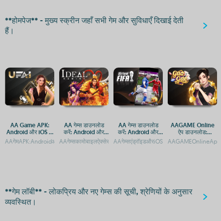
**होमपेज** - मुख्य स्क्रीन जहाँ सभी गेम और सुविधाएँ दिखाई देती
हैं।
AA Game APK:
AA गेम्स डाउनलोड
AA गेम्स डाउनलोड
AAGAME Online
Android और iOS के
करें: Android और
करें: Android और
ऐप डाउनलोड:
लिए डाउनलोड गाइड
iOS पर मुफ्त गेमिंग एप्स
iOS के लिए मुफ्त गेमिंग
Android और iOS
AAगेमAPK:AndroidऔरiOSकेलिएमुफ्तडाउनलोडAAगेमAPK:AndroidऔरiOSकेलिएमुफ्तडाउनल
AAगेम्सकामोबाइलऐक्सेस:AndroidऔरiOSपरडाउनलोडगाइडAAगेम्सएंड्रॉइडऔर
AAगेम्सएंड्रॉइडऔरiOSपरमुफ्तमेंडाउनलोडकरनेकेलि
AAGAMEOnlineApp:A
ऐप
प्लेटफ़ॉर्म गाइड
**गेम लॉबी** - लोकप्रिय और नए गेम्स की सूची, श्रेणियों के अनुसार
व्यवस्थित।