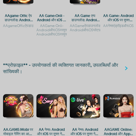
AAgame Offic ऐप
AA Game:Onli -
AA Game एप्प
AA Game: Android
डाउनलोड: Android
Android और iOS पर
डाउनलोड: Android
और iOS पर मुफ्त
और iOS प्लेटफ़ॉर्म पर
मुफ्त गेमिंग एप
और iOS पर मुफ्त गेमिंग
डाउनलोड और एक्सेस
AAgameOfficऐपडाउनलोड:AndroidऔरiOSप्लेटफ़ॉर्मपरएक्सेसगाइडAAgameOfficऐपडाउनलोड:
AAGame:Onli-
AAGameऐपडाउनलोड-
AAगेम्सएंड्रॉइडऔरiOSपर
गेमिंग एक्सेस
एक्सेस
गाइड
AndroidऔरiOSपरमुफ्तगेमिंगऐपAAGame:Onli-
AndroidऔरiOSप्लेटफ़ॉर्मकेलिएमुफ्तगेमिंगएक्
AndroidऔरiOSपरमुफ्तगेमिंगएप्लिकेशनAAG
**प्रोफ़ाइल** - उपयोगकर्ता की व्यक्तिगत जानकारी, उपलब्धियाँ और
सांख्यिकी।
AA.GAME:Mobi पर
AA गेम्स: Android
AA गेम्स: Android
AAGAME Online:
मोबाइल गेमिंग का आनंद
और iOS पर मुफ्त गेमिंग
और iOS पर मुफ्त गेमिंग
Android और Apple