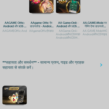
AAGAME Offic:
AAgame Offic ऐप
AA Game:Onli -
AA.GAME:Mobi पर
Android और iOS के
डाउनलोड - Android
Android और iOS पर
गेमिंग ऐप्स डाउनलोड
लिए ऐप डाउनलोड गाइड
और iOS प्लेटफ़ॉर्म के
मुफ्त गेमिंग एप
करें - Android और
AAGAMEOffic:AndroidऔरiOSकेलिएऐपडाउनलोडगाइडAAGAMEOffic:AndroidऔरiOSकेलि
AAgameOfficऐपडाउनलोड:AndroidऔरiOSप्लेटफ़ॉर्मपरएक्सेसगाइडA
AAGame:Onli-
AA.GAME:MobiपरGen
लिए पूरी गाइड
iOS के लिए एक्सेस
AndroidऔरiOSपरडाउनलोडकरेंAAGame:Onli
AndroidऔरiOSगाइड
AndroidऔरiOSपरडाउनलोडकरेंAAGame:Onli
An
**सहायता और समर्थन** - सामान्य प्रश्न, गाइड और ग्राहक
सहायता से संपर्क करें।