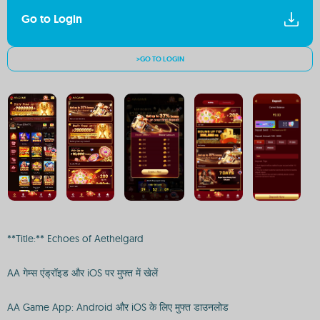
Go to Login
>GO TO LOGIN
**Title:** Echoes of Aethelgard
AA गेम्स एंड्रॉइड और iOS पर मुफ्त में खेलें
AA Game App: Android और iOS के लिए मुफ्त डाउनलोड