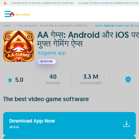
AAGAME OFFIC ऐप डाउनलोड: ANDROID और IOS प्लेटफ़ॉर्म गाइड
AA.GAME से STOR ऐप डाउनलोड करें: ANDROID और IOS के लिए 
HOME
/
**दोस्त और सामाजिक** - मित्रों को जोड़ें, चैट करें और सामाजिक गतिविधियाँ देखें।
/
AA गेम्स: ANDROID और IOS पर मुफ्त गेमिंग ऐप्स
AA गेम्स: Android और iOS पर
मुफ्त गेमिंग ऐप्स
AAgame app
#2
EDITORS
40
3.3 M
5.0
reviews
downloads
The best video game software
Download App Now
20.3.1.6