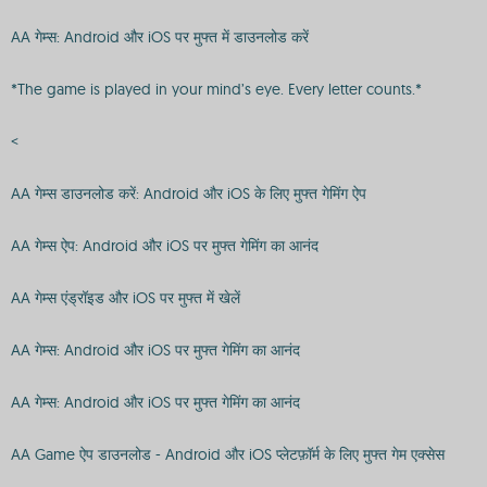
AA गेम्स: Android और iOS पर मुफ्त में डाउनलोड करें
*The game is played in your mind’s eye. Every letter counts.*
<
AA गेम्स डाउनलोड करें: Android और iOS के लिए मुफ्त गेमिंग ऐप
AA गेम्स ऐप: Android और iOS पर मुफ्त गेमिंग का आनंद
AA गेम्स एंड्रॉइड और iOS पर मुफ्त में खेलें
AA गेम्स: Android और iOS पर मुफ्त गेमिंग का आनंद
AA गेम्स: Android और iOS पर मुफ्त गेमिंग का आनंद
AA Game ऐप डाउनलोड - Android और iOS प्लेटफ़ॉर्म के लिए मुफ्त गेम एक्सेस