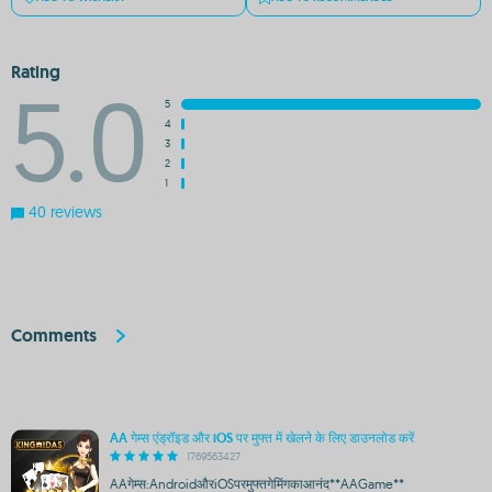
Rating
5.0
5
4
3
2
1
40 reviews
Comments
AA गेम्स एंड्रॉइड और iOS पर मुफ्त में खेलने के लिए डाउनलोड करें
1769563427
AAगेम्स:AndroidऔरiOSपरमुफ्तगेमिंगकाआनंद**AAGame**