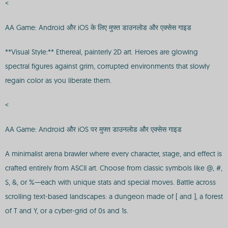
<
AA Game: Android और iOS के लिए मुफ्त डाउनलोड और एक्सेस गाइड
**Visual Style:** Ethereal, painterly 2D art. Heroes are glowing
spectral figures against grim, corrupted environments that slowly
regain color as you liberate them.
<
AA Game: Android और iOS पर मुफ्त डाउनलोड और एक्सेस गाइड
A minimalist arena brawler where every character, stage, and effect is
crafted entirely from ASCII art. Choose from classic symbols like @, #,
$, &, or %—each with unique stats and special moves. Battle across
scrolling text-based landscapes: a dungeon made of [ and ], a forest
of T and Y, or a cyber-grid of 0s and 1s.