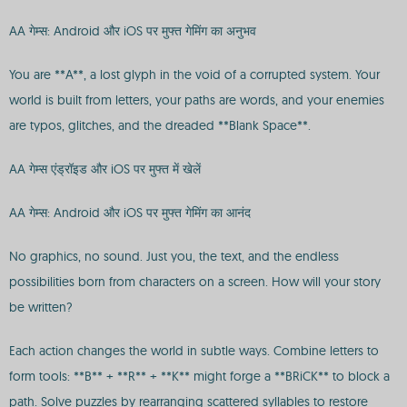
AA गेम्स: Android और iOS पर मुफ्त गेमिंग का अनुभव
You are **A**, a lost glyph in the void of a corrupted system. Your
world is built from letters, your paths are words, and your enemies
are typos, glitches, and the dreaded **Blank Space**.
AA गेम्स एंड्रॉइड और iOS पर मुफ्त में खेलें
AA गेम्स: Android और iOS पर मुफ्त गेमिंग का आनंद
No graphics, no sound. Just you, the text, and the endless
possibilities born from characters on a screen. How will your story
be written?
Each action changes the world in subtle ways. Combine letters to
form tools: **B** + **R** + **K** might forge a **BRiCK** to block a
path. Solve puzzles by rearranging scattered syllables to restore