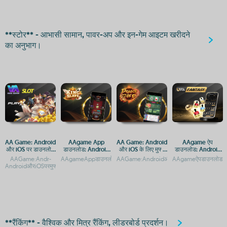
**स्टोर** - आभासी सामान, पावर-अप और इन-गेम आइटम खरीदने
का अनुभाग।
AA Game: Android
AAgame App
AA Game: Android
AAgame ऐप
और iOS पर डाउनलोड
डाउनलोड: Android
और iOS के लिए मुफ्त
डाउनलोड: Android
और एक्सेस गाइड
और iOS के लिए गेमिंग
डाउनलोड और एक्सेस
और iOS प्लेटफ़ॉर्म पर
AAGame:Andr-
AAgameAppडाउनलोड:AndroidऔरiOSकेलिएगेमिंगप्लेटफॉर्मAAgameAp
AAGame:AndroidऔरiOSपरमुफ्तडाउनलोडऔरए
AAgameऐपडाउनलोड:And
प्लेटफ़ॉर्म
गाइड
गेमिंग एक्सेस
AndroidऔरiOSपरमुफ्तगेमडाउनलोडAAगेम्सएंड्रॉइडपर:डाउनलोडऔरप्लेगाइडAAGame:Andro
**रैंकिंग** - वैश्विक और मित्र रैंकिंग, लीडरबोर्ड प्रदर्शन।