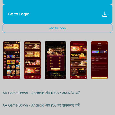
Go to Login
>GO TO LOGIN
AA Game:Down - Android और iOS पर डाउनलोड करें
AA Game:Down - Android और iOS पर डाउनलोड करें