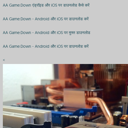
AA Game:Down एंड्रॉइड और iOS पर डाउनलोड कैसे करें
AA Game:Down - Android और iOS पर डाउनलोड करें
AA Game:Down - Android और iOS पर मुफ्त डाउनलोड
AA Game:Down - Android और iOS पर डाउनलोड करें
<