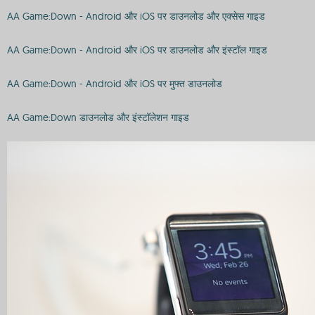
AA Game:Down - Android और iOS पर डाउनलोड और एक्सेस गाइड
AA Game:Down - Android और iOS पर डाउनलोड और इंस्टॉल गाइड
AA Game:Down - Android और iOS पर मुफ्त डाउनलोड
AA Game:Down डाउनलोड और इंस्टॉलेशन गाइड