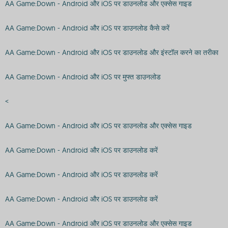
AA Game:Down - Android और iOS पर डाउनलोड और एक्सेस गाइड
AA Game:Down - Android और iOS पर डाउनलोड कैसे करें
AA Game:Down - Android और iOS पर डाउनलोड और इंस्टॉल करने का तरीका
AA Game:Down - Android और iOS पर मुफ्त डाउनलोड
<
AA Game:Down - Android और iOS पर डाउनलोड और एक्सेस गाइड
AA Game:Down - Android और iOS पर डाउनलोड करें
AA Game:Down - Android और iOS पर डाउनलोड करें
AA Game:Down - Android और iOS पर डाउनलोड करें
AA Game:Down - Android और iOS पर डाउनलोड और एक्सेस गाइड