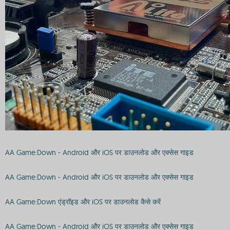
AA Game:Down - Android और iOS पर डाउनलोड और एक्सेस गाइड
AA Game:Down - Android और iOS पर डाउनलोड और एक्सेस गाइड
AA Game:Down एंड्रॉइड और iOS पर डाउनलोड कैसे करें
AA Game:Down - Android और iOS पर डाउनलोड और एक्सेस गाइड