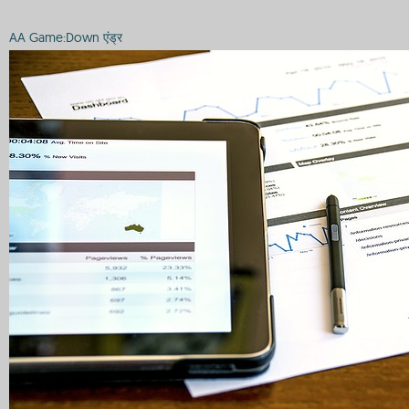
AA Game:Down एंड्र