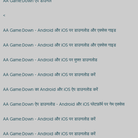
AA Game:Down ऐप डाउनल
<
AA Game:Down - Android और iOS पर डाउनलोड और एक्सेस गाइड
AA Game:Down - Android और iOS पर डाउनलोड और एक्सेस गाइड
AA Game:Down - Android और iOS पर मुफ्त डाउनलोड
AA Game:Down - Android और iOS पर डाउनलोड करें
AA Game:Down का Android और iOS ऐप डाउनलोड करें
AA Game:Down ऐप डाउनलोड - Android और iOS प्लेटफ़ॉर्म पर गेम एक्सेस
AA Game:Down - Android और iOS पर डाउनलोड करें
AA Game:Down - Android और iOS पर डाउनलोड करें