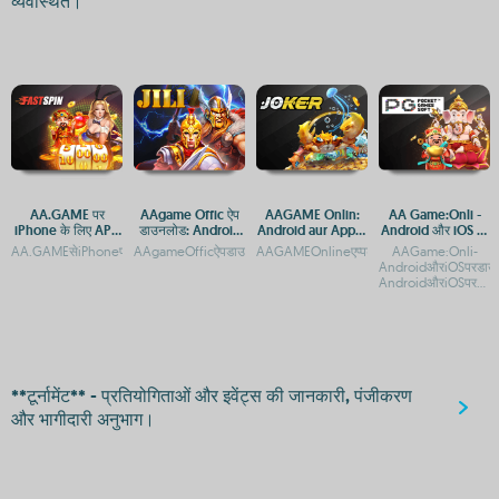
व्यवस्थित।
AA.GAME पर
AAgame Offic ऐप
AAGAME Onlin:
AA Game:Onli -
iPhone के लिए APK
डाउनलोड: Android
Android aur Apple
Android और iOS पर
डाउनलोड और इंस्टॉल
और iOS प्लेटफ़ॉर्म पर
ke liye pura guide
मुफ्त गेमिंग एप
AA.GAMEसेiPhoneपरGenshinImpactAPKडाउनलोडकैसेकरेंAA.GAMEपरiPhoneकेलिएGens
AAgameOfficऐपडाउनलोड:AndroidऔरiOSप्लेटफ़ॉर्मपरएक्सेसगाइडA
AAGAMEOnlineएप्पडाउनलोड:AndroidऔरiOSप
AAGame:Onli-
गाइड
गेमिंग एक्सेस
AndroidऔरiOSपरडाउन
AndroidऔरiOSपरडाउन
An
**टूर्नामेंट** - प्रतियोगिताओं और इवेंट्स की जानकारी, पंजीकरण
और भागीदारी अनुभाग।