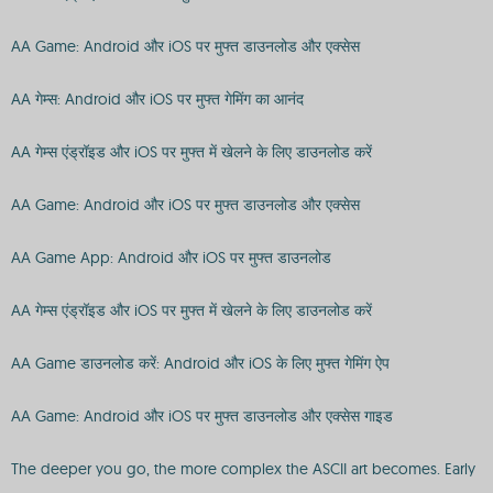
AA Game: Android और iOS पर मुफ्त डाउनलोड और एक्सेस
AA गेम्स: Android और iOS पर मुफ्त गेमिंग का आनंद
AA गेम्स एंड्रॉइड और iOS पर मुफ्त में खेलने के लिए डाउनलोड करें
AA Game: Android और iOS पर मुफ्त डाउनलोड और एक्सेस
AA Game App: Android और iOS पर मुफ्त डाउनलोड
AA गेम्स एंड्रॉइड और iOS पर मुफ्त में खेलने के लिए डाउनलोड करें
AA Game डाउनलोड करें: Android और iOS के लिए मुफ्त गेमिंग ऐप
AA Game: Android और iOS पर मुफ्त डाउनलोड और एक्सेस गाइड
The deeper you go, the more complex the ASCII art becomes. Early