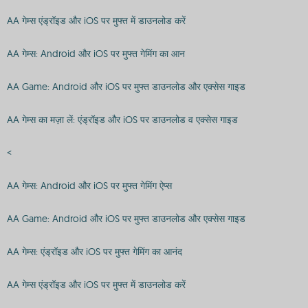
AA गेम्स एंड्रॉइड और iOS पर मुफ्त में डाउनलोड करें
AA गेम्स: Android और iOS पर मुफ्त गेमिंग का आन
AA Game: Android और iOS पर मुफ्त डाउनलोड और एक्सेस गाइड
AA गेम्स का मज़ा लें: एंड्रॉइड और iOS पर डाउनलोड व एक्सेस गाइड
<
AA गेम्स: Android और iOS पर मुफ्त गेमिंग ऐप्स
AA Game: Android और iOS पर मुफ्त डाउनलोड और एक्सेस गाइड
AA गेम्स: एंड्रॉइड और iOS पर मुफ्त गेमिंग का आनंद
AA गेम्स एंड्रॉइड और iOS पर मुफ्त में डाउनलोड करें