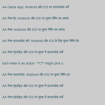
AA Game App: Android और iOS पर डाउनलोड करें
AA गेम्स ऐप: Android और iOS पर मुफ्त गेमिंग का आनंद
AA गेम्स: Android और iOS पर मुफ्त गेमिंग का आनंद
AA गेम्स डाउनलोड करें: Android और iOS के लिए मुफ्त गेमिंग ऐप
AA गेम्स एंड्रॉइड और iOS पर मुफ्त में डाउनलोड करें
Each letter is an action. **C** might pick u
AA गेम्स डाउनलोड: Android और iOS पर मुफ्त गेमिंग एप
AA गेम्स एंड्रॉइड और iOS पर मुफ्त में डाउनलोड करें
AA गेम्स एंड्रॉइड और iOS पर मुफ्त में डाउनलोड करें