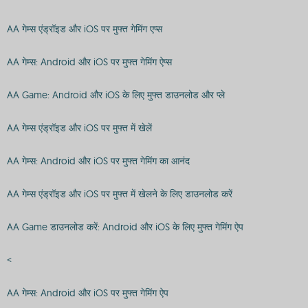
AA गेम्स एंड्रॉइड और iOS पर मुफ्त गेमिंग एप्स
AA गेम्स: Android और iOS पर मुफ्त गेमिंग ऐप्स
AA Game: Android और iOS के लिए मुफ्त डाउनलोड और प्ले
AA गेम्स एंड्रॉइड और iOS पर मुफ्त में खेलें
AA गेम्स: Android और iOS पर मुफ्त गेमिंग का आनंद
AA गेम्स एंड्रॉइड और iOS पर मुफ्त में खेलने के लिए डाउनलोड करें
AA Game डाउनलोड करें: Android और iOS के लिए मुफ्त गेमिंग ऐप
<
AA गेम्स: Android और iOS पर मुफ्त गेमिंग ऐप