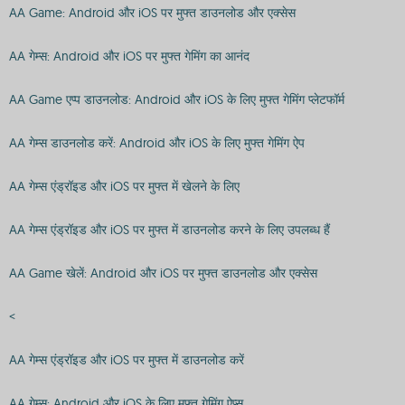
AA Game: Android और iOS पर मुफ्त डाउनलोड और एक्सेस
AA गेम्स: Android और iOS पर मुफ्त गेमिंग का आनंद
AA Game एप्प डाउनलोड: Android और iOS के लिए मुफ्त गेमिंग प्लेटफॉर्म
AA गेम्स डाउनलोड करें: Android और iOS के लिए मुफ्त गेमिंग ऐप
AA गेम्स एंड्रॉइड और iOS पर मुफ्त में खेलने के लिए
AA गेम्स एंड्रॉइड और iOS पर मुफ्त में डाउनलोड करने के लिए उपलब्ध हैं
AA Game खेलें: Android और iOS पर मुफ्त डाउनलोड और एक्सेस
<
AA गेम्स एंड्रॉइड और iOS पर मुफ्त में डाउनलोड करें
AA गेम्स: Android और iOS के लिए मुफ्त गेमिंग ऐप्स