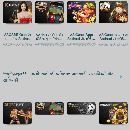
AAGAME Offic ऐप
AA गेम्स: एंड्रॉइड और
AA Game App:
AA Game डाउनलोड:
डाउनलोड: Android
iOS पर मुफ्त गेमिंग का
Android और iOS पर
Android और iOS के
और iOS प्लेटफ़ॉर्म
आनंद
मुफ्त डाउनलोड और
लिए मुफ्त गेमिंग ऐप
AAGAMEOfficऐप:AndroidऔरiOSपरमुफ्तडाउनलोडAAGAMEOfficऐप:AndroidऔरAppleपर
AAगेम्सएंड्रॉइडऔरiOSपरमुफ्तमेंडाउनलोडकरेंAAGameएप्पडाउनलोड:Andro
AAगेम्सएंड्रॉइडऔरiOSपरमुफ्तमेंखेलनेकेलिएडा
AAGame:AndroidऔरiOS
गाइड
एक्सेस
**प्रोफ़ाइल** - उपयोगकर्ता की व्यक्तिगत जानकारी, उपलब्धियाँ और
सांख्यिकी।