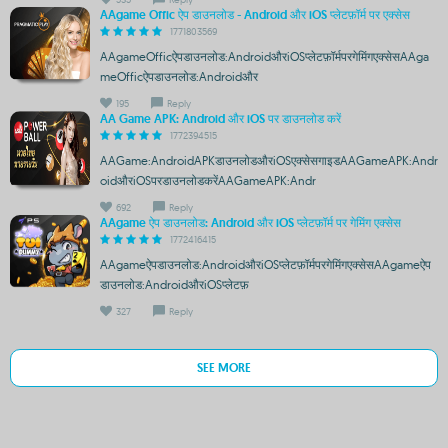
AAgame Offic ऐप डाउनलोड - Android और iOS प्लेटफ़ॉर्म पर एक्सेस
1771803569
AAgameOfficऐपडाउनलोड:AndroidऔरiOSप्लेटफ़ॉर्मपरगेमिंगएक्सेसAAga
meOfficऐपडाउनलोड:Androidऔर
195
Reply
AA Game APK: Android और iOS पर डाउनलोड करें
1772394515
AAGame:AndroidAPKडाउनलोडऔरiOSएक्सेसगाइडAAGameAPK:Andr
oidऔरiOSपरडाउनलोडकरेंAAGameAPK:Andr
692
Reply
AAgame ऐप डाउनलोड: Android और iOS प्लेटफ़ॉर्म पर गेमिंग एक्सेस
1772416415
AAgameऐपडाउनलोड:AndroidऔरiOSप्लेटफ़ॉर्मपरगेमिंगएक्सेसAAgameऐप
डाउनलोड:AndroidऔरiOSप्लेटफ़
327
Reply
SEE MORE