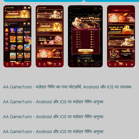
AA Game:Funn - मज़ेदार गेमिंग का नया प्लेटफ़ॉर्म, Android और iOS पर उपलब्ध
AA Game:Funn - Android और iOS पर मज़ेदार गेमिंग अनुभव
AA Game:Funn - Android और iOS पर मज़ेदार गेमिंग अनुभव
AA Game:Funn - Android और iOS पर मज़ेदार गेमिंग अनुभव