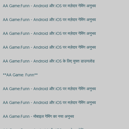
AA Game:Funn - Android और iOS पर मज़ेदार गेमिंग अनुभव
AA Game:Funn - Android और iOS पर मज़ेदार गेमिंग अनुभव
AA Game:Funn - Android और iOS पर मज़ेदार गेमिंग अनुभव
AA Game:Funn - Android और iOS पर मज़ेदार गेमिंग अनुभव
AA Game:Funn - Android और iOS के लिए मुफ्त डाउनलोड
**AA Game: Funn**
AA Game:Funn - Android और iOS पर मज़ेदार गेमिंग अनुभव
AA Game:Funn - Android और iOS पर मज़ेदार गेमिंग अनुभव
AA Game:Funn - मोबाइल गेमिंग का नया अनुभव