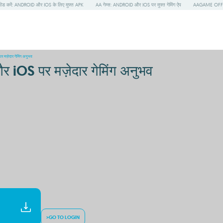
 करें: ANDROID और IOS के लिए मुफ्त APK
AA गेम्स: ANDROID और IOS पर मुफ्त गेमिंग ऐप
AAGAME OFFIC
़ेदार गेमिंग अनुभव
OS पर मज़ेदार गेमिंग अनुभव
>GO TO LOGIN