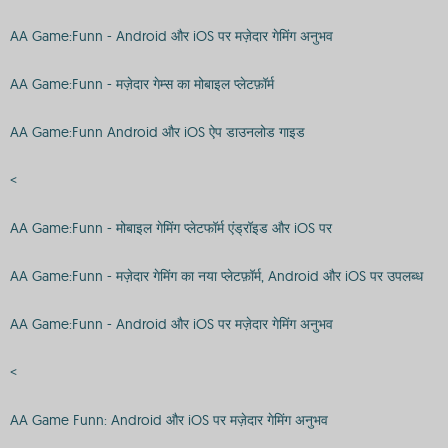
AA Game:Funn - Android और iOS पर मज़ेदार गेमिंग अनुभव
AA Game:Funn - मज़ेदार गेम्स का मोबाइल प्लेटफ़ॉर्म
AA Game:Funn Android और iOS ऐप डाउनलोड गाइड
<
AA Game:Funn - मोबाइल गेमिंग प्लेटफॉर्म एंड्रॉइड और iOS पर
AA Game:Funn - मज़ेदार गेमिंग का नया प्लेटफ़ॉर्म, Android और iOS पर उपलब्ध
AA Game:Funn - Android और iOS पर मज़ेदार गेमिंग अनुभव
<
AA Game Funn: Android और iOS पर मज़ेदार गेमिंग अनुभव