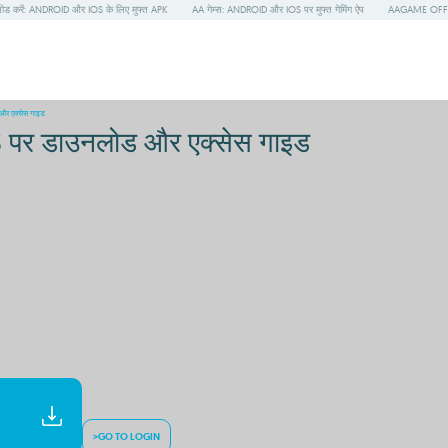
 करें: ANDROID और IOS के लिए मुफ्त APK
AA गेम्स: ANDROID और IOS पर मुफ्त गेमिंग ऐप
AAGAME OFFIC
 एक्सेस गाइड
र डाउनलोड और एक्सेस गाइड
>GO TO LOGIN