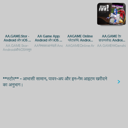
AA.GAME:Stor -
AA Game App:
AAGAME Online
AA.GAME ऐप
Android और iOS के
Android और iOS पर
प्लेटफ़ॉर्म: Android
डाउनलोड: Android
लिए मुफ्त गेम डाउनलोड
मुफ्त डाउनलोड और
और iOS पर एक्सेस करें
और iOS प्लेटफ़ॉर्म पर
AA.GAME:Stor-
AAगेम्सकाआनंदलें:AndroidऔरiOSपरमुफ्तडाउनलोडAAगेम्सएंड्रॉइडऔरiOSप
AAGAMEOnline:AndroidऔरAppleपरएक्सेस
AA.GAMEपरGenshinI
प्लेटफ़ॉर्म
एक्सेस
एक्सेस गाइड
AndroidऔरiOSपरमुफ्तगेम्सडाउनलोडकरेंAA.GAMEपरStorऐपडाउनलोडकरें:AndroidऔरiOSक
**स्टोर** - आभासी सामान, पावर-अप और इन-गेम आइटम खरीदने
का अनुभाग।