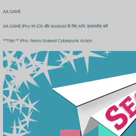
AA.GAME
AA.GAME:iPho पर iOS और Android के लिए APK डाउनलोड करें
**Title:** iPho: Neon-Soaked Cyberpunk Action