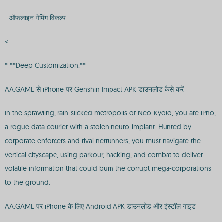
- ऑफलाइन गेमिंग विकल्प
<
* **Deep Customization:**
AA.GAME से iPhone पर Genshin Impact APK डाउनलोड कैसे करें
In the sprawling, rain-slicked metropolis of Neo-Kyoto, you are iPho,
a rogue data courier with a stolen neuro-implant. Hunted by
corporate enforcers and rival netrunners, you must navigate the
vertical cityscape, using parkour, hacking, and combat to deliver
volatile information that could burn the corrupt mega-corporations
to the ground.
AA.GAME पर iPhone के लिए Android APK डाउनलोड और इंस्टॉल गाइड