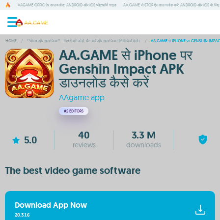
AAGAME OFFIC ऐप डाउनलोड: ANDROID और IOS प्लेटफ़ॉर्म गाइड
AA.GAME से STOR ऐप डाउनलोड करें: ANDROID और IOS के लिए 
HOME
/
**दोस्त और सामाजिक** - मित्रों को जोड़ें, चैट करें और सामाजिक गतिविधियाँ देखें।
/
AA.GAME से IPHONE पर GENSHIN IMPACT A
AA.GAME से iPhone पर
Genshin Impact APK
डाउनलोड कैसे करें
AAgame app
#2
EDITORS
40
3.3 M
5.0
reviews
downloads
The best video game software
Download App Now
20.3.1.6