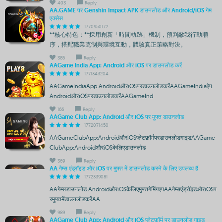
403
Reply
AA.GAME पर Genshin Impact APK डाउनलोड और Android/iOS गेम
एक्सेस
1770950172
**核心特色：**採用創新「時間軌跡」機制，預判敵我行動順
序，搭配職業克制與環境互動，體驗真正策略對決。
385
Reply
AAGame India App: Android और iOS पर डाउनलोड करें
1771343204
AAGameIndiaApp:AndroidऔरiOSपरडाउनलोडकरेंAAGameIndiaऐप:
AndroidऔरiOSपरडाउनलोडकरेंAAGameInd
166
Reply
AAGame Club App: Android और iOS पर मुफ्त डाउनलोड
1772071450
AAGameClubApp:AndroidऔरiOSप्लेटफ़ॉर्मपरडाउनलोडगाइडAAGame
ClubApp:AndroidऔरiOSकेलिएडाउनलोड
369
Reply
AA गेम्स एंड्रॉइड और iOS पर मुफ्त में डाउनलोड करने के लिए उपलब्ध हैं
1772339081
AAगेम्सडाउनलोड:AndroidऔरiOSकेलिएमुफ्तगेमिंगएपAAगेम्सएंड्रॉइडऔरiOSप
रमुफ्तमेंडाउनलोडकरेंAA
989
Reply
AAGame Club App: Android और iOS प्लेटफ़ॉर्म पर डाउनलोड गाइड