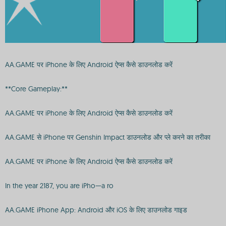
AA.GAME पर iPhone के लिए Android ऐप्स कैसे डाउनलोड करें
**Core Gameplay:**
AA.GAME पर iPhone के लिए Android ऐप्स कैसे डाउनलोड करें
AA.GAME से iPhone पर Genshin Impact डाउनलोड और प्ले करने का तरीका
AA.GAME पर iPhone के लिए Android ऐप्स कैसे डाउनलोड करें
In the year 2187, you are iPho—a ro
AA.GAME iPhone App: Android और iOS के लिए डाउनलोड गाइड