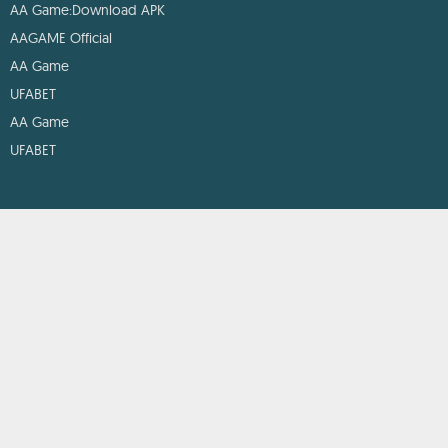
AA Game:Download APK
AAGAME Official
AA Game
UFABET
AA Game
UFABET