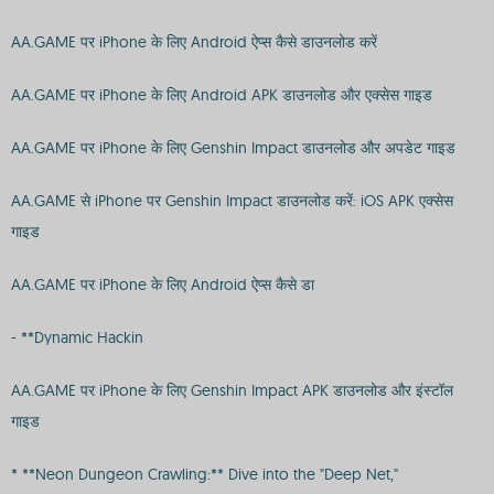
AA.GAME पर iPhone के लिए Android ऐप्स कैसे डाउनलोड करें
AA.GAME पर iPhone के लिए Android APK डाउनलोड और एक्सेस गाइड
AA.GAME पर iPhone के लिए Genshin Impact डाउनलोड और अपडेट गाइड
AA.GAME से iPhone पर Genshin Impact डाउनलोड करें: iOS APK एक्सेस
गाइड
AA.GAME पर iPhone के लिए Android ऐप्स कैसे डा
- **Dynamic Hackin
AA.GAME पर iPhone के लिए Genshin Impact APK डाउनलोड और इंस्टॉल
गाइड
* **Neon Dungeon Crawling:** Dive into the "Deep Net,"