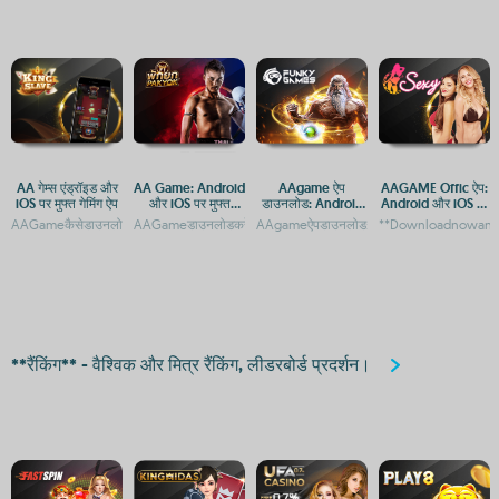
AA गेम्स एंड्रॉइड और
AA Game: Android
AAgame ऐप
AAGAME Offic ऐप:
iOS पर मुफ्त गेमिंग ऐप
और iOS पर मुफ्त
डाउनलोड: Android
Android और iOS पर
डाउनलोड और एक्सेस
और iOS प्लेटफ़ॉर्म पर
डाउनलोड करें
AAGameकैसेडाउनलोडकरें:AndroidऔरiOSगाइडAAगेम्स:AndroidऔरiOSकेलिएमुफ्तगेमिंगऐप्सAAगे
AAGameडाउनलोडकरें:AndroidऔरiOSकेलिएमुफ्तगेमिंगऐपAAGame:And
AAgameऐपडाउनलोड:AndroidऔरiOSप्लेटफ़ॉर्म
**Downloadnowandcl
गाइड
गेमिंग एक्सेस
**रैंकिंग** - वैश्विक और मित्र रैंकिंग, लीडरबोर्ड प्रदर्शन।