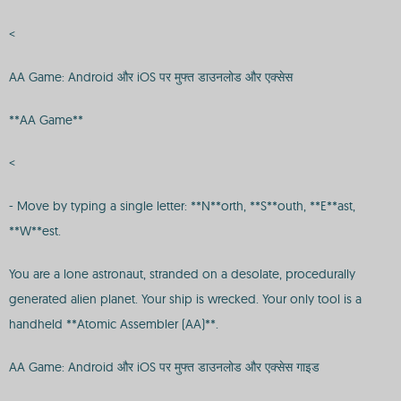
<
AA Game: Android और iOS पर मुफ्त डाउनलोड और एक्सेस
**AA Game**
<
- Move by typing a single letter: **N**orth, **S**outh, **E**ast,
**W**est.
You are a lone astronaut, stranded on a desolate, procedurally
generated alien planet. Your ship is wrecked. Your only tool is a
handheld **Atomic Assembler (AA)**.
AA Game: Android और iOS पर मुफ्त डाउनलोड और एक्सेस गाइड