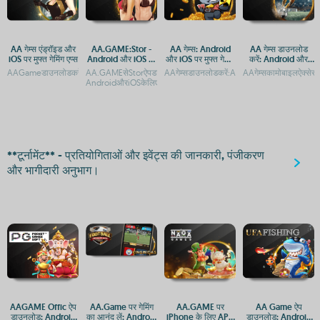
AA गेम्स एंड्रॉइड और
AA.GAME:Stor -
AA गेम्स: Android
AA गेम्स डाउनलोड
iOS पर मुफ्त गेमिंग एप्स
Android और iOS पर
और iOS पर मुफ्त गेमिंग
करें: Android और
मुफ्त गेम्स डाउनलोड
एप्स
iOS के लिए मुफ्त गेमिंग
AAGameडाउनलोडकरें:AndroidऔरiOSकेलिएमुफ्तगेमिंगऐपAAGameकैसेडाउनलोडकरें:Android
AA.GAMEसेStorऐपडाउनलोडकरें:AndroidऔरiOSकेलिएगाइडAA.GAME:
AAगेम्सडाउनलोडकरें:AndroidऔरiOSपरमुफ्तगेमिंग
AAगेम्सकामोबाइलऐक्स
करें
ऐप
AndroidऔरiOSकेलिएमुफ्तऐपडाउ
**टूर्नामेंट** - प्रतियोगिताओं और इवेंट्स की जानकारी, पंजीकरण
और भागीदारी अनुभाग।
AAGAME Offic ऐप
AA.Game पर गेमिंग
AA.GAME पर
AA Game ऐप
डाउनलोड: Android
का आनंद लें: Android
iPhone के लिए APK
डाउनलोड: Android