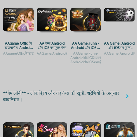
AAgame Offic ऐप
AA गेम्स Android
AA Game:Funn -
AA Game: Android
डाउनलोड: Android
और iOS पर मुफ्त गेम्स
Android और iOS पर
और iOS पर मुफ्त
और iOS प्लेटफ़ॉर्म पर
मज़ेदार गेमिंग अनुभव
डाउनलोड और एक्सेस
AAgameOfficऐपडाउनलोड:AndroidऔरiOSप्लेटफ़ॉर्मपरएक्सेसगाइडAAgameOfficऐपडाउनलोड:
AAGame:AndroidऔरiOSपरडाउनलोडऔरप्लेकरेंAAगेम्स:AndroidऔरiOSपरमु
AAGame:Funn-
AAGame:AndroidऔरiO
गेमिंग एक्सेस
AndroidऔरiOSपरमज़ेदारगेमिंगअनुभवAAGame
AndroidऔरiOSपरमज़ेदारगेमिंगअनुभव
**गेम लॉबी** - लोकप्रिय और नए गेम्स की सूची, श्रेणियों के अनुसार
व्यवस्थित।