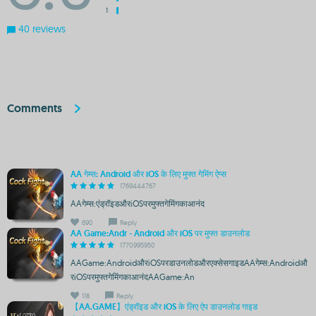
1
40 reviews
Comments
AA गेम्स: Android और iOS के लिए मुफ्त गेमिंग ऐप्स
1769444767
AAगेम्स:एंड्रॉइडऔरiOSपरमुफ्तगेमिंगकाआनंद
690
Reply
AA Game:Andr - Android और iOS पर मुफ्त डाउनलोड
1770995950
AAGame:AndroidऔरiOSपरडाउनलोडऔरएक्सेसगाइडAAगेम्स:Androidऔ
रiOSपरमुफ्तगेमिंगकाआनंदAAGame:An
118
Reply
【AA.GAME】एंड्रॉइड और iOS के लिए ऐप डाउनलोड गाइड