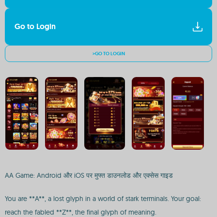
Go to Login
>GO TO LOGIN
AA Game: Android और iOS पर मुफ्त डाउनलोड और एक्सेस गाइड
You are **A**, a lost glyph in a world of stark terminals. Your goal:
reach the fabled **Z**, the final glyph of meaning.