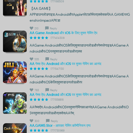
1771166509
【AA.GAME】
APPडाउनलोडगाइड:AndroidऔरAppleप्लेटफ़ॉर्मपरएक्सेसकरेंAA.GAMEपरG
enshinImpactAPKडा
210
Reply
AA Game Android और iOS के लिए मुफ्त गेमिंग ऐप
1771414308
AAGame:AndroidऔरiOSकेलिएमुफ्तडाउनलोडऔरगेमप्लेगाइडAAGame:A
ndroidऔरiOSपरमुफ्तडाउनलोडऔरएक्स
535
Reply
AA गेम्स ऐप: Android और iOS पर मुफ्त गेमिंग का आनंद
1771547130
AAGame:AndroidऔरiOSकेलिएमुफ्तडाउनलोडऔरगेमप्लेगाइडAAGame:A
ndroidऔरiOSकेलिएमुफ्तडाउनलोडऔरप
783
Reply
AA गेम्स ऐप: Android और iOS पर मुफ्त गेमिंग का आनंद
1771558816
AAगेम्सऐप:AndroidऔरiOSपरमुफ्तगेमिंगकाआनंदAAGame:AndroidऔरiO
Sपरमुफ्तडाउनलोडऔरएक्सेसAAगेम्
300
Reply
AA.GAME:Stor - आपका गेमिंग कॉम्पैनियन एप्प
1771730969