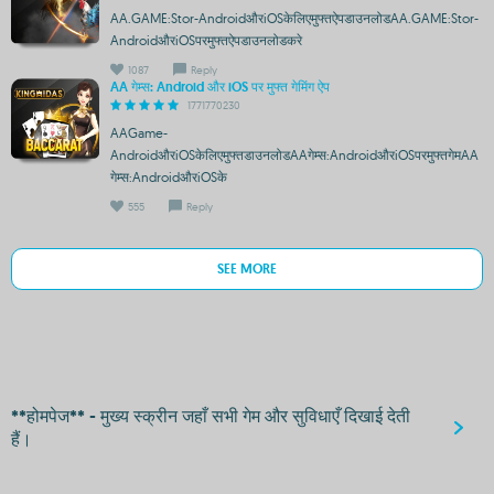
AA.GAME:Stor-AndroidऔरiOSकेलिएमुफ्तऐपडाउनलोडAA.GAME:Stor-
AndroidऔरiOSपरमुफ्तऐपडाउनलोडकरे
1087
Reply
AA गेम्स: Android और iOS पर मुफ्त गेमिंग ऐप
1771770230
AAGame-
AndroidऔरiOSकेलिएमुफ्तडाउनलोडAAगेम्स:AndroidऔरiOSपरमुफ्तगेमAA
गेम्स:AndroidऔरiOSके
555
Reply
SEE MORE
**होमपेज** - मुख्य स्क्रीन जहाँ सभी गेम और सुविधाएँ दिखाई देती
हैं।