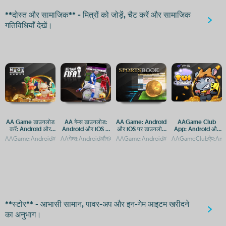
**दोस्त और सामाजिक** - मित्रों को जोड़ें, चैट करें और सामाजिक
गतिविधियाँ देखें।
AA Game डाउनलोड
AA गेम्स डाउनलोड:
AA Game: Android
AAGame Club
करें: Android और
Android और iOS के
और iOS पर डाउनलोड
App: Android और
iOS पर मुफ्त गेमिंग
लिए मुफ्त गेमिंग एप
और एक्सेस गाइड
iOS के लिए डाउनलोड
AAGame:AndroidऔरiOSकेलिएमुफ्तडाउनलोडऔरगेमप्लेगाइडAAगेम्स:AndroidऔरiOSपरमुफ्तगेमिं
AAगेम्स:AndroidऔरiOSपरमुफ्तगेमिंगकाआनंदAAGame:AndroidऔरiOSप
AAGame:AndroidऔरiOSपरडाउनलोडऔरएक्स
AAGameClubऐप:Andr
अनुभव
गाइड
**स्टोर** - आभासी सामान, पावर-अप और इन-गेम आइटम खरीदने
का अनुभाग।