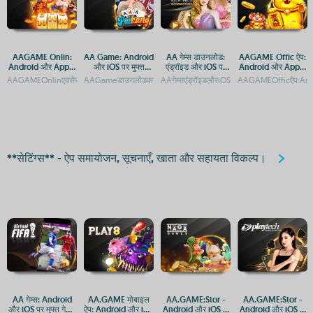
AAGAME Onlin:
AA Game: Android
AA गेम्स डाउनलोड:
AAGAME Offic ऐप:
Android और Apple
और iOS पर मुफ्त
एंड्रॉइड और iOS पर
Android और Apple
प्लेटफ़ॉर्म पर एक्सेस और
डाउनलोड और एक्सेस
मुफ्त गेमिंग का आनंद
के लिए एक्सेस गाइड
AAGAMEOnlinएक्सेस:AndroidऔरAppleकेलिएAPPऔरAPKAAGAMEOnlineकैसेडाउनलोडकरें
AAGameडाउनलोडकरें:AndroidऔरiOSकेलिएमुफ्तगेमिंगऐपAAगेम्सडाउनलो
AAगेम्सएंड्रॉइडऔरiOSपरमुफ्तगेमिंगएप्सAAगेम्सऐ
AAGAMEOfficऐप:And
ऐप डाउनलोड गाइड
गाइड
**सेटिंग्स** - ऐप समायोजन, सूचनाएँ, खाता और सहायता विकल्प।
AA गेम्स: Android
AA.GAME मोबाइल
AA.GAME:Stor -
AA.GAME:Stor -
और iOS पर मुफ्त गेमिंग
ऐप: Android और iOS
Android और iOS के
Android और iOS के