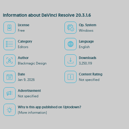
Information about DaVinci Resolve 20.3.1.6
License
Op. System
Free
Windows
Category
Language
Editors
English
Author
Downloads
Blackmagic Design
3,250,119
Date
Content Rating
Jan 9, 2026
Not specified
Advertisement
Not specified
Why is this app published on Uptodown?
(More information)