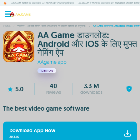
AAGAME OFFIC ऐप डाउनलोड: ANDROID और IOS प्लेटफ़ॉर्म गाइड
AA.GAME से STOR ऐप डाउनलोड करें: ANDROID और IOS के लिए 
HOME
/
**स्टोर** - आभासी सामान, पावर-अप और इन-गेम आइटम खरीदने का अनुभाग।
/
AA GAME डाउनलोड: ANDROID और IOS के लिए मुफ्
AA Game डाउनलोड:
Android और iOS के लिए मुफ्त
गेमिंग ऐप
AAgame app
#2
EDITORS
40
3.3 M
5.0
reviews
downloads
The best video game software
Download App Now
20.3.1.6