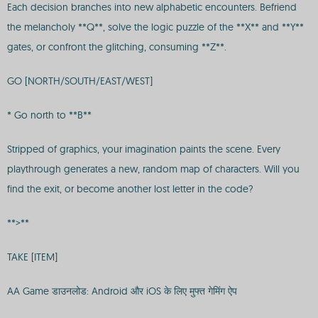
Each decision branches into new alphabetic encounters. Befriend
the melancholy **Q**, solve the logic puzzle of the **X** and **Y**
gates, or confront the glitching, consuming **Z**.
GO [NORTH/SOUTH/EAST/WEST]
* Go north to **B**
Stripped of graphics, your imagination paints the scene. Every
playthrough generates a new, random map of characters. Will you
find the exit, or become another lost letter in the code?
**>**
TAKE [ITEM]
AA Game डाउनलोड: Android और iOS के लिए मुफ्त गेमिंग ऐप