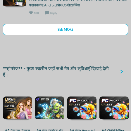
पडाउनलोड:AndroidऔरiOSप्लेटफ़ॉर्मगा
600
Reply
SEE MORE
**होमपेज** - मुख्य स्क्रीन जहाँ सभी गेम और सुविधाएँ दिखाई देती
हैं।
AA गेम्स का मोबाइल
AA गेम्स एंड्रॉइड और
AA गेम्स: Android
AA.GAME:Stor -