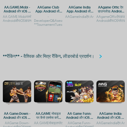
AA.GAME:Mobi -
AAGame Club
AAGame India
AAgame Offic ऐप
Android और iOS के
App: Android और
App: Android और
डाउनलोड: Android
लिए ऐप डाउनलोड करें
iOS पर मुफ्त डाउनलोड
iOS पर डाउनलोड करें
और iOS प्लेटफ़ॉर्म पर
AA.GAME:Mobiपरमोबाइलगेमिंगकाआनंदलें-
-
AAGameIndiaऐप:AndroidऔरiOSपरडाउनलोडक
AAgameOfficऐपडाउन
गेमिंग एक्सेस
AndroidऔरiOSडाउनलोडगाइडAA.GAME:Mobiपरमोबाइलगेमिंगकाआ
DeveloperQ&Asessionsandearlysneakpeeks.-
AndroidऔरiOSप्लेटफ़
**TournamentTuesdays:**Competeforthetopspotonth
**रैंकिंग** - वैश्विक और मित्र रैंकिंग, लीडरबोर्ड प्रदर्शन।
AA Game:Down -
AA.GAME मोबाइल
AA Game Funn:
AAGame India:
Android और iOS पर
पर कैसे एक्सेस करें?
Android और iOS के
Android और iOS पर
डाउनलोड कैसे करें
एंड्रॉइड और iOS ऐप
लिए मुफ्त डाउनलोड
डाउनलोड करें और ऐप
AAGame:Down-
AA.GAMEमोबाइलप्लेटफ़ॉर्म:AndroidऔरiOSकेलिएएक्सेसगाइडAA.GAME:Mo
AAGame:Funn-
AAGameIndiaऐप:Andr
डाउनलोड गाइड
और एक्सेस
एक्सेस पाएं
AndroidऔरiOSपरडाउनलोडकरेंAAGame:Down-
AndroidऔरiOSपरमज़ेदारगेमिंगअनुभवAAGame