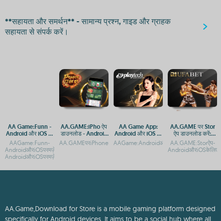
**सहायता और समर्थन** - सामान्य प्रश्न, गाइड और ग्राहक
सहायता से संपर्क करें।
AA Game:Funn -
AA.GAME:iPho ऐप
AA Game App:
AA.GAME पर Stor
Android और iOS पर
डाउनलोड - Android
Android और iOS पर
ऐप डाउनलोड करें:
मज़ेदार गेमिंग अनुभव
और iOS प्लेटफ़ॉर्म
मुफ्त डाउनलोड
Android और iOS के
AAGame:Funn-
AA.GAMEपरiPhoneकेलिएAndroidऐप्सकैसेडाउनलोडकरेंAA.GAMEसे
AAGame:AndroidऔरiOSपरमुफ्तडाउनलोडऔरएक्
AA.GAME:Storऐप-
गाइड
लिए गाइड
AndroidऔरiOSपरमज़ेदारगेमिंगअनुभवAAGame:Funn-
AndroidऔरiOSकेलिएड
AndroidऔरiOSपरमज़ेदारगेमिंगअनुभव
AA.Game,Download for Store is a mobile gaming platform designed
specifically for Android devices. It aims to be a social hub where all