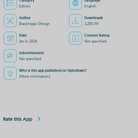
Category
Language
Editors
English
Author
Downloads
Blackmagic Design
3,250,119
Date
Content Rating
Jan 9, 2026
Not specified
Advertisement
Not specified
Why is this app published on Uptodown?
(More information)
Rate this App