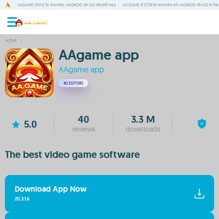
AAGAME OFFIC ऐप डाउनलोड: ANDROID और IOS प्लेटफ़ॉर्म गाइड
AA.GAME से STOR ऐप डाउनलोड करें: ANDROID और IOS के लिए 
HOME
/
AAgame app
AAgame app
#2
EDITORS
40
3.3 M
5.0
reviews
downloads
The best video game software
Download App Now
20.3.1.6