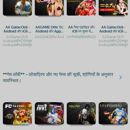
AA Game:Onli -
AAGAME Offic ऐप:
AA गेम्स एंड्रॉइड और
AA Game:Onli -
Android और iOS पर
Android और Apple
iOS पर मुफ्त में
Android और iOS पर
मुफ्त गेमिंग एप
पर डाउनलोड करें
डाउनलोड करें
मुफ्त गेमिंग ऐप
AAGame:Onli-
AAGAMEOffic:AndroidऔरiOSकेलिएऑफिशियलAPPडाउनलोडगाइडAA
AAगेम्सएंड्रॉइडऔरiOSपरमुफ्तमेंखेलनेकेलिएडाउन
AAGame:Onli-
AndroidऔरiOSपरमुफ्तगेमिंगएपAAGame:Onli-
AndroidऔरiOSपरमुफ्तग
AndroidऔरiOSपरमुफ्तगेमिंगएपीकेAAGame:
AndroidऔरiOSपरमुफ्त
**गेम लॉबी** - लोकप्रिय और नए गेम्स की सूची, श्रेणियों के अनुसार
व्यवस्थित।