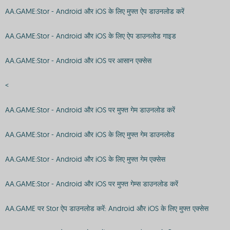
AA.GAME:Stor - Android और iOS के लिए मुफ्त ऐप डाउनलोड करें
AA.GAME:Stor - Android और iOS के लिए ऐप डाउनलोड गाइड
AA.GAME:Stor - Android और iOS पर आसान एक्सेस
<
AA.GAME:Stor - Android और iOS पर मुफ्त गेम डाउनलोड करें
AA.GAME:Stor - Android और iOS के लिए मुफ्त गेम डाउनलोड
AA.GAME:Stor - Android और iOS के लिए मुफ्त गेम एक्सेस
AA.GAME:Stor - Android और iOS पर मुफ्त गेम्स डाउनलोड करें
AA.GAME पर Stor ऐप डाउनलोड करें: Android और iOS के लिए मुफ्त एक्सेस