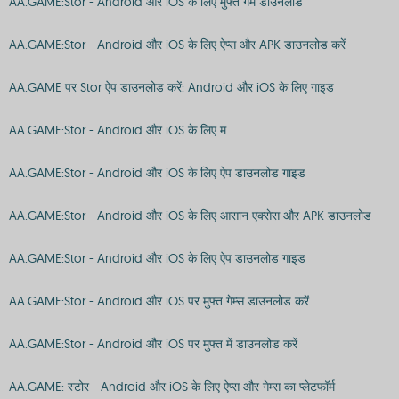
AA.GAME:Stor - Android और iOS के लिए मुफ्त गेम डाउनलोड
AA.GAME:Stor - Android और iOS के लिए ऐप्स और APK डाउनलोड करें
AA.GAME पर Stor ऐप डाउनलोड करें: Android और iOS के लिए गाइड
AA.GAME:Stor - Android और iOS के लिए म
AA.GAME:Stor - Android और iOS के लिए ऐप डाउनलोड गाइड
AA.GAME:Stor - Android और iOS के लिए आसान एक्सेस और APK डाउनलोड
AA.GAME:Stor - Android और iOS के लिए ऐप डाउनलोड गाइड
AA.GAME:Stor - Android और iOS पर मुफ्त गेम्स डाउनलोड करें
AA.GAME:Stor - Android और iOS पर मुफ्त में डाउनलोड करें
AA.GAME: स्टोर - Android और iOS के लिए ऐप्स और गेम्स का प्लेटफॉर्म