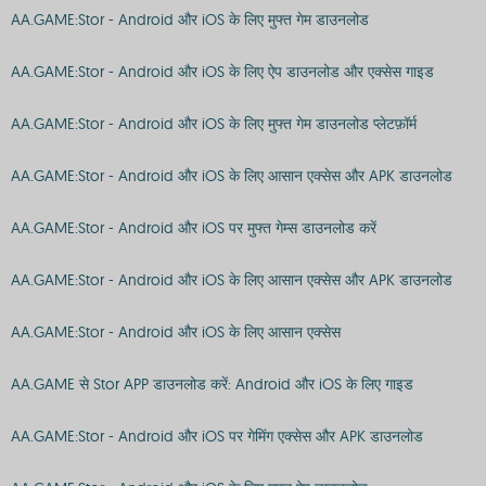
AA.GAME:Stor - Android और iOS के लिए मुफ्त गेम डाउनलोड
AA.GAME:Stor - Android और iOS के लिए ऐप डाउनलोड और एक्सेस गाइड
AA.GAME:Stor - Android और iOS के लिए मुफ्त गेम डाउनलोड प्लेटफ़ॉर्म
AA.GAME:Stor - Android और iOS के लिए आसान एक्सेस और APK डाउनलोड
AA.GAME:Stor - Android और iOS पर मुफ्त गेम्स डाउनलोड करें
AA.GAME:Stor - Android और iOS के लिए आसान एक्सेस और APK डाउनलोड
AA.GAME:Stor - Android और iOS के लिए आसान एक्सेस
AA.GAME से Stor APP डाउनलोड करें: Android और iOS के लिए गाइड
AA.GAME:Stor - Android और iOS पर गेमिंग एक्सेस और APK डाउनलोड