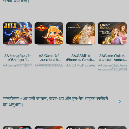
गतिविधियाँ देखें।
AA गेम्स एंड्रॉइड और
AA Game कैसे
AA.GAME से
AAGame Club ऐप
iOS पर मुफ्त में
डाउनलोड करें:
iPhone पर Genshin
डाउनलोड - Android
डाउनलोड करें
Android और iOS
Impact APK
और iOS प्लेटफ़ॉर्म पर
AAGameडाउनलोडकरें:AndroidऔरiOSकेलिएमुफ्तगेमिंगऐपAAगेम्सडाउनलोडकरें:AndroidऔरiOSकेल
AAगेम्सएंड्रॉइडऔरiOSपरमुफ्तगेमिंगएप्सAAगेम्सएंड्रॉइडऔरiOSपरमुफ्तमे
AA.GAMEiPhoneApp:AndroidऔरiOSकेलिएड
AAGameClub:Android
गाइड
डाउनलोड और इंस्टॉल
एक्सेस
AndroidऔरiOSप्लेटफॉर्
गाइड
**स्टोर** - आभासी सामान, पावर-अप और इन-गेम आइटम खरीदने
का अनुभाग।