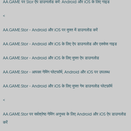
AA.GAME पर Stor ऐप डाउनलोड करें: Android और iOS के लिए गाइड
<
AA.GAME:Stor - Android और iOS पर मुफ्त में डाउनलोड करें
AA.GAME:Stor - Android और iOS के लिए ऐप डाउनलोड और एक्सेस गाइड
AA.GAME:Stor - Android और iOS के लिए मुफ्त ऐप डाउनलोड
AA.GAME:Stor - आपका गेमिंग प्लेटफॉर्म, Android और iOS पर उपलब्ध
AA.GAME:Stor - Android और iOS के लिए मुफ्त गेम डाउनलोड प्लेटफ़ॉर्म
<
AA.GAME:Stor पर सर्वश्रेष्ठ गेमिंग अनुभव के लिए Android और iOS ऐप डाउनलोड
करें