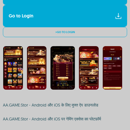
Go to Login
>GO TO LOGIN
AA.GAME:Stor - Android और iOS के लिए मुफ्त ऐप डाउनलोड
AA.GAME:Stor - Android और iOS पर गेमिंग एक्सेस का प्लेटफ़ॉर्म