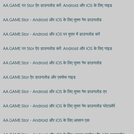
AA.GAME पर Stor ऐप डाउनलोड करें: Android और iOS के लिए गाइड
AA.GAME:Stor - Android और iOS के लिए मुफ्त गेम डाउनलोड
AA.GAME:Stor - Android और iOS पर मुफ्त में डाउनलोड करें
AA.GAME पर Stor ऐप डाउनलोड करें: Android और iOS के लिए गाइड
AA.GAME:Stor - Android और iOS के लिए मुफ्त गेम डाउनलोड
AA.GAME:Stor ऐप डाउनलोड और एक्सेस गाइड
AA.GAME:Stor - Android और iOS के लिए मुफ्त गेम डाउनलोड एप
AA.GAME:Stor - Android और iOS के लिए मुफ्त गेम डाउनलोड प्लेटफ़ॉर्म
AA.GAME:Stor - Android और iOS के लिए आसान एक