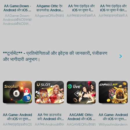
AA Game:Down -
AAgame Offic ऐप
AA गेम्स एंड्रॉइड और
AA गेम्स एंड्रॉइड और
Android और iOS पर
डाउनलोड: Android
iOS पर मुफ्त में
iOS पर मुफ्त में खेलने
डाउनलोड और इंस्टॉल
और iOS प्लेटफ़ॉर्म पर
डाउनलोड करें
के लिए डाउनलोड करें
AAGame:Down-
AAgameOfficऐपडाउनलोड:AndroidऔरiOSप्लेटफ़ॉर्मपरगेमिंगएक्सेसA
AAगेम्सडाउनलोडकरें:AndroidऔरiOSकेलिएमुफ्
AAगेम्सडाउनलोडकरें:
करने का तरीका
गेमिंग एक्सेस
AndroidऔरiOSपरडाउनलोडकरेंAAGame:Down-
AndroidऔरiOSपरडाउनलोडकरेंAAGame:Down-
An
**टूर्नामेंट** - प्रतियोगिताओं और इवेंट्स की जानकारी, पंजीकरण
और भागीदारी अनुभाग।
AA Game: Android
AA गेम्स डाउनलोड
AAGAME Offic:
AA Game: Android
और iOS पर मुफ्त
करें: Android और
Android और iOS के
और iOS पर मुफ्त
डाउनलोड और एक्सेस
iOS के लिए मुफ्त गेमिंग
लिए ऐप डाउनलोड करें
डाउनलोड और एक्सेस
AAगेम्सएंड्रॉइडऔरiOSपरमुफ्तमेंडाउनलोडकरेंAAGameडाउनलोड:AndroidऔरiOSपरमुफ्तगेमिंगएक्स
AAगेम्स:AndroidऔरiOSपरमुफ्तगेमिंगऐप्सकासंग्रहAAGameडाउनलोडकरें:
AAGAMEOfficऐपडाउनलोड:AndroidऔरiOSप्लेट
Willyoufindorderint
गाइड
ऐप
गाइड