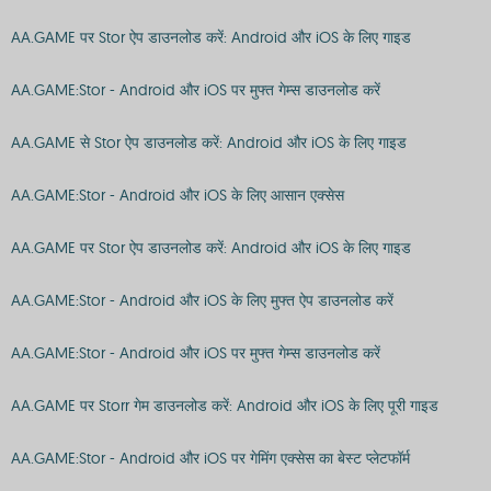
AA.GAME पर Stor ऐप डाउनलोड करें: Android और iOS के लिए गाइड
AA.GAME:Stor - Android और iOS पर मुफ्त गेम्स डाउनलोड करें
AA.GAME से Stor ऐप डाउनलोड करें: Android और iOS के लिए गाइड
AA.GAME:Stor - Android और iOS के लिए आसान एक्सेस
AA.GAME पर Stor ऐप डाउनलोड करें: Android और iOS के लिए गाइड
AA.GAME:Stor - Android और iOS के लिए मुफ्त ऐप डाउनलोड करें
AA.GAME:Stor - Android और iOS पर मुफ्त गेम्स डाउनलोड करें
AA.GAME पर Storr गेम डाउनलोड करें: Android और iOS के लिए पूरी गाइड
AA.GAME:Stor - Android और iOS पर गेमिंग एक्सेस का बेस्ट प्लेटफॉर्म