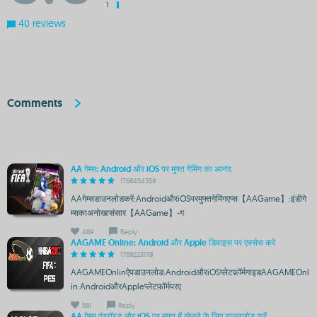
1
40 reviews
Comments
AA गेम्स: Android और iOS पर मुफ्त गेमिंग का आनंद
1768454359
AAगेम्सडाउनलोडकरें:AndroidऔरiOSपरमुफ्तगेमिंगएप्स【AAGame】:इंडीगे
म्सकाअनोखासंसार【AAGame】-ग
489
Reply
AAGAME Online: Android और Apple डिवाइस पर एक्सेस करें
1769223178
AAGAMEOnlinऐपडाउनलोड:AndroidऔरiOSप्लेटफ़ॉर्मगाइडAAGAMEOnl
in:AndroidऔरAppleप्लेटफ़ॉर्मपरए
581
Reply
AA गेम्स एंड्रॉइड और iOS पर मुफ्त में खेलने के लिए डाउनलोड करें