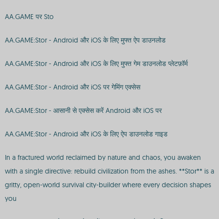
AA.GAME पर Sto
AA.GAME:Stor - Android और iOS के लिए मुफ्त ऐप डाउनलोड
AA.GAME:Stor - Android और iOS के लिए मुफ्त गेम डाउनलोड प्लेटफ़ॉर्म
AA.GAME:Stor - Android और iOS पर गेमिंग एक्सेस
AA.GAME:Stor - आसानी से एक्सेस करें Android और iOS पर
AA.GAME:Stor - Android और iOS के लिए ऐप डाउनलोड गाइड
In a fractured world reclaimed by nature and chaos, you awaken
with a single directive: rebuild civilization from the ashes. **Stor** is a
gritty, open-world survival city-builder where every decision shapes
you