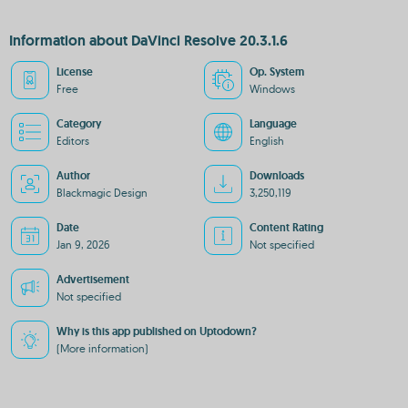
Information about DaVinci Resolve 20.3.1.6
License
Op. System
Free
Windows
Category
Language
Editors
English
Author
Downloads
Blackmagic Design
3,250,119
Date
Content Rating
Jan 9, 2026
Not specified
Advertisement
Not specified
Why is this app published on Uptodown?
(More information)