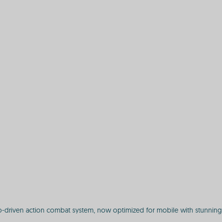
-driven action combat system, now optimized for mobile with stunning v