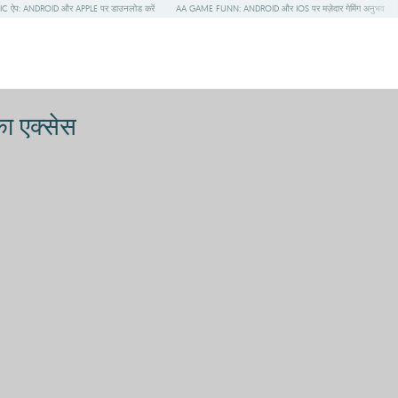
 ऐप: ANDROID और APPLE पर डाउनलोड करें
AA GAME FUNN: ANDROID और IOS पर मज़ेदार गेमिंग अनुभव
ा एक्सेस