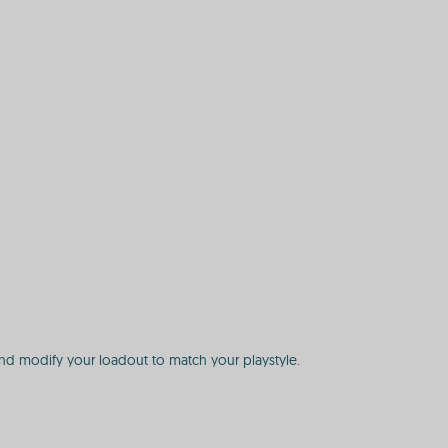
and modify your loadout to match your playstyle.