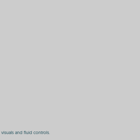
isuals and fluid controls.