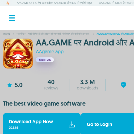
AAGAME OFFIC ऐप डाउनलोड: ANDROID और IOS प्लेटफ़ॉर्म गाइड
AA.GAME से STOR ऐप डाउनलोड
HOME
/
**टूर्नामेंट** - प्रतियोगिताओं और इवेंट्स की जानकारी, पंजीकरण और भागीदारी अनुभाग।
/
AA.GAME पर ANDROID और APPLE डिवाइस 
AA.GAME पर Android और Apple
AAgame app
#2
EDITORS
40
3.3 M
5.0
reviews
downloads
The best video game software
Download App Now
Go to Login
20.3.1.6