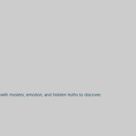
ed with mystery, emotion, and hidden truths to discover.