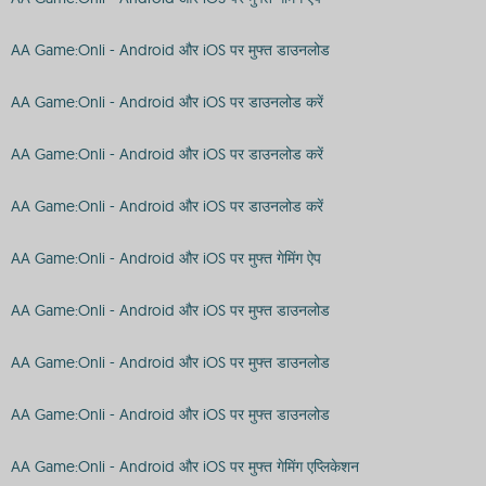
AA Game:Onli - Android और iOS पर मुफ्त डाउनलोड
AA Game:Onli - Android और iOS पर डाउनलोड करें
AA Game:Onli - Android और iOS पर डाउनलोड करें
AA Game:Onli - Android और iOS पर डाउनलोड करें
AA Game:Onli - Android और iOS पर मुफ्त गेमिंग ऐप
AA Game:Onli - Android और iOS पर मुफ्त डाउनलोड
AA Game:Onli - Android और iOS पर मुफ्त डाउनलोड
AA Game:Onli - Android और iOS पर मुफ्त डाउनलोड
AA Game:Onli - Android और iOS पर मुफ्त गेमिंग एप्लिकेशन