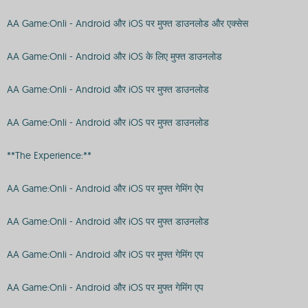
AA Game:Onli - Android और iOS पर मुफ्त डाउनलोड और एक्सेस
AA Game:Onli - Android और iOS के लिए मुफ्त डाउनलोड
AA Game:Onli - Android और iOS पर मुफ्त डाउनलोड
AA Game:Onli - Android और iOS पर मुफ्त डाउनलोड
**The Experience:**
AA Game:Onli - Android और iOS पर मुफ्त गेमिंग ऐप
AA Game:Onli - Android और iOS पर मुफ्त डाउनलोड
AA Game:Onli - Android और iOS पर मुफ्त गेमिंग एप
AA Game:Onli - Android और iOS पर मुफ्त गेमिंग एप