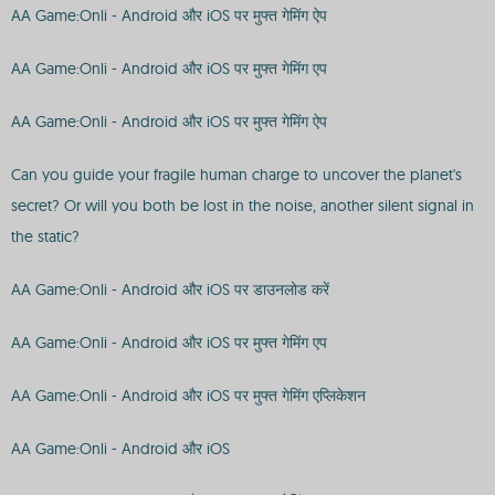
AA Game:Onli - Android और iOS पर मुफ्त गेमिंग ऐप
AA Game:Onli - Android और iOS पर मुफ्त गेमिंग एप
AA Game:Onli - Android और iOS पर मुफ्त गेमिंग ऐप
Can you guide your fragile human charge to uncover the planet's
secret? Or will you both be lost in the noise, another silent signal in
the static?
AA Game:Onli - Android और iOS पर डाउनलोड करें
AA Game:Onli - Android और iOS पर मुफ्त गेमिंग एप
AA Game:Onli - Android और iOS पर मुफ्त गेमिंग एप्लिकेशन
AA Game:Onli - Android और iOS