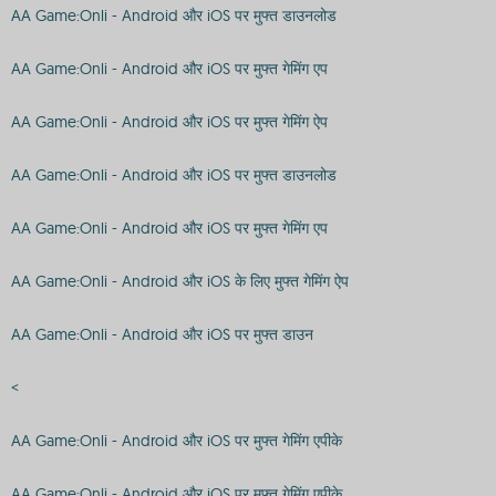
AA Game:Onli - Android और iOS पर मुफ्त डाउनलोड
AA Game:Onli - Android और iOS पर मुफ्त गेमिंग एप
AA Game:Onli - Android और iOS पर मुफ्त गेमिंग ऐप
AA Game:Onli - Android और iOS पर मुफ्त डाउनलोड
AA Game:Onli - Android और iOS पर मुफ्त गेमिंग एप
AA Game:Onli - Android और iOS के लिए मुफ्त गेमिंग ऐप
AA Game:Onli - Android और iOS पर मुफ्त डाउन
<
AA Game:Onli - Android और iOS पर मुफ्त गेमिंग एपीके
AA Game:Onli - Android और iOS पर मुफ्त गेमिंग एपीके