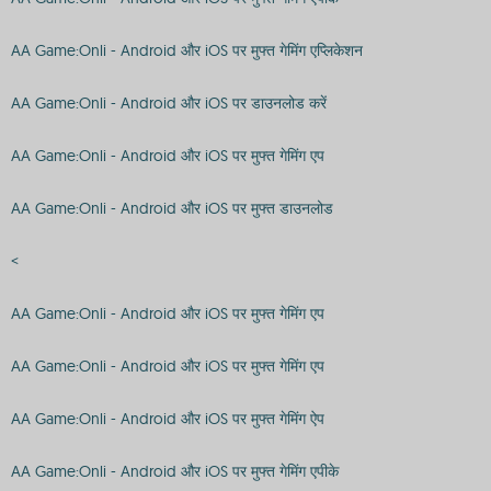
AA Game:Onli - Android और iOS पर मुफ्त गेमिंग एप्लिकेशन
AA Game:Onli - Android और iOS पर डाउनलोड करें
AA Game:Onli - Android और iOS पर मुफ्त गेमिंग एप
AA Game:Onli - Android और iOS पर मुफ्त डाउनलोड
<
AA Game:Onli - Android और iOS पर मुफ्त गेमिंग एप
AA Game:Onli - Android और iOS पर मुफ्त गेमिंग एप
AA Game:Onli - Android और iOS पर मुफ्त गेमिंग ऐप
AA Game:Onli - Android और iOS पर मुफ्त गेमिंग एपीके