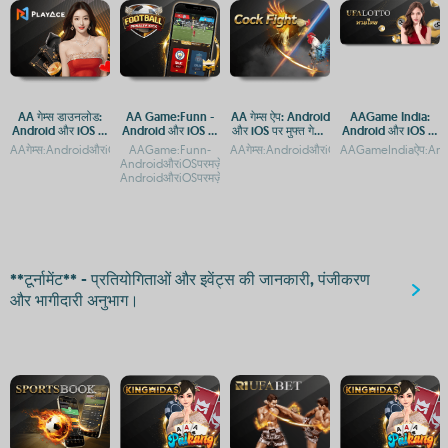
AA गेम्स डाउनलोड:
AA Game:Funn -
AA गेम्स ऐप: Android
AAGame India:
Android और iOS पर
Android और iOS पर
और iOS पर मुफ्त गेमिंग
Android और iOS पर
मुफ्त गेमिंग एप
मज़ेदार गेमिंग अनुभव
का आनंद
ऐप डाउनलोड करें
AAगेम्स:AndroidऔरiOSपरमुफ्तमेंडाउनलोडकरेंAAGameडाउनलोडकरें:AndroidऔरiOSकेलिएमुफ्तगे
AAGame:Funn-
AAगेम्स:AndroidऔरiOSपरमुफ्तगेमिंगकाअनुभवAAग
AAGameIndiaऐप:And
AndroidऔरiOSपरमज़ेदारगेमिंगअनुभवAAGame:Funn-
AndroidऔरiOSपरमज़ेदारगेमिंगअनुभव
**टूर्नामेंट** - प्रतियोगिताओं और इवेंट्स की जानकारी, पंजीकरण
और भागीदारी अनुभाग।