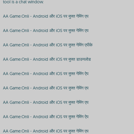
tool is a chat window.
AA Game:Onli - Android और iOS पर मुफ्त गेमिंग एप
AA Game:Onli - Android और iOS पर मुफ्त गेमिंग एप
AA Game:Onli - Android और iOS पर मुफ्त गेमिंग एपीके
AA Game:Onli - Android और iOS पर मुफ्त डाउनलोड
AA Game:Onli - Android और iOS पर मुफ्त गेमिंग ऐप
AA Game:Onli - Android और iOS पर मुफ्त गेमिंग एप
AA Game:Onli - Android और iOS पर मुफ्त गेमिंग एप
AA Game:Onli - Android और iOS पर मुफ्त गेमिंग ऐप
AA Game:Onli - Android और iOS पर मुफ्त गेमिंग एप