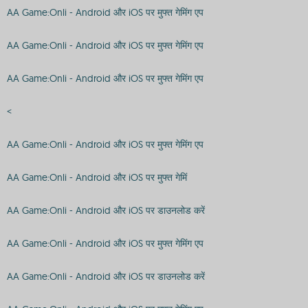
AA Game:Onli - Android और iOS पर मुफ्त गेमिंग एप
AA Game:Onli - Android और iOS पर मुफ्त गेमिंग एप
AA Game:Onli - Android और iOS पर मुफ्त गेमिंग एप
<
AA Game:Onli - Android और iOS पर मुफ्त गेमिंग एप
AA Game:Onli - Android और iOS पर मुफ्त गेमिं
AA Game:Onli - Android और iOS पर डाउनलोड करें
AA Game:Onli - Android और iOS पर मुफ्त गेमिंग एप
AA Game:Onli - Android और iOS पर डाउनलोड करें