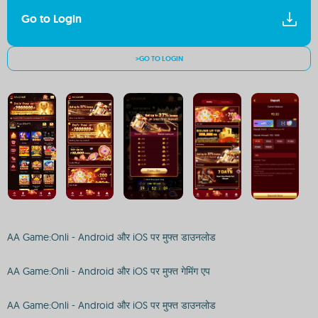
Go to Login
>GO TO LOGIN
AA Game:Onli - Android और iOS पर मुफ्त डाउनलोड
AA Game:Onli - Android और iOS पर मुफ्त गेमिंग एप
AA Game:Onli - Android और iOS पर मुफ्त डाउनलोड