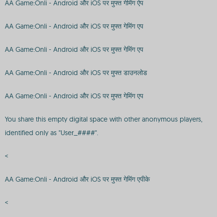
AA Game:Onli - Android और iOS पर मुफ्त गेमिंग ऐप
AA Game:Onli - Android और iOS पर मुफ्त गेमिंग एप
AA Game:Onli - Android और iOS पर मुफ्त गेमिंग एप
AA Game:Onli - Android और iOS पर मुफ्त डाउनलोड
AA Game:Onli - Android और iOS पर मुफ्त गेमिंग एप
You share this empty digital space with other anonymous players,
identified only as "User_####".
<
AA Game:Onli - Android और iOS पर मुफ्त गेमिंग एपीके
<