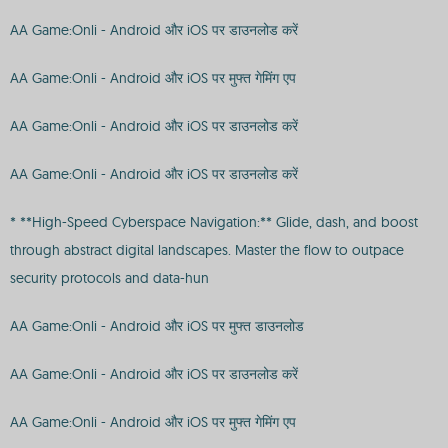
AA Game:Onli - Android और iOS पर डाउनलोड करें
AA Game:Onli - Android और iOS पर मुफ्त गेमिंग एप
AA Game:Onli - Android और iOS पर डाउनलोड करें
AA Game:Onli - Android और iOS पर डाउनलोड करें
* **High-Speed Cyberspace Navigation:** Glide, dash, and boost
through abstract digital landscapes. Master the flow to outpace
security protocols and data-hun
AA Game:Onli - Android और iOS पर मुफ्त डाउनलोड
AA Game:Onli - Android और iOS पर डाउनलोड करें
AA Game:Onli - Android और iOS पर मुफ्त गेमिंग एप