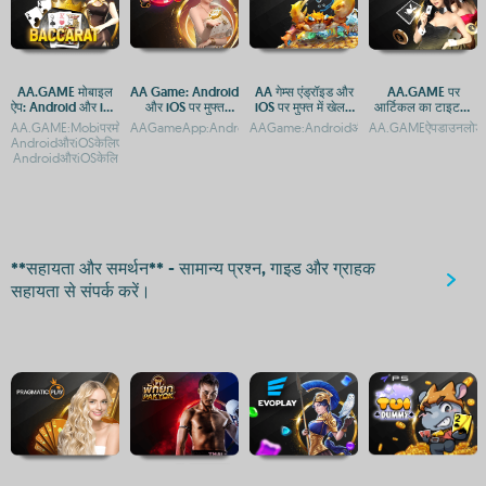
AA.GAME मोबाइल
AA Game: Android
AA गेम्स एंड्रॉइड और
AA.GAME पर
ऐप: Android और iOS
और iOS पर मुफ्त
iOS पर मुफ्त में खेलने
आर्टिकल का टाइटल:
पर डाउनलोड व एक्सेस
डाउनलोड और एक्सेस
के लिए डाउनलोड करें
AA.GAME ऐप
AA.GAME:Mobiपरमोबाइलगेमिंगकाआनंदलें-
AAGameApp:AndroidऔरiOSपरडाउनलोडऔरएक्सेसगाइडAAगेम्स:Andr
AAGame:AndroidऔरiOSपरमुफ्तडाउनलोडऔरएक्स
AA.GAMEऐपडाउनलोड:A
गाइड
गाइड
डाउनलोड - Android
AndroidऔरiOSकेलिएएक्सेसAA.GAME:Mobi-
और iOS प्लेटफ़ॉर्म के
AndroidऔरiOSकेलि
लिए एक्सेस गाइड
**सहायता और समर्थन** - सामान्य प्रश्न, गाइड और ग्राहक
सहायता से संपर्क करें।