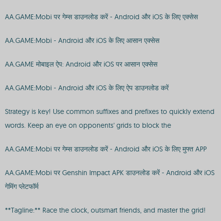
AA.GAME:Mobi पर गेम्स डाउनलोड करें - Android और iOS के लिए एक्सेस
AA.GAME:Mobi - Android और iOS के लिए आसान एक्सेस
AA.GAME मोबाइल ऐप: Android और iOS पर आसान एक्सेस
AA.GAME:Mobi - Android और iOS के लिए ऐप डाउनलोड करें
Strategy is key! Use common suffixes and prefixes to quickly extend
words. Keep an eye on opponents' grids to block the
AA.GAME:Mobi पर गेम्स डाउनलोड करें - Android और iOS के लिए मुफ्त APP
AA.GAME:Mobi पर Genshin Impact APK डाउनलोड करें - Android और iOS
गेमिंग प्लेटफॉर्म
**Tagline:** Race the clock, outsmart friends, and master the grid!