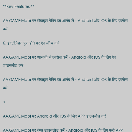
**Key Features:**
AA.GAME:Mobi पर मोबाइल गेमिंग का आनंद लें - Android और iOS के लिए एक्सेस
करें
6. इंस्टॉलेशन पूरा होने पर ऐप लॉन्च करे
AA.GAME:Mobi पर आसानी से एक्सेस करें - Android और iOS के लिए ऐप
डाउनलोड करें
AA.GAME:Mobi पर मोबाइल गेमिंग का आनंद लें - Android और iOS के लिए एक्सेस
करें
<
AA.GAME:Mobi पर Android और iOS के लिए APP डाउनलोड करें
AA.GAME:Mobi पर गेम्स डाउनलोड करें - Android और iOS के लिए फ्री APP