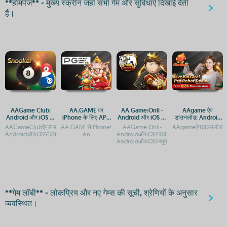
**होमपेज** - मुख्य स्क्रीन जहाँ सभी गेम और सुविधाएँ दिखाई देती
हैं।
AAGame Club:
AA.GAME पर
AA Game:Onli -
AAgame ऐप
Android और iOS पर
iPhone के लिए APK
Android और iOS पर
डाउनलोड: Android
मुफ्त गेमिंग ऐप
डाउनलोड और गेम
मुफ्त गेमिंग ऐप
और iOS प्लेटफ़ॉर्म पर
AAGameClubऐपडाउनलोड-
AA.GAMEसेiPhoneपरGenshinImpactAPKडाउनलोडऔरइंस्टॉलकरेंAA.
AAGame:Onli-
AAgameऐपडाउनलोड:Andr
एक्सेस गाइड
गेमिंग एक्सेस
AndroidऔरiOSप्लेटफ़ॉर्मपरएक्सेसAAGameClubAppAPKDownloadforAndroid&iO
An
AndroidऔरiOSपरडाउनलोडकरेंAAGame:Onli
AndroidऔरiOSपरमुफ्तगेमिंगएपAAGame:Onli-
**गेम लॉबी** - लोकप्रिय और नए गेम्स की सूची, श्रेणियों के अनुसार
व्यवस्थित।