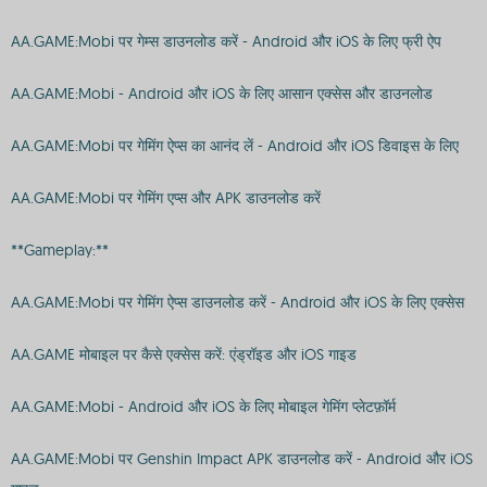
AA.GAME:Mobi पर गेम्स डाउनलोड करें - Android और iOS के लिए फ्री ऐप
AA.GAME:Mobi - Android और iOS के लिए आसान एक्सेस और डाउनलोड
AA.GAME:Mobi पर गेमिंग ऐप्स का आनंद लें - Android और iOS डिवाइस के लिए
AA.GAME:Mobi पर गेमिंग एप्स और APK डाउनलोड करें
**Gameplay:**
AA.GAME:Mobi पर गेमिंग ऐप्स डाउनलोड करें - Android और iOS के लिए एक्सेस
AA.GAME मोबाइल पर कैसे एक्सेस करें: एंड्रॉइड और iOS गाइड
AA.GAME:Mobi - Android और iOS के लिए मोबाइल गेमिंग प्लेटफ़ॉर्म
AA.GAME:Mobi पर Genshin Impact APK डाउनलोड करें - Android और iOS