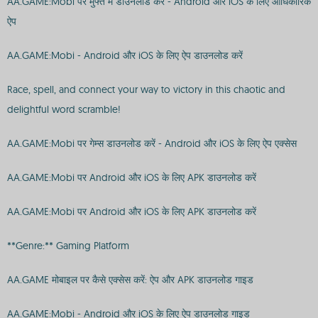
AA.GAME:Mobi पर मुफ्त में डाउनलोड करें - Android और iOS के लिए आधिकारिक
ऐप
AA.GAME:Mobi - Android और iOS के लिए ऐप डाउनलोड करें
Race, spell, and connect your way to victory in this chaotic and
delightful word scramble!
AA.GAME:Mobi पर गेम्स डाउनलोड करें - Android और iOS के लिए ऐप एक्सेस
AA.GAME:Mobi पर Android और iOS के लिए APK डाउनलोड करें
AA.GAME:Mobi पर Android और iOS के लिए APK डाउनलोड करें
**Genre:** Gaming Platform
AA.GAME मोबाइल पर कैसे एक्सेस करें: ऐप और APK डाउनलोड गाइड
AA.GAME:Mobi - Android और iOS के लिए ऐप डाउनलोड गाइड