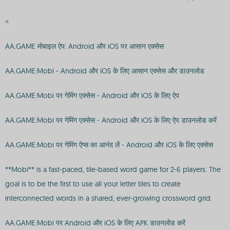
<
AA.GAME मोबाइल ऐप: Android और iOS पर आसान एक्सेस
AA.GAME:Mobi - Android और iOS के लिए आसान एक्सेस और डाउनलोड
AA.GAME:Mobi पर गेमिंग एक्सेस - Android और iOS के लिए ऐप
AA.GAME:Mobi पर गेमिंग एक्सेस - Android और iOS के लिए ऐप डाउनलोड करें
AA.GAME:Mobi पर गेमिंग ऐप्स का आनंद लें - Android और iOS के लिए एक्सेस
**Mobi** is a fast-paced, tile-based word game for 2-6 players. The
goal is to be the first to use all your letter tiles to create
interconnected words in a shared, ever-growing crossword grid.
AA.GAME:Mobi पर Android और iOS के लिए APK डाउनलोड करें