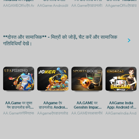
पर डाउनलोड करें
Android और iOS
Android और iOS के
और iOS प्लेटफ़ॉर्म पर
AAGAMEOfficऐप:AndroidऔरAppleडिवाइसकेलिएडाउनलोडगाइडAAGAMEOfficऐप:Androidऔ
AAGame:AndroidऔरiOSकेलिएमुफ्तडाउनलोडऔरप्लेAAगेम्सएंड्रॉइडऔरiOSप
AA.Gameऐपडाउनलोड:AndroidऔरiOSप्लेटफ़ॉर्
AAgameOfficऐपडाउनलो
गाइड
लिए APK
एक्सेस
**दोस्त और सामाजिक** - मित्रों को जोड़ें, चैट करें और सामाजिक
गतिविधियाँ देखें।
AA.Game पर मुफ्त
AAgame ऐप
AA.GAME पर
AAGame India
गेम डाउनलोड करें:
डाउनलोड: Android
Genshin Impact
App: Android और
Android और iOS के
और iOS प्लेटफ़ॉर्म पर
APK डाउनलोड करें -
iOS पर डाउनलोड करें
AA.Gameपरगेमिंगएप्सऔरAPKडाउनलोडकरें:AndroidऔरAppleप्लेटफ़ॉर्मकेलिएएक्सेसAA.Gameपरमु
AAgameऐपडाउनलोड:AndroidऔरiOSप्लेटफ़ॉर्मपरगेमिंगएक्सेसAAgameऐ
AA.GAMEपरआसानीसेएक्सेसकरें:Androidऔर
AAGameIndia:Androi
लिए पूरी गाइड
गेमिंग एक्सेस
Android और iOS
गाइड