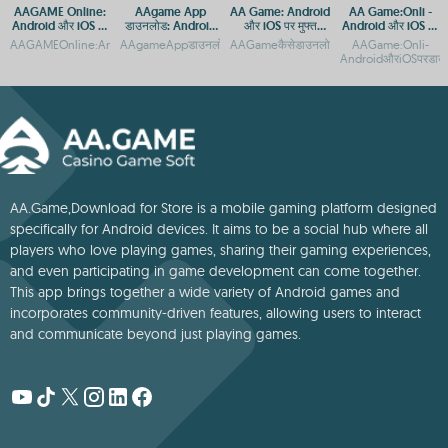
AAGAME Online:
AAgame App
AA Game: Android
AA Game:Onli -
Android और iOS पर
डाउनलोड: Android
और iOS पर मुफ्त
Android और iOS पर
मुफ्त डाउनलोड
और iOS के लिए गेमिंग
डाउनलोड और एक्सेस
मुफ्त गेमिंग एप
AAGAMEOnline:AndroidऔरiOSपरडाउनलोडकरेंAPKऔरAPPAAGAMEOnline:Androidऔरi
AAgameAppडाउनलोड:AndroidऔरiOSकेलिएगेमिंगप्लेटफ़ॉर्मAAgame
AAGameकैसेडाउनलोडकरें:AndroidऔरiOSगाइड
AAGame:Onli-
प्लेटफ़ॉर्म
AndroidऔरiOSपरडाउन
AA.Game,Download for Store is a mobile gaming platform designed
specifically for Android devices. It aims to be a social hub where all
players who love playing games, sharing their gaming experiences,
and even participating in game development can come together.
This app brings together a wide variety of Android games and
incorporates community-driven features, allowing users to interact
and communicate beyond just playing games.