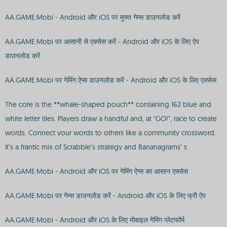
AA.GAME:Mobi - Android और iOS पर मुफ्त गेम्स डाउनलोड करें
AA.GAME:Mobi पर आसानी से एक्सेस करें - Android और iOS के लिए ऐप
डाउनलोड करें
AA.GAME:Mobi पर गेमिंग ऐप्स डाउनलोड करें - Android और iOS के लिए एक्सेस
The core is the **whale-shaped pouch** containing 162 blue and
white letter tiles. Players draw a handful and, at "GO!", race to create
words. Connect your words to others like a community crossword.
It’s a frantic mix of Scrabble’s strategy and Bananagrams’ s
AA.GAME:Mobi - Android और iOS पर गेमिंग ऐप्स का आसान एक्सेस
AA.GAME:Mobi पर गेम्स डाउनलोड करें - Android और iOS के लिए फ्री ऐप
AA.GAME:Mobi - Android और iOS के लिए मोबाइल गेमिंग प्लेटफॉर्म