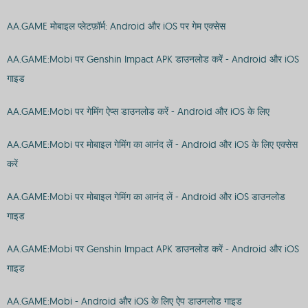
AA.GAME मोबाइल प्लेटफ़ॉर्म: Android और iOS पर गेम एक्सेस
AA.GAME:Mobi पर Genshin Impact APK डाउनलोड करें - Android और iOS
गाइड
AA.GAME:Mobi पर गेमिंग ऐप्स डाउनलोड करें - Android और iOS के लिए
AA.GAME:Mobi पर मोबाइल गेमिंग का आनंद लें - Android और iOS के लिए एक्सेस
करें
AA.GAME:Mobi पर मोबाइल गेमिंग का आनंद लें - Android और iOS डाउनलोड
गाइड
AA.GAME:Mobi पर Genshin Impact APK डाउनलोड करें - Android और iOS
गाइड
AA.GAME:Mobi - Android और iOS के लिए ऐप डाउनलोड गाइड