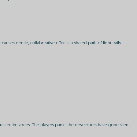
ses gentle, collaborative effects: a shared path of light trails
ours entire zones. The players panic, the developers have gone silent,