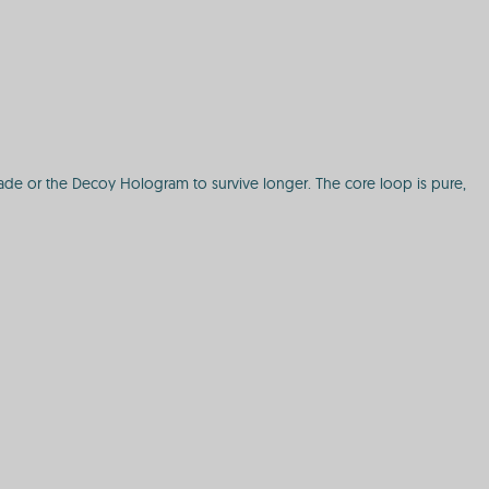
nade or the Decoy Hologram to survive longer. The core loop is pure,