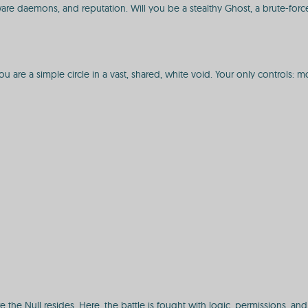
re daemons, and reputation. Will you be a stealthy Ghost, a brute-force
 are a simple circle in a vast, shared, white void. Your only controls: 
the Null resides. Here, the battle is fought with logic, permissions, an