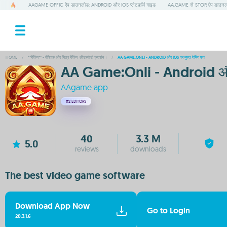
AAGAME OFFIC ऐप डाउनलोड: ANDROID और IOS प्लेटफ़ॉर्म गाइड
AA.GAME से STOR ऐप डाउनलोड
HOME
/
**रैंकिंग** - वैश्विक और मित्र रैंकिंग, लीडरबोर्ड प्रदर्शन।
/
AA GAME:ONLI - ANDROID और IOS पर मुफ्त गेमिंग एप्प
AA Game:Onli - Android और iO
AAgame app
#2
EDITORS
40
3.3 M
5.0
reviews
downloads
The best video game software
Download App Now
Go to Login
20.3.1.6