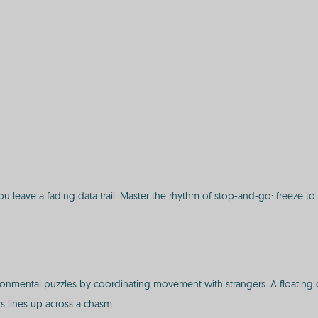
ou leave a fading data trail. Master the rhythm of stop-and-go: freeze to
ironmental puzzles by coordinating movement with strangers. A floating c
s lines up across a chasm.