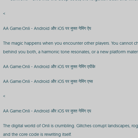
<
AA Game:Onli - Android और iOS पर मुफ्त गेमिंग ऐप
The magic happens when you encounter other players. You cannot chat. I
behind you both, a harmonic tone resonates, or a new platform materia
AA Game:Onli - Android और iOS पर मुफ्त गेमिंग एपीके
AA Game:Onli - Android और iOS पर मुफ्त गेमिंग एप्स
<
AA Game:Onli - Android और iOS पर मुफ्त गेमिंग एप
The digital world of Onli is crumbling. Glitches corrupt landscapes, ro
and the core code is rewriting itself.