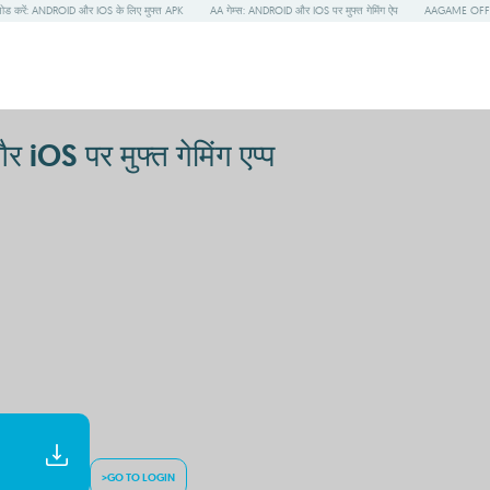
 करें: ANDROID और IOS के लिए मुफ्त APK
AA गेम्स: ANDROID और IOS पर मुफ्त गेमिंग ऐप
AAGAME OFFIC
S पर मुफ्त गेमिंग एप्प
>GO TO LOGIN