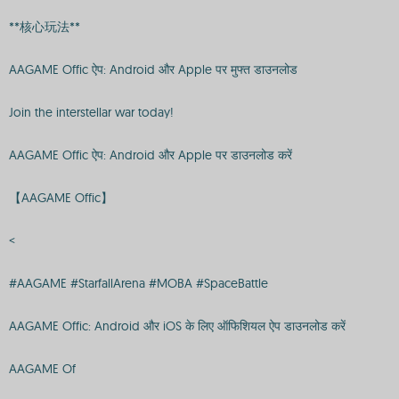
**核心玩法**
AAGAME Offic ऐप: Android और Apple पर मुफ्त डाउनलोड
Join the interstellar war today!
AAGAME Offic ऐप: Android और Apple पर डाउनलोड करें
【AAGAME Offic】
<
#AAGAME #StarfallArena #MOBA #SpaceBattle
AAGAME Offic: Android और iOS के लिए ऑफिशियल ऐप डाउनलोड करें
AAGAME Of