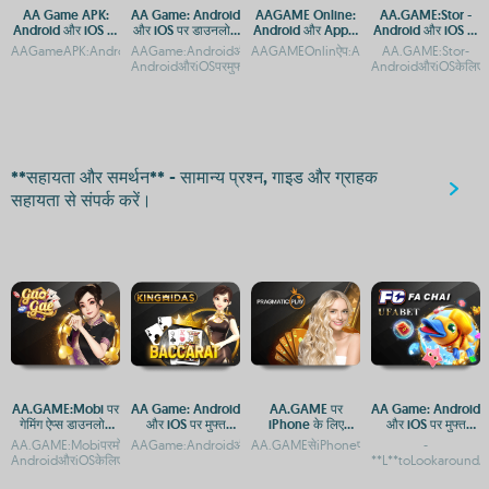
AA Game APK:
AA Game: Android
AAGAME Online:
AA.GAME:Stor -
Android और iOS पर
और iOS पर डाउनलोड
Android और Apple
Android और iOS पर
डाउनलोड करें
और एक्सेस गाइड
डिवाइस पर एक्सेस करें
गेमिंग एक्सेस का
AAGameAPK:AndroidऔरiOSकेलिएमुफ्तडाउनलोडAAGameAPK:AndroidऔरiOSपरडाउनलोड
AAGame:AndroidऔरiOSपरडाउनलोडकरनेकातरीकाAAGame:Andr-
AAGAMEOnlinऐप:AndroidऔरAppleपरएक्से
AA.GAME:Stor-
प्लेटफ़ॉर्म
AndroidऔरiOSपरमुफ्तडाउनलोडAAGame:Andr
AndroidऔरiOSकेलिएम
**सहायता और समर्थन** - सामान्य प्रश्न, गाइड और ग्राहक
सहायता से संपर्क करें।
AA.GAME:Mobi पर
AA Game: Android
AA.GAME पर
AA Game: Android
गेमिंग ऐप्स डाउनलोड
और iOS पर मुफ्त
iPhone के लिए
और iOS पर मुफ्त
करें - Android और
डाउनलोड और एक्सेस
Android ऐप्स कैसे
डाउनलोड और एक्सेस
AA.GAME:Mobiपरमोबाइलगेमिंगकाआनंदलें-
AAGame:AndroidऔरiOSपरमुफ्तडाउनलोडऔरएक्सेसगाइडAAगेम्सडाउनलोड
AA.GAMEसेiPhoneपरAPKफ़ाइलेंकैसेडाउनलोड
-
iOS के लिए एक्सेस
डाउनलोड करें
AndroidऔरiOSकेलिएएक्सेसAA.GAME:Mobiपरमुफ्तमेंडाउनलोड
**L**toLookaroundAAग