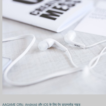
AAGAME Offic: Android और iOS के लिए ऐप डाउनलोड गाइड