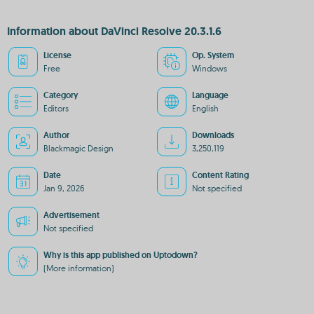
Information about DaVinci Resolve 20.3.1.6
License
Op. System
Free
Windows
Category
Language
Editors
English
Author
Downloads
Blackmagic Design
3,250,119
Date
Content Rating
Jan 9, 2026
Not specified
Advertisement
Not specified
Why is this app published on Uptodown?
(More information)