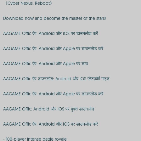
《Cyber Nexus: Reboot》
Download now and become the master of the stars!
AAGAME Offic ऐप: Android और iOS पर डाउनलोड करें
AAGAME Offic ऐप: Android और Apple पर डाउनलोड करें
AAGAME Offic ऐप: Android और Apple पर डाउ
AAGAME Offic ऐप डाउनलोड: Android और iOS प्लेटफ़ॉर्म गाइड
AAGAME Offic ऐप: Android और Apple पर डाउनलोड करें
AAGAME Offic: Android और iOS पर मुफ्त डाउनलोड
AAGAME Offic ऐप: Android और iOS पर डाउनलोड करें
- 100-player intense battle royale