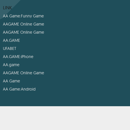
LINK
AA Game:Funny Game
AAGAME Online Game
AAGAME Online Game
AA.GAME
UFABET
AA.GAME:iPhone
AA.game
AAGAME Online Game
AA Game
AA Game:Android