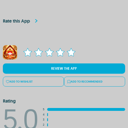
Rate this App
REVIEW THE APP
ADD TO WISHLIST
ADD TO RECOMMENDED
Rating
5.0
5
4
3
2