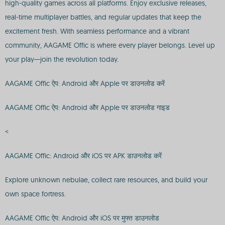
high-quality games across all platforms. Enjoy exclusive releases,
real-time multiplayer battles, and regular updates that keep the
excitement fresh. With seamless performance and a vibrant
community, AAGAME Offic is where every player belongs. Level up
your play—join the revolution today.
AAGAME Offic ऐप: Android और Apple पर डाउनलोड करें
AAGAME Offic ऐप: Android और Apple पर डाउनलोड गाइड
<
AAGAME Offic: Android और iOS पर APK डाउनलोड करें
Explore unknown nebulae, collect rare resources, and build your
own space fortress.
AAGAME Offic ऐप: Android और iOS पर मुफ्त डाउनलोड