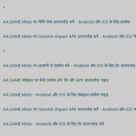
<
AA.GAME:Mobi पर गेमिंग ऐप्स डाउनलोड करें - Android और iOS के लिए एक्सेस
AA.GAME:Mobi पर Genshin Impact APK डाउनलोड करें - Android और iOS गेमिं
<
AA.GAME:Mobi पर आसानी से एक्सेस करें - Android और iOS के लिए ऐप डाउनलोड क
AA.GAME मोबाइल पर कैसे एक्सेस करें: ऐप और APK डाउनलोड गाइड
AA.GAME:Mobi - Android और iOS के लिए मोबाइल एक्सेस गाइड
AA.GAME:Mobi पर Genshin Impact APK डाउनलोड करें - Android और iOS ग
AA.GAME:Mobi - Android और iOS के लिए ऐप डाउनलोड करें