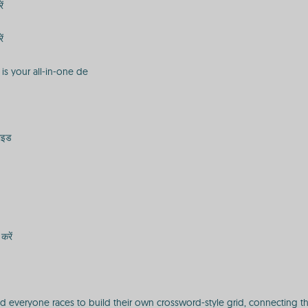
ं
ं
s your all-in-one de
ाइड
रें
 and everyone races to build their own crossword-style grid, connecting t