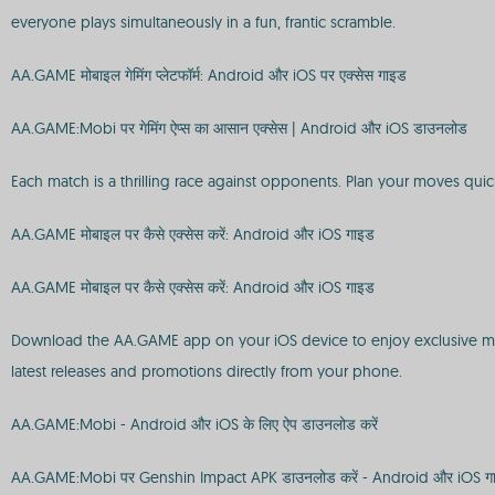
everyone plays simultaneously in a fun, frantic scramble.
AA.GAME मोबाइल गेमिंग प्लेटफॉर्म: Android और iOS पर एक्सेस गाइड
AA.GAME:Mobi पर गेमिंग ऐप्स का आसान एक्सेस | Android और iOS डाउनलोड
Each match is a thrilling race against opponents. Plan your moves quickl
AA.GAME मोबाइल पर कैसे एक्सेस करें: Android और iOS गाइड
AA.GAME मोबाइल पर कैसे एक्सेस करें: Android और iOS गाइड
Download the AA.GAME app on your iOS device to enjoy exclusive mobi
latest releases and promotions directly from your phone.
AA.GAME:Mobi - Android और iOS के लिए ऐप डाउनलोड करें
AA.GAME:Mobi पर Genshin Impact APK डाउनलोड करें - Android और iOS ग