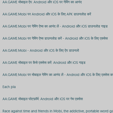
AA.GAME मोबाइल ऐप: Android और iOS पर गेमिंग का आनंद
AA.GAME:Mobi पर Android और iOS के लिए APK डाउनलोड करें
AA.GAME:Mobi पर गेमिंग ऐप्स का आनंद लें - Android और iOS डाउनलोड गाइड
AA.GAME:Mobi पर गेमिंग ऐप्स डाउनलोड करें - Android और iOS के लिए एक्सेस
AA.GAME:Mobi - Android और iOS के लिए ऐप डाउनलो
AA.GAME मोबाइल पर कैसे एक्सेस करें: Android और iOS गाइड
AA.GAME:Mobi पर मोबाइल गेमिंग का आनंद लें - Android और iOS के लिए एक्सेस करे
Each pla
AA.GAME मोबाइल प्लेटफ़ॉर्म: Android और iOS पर गेम एक्सेस
Race against time and friends in Mobi, the addictive, portable word g