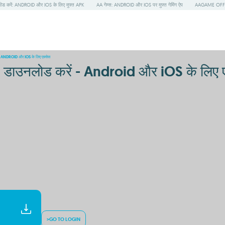
 करें: ANDROID और IOS के लिए मुफ्त APK
AA गेम्स: ANDROID और IOS पर मुफ्त गेमिंग ऐप
AAGAME OFFIC
- ANDROID और IOS के लिए एक्सेस
 डाउनलोड करें - Android और iOS के लिए ए
>GO TO LOGIN