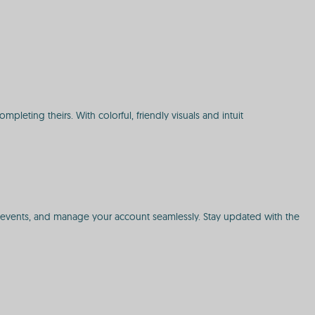
pleting theirs. With colorful, friendly visuals and intuit
 events, and manage your account seamlessly. Stay updated with the