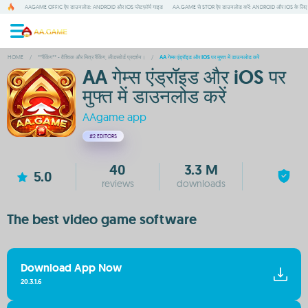
AAGAME OFFIC ऐप डाउनलोड: ANDROID और IOS प्लेटफ़ॉर्म गाइड
AA.GAME से STOR ऐप डाउनलोड करें: ANDROID और IOS के लिए 
HOME
/
**रैंकिंग** - वैश्विक और मित्र रैंकिंग, लीडरबोर्ड प्रदर्शन।
/
AA गेम्स एंड्रॉइड और IOS पर मुफ्त में डाउनलोड करें
AA गेम्स एंड्रॉइड और iOS पर
मुफ्त में डाउनलोड करें
AAgame app
#2
EDITORS
40
3.3 M
5.0
reviews
downloads
The best video game software
Download App Now
20.3.1.6