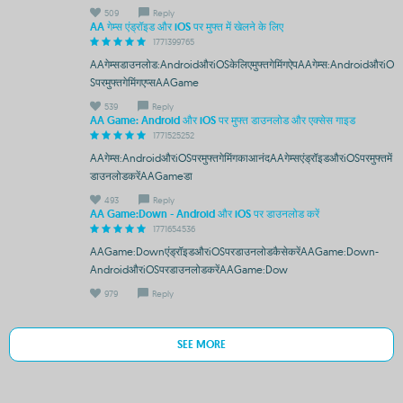
509
Reply
AA गेम्स एंड्रॉइड और iOS पर मुफ्त में खेलने के लिए
1771399765
AAगेम्सडाउनलोड:AndroidऔरiOSकेलिएमुफ्तगेमिंगऐपAAगेम्स:AndroidऔरiO
Sपरमुफ्तगेमिंगएप्सAAGame
539
Reply
AA Game: Android और iOS पर मुफ्त डाउनलोड और एक्सेस गाइड
1771525252
AAगेम्स:AndroidऔरiOSपरमुफ्तगेमिंगकाआनंदAAगेम्सएंड्रॉइडऔरiOSपरमुफ्तमें
डाउनलोडकरेंAAGameडा
493
Reply
AA Game:Down - Android और iOS पर डाउनलोड करें
1771654536
AAGame:Downएंड्रॉइडऔरiOSपरडाउनलोडकैसेकरेंAAGame:Down-
AndroidऔरiOSपरडाउनलोडकरेंAAGame:Dow
979
Reply
SEE MORE