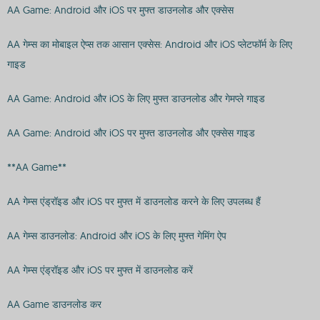
AA Game: Android और iOS पर मुफ्त डाउनलोड और एक्सेस
AA गेम्स का मोबाइल ऐप्स तक आसान एक्सेस: Android और iOS प्लेटफॉर्म के लिए
गाइड
AA Game: Android और iOS के लिए मुफ्त डाउनलोड और गेमप्ले गाइड
AA Game: Android और iOS पर मुफ्त डाउनलोड और एक्सेस गाइड
**AA Game**
AA गेम्स एंड्रॉइड और iOS पर मुफ्त में डाउनलोड करने के लिए उपलब्ध हैं
AA गेम्स डाउनलोड: Android और iOS के लिए मुफ्त गेमिंग ऐप
AA गेम्स एंड्रॉइड और iOS पर मुफ्त में डाउनलोड करें
AA Game डाउनलोड कर