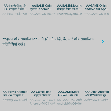
AA गेम्स एंड्रॉइड और
AAGAME Onlin
AA.GAME:Mobi पर
AAGAME Onlin:
iOS पर मुफ्त में खेलने
एक्सेस: Android और
मोबाइल गेमिंग का आनंद
Android aur Apple
के लिए डाउनलोड करें
Apple के लिए APP
लें - Android और
ke liye App aur
AAगेम्सकामज़ालें:AndroidऔरiOSपरबेस्टगेमिंगऐप्सAAGameकैसेडाउनलोडकरें:AndroidऔरiOSगाइ
AAGAMEOnline:AndroidऔरAppleपरएक्सेसकरेंAAGAMEOnlinऐप:
Thefirstplayertousealltheirtilesshouts“
**AAGAMEOnlin:You
और APK
iOS के लिए एक्सेस
APK
**दोस्त और सामाजिक** - मित्रों को जोड़ें, चैट करें और सामाजिक
गतिविधियाँ देखें।
AA गेम्स ऐप: Android
AA Game:Funn -
AA.GAME:Mobi -
AA Game Android
और iOS पर मुफ्त गेमिंग
मज़ेदार गेमिंग का
Android और iOS के
और iOS के लिए मुफ्त
का आनंद
मोबाइल प्लेटफ़ॉर्म
लिए मोबाइल गेमिंग
डाउनलोड
AAगेम्सऐप:AndroidऔरiOSपरमुफ्तगेमिंगकाआनंदAAगेम्स:AndroidऔरiOSकेलिएमुफ्तगेमिंगऐप्सAAगेम्स
AAGameFunn:AndroidऔरiOSपरमज़ेदारगेमिंगअनुभवAAGame:Funn-
AA.GAME:Mobiपरगेमिंगऐप्सडाउनलोडकरें-
AAगेम्स:AndroidऔरiOSपर
प्लेटफ़ॉर्म
AndroidऔरiOSपरमज़ेदारगेमिंगअनुभवA
AndroidऔरiOSकेलिएएक्सेसAA.GAME:Mobiपरमुफ्