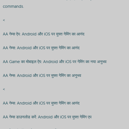
commands.
<
AA गेम्स ऐप: Android और iOS पर मुफ्त गेमिंग का आनंद
AA गेम्स: Android और iOS पर मुफ्त गेमिंग का आनंद
AA Game का मोबाइल ऐप: Android और iOS पर गेमिंग का नया अनुभव
AA गेम्स: Android और iOS पर मुफ्त गेमिंग का अनुभव
<
AA गेम्स: Android और iOS पर मुफ्त गेमिंग का आनंद
AA गेम्स डाउनलोड करें: Android और iOS पर मुफ्त गेमिंग एप