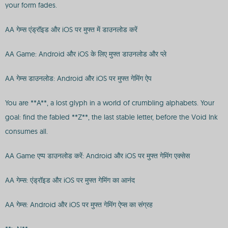
your form fades.
AA गेम्स एंड्रॉइड और iOS पर मुफ्त में डाउनलोड करें
AA Game: Android और iOS के लिए मुफ्त डाउनलोड और प्ले
AA गेम्स डाउनलोड: Android और iOS पर मुफ्त गेमिंग ऐप
You are **A**, a lost glyph in a world of crumbling alphabets. Your
goal: find the fabled **Z**, the last stable letter, before the Void Ink
consumes all.
AA Game एप्प डाउनलोड करें: Android और iOS पर मुफ्त गेमिंग एक्सेस
AA गेम्स: एंड्रॉइड और iOS पर मुफ्त गेमिंग का आनंद
AA गेम्स: Android और iOS पर मुफ्त गेमिंग ऐप्स का संग्रह