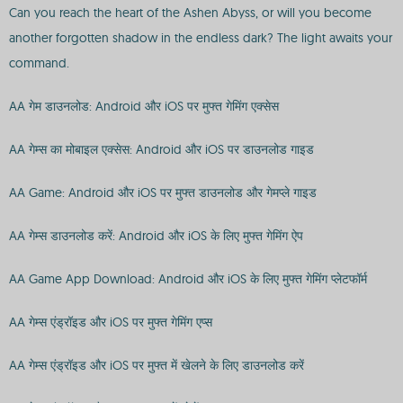
Can you reach the heart of the Ashen Abyss, or will you become
another forgotten shadow in the endless dark? The light awaits your
command.
AA गेम डाउनलोड: Android और iOS पर मुफ्त गेमिंग एक्सेस
AA गेम्स का मोबाइल एक्सेस: Android और iOS पर डाउनलोड गाइड
AA Game: Android और iOS पर मुफ्त डाउनलोड और गेमप्ले गाइड
AA गेम्स डाउनलोड करें: Android और iOS के लिए मुफ्त गेमिंग ऐप
AA Game App Download: Android और iOS के लिए मुफ्त गेमिंग प्लेटफॉर्म
AA गेम्स एंड्रॉइड और iOS पर मुफ्त गेमिंग एप्स
AA गेम्स एंड्रॉइड और iOS पर मुफ्त में खेलने के लिए डाउनलोड करें