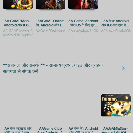
AA.GAME:Mobi -
AAGAME Online
AA Game: Android
AA गेम्स: Android
Android और iOS के
ऐप: Android और iOS
और iOS के लिए मुफ्त
और iOS पर मुफ्त गेमिंग
लिए ऐप डाउनलोड करें
पर डाउनलोड करें
डाउनलोड और गेमप्ले
एप्स
AA.GAME:Mobiपरगेमिंगएप्सऔरAPKडाउनलोडकरें-
AAGAMEOnlinऐप:AndroidऔरAppleपरएक्सेसकरेंAAGAMEOnlinऐपडाउ
AAगेम्सएंड्रॉइडऔरiOSपरमुफ्तमेंडाउनलोडकरनेकेलि
AAगेम्सएंड्रॉइडऔरiOS
गाइड
AndroidऔरAppleप्लेटफ़ॉर्मकेलिएAA.GAME:Mobiपरमोब
**सहायता और समर्थन** - सामान्य प्रश्न, गाइड और ग्राहक
सहायता से संपर्क करें।
AA गेम्स एंड्रॉइड और
AAGame Club
AA गेम्स ऐप: Android
AA.GAME:Stor -
iOS पर मुफ्त में खेलने
App: Android और
और iOS पर मुफ्त गेमिंग
Android और iOS के