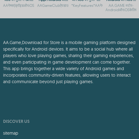
के लिए डाउनलोड करें
iOS पर डाउनलोड करें
का आनंद
लिए मुफ्त गेम डाउनलोड
AAगेम्सएंड्रॉइडऔरiOSपरमुफ्तगेमिंगऐपAAGameएप्पडाउनलोड:AndroidऔरiOSपरमुफ्तगेमिंगYourm
AAGameClubऐपडाउनलोड:AndroidऔरiOSप्लेटफ़ॉर्मएक्सेसगाइडAAGa
*KeyFeatures*AAगेम्सएंड्रॉइडऔरiOSपरमुफ्तम
AA.GAME:स्टोर-
AndroidऔरiOSकेलिएऐप
AA.Game,Download for Store is a mobile gaming platform designed
specifically for Android devices. It aims to be a social hub where all
players who love playing games, sharing their gaming experiences,
and even participating in game development can come together.
This app brings together a wide variety of Android games and
incorporates community-driven features, allowing users to interact
and communicate beyond just playing games.
DISCOVER US