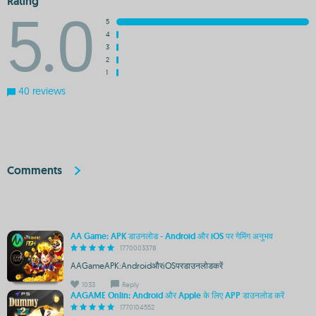
Rating
5.0
5
4
3
2
1
40 reviews
Comments
AA Game: APK डाउनलोड - Android और iOS पर गेमिंग अनुभव
1770003378
AAGameAPK:AndroidऔरiOSपरडाउनलोडकरें
1033
Reply
AAGAME Onlin: Android और Apple के लिए APP डाउनलोड करें
1770104552