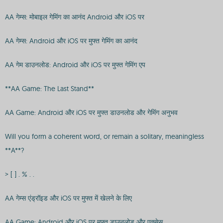
AA गेम्स: मोबाइल गेमिंग का आनंद Android और iOS पर
AA गेम्स: Android और iOS पर मुफ्त गेमिंग का आनंद
AA गेम डाउनलोड: Android और iOS पर मुफ्त गेमिंग एप
**AA Game: The Last Stand**
AA Game: Android और iOS पर मुफ्त डाउनलोड और गेमिंग अनुभव
Will you form a coherent word, or remain a solitary, meaningless
**A**?
> [ ] . % . .
AA गेम्स एंड्रॉइड और iOS पर मुफ्त में खेलने के लिए
AA Game: Android और iOS पर मुफ्त डाउनलोड और एक्सेस