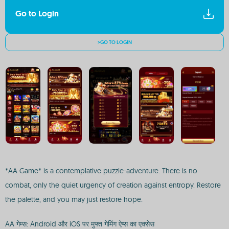
Go to Login
>GO TO LOGIN
*AA Game* is a contemplative puzzle-adventure. There is no
combat, only the quiet urgency of creation against entropy. Restore
the palette, and you may just restore hope.
AA गेम्स: Android और iOS पर मुफ्त गेमिंग ऐप्स का एक्सेस