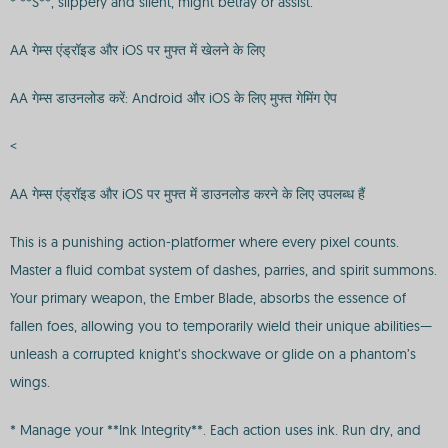
* **S**, slippery and silent, might betray or assist.
AA गेम्स एंड्रॉइड और iOS पर मुफ्त में खेलने के लिए
AA गेम्स डाउनलोड करें: Android और iOS के लिए मुफ्त गेमिंग ऐप
<
AA गेम्स एंड्रॉइड और iOS पर मुफ्त में डाउनलोड करने के लिए उपलब्ध हैं
This is a punishing action-platformer where every pixel counts.
Master a fluid combat system of dashes, parries, and spirit summons.
Your primary weapon, the Ember Blade, absorbs the essence of
fallen foes, allowing you to temporarily wield their unique abilities—
unleash a corrupted knight’s shockwave or glide on a phantom’s
wings.
* Manage your **Ink Integrity**. Each action uses ink. Run dry, and