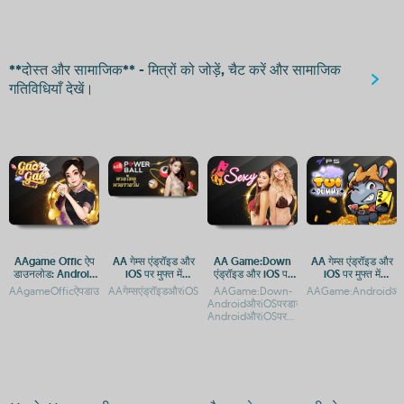
**दोस्त और सामाजिक** - मित्रों को जोड़ें, चैट करें और सामाजिक
गतिविधियाँ देखें।
AAgame Offic ऐप
AA गेम्स एंड्रॉइड और
AA Game:Down
AA गेम्स एंड्रॉइड और
डाउनलोड: Android
iOS पर मुफ्त में
एंड्रॉइड और iOS पर
iOS पर मुफ्त में
और iOS प्लेटफ़ॉर्म पर
डाउनलोड करने के लिए
डाउनलोड कैसे करें
डाउनलोड करने के लिए
AAgameOfficऐपडाउनलोड:AndroidऔरiOSप्लेटफ़ॉर्मपरएक्सेसगाइडAAgameOfficऐपडाउनलोड:
AAगेम्सएंड्रॉइडऔरiOSपरमुफ्तमेंखेलनेकेलिएडाउनलोडकरेंAAगेम्सडाउनलोड
AAGame:Down-
AAGame:AndroidऔरiOS
गेमिंग एक्सेस
उपलब्ध हैं
AndroidऔरiOSपरडाउनलोडकरेंAAGame:Do
AndroidऔरiOSपरडाउनलोडकरेंAAGame:Do
An