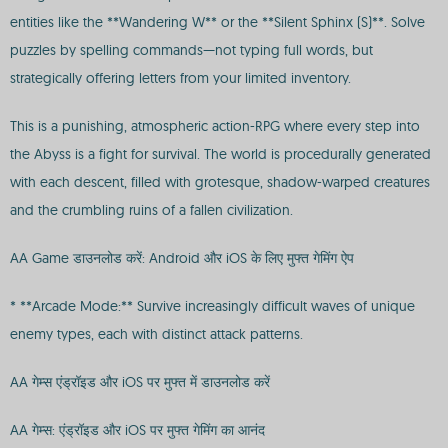
entities like the **Wandering W** or the **Silent Sphinx (S)**. Solve
puzzles by spelling commands—not typing full words, but
strategically offering letters from your limited inventory.
This is a punishing, atmospheric action-RPG where every step into
the Abyss is a fight for survival. The world is procedurally generated
with each descent, filled with grotesque, shadow-warped creatures
and the crumbling ruins of a fallen civilization.
AA Game डाउनलोड करें: Android और iOS के लिए मुफ्त गेमिंग ऐप
* **Arcade Mode:** Survive increasingly difficult waves of unique
enemy types, each with distinct attack patterns.
AA गेम्स एंड्रॉइड और iOS पर मुफ्त में डाउनलोड करें
AA गेम्स: एंड्रॉइड और iOS पर मुफ्त गेमिंग का आनंद