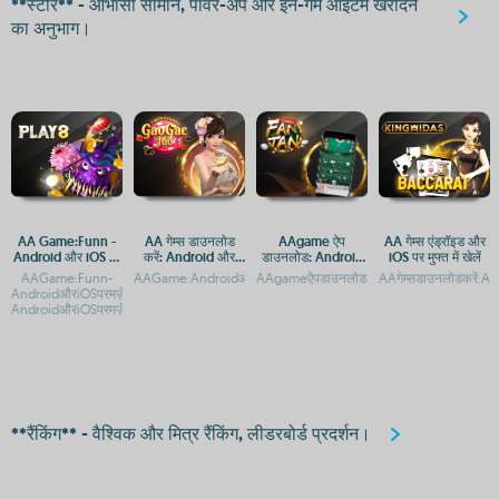
**स्टोर** - आभासी सामान, पावर-अप और इन-गेम आइटम खरीदने
का अनुभाग।
AA Game:Funn -
AA गेम्स डाउनलोड
AAgame ऐप
AA गेम्स एंड्रॉइड और
Android और iOS पर
करें: Android और
डाउनलोड: Android
iOS पर मुफ्त में खेलें
मज़ेदार गेमिंग अनुभव
iOS के लिए मुफ्त गेमिंग
और iOS प्लेटफ़ॉर्म पर
AAGame:Funn-
AAGame:AndroidऔरiOSकेलिएमुफ्तडाउनलोडऔरप्लेAAGameडाउनलोडकरे
AAgameऐपडाउनलोड:AndroidऔरiOSप्लेटफ़ॉर्म
AAगेम्सडाउनलोडकरें:
ऐप
गेमिंग एक्सेस
AndroidऔरiOSपरमज़ेदारगेमिंगअनुभवAAGame:Funn-
AndroidऔरiOSपरमज़ेदारगेमिंगअनुभव
**रैंकिंग** - वैश्विक और मित्र रैंकिंग, लीडरबोर्ड प्रदर्शन।