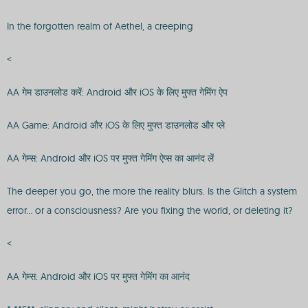
In the forgotten realm of Aethel, a creeping
<
AA गेम डाउनलोड करें: Android और iOS के लिए मुफ्त गेमिंग ऐप
AA Game: Android और iOS के लिए मुफ्त डाउनलोड और प्ले
AA गेम्स: Android और iOS पर मुफ्त गेमिंग ऐप्स का आनंद लें
The deeper you go, the more the reality blurs. Is the Glitch a system
error... or a consciousness? Are you fixing the world, or deleting it?
<
AA गेम्स: Android और iOS पर मुफ्त गेमिंग का आनंद