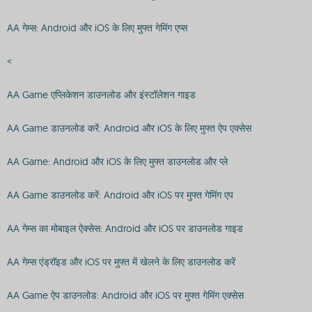
AA गेम्स: Android और iOS के लिए मुफ्त गेमिंग एप्स
<
AA Game एप्लिकेशन डाउनलोड और इंस्टॉलेशन गाइड
AA Game डाउनलोड करें: Android और iOS के लिए मुफ्त ऐप एक्सेस
AA Game: Android और iOS के लिए मुफ्त डाउनलोड और प्ले
AA Game डाउनलोड करें: Android और iOS पर मुफ्त गेमिंग एप
AA गेम्स का मोबाइल ऐक्सेस: Android और iOS पर डाउनलोड गाइड
AA गेम्स एंड्रॉइड और iOS पर मुफ्त में खेलने के लिए डाउनलोड करें
AA Game ऐप डाउनलोड: Android और iOS पर मुफ्त गेमिंग एक्सेस