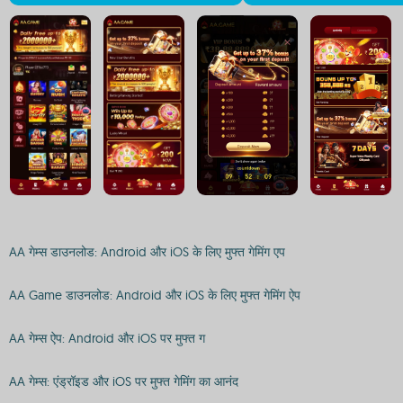
AA गेम्स डाउनलोड: Android और iOS के लिए मुफ्त गेमिंग एप
AA Game डाउनलोड: Android और iOS के लिए मुफ्त गेमिंग ऐप
AA गेम्स ऐप: Android और iOS पर मुफ्त ग
AA गेम्स: एंड्रॉइड और iOS पर मुफ्त गेमिंग का आनंद