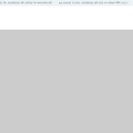
 ऐप: ANDROID और APPLE पर डाउनलोड करें
AA GAME FUNN: ANDROID और IOS पर मज़ेदार गेमिंग अनुभव