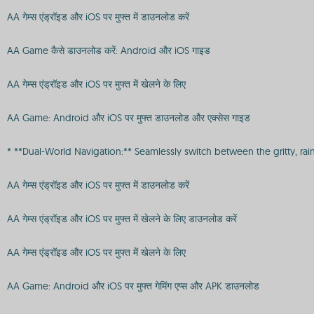
AA गेम्स एंड्रॉइड और iOS पर मुफ्त में डाउनलोड करें
AA Game कैसे डाउनलोड करें: Android और iOS गाइड
AA गेम्स एंड्रॉइड और iOS पर मुफ्त में खेलने के लिए
AA Game: Android और iOS पर मुफ्त डाउनलोड और एक्सेस गाइड
* **Dual-World Navigation:** Seamlessly switch between the gritty, ra
AA गेम्स एंड्रॉइड और iOS पर मुफ्त में डाउनलोड करें
AA गेम्स एंड्रॉइड और iOS पर मुफ्त में खेलने के लिए डाउनलोड करें
AA गेम्स एंड्रॉइड और iOS पर मुफ्त में खेलने के लिए
AA Game: Android और iOS पर मुफ्त गेमिंग एप्स और APK डाउनलोड