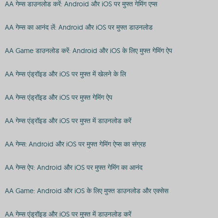
AA गेम्स डाउनलोड करें: Android और iOS पर मुफ्त गेमिंग एप्स
AA गेम्स का आनंद लें: Android और iOS पर मुफ्त डाउनलोड
AA Game डाउनलोड करें: Android और iOS के लिए मुफ्त गेमिंग ऐप
AA गेम्स एंड्रॉइड और iOS पर मुफ्त में खेलने के लि
AA गेम्स एंड्रॉइड और iOS पर मुफ्त गेमिंग ऐप
AA गेम्स एंड्रॉइड और iOS पर मुफ्त में डाउनलोड करें
AA गेम्स: Android और iOS पर मुफ्त गेमिंग ऐप्स का संग्रह
AA गेम्स ऐप: Android और iOS पर मुफ्त गेमिंग का आनंद
AA Game: Android और iOS के लिए मुफ्त डाउनलोड और एक्सेस
AA गेम्स एंड्रॉइड और iOS पर मुफ्त में डाउनलोड करें