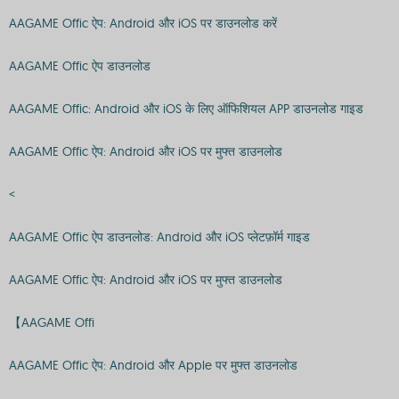
AAGAME Offic ऐप: Android और iOS पर डाउनलोड करें
AAGAME Offic ऐप डाउनलोड
AAGAME Offic: Android और iOS के लिए ऑफिशियल APP डाउनलोड गाइड
AAGAME Offic ऐप: Android और iOS पर मुफ्त डाउनलोड
<
AAGAME Offic ऐप डाउनलोड: Android और iOS प्लेटफ़ॉर्म गाइड
AAGAME Offic ऐप: Android और iOS पर मुफ्त डाउनलोड
【AAGAME Offi
AAGAME Offic ऐप: Android और Apple पर मुफ्त डाउनलोड