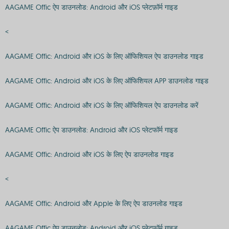
AAGAME Offic ऐप डाउनलोड: Android और iOS प्लेटफ़ॉर्म गाइड
<
AAGAME Offic: Android और iOS के लिए ऑफिशियल ऐप डाउनलोड गाइड
AAGAME Offic: Android और iOS के लिए ऑफिशियल APP डाउनलोड गाइड
AAGAME Offic: Android और iOS के लिए ऑफिशियल ऐप डाउनलोड करें
AAGAME Offic ऐप डाउनलोड: Android और iOS प्लेटफॉर्म गाइड
AAGAME Offic: Android और iOS के लिए ऐप डाउनलोड गाइड
<
AAGAME Offic: Android और Apple के लिए ऐप डाउनलोड गाइड
AAGAME Offic ऐप डाउनलोड: Android और iOS प्लेटफ़ॉर्म गाइड