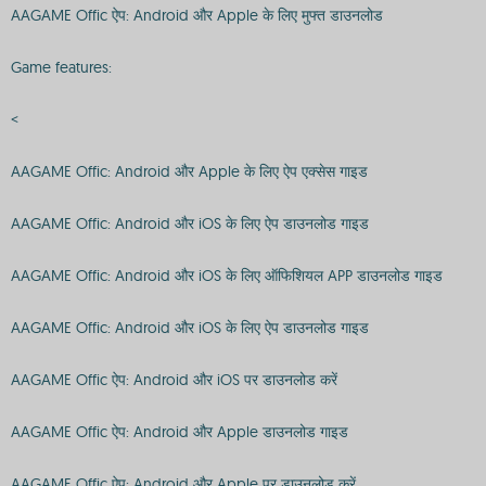
AAGAME Offic ऐप: Android और Apple के लिए मुफ्त डाउनलोड
Game features:
<
AAGAME Offic: Android और Apple के लिए ऐप एक्सेस गाइड
AAGAME Offic: Android और iOS के लिए ऐप डाउनलोड गाइड
AAGAME Offic: Android और iOS के लिए ऑफिशियल APP डाउनलोड गाइड
AAGAME Offic: Android और iOS के लिए ऐप डाउनलोड गाइड
AAGAME Offic ऐप: Android और iOS पर डाउनलोड करें
AAGAME Offic ऐप: Android और Apple डाउनलोड गाइड
AAGAME Offic ऐप: Android और Apple पर डाउनलोड करें