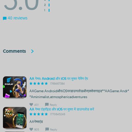
2
1
40 reviews
Comments
AA गेम्स: Android और iOS पर मुफ्त गेमिंग ऐप
1769467384
AAGame:AndroidऔरiOSपरडाउनलोडऔरएक्सेसगाइड**AAGame:Andr*
*Aminimalist,atmosphericadventures
401
Reply
AA गेम्स एंड्रॉइड और iOS पर मुफ्त में डाउनलोड करें
1770645246
AAगेम्सएंड
905
Reply