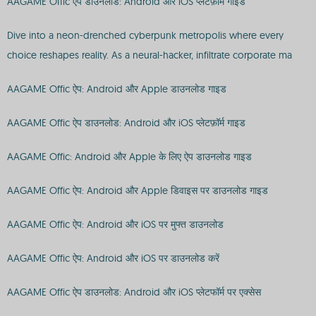
AAGAME Offic ऐप डाउनलोड: Android और iOS प्लेटफ़ॉर्म गाइड
Dive into a neon-drenched cyberpunk metropolis where every
choice reshapes reality. As a neural-hacker, infiltrate corporate ma
AAGAME Offic ऐप: Android और Apple डाउनलोड गाइड
AAGAME Offic ऐप डाउनलोड: Android और iOS प्लेटफ़ॉर्म गाइड
AAGAME Offic: Android और Apple के लिए ऐप डाउनलोड गाइड
AAGAME Offic ऐप: Android और Apple डिवाइस पर डाउनलोड गाइड
AAGAME Offic ऐप: Android और iOS पर मुफ्त डाउनलोड
AAGAME Offic ऐप: Android और iOS पर डाउनलोड करें
AAGAME Offic ऐप डाउनलोड: Android और iOS प्लेटफॉर्म पर एक्सेस