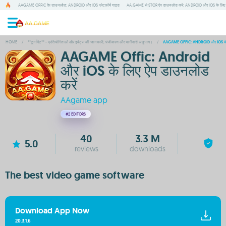
AAGAME OFFIC ऐप डाउनलोड: ANDROID और IOS प्लेटफ़ॉर्म गाइड
AA.GAME से STOR ऐप डाउनलोड करें: ANDROID और IOS के लिए 
HOME
/
**टूर्नामेंट** - प्रतियोगिताओं और इवेंट्स की जानकारी, पंजीकरण और भागीदारी अनुभाग।
/
AAGAME OFFIC: ANDROID और IOS के ल
AAGAME Offic: Android
और iOS के लिए ऐप डाउनलोड
करें
AAgame app
#2
EDITORS
40
3.3 M
5.0
reviews
downloads
The best video game software
Download App Now
20.3.1.6