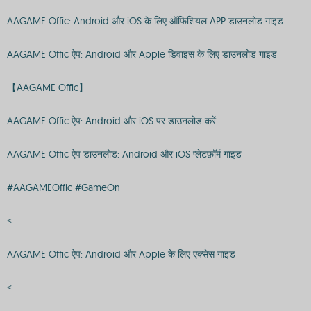
AAGAME Offic: Android और iOS के लिए ऑफिशियल APP डाउनलोड गाइड
AAGAME Offic ऐप: Android और Apple डिवाइस के लिए डाउनलोड गाइड
【AAGAME Offic】
AAGAME Offic ऐप: Android और iOS पर डाउनलोड करें
AAGAME Offic ऐप डाउनलोड: Android और iOS प्लेटफ़ॉर्म गाइड
#AAGAMEOffic #GameOn
<
AAGAME Offic ऐप: Android और Apple के लिए एक्सेस गाइड
<