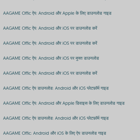
AAGAME Offic ऐप: Android और Apple के लिए डाउनलोड गाइड
AAGAME Offic ऐप: Android और iOS पर डाउनलोड करें
AAGAME Offic ऐप: Android और iOS पर डाउनलोड करें
AAGAME Offic ऐप: Android और iOS पर मुफ्त डाउनलोड
AAGAME Offic ऐप: Android और iOS पर डाउनलोड करें
AAGAME Offic ऐप डाउनलोड: Android और iOS प्लेटफ़ॉर्म गाइड
AAGAME Offic ऐप: Android और Apple डिवाइस के लिए डाउनलोड गाइड
AAGAME Offic ऐप डाउनलोड: Android और iOS प्लेटफ़ॉर्म गाइड
AAGAME Offic: Android और iOS के लिए ऐप डाउनलोड गाइड