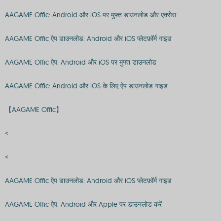
AAGAME Offic: Android और iOS पर मुफ्त डाउनलोड और एक्सेस
AAGAME Offic ऐप डाउनलोड: Android और iOS प्लेटफ़ॉर्म गाइड
AAGAME Offic ऐप: Android और iOS पर मुफ्त डाउनलोड
AAGAME Offic: Android और iOS के लिए ऐप डाउनलोड गाइड
【AAGAME Offic】
<
<
AAGAME Offic ऐप डाउनलोड: Android और iOS प्लेटफ़ॉर्म गाइड
AAGAME Offic ऐप: Android और Apple पर डाउनलोड करें