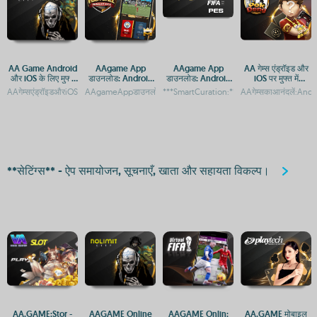
AA Game Android
AAgame App
AAgame App
AA गेम्स एंड्रॉइड और
और iOS के लिए मुफ्त
डाउनलोड: Android
डाउनलोड: Android
iOS पर मुफ्त में
डाउनलोड
और iOS के लिए गेमिंग
और iOS के लिए गेमिंग
डाउनलोड करें
AAगेम्सएंड्रॉइडऔरiOSपरमुफ्तगेमिंगऐप
AAgameAppडाउनलोड:AndroidऔरiOSकेलिएगेमिंगप्लेटफ़ॉर्मAAgame
***SmartCuration:**Personalizedgamer
AAगेम्सकाआनंदलें:And
प्लेटफॉर्म
प्लेटफ़ॉर्म
**सेटिंग्स** - ऐप समायोजन, सूचनाएँ, खाता और सहायता विकल्प।
AA.GAME:Stor -
AAGAME Online
AAGAME Onlin:
AA.GAME मोबाइल