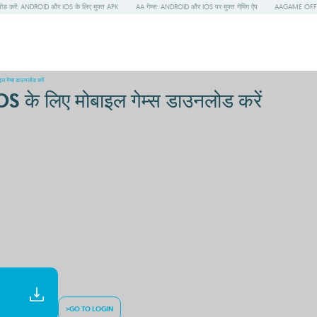
 करें: ANDROID और IOS के लिए मुफ्त APK
AA गेम्स: ANDROID और IOS पर मुफ्त गेमिंग ऐप
AAGAME OFFIC
गेम्स डाउनलोड करें
े लिए मोबाइल गेम्स डाउनलोड करें
>GO TO LOGIN