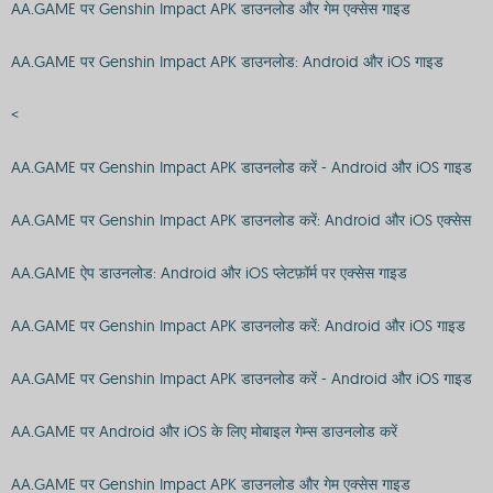
AA.GAME पर Genshin Impact APK डाउनलोड और गेम एक्सेस गाइड
AA.GAME पर Genshin Impact APK डाउनलोड: Android और iOS गाइड
<
AA.GAME पर Genshin Impact APK डाउनलोड करें - Android और iOS गाइड
AA.GAME पर Genshin Impact APK डाउनलोड करें: Android और iOS एक्सेस
AA.GAME ऐप डाउनलोड: Android और iOS प्लेटफ़ॉर्म पर एक्सेस गाइड
AA.GAME पर Genshin Impact APK डाउनलोड करें: Android और iOS गाइड
AA.GAME पर Genshin Impact APK डाउनलोड करें - Android और iOS गाइड
AA.GAME पर Android और iOS के लिए मोबाइल गेम्स डाउनलोड करें
AA.GAME पर Genshin Impact APK डाउनलोड और गेम एक्सेस गाइड