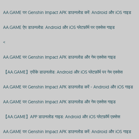
AA.GAME पर Genshin Impact APK डाउनलोड करें: Android और iOS गाइड
AA.GAME ऐप डाउनलोड: Android और iOS प्लेटफ़ॉर्म पर एक्सेस गाइड
<
AA.GAME पर Genshin Impact APK डाउनलोड और गेम एक्सेस गाइड
【AA.GAME】एपीके डाउनलोड: Android और iOS प्लेटफ़ॉर्म पर गेम एक्सेस
AA.GAME पर Genshin Impact APK डाउनलोड करें - Android और iOS गाइड
AA.GAME पर Genshin Impact APK डाउनलोड और गेम एक्सेस गाइड
【AA.GAME】APP डाउनलोड गाइड: Android और iOS प्लेटफ़ॉर्म एक्सेस
AA.GAME पर Genshin Impact APK डाउनलोड करें: Android और iOS गाइड