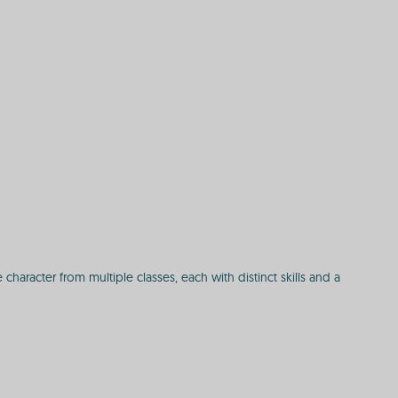
racter from multiple classes, each with distinct skills and a