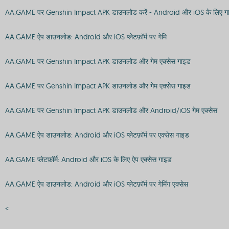
AA.GAME पर Genshin Impact APK डाउनलोड करें - Android और iOS के लिए ग
AA.GAME ऐप डाउनलोड: Android और iOS प्लेटफ़ॉर्म पर गेमि
AA.GAME पर Genshin Impact APK डाउनलोड और गेम एक्सेस गाइड
AA.GAME पर Genshin Impact APK डाउनलोड और गेम एक्सेस गाइड
AA.GAME पर Genshin Impact APK डाउनलोड और Android/iOS गेम एक्सेस
AA.GAME ऐप डाउनलोड: Android और iOS प्लेटफ़ॉर्म पर एक्सेस गाइड
AA.GAME प्लेटफ़ॉर्म: Android और iOS के लिए ऐप एक्सेस गाइड
AA.GAME ऐप डाउनलोड: Android और iOS प्लेटफ़ॉर्म पर गेमिंग एक्सेस
<