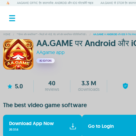
AAGAME OFFIC ऐप डाउनलोड: ANDROID और IOS प्लेटफ़ॉर्म गाइड
AA.GAME से STOR ऐप डाउनलोड
HOME
/
**दोस्त और सामाजिक** - मित्रों को जोड़ें, चैट करें और सामाजिक गतिविधियाँ देखें।
/
AA.GAME पर ANDROID और IOS के लिए मोबाइल 
AA.GAME पर Android और iOS क
AAgame app
#2
EDITORS
40
3.3 M
5.0
reviews
downloads
The best video game software
Download App Now
Go to Login
20.3.1.6