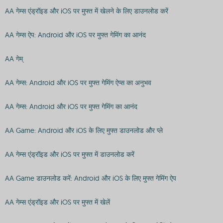
AA गेम्स एंड्रॉइड और iOS पर मुफ्त में खेलने के लिए डाउनलोड करें
AA गेम्स ऐप: Android और iOS पर मुफ्त गेमिंग का आनंद
AA गेम्
AA गेम्स: Android और iOS पर मुफ्त गेमिंग ऐप्स का अनुभव
AA गेम्स: Android और iOS पर मुफ्त गेमिंग का आनंद
AA Game: Android और iOS के लिए मुफ्त डाउनलोड और प्ले
AA गेम्स एंड्रॉइड और iOS पर मुफ्त में डाउनलोड करें
AA Game डाउनलोड करें: Android और iOS के लिए मुफ्त गेमिंग ऐप
AA गेम्स एंड्रॉइड और iOS पर मुफ्त में खेलें