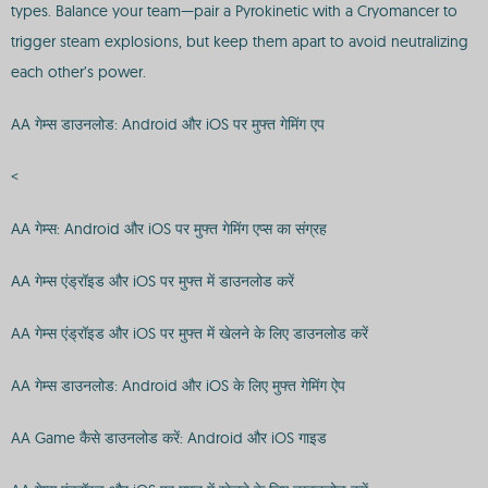
types. Balance your team—pair a Pyrokinetic with a Cryomancer to
trigger steam explosions, but keep them apart to avoid neutralizing
each other’s power.
AA गेम्स डाउनलोड: Android और iOS पर मुफ्त गेमिंग एप
<
AA गेम्स: Android और iOS पर मुफ्त गेमिंग एप्स का संग्रह
AA गेम्स एंड्रॉइड और iOS पर मुफ्त में डाउनलोड करें
AA गेम्स एंड्रॉइड और iOS पर मुफ्त में खेलने के लिए डाउनलोड करें
AA गेम्स डाउनलोड: Android और iOS के लिए मुफ्त गेमिंग ऐप
AA Game कैसे डाउनलोड करें: Android और iOS गाइड