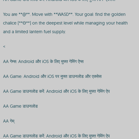
You are **@**. Move with **WASD**. Your goal: find the golden
chalice (**Θ**) on the deepest level while managing your health
and a limited lantern fuel supply.
<
AA गेम्स: Android और iOS के लिए मुफ्त गेमिंग ऐप्स
AA Game: Android और iOS पर मुफ्त डाउनलोड और एक्सेस
AA Game डाउनलोड करें: Android और iOS के लिए मुफ्त गेमिंग ऐप
AA Game डाउनलोड
AA गेम्
AA Game डाउनलोड करें: Android और iOS के लिए मुफ्त गेमिंग ऐप