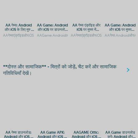
AA गेम्स: Android
AA Game: Android
AA गेम्स एंड्रॉइड और
AA Game: Android
और iOS के लिए मुफ्त
और iOS पर डाउनलोड
iOS पर मुफ्त में
और iOS पर मुफ्त
गेमिंग ऐप्स
और एक्सेस गाइड
डाउनलोड करें
डाउनलोड और एक्सेस
AAगेम्सएंड्रॉइडऔरiOSपरमुफ्तमेंडाउनलोडकरेंAAगेम्सएंड्रॉइडऔरiOSपरमुफ्तमेंखेलनेकेलिएडाउनलोड
AAGame:AndroidऔरiOSपरडाउनलोडऔरएक्सेसगाइडAAगेम्स:Androidऔर
AAगेम्सएंड्रॉइडऔरiOSपरमुफ्तमेंखेलनेकेलिएडाउन
AAगेम्स:AndroidऔरiOS
**दोस्त और सामाजिक** - मित्रों को जोड़ें, चैट करें और सामाजिक
गतिविधियाँ देखें।
AA गेम्स डाउनलोड:
AA Game APK:
AAGAME Offic:
AA Game डाउनलोड
Android और iOS के
Android और iOS पर
Android और iOS के
करें: Android और