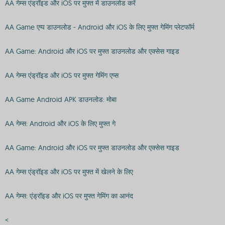
AA गेम्स एंड्रॉइड और iOS पर मुफ्त में डाउनलोड करें
AA Game एप्प डाउनलोड - Android और iOS के लिए मुफ्त गेमिंग प्लेटफॉर्म
AA Game: Android और iOS पर मुफ्त डाउनलोड और एक्सेस गाइड
AA गेम्स एंड्रॉइड और iOS पर मुफ्त गेमिंग एप्स
AA Game Android APK डाउनलोड: मोबा
AA गेम्स: Android और iOS के लिए मुफ्त गे
AA Game: Android और iOS पर मुफ्त डाउनलोड और एक्सेस गाइड
AA गेम्स एंड्रॉइड और iOS पर मुफ्त में खेलने के लिए
AA गेम्स: एंड्रॉइड और iOS पर मुफ्त गेमिंग का आनंद
<