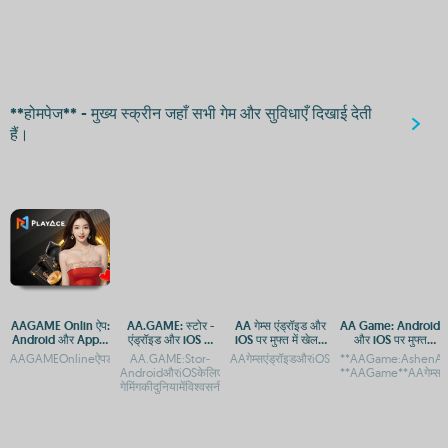
**होमपेज** - मुख्य स्क्रीन जहाँ सभी गेम और सुविधाएँ दिखाई देती
हैं।
AAGAME Onlin ऐप:
AA.GAME: स्टोर -
AA गेम्स एंड्रॉइड और
AA Game: Android
Android और Apple
एंड्रॉइड और iOS के
iOS पर मुफ्त में खेलने
और iOS पर मुफ्त
पर एक्सेस करें
लिए गेमिंग एक्सेस
के लिए डाउनलोड करें
डाउनलोड और एक्सेस
AAGAMEOnlineऐपडाउनलोड:AndroidऔरiOSप्लेटफ़ॉर्मगाइडAAGAMEOnlin:AndroidaurApp
AA.GAME:Stor-
AAगेम्सएंड्रॉइडऔरiOSपरमुफ्तमेंडाउनलोडकरें
**AAGame:AshenAby
AndroidऔरiOSकेलिएऐपडाउनलोडगाइडAA.GAME:स्टोर-
**AAGame**AAगेम्सएं
गेमिंगकीदुनियामेंविश्वसनीयप्लेट