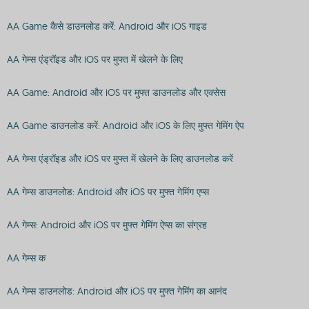
AA Game कैसे डाउनलोड करें: Android और iOS गाइड
AA गेम्स एंड्रॉइड और iOS पर मुफ्त में खेलने के लिए
AA Game: Android और iOS पर मुफ्त डाउनलोड और एक्सेस
AA Game डाउनलोड करें: Android और iOS के लिए मुफ्त गेमिंग ऐप
AA गेम्स एंड्रॉइड और iOS पर मुफ्त में खेलने के लिए डाउनलोड करें
AA गेम्स डाउनलोड: Android और iOS पर मुफ्त गेमिंग एप्स
AA गेम्स: Android और iOS पर मुफ्त गेमिंग ऐप्स का संग्रह
AA गेम्स क
AA गेम्स डाउनलोड: Android और iOS पर मुफ्त गेमिंग का आनंद