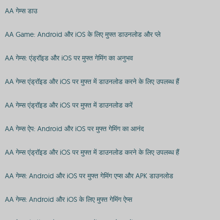
AA गेम्स डाउ
AA Game: Android और iOS के लिए मुफ्त डाउनलोड और प्ले
AA गेम्स: एंड्रॉइड और iOS पर मुफ्त गेमिंग का अनुभव
AA गेम्स एंड्रॉइड और iOS पर मुफ्त में डाउनलोड करने के लिए उपलब्ध हैं
AA गेम्स एंड्रॉइड और iOS पर मुफ्त में डाउनलोड करें
AA गेम्स ऐप: Android और iOS पर मुफ्त गेमिंग का आनंद
AA गेम्स एंड्रॉइड और iOS पर मुफ्त में डाउनलोड करने के लिए उपलब्ध हैं
AA गेम्स: Android और iOS पर मुफ्त गेमिंग एप्स और APK डाउनलोड
AA गेम्स: Android और iOS के लिए मुफ्त गेमिंग ऐप्स