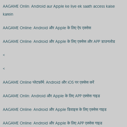
AAGAME Onlin: Android aur Apple ke liye ek saath access kaise
karein
AAGAME Online: Android और Apple के लिए ऐप एक्सेस
AAGAME Online: Android और Apple के लिए एक्सेस और APP डाउनलोड
<
<
AAGAME Online प्लेटफ़ॉर्म: Android और iOS पर एक्सेस करें
AAGAME Onlin: Android और Apple के लिए APP एक्सेस गाइड
AAGAME Online: Android और Apple डिवाइस के लिए एक्सेस गाइड
AAGAME Online: Android और Apple के लिए APP एक्सेस गाइड