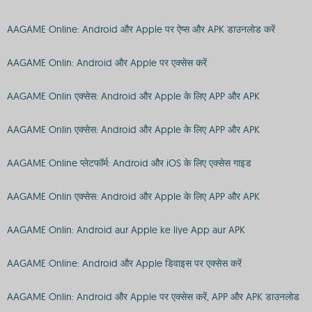
AAGAME Online: Android और Apple पर ऐप्स और APK डाउनलोड करें
AAGAME Onlin: Android और Apple पर एक्सेस करें
AAGAME Onlin एक्सेस: Android और Apple के लिए APP और APK
AAGAME Onlin एक्सेस: Android और Apple के लिए APP और APK
AAGAME Online प्लेटफॉर्म: Android और iOS के लिए एक्सेस गाइड
AAGAME Onlin एक्सेस: Android और Apple के लिए APP और APK
AAGAME Onlin: Android aur Apple ke liye App aur APK
AAGAME Online: Android और Apple डिवाइस पर एक्सेस करें
AAGAME Onlin: Android और Apple पर एक्सेस करें, APP और APK डाउनलोड