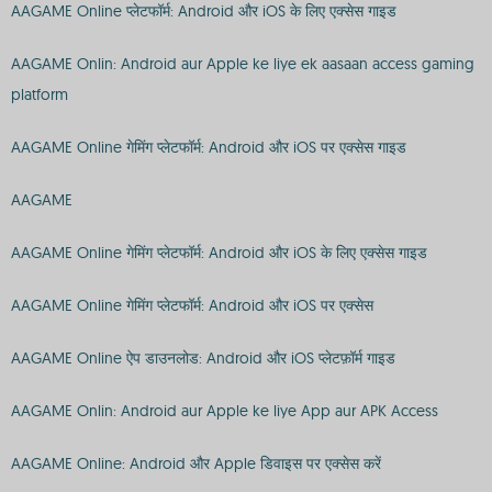
AAGAME Online प्लेटफॉर्म: Android और iOS के लिए एक्सेस गाइड
AAGAME Onlin: Android aur Apple ke liye ek aasaan access gaming
platform
AAGAME Online गेमिंग प्लेटफॉर्म: Android और iOS पर एक्सेस गाइड
AAGAME
AAGAME Online गेमिंग प्लेटफॉर्म: Android और iOS के लिए एक्सेस गाइड
AAGAME Online गेमिंग प्लेटफॉर्म: Android और iOS पर एक्सेस
AAGAME Online ऐप डाउनलोड: Android और iOS प्लेटफ़ॉर्म गाइड
AAGAME Onlin: Android aur Apple ke liye App aur APK Access
AAGAME Online: Android और Apple डिवाइस पर एक्सेस करें