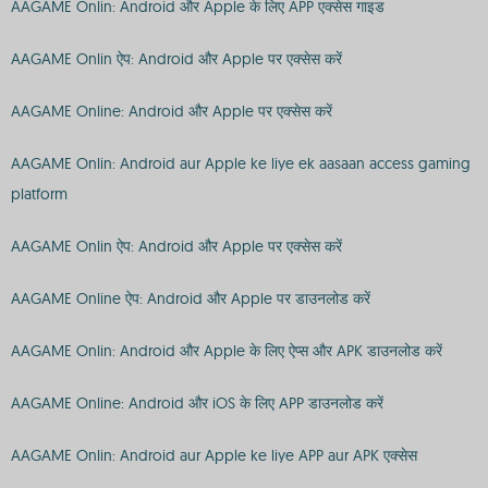
AAGAME Onlin: Android और Apple के लिए APP एक्सेस गाइड
AAGAME Onlin ऐप: Android और Apple पर एक्सेस करें
AAGAME Online: Android और Apple पर एक्सेस करें
AAGAME Onlin: Android aur Apple ke liye ek aasaan access gaming
platform
AAGAME Onlin ऐप: Android और Apple पर एक्सेस करें
AAGAME Online ऐप: Android और Apple पर डाउनलोड करें
AAGAME Onlin: Android और Apple के लिए ऐप्स और APK डाउनलोड करें
AAGAME Online: Android और iOS के लिए APP डाउनलोड करें
AAGAME Onlin: Android aur Apple ke liye APP aur APK एक्सेस