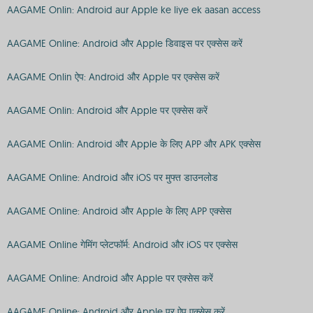
AAGAME Onlin: Android aur Apple ke liye ek aasan access
AAGAME Online: Android और Apple डिवाइस पर एक्सेस करें
AAGAME Onlin ऐप: Android और Apple पर एक्सेस करें
AAGAME Onlin: Android और Apple पर एक्सेस करें
AAGAME Onlin: Android और Apple के लिए APP और APK एक्सेस
AAGAME Online: Android और iOS पर मुफ्त डाउनलोड
AAGAME Online: Android और Apple के लिए APP एक्सेस
AAGAME Online गेमिंग प्लेटफॉर्म: Android और iOS पर एक्सेस
AAGAME Online: Android और Apple पर एक्सेस करें
AAGAME Online: Android और Apple पर ऐप एक्सेस करें