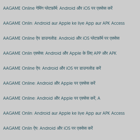
AAGAME Online गेमिंग प्लेटफ़ॉर्म: Android और iOS पर एक्सेस करें
AAGAME Onlin: Android aur Apple ke liye App aur APK Access
AAGAME Online ऐप डाउनलोड: Android और iOS प्लेटफ़ॉर्म पर एक्सेस
AAGAME Onlin एक्सेस: Android और Apple के लिए APP और APK
AAGAME Online ऐप: Android और iOS पर डाउनलोड करें
AAGAME Online: Android और Apple पर एक्सेस करें
AAGAME Online: Android और Apple पर एक्सेस करें, A
AAGAME Onlin: Android aur Apple ke liye App aur APK Access
AAGAME Onlin ऐप: Android और iOS पर एक्सेस करें