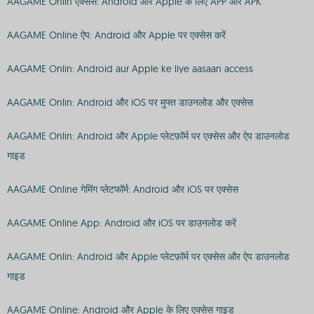
AAGAME Onlin एक्सेस: Android और Apple के लिए APP और APK
AAGAME Online ऐप: Android और Apple पर एक्सेस करें
AAGAME Onlin: Android aur Apple ke liye aasaan access
AAGAME Onlin: Android और iOS पर मुफ्त डाउनलोड और एक्सेस
AAGAME Onlin: Android और Apple प्लेटफ़ॉर्म पर एक्सेस और ऐप डाउनलोड
गाइड
AAGAME Online गेमिंग प्लेटफॉर्म: Android और iOS पर एक्सेस
AAGAME Online App: Android और iOS पर डाउनलोड करें
AAGAME Onlin: Android और Apple प्लेटफ़ॉर्म पर एक्सेस और ऐप डाउनलोड
गाइड
AAGAME Online: Android और Apple के लिए एक्सेस गाइड