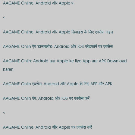
AAGAME Online: Android और Apple प
<
AAGAME Online: Android और Apple डिवाइस के लिए एक्सेस गाइड
AAGAME Onlin ऐप डाउनलोड: Android और iOS प्लेटफ़ॉर्म पर एक्सेस
AAGAME Onlin: Android aur Apple ke liye App aur APK Download
Karen
AAGAME Onlin एक्सेस: Android और Apple के लिए APP और APK
AAGAME Onlin ऐप: Android और iOS पर एक्सेस करें
<
AAGAME Online: Android और Apple पर एक्सेस करें