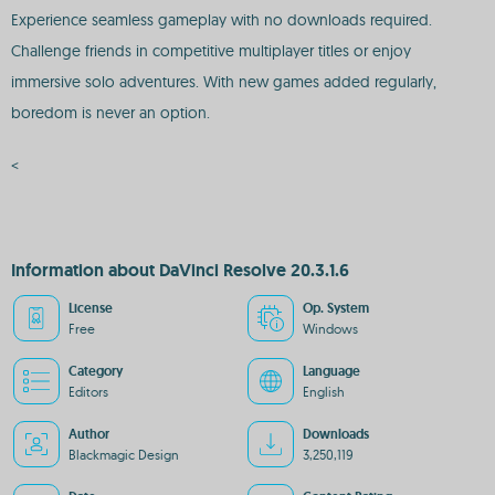
Experience seamless gameplay with no downloads required.
Challenge friends in competitive multiplayer titles or enjoy
immersive solo adventures. With new games added regularly,
boredom is never an option.
<
Information about DaVinci Resolve 20.3.1.6
License
Op. System
Free
Windows
Category
Language
Editors
English
Author
Downloads
Blackmagic Design
3,250,119