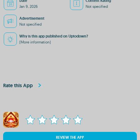
Date
Content Rating
Jan 9, 2026
Not specified
Advertisement
Not specified
Why is this app published on Uptodown?
(More information)
Rate this App
REVIEW THE APP