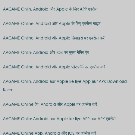
AAGAME Onlin: Android और Apple के लिए APP एक्सेस
AAGAME Online: Android और Apple के लिए एक्सेस गाइड
AAGAME Online: Android और Apple डिवाइस पर एक्सेस करें
AAGAME Onlin: Android और iOS पर मुफ्त गेमिंग ऐप
AAGAME Online: Android और Apple प्लेटफ़ॉर्म पर एक्सेस करें
AAGAME Onlin: Android aur Apple ke liye App aur APK Download
Karen
AAGAME Online ऐप: Android और Apple पर एक्सेस करें
AAGAME Onlin: Android aur Apple ke liye APP aur APK एक्सेस
AAGAME Online App: Android और iOS पर एक्सेस करें