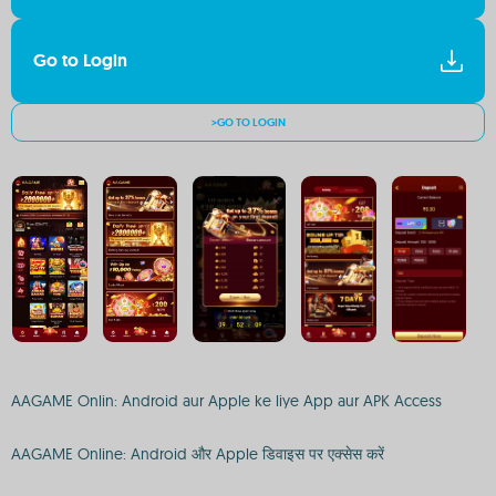
Go to Login
>GO TO LOGIN
AAGAME Onlin: Android aur Apple ke liye App aur APK Access
AAGAME Online: Android और Apple डिवाइस पर एक्सेस करें