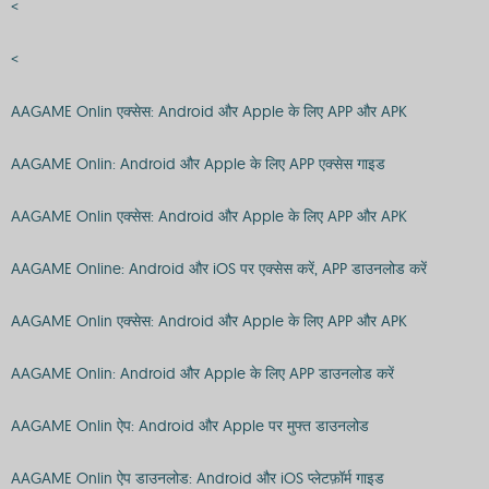
<
<
AAGAME Onlin एक्सेस: Android और Apple के लिए APP और APK
AAGAME Onlin: Android और Apple के लिए APP एक्सेस गाइड
AAGAME Onlin एक्सेस: Android और Apple के लिए APP और APK
AAGAME Online: Android और iOS पर एक्सेस करें, APP डाउनलोड करें
AAGAME Onlin एक्सेस: Android और Apple के लिए APP और APK
AAGAME Onlin: Android और Apple के लिए APP डाउनलोड करें
AAGAME Onlin ऐप: Android और Apple पर मुफ्त डाउनलोड
AAGAME Onlin ऐप डाउनलोड: Android और iOS प्लेटफ़ॉर्म गाइड