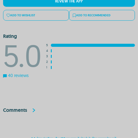
REVIEW THE APP
ADD TO WISHLIST
ADD TO RECOMMENDED
Rating
5.0
5
4
3
2
1
40 reviews
Comments