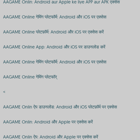
AAGAME Onlin: Android aur Apple ke liye APP aur APK एक्सेस
AAGAME Online गेमिंग प्लेटफॉर्म: Android और iOS पर एक्सेस
AAGAME Online प्लेटफ़ॉर्म: Android और iOS पर एक्सेस करें
AAGAME Online App: Android और iOS पर डाउनलोड करें
AAGAME Online गेमिंग प्लेटफॉर्म: Android और iOS पर एक्सेस
AAGAME Online गेमिंग प्लेटफॉर्
<
AAGAME Onlin ऐप डाउनलोड: Android और iOS प्लेटफ़ॉर्म पर एक्सेस
AAGAME Onlin: Android और Apple पर एक्सेस करें
AAGAME Onlin ऐप: Android और Apple पर एक्सेस करें