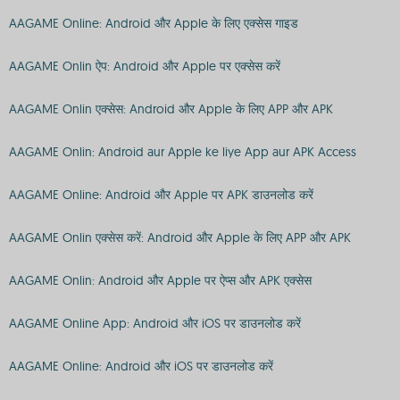
AAGAME Online: Android और Apple के लिए एक्सेस गाइड
AAGAME Onlin ऐप: Android और Apple पर एक्सेस करें
AAGAME Onlin एक्सेस: Android और Apple के लिए APP और APK
AAGAME Onlin: Android aur Apple ke liye App aur APK Access
AAGAME Online: Android और Apple पर APK डाउनलोड करें
AAGAME Onlin एक्सेस करें: Android और Apple के लिए APP और APK
AAGAME Onlin: Android और Apple पर ऐप्स और APK एक्सेस
AAGAME Online App: Android और iOS पर डाउनलोड करें
AAGAME Online: Android और iOS पर डाउनलोड करें