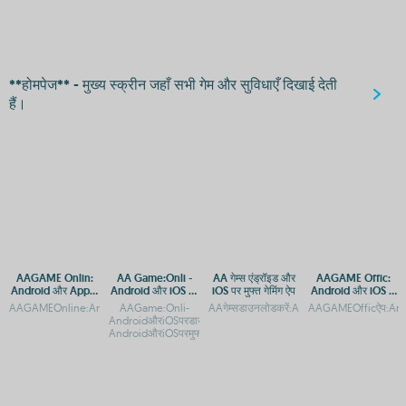
**होमपेज** - मुख्य स्क्रीन जहाँ सभी गेम और सुविधाएँ दिखाई देती
हैं।
AAGAME Onlin:
AA Game:Onli -
AA गेम्स एंड्रॉइड और
AAGAME Offic:
Android और Apple
Android और iOS पर
iOS पर मुफ्त गेमिंग ऐप
Android और iOS के
पर एक्सेस करें, APP
मुफ्त गेमिंग एप्लिकेशन
लिए ऑफिशियल ऐप
AAGAMEOnline:AndroidऔरAppleपरAPKडाउनलोडकरेंAAGAMEOnline:AndroidऔरiOSप
AAGame:Onli-
AAगेम्सडाउनलोडकरें:AndroidऔरiOSकेलिएमुफ्तगे
AAGAMEOfficऐप:Andr
और APK डाउनलोड
डाउनलोड करें
AndroidऔरiOSपरडाउनलोडकरेंAAGame:Onli-
AndroidऔरiOSपरमुफ्तगेमिंगएपAAGame:Onli-