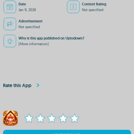
Date
Content Rating
Jan 9, 2026
Not specified
Advertisement
Not specified
Why is this app published on Uptodown?
(More information)
Rate this App