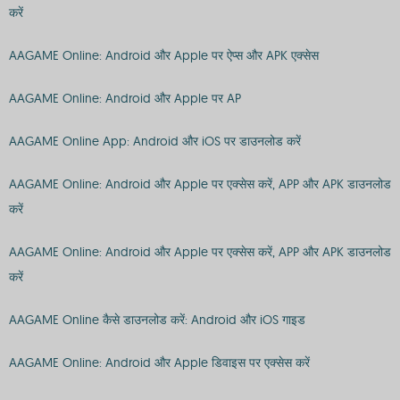
करें
AAGAME Online: Android और Apple पर ऐप्स और APK एक्सेस
AAGAME Online: Android और Apple पर AP
AAGAME Online App: Android और iOS पर डाउनलोड करें
AAGAME Online: Android और Apple पर एक्सेस करें, APP और APK डाउनलोड
करें
AAGAME Online: Android और Apple पर एक्सेस करें, APP और APK डाउनलोड
करें
AAGAME Online कैसे डाउनलोड करें: Android और iOS गाइड
AAGAME Online: Android और Apple डिवाइस पर एक्सेस करें