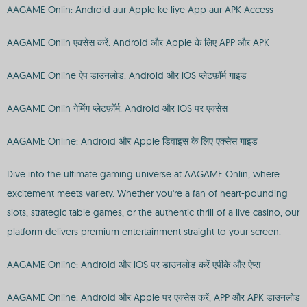
AAGAME Onlin: Android aur Apple ke liye App aur APK Access
AAGAME Onlin एक्सेस करें: Android और Apple के लिए APP और APK
AAGAME Online ऐप डाउनलोड: Android और iOS प्लेटफ़ॉर्म गाइड
AAGAME Onlin गेमिंग प्लेटफ़ॉर्म: Android और iOS पर एक्सेस
AAGAME Online: Android और Apple डिवाइस के लिए एक्सेस गाइड
Dive into the ultimate gaming universe at AAGAME Onlin, where
excitement meets variety. Whether you're a fan of heart-pounding
slots, strategic table games, or the authentic thrill of a live casino, our
platform delivers premium entertainment straight to your screen.
AAGAME Online: Android और iOS पर डाउनलोड करें एपीके और ऐप्स
AAGAME Online: Android और Apple पर एक्सेस करें, APP और APK डाउनलोड