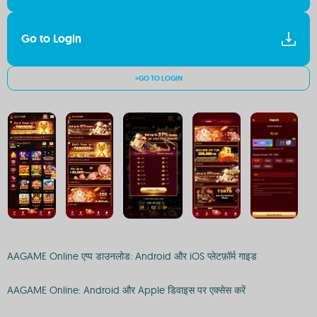
Go to Login
>GO TO LOGIN
AAGAME Online एप्प डाउनलोड: Android और iOS प्लेटफ़ॉर्म गाइड
AAGAME Online: Android और Apple डिवाइस पर एक्सेस करें