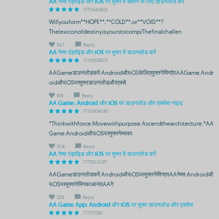
AA गेम्स एंड्रॉइड और iOS पर मुफ्त में खेलने के लिए डाउनलोड करें
1770645822
Willyouform**HOPE**,**COLD**,or**VOID**?
ThelexiconofdestinyisyourstocompiThefinalchallen
547
Reply
AA गेम्स एंड्रॉइड और iOS पर मुफ्त में डाउनलोड करें
1770653805
AAGameडाउनलोडकरें:AndroidऔरiOSकेलिएमुफ्तगेमिंगऐपAAGame:Andr
oidऔरiOSपरमुफ्तडाउनलोडऔरएक्से
919
Reply
AA Game: Android और iOS पर डाउनलोड और एक्सेस गाइड
1770908090
*Thinkwithforce.Movewithpurpose.Ascendthearchitecture.*AA
Game:AndroidऔरiOSपरमुफ्तगेम्सका
508
Reply
AA गेम्स एंड्रॉइड और iOS पर मुफ्त में डाउनलोड करें
1771504097
AAGameडाउनलोडकरें:AndroidऔरiOSपरमुफ्तगेमिंगएपAAगेम्स:Androidऔ
रiOSपरमुफ्तगेमिंगकाआनंदAAगे
329
Reply
AA Game App: Android और iOS पर मुफ्त डाउनलोड और एक्सेस
1771711581