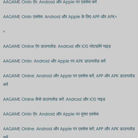
AAGAME Onlin ऐप: Android और Apple पर एक्सेस करें
AAGAME Onlin एक्सेस: Android और Apple के लिए APP और APK<
<
AAGAME Online ऐप डाउनलोड: Android और iOS प्लेटफ़ॉर्म गाइड
AAGAME Onlin: Android और Apple पर APK डाउनलोड करें
AAGAME Online: Android और Apple पर एक्सेस करें, APP और APK डाउनलोड
करें
AAGAME Online कैसे डाउनलोड करें: Android और iOS गाइड
AAGAME Onlin ऐप: Android और Apple पर मुफ्त एक्सेस
AAGAME Online: Android और Apple पर एक्सेस करें, APP और APK डाउनलोड
करें