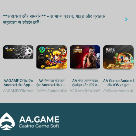
**सहायता और समर्थन** - सामान्य प्रश्न, गाइड और ग्राहक
सहायता से संपर्क करें।
AAGAME Offic ऐप:
AA गेम्स का मोबाइल
AA गेम्स डाउनलोड:
AA Game: Android
Android और Apple
ऐप: Android और iOS
एंड्रॉइड और iOS पर
और iOS पर मुफ्त
पर डाउनलोड करें
पर मुफ्त डाउनलोड
मुफ्त गेमिंग का आनंद
डाउनलोड और एक्सेस
AAGAMEOffic:AndroidऔरiOSपरमुफ्तगेमिंगएक्सेसAAGAMEOfficऐप:AndroidऔरAppleडिवाइ
AAगेम्स:AndroidऔरiOSपरमुफ्तगेमिंगएप्सAAगेम्सडाउनलोड:AndroidऔरiOSक
AAGameकैसेडाउनलोडकरें:AndroidऔरiOSगाइडAA
AAGame:AndroidऔरiOS