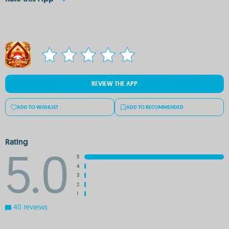
REVIEW THE APP
ADD TO WISHLIST
ADD TO RECOMMENDED
Rating
5.0
5
4
3
2
1
40 reviews