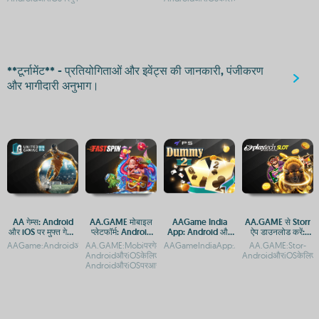
गाइड
**टूर्नामेंट** - प्रतियोगिताओं और इवेंट्स की जानकारी, पंजीकरण
और भागीदारी अनुभाग।
AA गेम्स: Android
AA.GAME मोबाइल
AAGame India
AA.GAME से Storr
और iOS पर मुफ्त गेमिंग
प्लेटफॉर्म: Android
App: Android और
ऐप डाउनलोड करें:
का आनंद
और iOS पर एक्सेस करें
iOS पर डाउनलोड करें
Android और iOS के
AAGame:AndroidऔरiOSपरमुफ्तडाउनलोडऔरएक्सेसगाइडAAगेम्सडाउनलोडकरें:AndroidऔरiOSकेल
AA.GAME:Mobiपरगेम्सडाउनलोडकरें-
AAGameIndiaApp:AndroidऔरiOSपरडाउनलोड
AA.GAME:Stor-
लिए मुफ्त एक्सेस
AndroidऔरiOSकेलिएमुफ्तAPPAA.GAME:Mobi-
AndroidऔरiOSकेलिएमु
AndroidऔरiOSपरआसानए