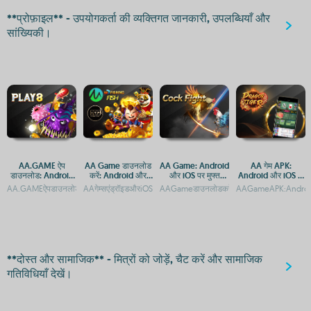
**प्रोफ़ाइल** - उपयोगकर्ता की व्यक्तिगत जानकारी, उपलब्धियाँ और
सांख्यिकी।
AA.GAME ऐप
AA Game डाउनलोड
AA Game: Android
AA गेम APK:
डाउनलोड: Android
करें: Android और
और iOS पर मुफ्त
Android और iOS के
और iOS प्लेटफ़ॉर्म पर
iOS पर मुफ्त गेमिंग एप
डाउनलोड और एक्सेस
लिए मुफ्त डाउनलोड
AA.GAMEऐपडाउनलोड:AndroidऔरiOSप्लेटफ़ॉर्मपरगेमिंगएक्सेसAA.GAMEपरGenshinImpact
AAगेम्सएंड्रॉइडऔरiOSपरमुफ्तमेंडाउनलोडकरनेकेलिएAAGameडाउनलोडकरें
AAGameडाउनलोडकरें:AndroidऔरiOSकेलिएमुफ
AAGameAPK:Android
गेमिंग एक्सेस
गाइड
**दोस्त और सामाजिक** - मित्रों को जोड़ें, चैट करें और सामाजिक
गतिविधियाँ देखें।