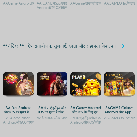
iOS पर मुफ्त गेमिंग
लिए मुफ्त गेम एक्सेस
पर डाउनलोड करें
लिए ऑफिशियल APP
AAGame:AndroidऔरiOSकेलिएमुफ्तडाउनलोडऔरगेमप्लेगाइडAAगेम्स:AndroidऔरiOSपरमुफ्तगेमिं
AA.GAMEसेStorऐपडाउनलोडकरें:AndroidऔरiOSकेलिएपूरीगाइडAA.GA
AAGameडाउनलोडकरें:AndroidऔरiOSकेलिएमुफ्त
AAGAMEOfficऐपडाउनलो
अनुभव
डाउनलोड गाइड
AndroidऔरiOSकेलिएमुफ्
**सेटिंग्स** - ऐप समायोजन, सूचनाएँ, खाता और सहायता विकल्प।
AA गेम्स: Android
AA गेम्स एंड्रॉइड और
AA Game: Android
AAGAME Online:
और iOS पर मुफ्त गेमिंग
iOS पर मुफ्त में खेलने
और iOS के लिए मुफ्त
Android और Apple
ऐप
के लिए
डाउनलोड और प्ले गाइड
पर एक्सेस करें, APP
AAGame:Andr-
AAगेम्सडाउनलोड:AndroidऔरiOSकेलिएमुफ्तगेमिंगऐपAAगेम्स:Androidऔर
AAगेम्सएंड्रॉइडऔरiOSपरमुफ्तमेंडाउनलोडकरें
AAGAMEOnline:Andro
और APK डाउनलोड
AndroidऔरiOSपरमुफ्तगेमिंगएपAAGame:AndroidऔरiOSपरडाउनलोडऔरएक्सेसगाइडAAगेम्सAn
AndroidऔरiOSकेलिएमुफ्तगेमिंगप्ल
करें