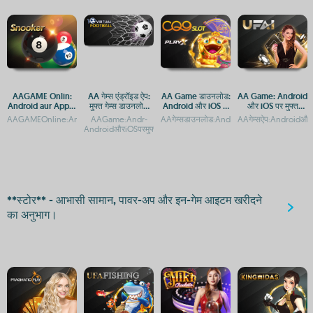
AAGAME Onlin:
AA गेम्स एंड्रॉइड ऐप:
AA Game डाउनलोड:
AA Game: Android
Android aur Apple
मुफ्त गेम्स डाउनलोड
Android और iOS के
और iOS पर मुफ्त
ke liye App aur
और प्ले
लिए मुफ्त गेमिंग ऐप
डाउनलोड और एक्सेस
AAGAMEOnline:AndroidऔरAppleडिवाइसपरएक्सेसकरेंAAGAMEOnlin:AndroidऔरAppleक
AAGame:Andr-
AAगेम्सडाउनलोड:AndroidऔरiOSपरमुफ्तगेमिंगए
AAगेम्सऐप:AndroidऔरiO
APK Download
गाइड
AndroidऔरiOSपरमुफ्तडाउनलोडAAGame:AndroidऔरiOSपरडाउनलो
**स्टोर** - आभासी सामान, पावर-अप और इन-गेम आइटम खरीदने
का अनुभाग।