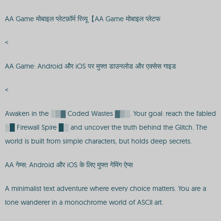
AA Game मोबाइल प्लेटफ़ॉर्म रिव्यू【AA Game मोबाइल प्लेटफ
<
AA Game: Android और iOS पर मुफ्त डाउनलोड और एक्सेस गाइड
<
Awaken in the ░▒▓ Coded Wastes ▓▒░. Your goal: reach the fabled
░█ Firewall Spire █░ and uncover the truth behind the Glitch. The
world is built from simple characters, but holds deep secrets.
AA गेम्स: Android और iOS के लिए मुफ्त गेमिंग ऐप्स
A minimalist text adventure where every choice matters. You are a
lone wanderer in a monochrome world of ASCII art.