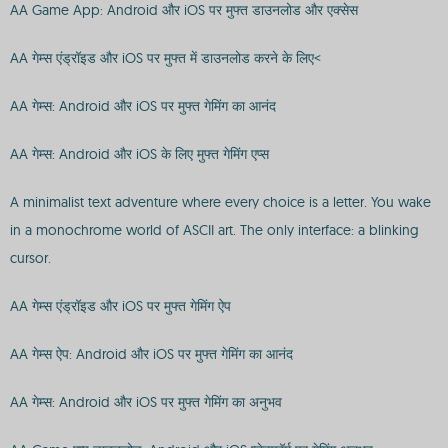
AA Game App: Android और iOS पर मुफ्त डाउनलोड और एक्सेस
AA गेम्स एंड्रॉइड और iOS पर मुफ्त में डाउनलोड करने के लिए<
AA गेम्स: Android और iOS पर मुफ्त गेमिंग का आनंद
AA गेम्स: Android और iOS के लिए मुफ्त गेमिंग एप्स
A minimalist text adventure where every choice is a letter. You wake
in a monochrome world of ASCII art. The only interface: a blinking
cursor.
AA गेम्स एंड्रॉइड और iOS पर मुफ्त गेमिंग ऐप
AA गेम्स ऐप: Android और iOS पर मुफ्त गेमिंग का आनंद
AA गेम्स: Android और iOS पर मुफ्त गेमिंग का अनुभव