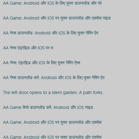
AA Game: Android और iOS के लिए मुफ्त डाउनलोड और प्ले
AA Game: Android और iOS पर मुफ्त डाउनलोड और एक्सेस गाइड
AA गेम्स डाउनलोड: Android और iOS के लिए मुफ्त गेमिंग ऐप
AA गेम्स एंड्रॉइड और iOS पर म
AA गेम्स: एंड्रॉइड और iOS के लिए मुफ्त गेमिंग ऐप्स
AA गेम्स डाउनलोड करें: Android और iOS के लिए मुफ्त गेमिंग ऐप
The left door opens to a silent garden. A path forks.
AA Game कैसे डाउनलोड करें: Android और iOS गाइड
AA Game: Android और iOS पर मुफ्त डाउनलोड और एक्सेस
AA Game: Android और iOS पर मुफ्त डाउनलोड और एक्सेस