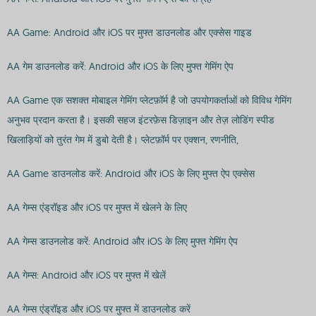
AA Game: Android और iOS पर मुफ्त डाउनलोड और एक्सेस गाइड
AA गेम डाउनलोड करें: Android और iOS के लिए मुफ्त गेमिंग ऐप
AA Game एक सशक्त मोबाइल गेमिंग प्लेटफ़ॉर्म है जो उपयोगकर्ताओं को विविध गेमिंग
अनुभव प्रदान करता है। इसकी सहज इंटरफ़ेस डिज़ाइन और तेज़ लोडिंग स्पीड
खिलाड़ियों को तुरंत गेम में डुबो देती है। प्लेटफ़ॉर्म पर एक्शन, रणनीति,
AA Game डाउनलोड करें: Android और iOS के लिए मुफ्त ऐप एक्सेस
AA गेम्स एंड्रॉइड और iOS पर मुफ्त में खेलने के लिए
AA गेम्स डाउनलोड करें: Android और iOS के लिए मुफ्त गेमिंग ऐप
AA गेम्स: Android और iOS पर मुफ्त में खेलें
AA गेम्स एंड्रॉइड और iOS पर मुफ्त में डाउनलोड करें