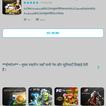
1772140038
AAगेम्स:AndroidऔरiOSपरमुफ्तगेमिंगकाआनंदAAGameऐपडाउनलोड-
AndroidऔरiOSपरमुफ्तगेमिंगAAगेम्सड
941
Reply
SEE MORE
**होमपेज** - मुख्य स्क्रीन जहाँ सभी गेम और सुविधाएँ दिखाई देती
हैं।