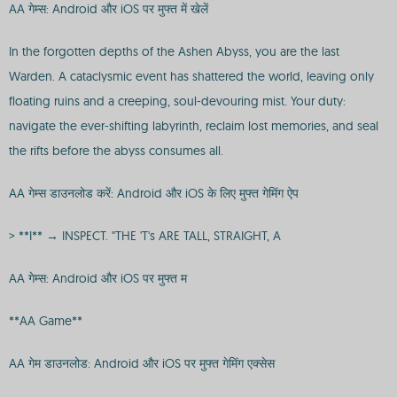
AA गेम्स: Android और iOS पर मुफ्त में खेलें
In the forgotten depths of the Ashen Abyss, you are the last
Warden. A cataclysmic event has shattered the world, leaving only
floating ruins and a creeping, soul-devouring mist. Your duty:
navigate the ever-shifting labyrinth, reclaim lost memories, and seal
the rifts before the abyss consumes all.
AA गेम्स डाउनलोड करें: Android और iOS के लिए मुफ्त गेमिंग ऐप
> **I** → INSPECT. "THE 'T's ARE TALL, STRAIGHT, A
AA गेम्स: Android और iOS पर मुफ्त म
**AA Game**
AA गेम डाउनलोड: Android और iOS पर मुफ्त गेमिंग एक्सेस