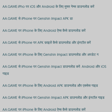
AA.GAME:iPho पर iOS और Android के लिए मुफ्त गेम्स डाउनलोड करें
AA.GAME से iPhone पर Genshin Impact APK डा
AA.GAME पर iPhone के लिए Android ऐप्स कैसे डाउनलोड करें
AA.GAME से iPhone पर APK फ़ाइलें कैसे डाउनलोड और इंस्टॉल करें
AA.GAME पर iPhone के लिए Genshin Impact डाउनलोड और अपडेट ग
AA.GAME से iPhone पर Genshin Impact डाउनलोड करें: Android और iOS
गाइड
AA.GAME पर iPhone के लिए Android APK डाउनलोड और एक्सेस गाइड
AA.GAME से iPhone पर Genshin Impact APK डाउनलोड और इंस्टॉल गाइड
AA.GAME पर iPhone के लिए Android ऐप्स कैसे डाउनलोड करें