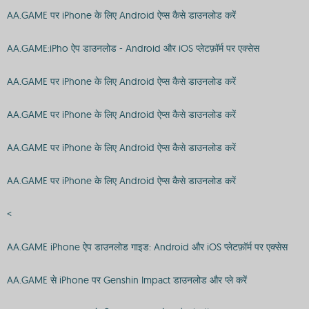
AA.GAME पर iPhone के लिए Android ऐप्स कैसे डाउनलोड करें
AA.GAME:iPho ऐप डाउनलोड - Android और iOS प्लेटफ़ॉर्म पर एक्सेस
AA.GAME पर iPhone के लिए Android ऐप्स कैसे डाउनलोड करें
AA.GAME पर iPhone के लिए Android ऐप्स कैसे डाउनलोड करें
AA.GAME पर iPhone के लिए Android ऐप्स कैसे डाउनलोड करें
AA.GAME पर iPhone के लिए Android ऐप्स कैसे डाउनलोड करें
<
AA.GAME iPhone ऐप डाउनलोड गाइड: Android और iOS प्लेटफ़ॉर्म पर एक्सेस
AA.GAME से iPhone पर Genshin Impact डाउनलोड और प्ले करें