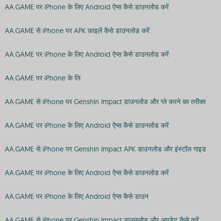
AA.GAME पर iPhone के लिए Android ऐप्स कैसे डाउनलोड करें
AA.GAME से iPhone पर APK फ़ाइलें कैसे डाउनलोड करें
AA.GAME पर iPhone के लिए Android ऐप्स कैसे डाउनलोड करें
AA.GAME पर iPhone के लि
AA.GAME से iPhone पर Genshin Impact डाउनलोड और प्ले करने का तरीका
AA.GAME पर iPhone के लिए Android ऐप्स कैसे डाउनलोड करें
AA.GAME से iPhone पर Genshin Impact APK डाउनलोड और इंस्टॉल गाइड
AA.GAME पर iPhone के लिए Android ऐप्स कैसे डाउनलोड करें
AA.GAME पर iPhone के लिए Android ऐप्स कैसे डाउन
AA.GAME से iPhone पर Genshin Impact डाउनलोड और अपडेट कैसे करें