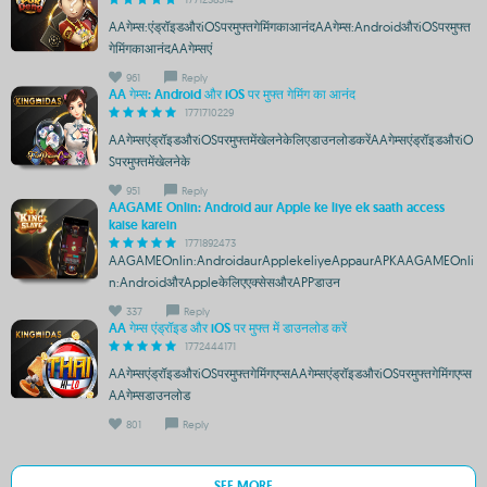
AAगेम्स:एंड्रॉइडऔरiOSपरमुफ्तगेमिंगकाआनंदAAगेम्स:AndroidऔरiOSपरमुफ्त
गेमिंगकाआनंदAAगेम्सएं
961
Reply
AA गेम्स: Android और iOS पर मुफ्त गेमिंग का आनंद
1771710229
AAगेम्सएंड्रॉइडऔरiOSपरमुफ्तमेंखेलनेकेलिएडाउनलोडकरेंAAगेम्सएंड्रॉइडऔरiO
Sपरमुफ्तमेंखेलनेके
951
Reply
AAGAME Onlin: Android aur Apple ke liye ek saath access
kaise karein
1771892473
AAGAMEOnlin:AndroidaurApplekeliyeAppaurAPKAAGAMEOnli
n:AndroidऔरAppleकेलिएएक्सेसऔरAPPडाउन
337
Reply
AA गेम्स एंड्रॉइड और iOS पर मुफ्त में डाउनलोड करें
1772444171
AAगेम्सएंड्रॉइडऔरiOSपरमुफ्तगेमिंगएप्सAAगेम्सएंड्रॉइडऔरiOSपरमुफ्तगेमिंगएप्स
AAगेम्सडाउनलोड
801
Reply
SEE MORE