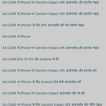
AA.GAME से iPhone पर Genshin Impact APK डाउनलोड और इंस्टॉल गाइड
AA.GAME से iPhone पर Genshin Impact APK डाउनलोड और इंस्टॉल गाइड
AA.GAME पर iPhone के लिए APK डाउनलोड और गेम एक्सेस गाइड
AA.GAME से iPhone
AA.GAME से iPhone पर Genshin Impact APK डाउनलोड और इंस्टॉल गाइड
AA.GAME:iPho पर iOS और Android के लि
AA.GAME से iPhone पर Genshin Impact APK डाउनलोड और इंस्टॉल करें
AA.GAME पर iPhone के लिए Android ऐप्स कैसे डाउनलोड करें
AA.GAME से iPhone पर Genshin Impact डाउनलोड और प्ले करें
AA.GAME पर iPhone के लिए Genshin Impact APK डाउनलोड और गेमिंग गाइड