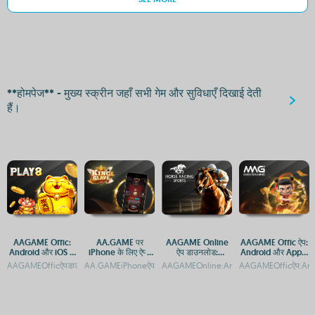
**होमपेज** - मुख्य स्क्रीन जहाँ सभी गेम और सुविधाएँ दिखाई देती
हैं।
AAGAME Offic:
AA.GAME पर
AAGAME Online
AAGAME Offic ऐप:
Android और iOS के
iPhone के लिए ऐप्स
ऐप डाउनलोड:
Android और Apple
लिए ऐप डाउनलोड गाइड
और गेम्स डाउनलोड करें
Android और iOS
पर डाउनलोड करें
AAGAMEOfficऐपडाउनलोड:AndroidऔरiOSप्लेटफ़ॉर्मगाइडAAGAMEOfficऐपडाउनलोड:Android
AA.GAMEiPhoneऐपडाउनलोड:iOSऔरAndroidप्लेटफॉर्मपरगेमिंगएक्स
AAGAMEOnline:AndroidऔरAppleडिवाइसपरएक्
AAGAMEOfficऐप:An
प्लेटफ़ॉर्म गाइड