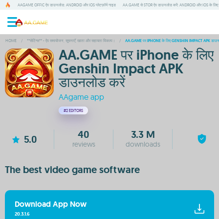
AAGAME OFFIC ऐप डाउनलोड: ANDROID और IOS प्लेटफ़ॉर्म गाइड
AA.GAME से STOR ऐप डाउनलोड करें: ANDROID और IOS के लिए 
HOME
/
**सेटिंग्स** - ऐप समायोजन, सूचनाएँ, खाता और सहायता विकल्प।
/
AA.GAME पर IPHONE के लिए GENSHIN IMPACT APK डाउनल
AA.GAME पर iPhone के लिए
Genshin Impact APK
डाउनलोड करें
AAgame app
#2
EDITORS
40
3.3 M
5.0
reviews
downloads
The best video game software
Download App Now
20.3.1.6