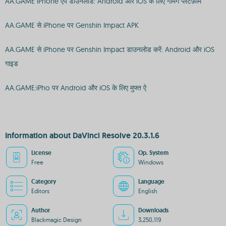
AA.GAME iPhone ऐप डाउनलोड: Android और iOS के लिए गेमिंग प्लेटफ़ॉर्म
AA.GAME से iPhone पर Genshin Impact APK
AA.GAME से iPhone पर Genshin Impact डाउनलोड करें: Android और iOS
गाइड
AA.GAME:iPho पर Android और iOS के लिए मुफ्त ऐ
Information about DaVinci Resolve 20.3.1.6
License
Op. System
Free
Windows
Category
Language
Editors
English
Author
Downloads
Blackmagic Design
3,250,119