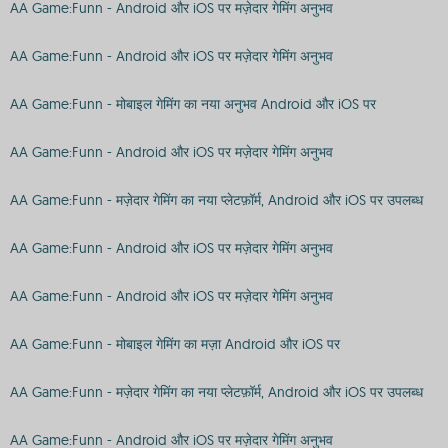
AA Game:Funn - Android और iOS पर मज़ेदार गेमिंग अनुभव
AA Game:Funn - Android और iOS पर मज़ेदार गेमिंग अनुभव
AA Game:Funn - मोबाइल गेमिंग का नया अनुभव Android और iOS पर
AA Game:Funn - Android और iOS पर मज़ेदार गेमिंग अनुभव
AA Game:Funn - मज़ेदार गेमिंग का नया प्लेटफ़ॉर्म, Android और iOS पर उपलब्ध
AA Game:Funn - Android और iOS पर मज़ेदार गेमिंग अनुभव
AA Game:Funn - Android और iOS पर मज़ेदार गेमिंग अनुभव
AA Game:Funn - मोबाइल गेमिंग का मज़ा Android और iOS पर
AA Game:Funn - मज़ेदार गेमिंग का नया प्लेटफ़ॉर्म, Android और iOS पर उपलब्ध
AA Game:Funn - Android और iOS पर मज़ेदार गेमिंग अनुभव