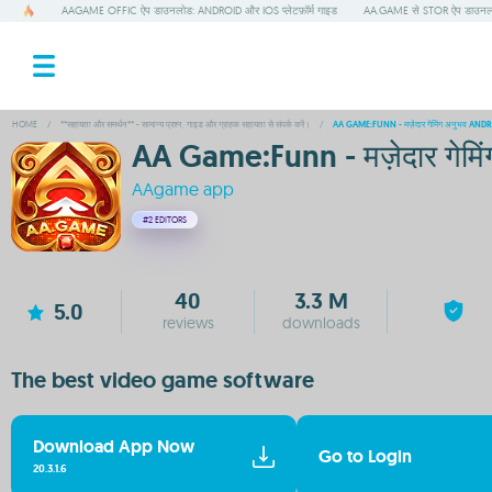
AAGAME OFFIC ऐप डाउनलोड: ANDROID और IOS प्लेटफ़ॉर्म गाइड
AA.GAME से STOR ऐप डाउनलोड
HOME
/
**सहायता और समर्थन** - सामान्य प्रश्न, गाइड और ग्राहक सहायता से संपर्क करें।
/
AA GAME:FUNN - मज़ेदार गेमिंग अनुभव AND
AA Game:Funn - मज़ेदार गेम
AAgame app
#2
EDITORS
40
3.3 M
5.0
reviews
downloads
The best video game software
Download App Now
Go to Login
20.3.1.6