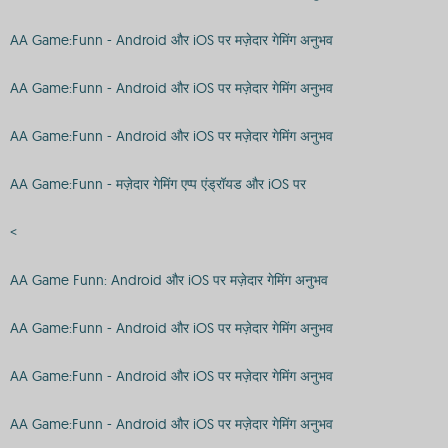
AA Game:Funn - Android और iOS पर मज़ेदार गेमिंग अनुभव
AA Game:Funn - Android और iOS पर मज़ेदार गेमिंग अनुभव
AA Game:Funn - Android और iOS पर मज़ेदार गेमिंग अनुभव
AA Game:Funn - मज़ेदार गेमिंग एप्प एंड्रॉयड और iOS पर
<
AA Game Funn: Android और iOS पर मज़ेदार गेमिंग अनुभव
AA Game:Funn - Android और iOS पर मज़ेदार गेमिंग अनुभव
AA Game:Funn - Android और iOS पर मज़ेदार गेमिंग अनुभव
AA Game:Funn - Android और iOS पर मज़ेदार गेमिंग अनुभव