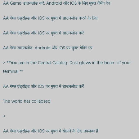
AA Game डाउनलोड करें: Android और iOS के लिए मुफ्त गेमिंग ऐप
AA गेम्स एंड्रॉइड और iOS पर मुफ्त में डाउनलोड करने के लिए
AA गेम्स एंड्रॉइड और iOS पर मुफ्त में डाउनलोड करें
AA गेम्स डाउनलोड: Android और iOS पर मुफ्त गेमिंग एप
> **You are in the Central Catalog. Dust glows in the beam of your
terminal.**
AA गेम्स एंड्रॉइड और iOS पर मुफ्त में डाउनलोड करें
The world has collapsed
<
AA गेम्स एंड्रॉइड और iOS पर मुफ्त में खेलने के लिए उपलब्ध हैं