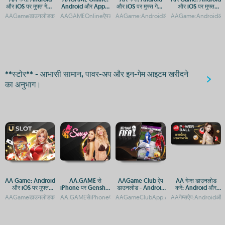
और iOS पर मुफ्त गेमिंग
Android और Apple
और iOS पर मुफ्त गेमिंग
और iOS पर मुफ्त
ऐप्स
पर ऐप्स और APK
ऐप्स
डाउनलोड और गेमप्ले
AAGameडाउनलोडकरें:AndroidऔरiOSकेलिएमुफ्तगेमिंगऐपAAगेम्सडाउनलोड:AndroidऔरiOSकेलिएम
AAGAMEOnlineऐपडाउनलोड:AndroidऔरiOSप्लेटफ़ॉर्मगाइडAAGAM
AAGame:AndroidऔरiOSपरमुफ्तडाउनलोडऔरए
AAGame:AndroidऔरiOS
एक्सेस
गाइड
**स्टोर** - आभासी सामान, पावर-अप और इन-गेम आइटम खरीदने
का अनुभाग।
AA Game: Android
AA.GAME से
AAGame Club ऐप
AA गेम्स डाउनलोड
और iOS पर मुफ्त
iPhone पर Genshin
डाउनलोड - Android
करें: Android और
डाउनलोड और एक्सेस
Impact डाउनलोड
और iOS प्लेटफॉर्म
iOS के लिए मुफ्त गेमिंग
AAGameडाउनलोडकरें:AndroidऔरiOSकेलिएमुफ्तगेमिंगऐपAAGame:AndroidऔरiOSपरमुफ्तडाउ
AA.GAMEसेiPhoneपरGenshinImpactAPKडाउनलोडऔरइंस्टॉलगाइड
AAGameClubApp:AndroidऔरiOSप्लेटफ़ॉर्
AAगेम्सऐप:AndroidऔरiOS
गाइड
करने का तरीका
एक्सेस
ऐप