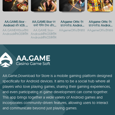
AA.GAME:Stor -
AA.GAME:Stor पर
AAgame Offic ऐप
AAgame Offic ऐप
Android और iOS के
सभी गेमिंग ऐप्स और
डाउनलोड: Android
डाउनलोड: Android
लिए मुफ्त गेम एक्सेस
APK फ़ाइलें
और iOS प्लेटफ़ॉर्म पर
और iOS प्लेटफ़ॉर्म पर
AA.GAMEपरStorऐपडाउनलोडकरें:AndroidऔरiOSकेलिएगाइडAA.GAME:Stor-
AA.GAME:Stor-
AAgameOfficऐपडाउनलोड:AndroidऔरiOSप्ले
AAgameOfficऐपडाउनलो
गेमिंग एक्सेस
गेमिंग एक्सेस
AndroidऔरiOSकेलिएआसानएक्सेस
AndroidऔरiOSकेलिएमुफ्तऐपडाउनलोडAA.GAME:Stor-
AndroidऔरiOSकेलिएमुफ्तऐपडाउनलोड
AA.Game,Download for Store is a mobile gaming platform designed
specifically for Android devices. It aims to be a social hub where all
players who love playing games, sharing their gaming experiences,
and even participating in game development can come together.
This app brings together a wide variety of Android games and
incorporates community-driven features, allowing users to interact
and communicate beyond just playing games.