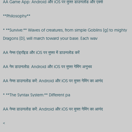
AA Game App: Android और iOS पर मुफ्त डाउनलोड और एक्से
**Philosophy**
* **Survive:** Waves of creatures, from simple Goblins (g) to mighty
Dragons (D), will march toward your base. Each wav
AA गेम्स एंड्रॉइड और iOS पर मुफ्त में डाउनलोड करें
AA गेम डाउनलोड: Android और iOS पर मुफ्त गेमिंग अनुभव
AA गेम्स डाउनलोड करें: Android और iOS पर मुफ्त गेमिंग का आनंद
* **The Syntax System:** Different pa
AA गेम्स डाउनलोड करें: Android और iOS पर मुफ्त गेमिंग का आनंद
<