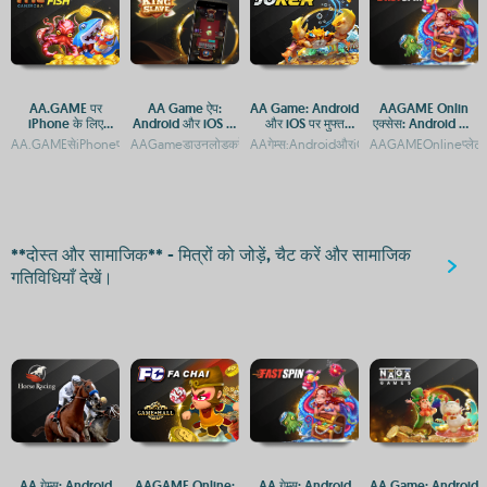
AA.GAME पर
AA Game ऐप:
AA Game: Android
AAGAME Onlin
iPhone के लिए
Android और iOS पर
और iOS पर मुफ्त
एक्सेस: Android और
Android APK
मुफ्त गेमिंग अनुभव
डाउनलोड और प्ले करें
Apple के लिए APP
AA.GAMEसेiPhoneपरGenshinImpactAPKडाउनलोडऔरइंस्टॉलगाइडAA.GAMEसेiPhoneपरG
AAGameडाउनलोडकरें:AndroidऔरiOSकेलिएमुफ्तगेमिंगऐपAAGameडाउनल
AAगेम्स:AndroidऔरiOSपरमुफ्तगेमिंगकाआनंदA
AAGAMEOnlineप्लेटफ़ॉ
डाउनलोड और एक्सेस
और APK
गाइड
**दोस्त और सामाजिक** - मित्रों को जोड़ें, चैट करें और सामाजिक
गतिविधियाँ देखें।
AA गेम्स: Android
AAGAME Online:
AA गेम्स: Android
AA Game: Android