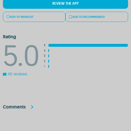
REVIEW THE APP
ADD TO WISHLIST
ADD TO RECOMMENDED
Rating
5.0
5
4
3
2
1
40 reviews
Comments