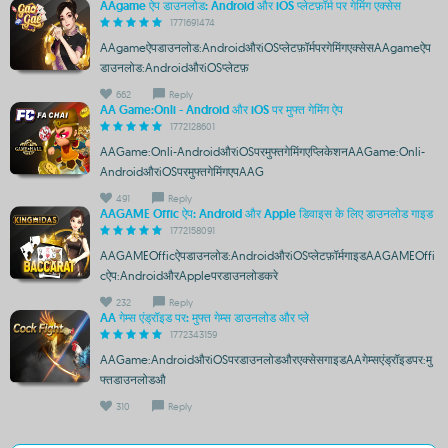
AAgame ऐप डाउनलोड: Android और iOS प्लेटफ़ॉर्म पर गेमिंग एक्सेस
1771691474
AAgameऐपडाउनलोड:AndroidऔरiOSप्लेटफ़ॉर्मपरगेमिंगएक्सेसAAgameऐप
डाउनलोड:AndroidऔरiOSप्लेटफ़
662
Reply
AA Game:Onli - Android और iOS पर मुफ्त गेमिंग ऐप
1772128601
AAGame:Onli-AndroidऔरiOSपरमुफ्तगेमिंगएप्लिकेशनAAGame:Onli-
AndroidऔरiOSपरमुफ्तगेमिंगएपAAG
491
Reply
AAGAME Offic ऐप: Android और Apple डिवाइस के लिए डाउनलोड गाइड
1772158091
AAGAMEOfficऐपडाउनलोड:AndroidऔरiOSप्लेटफ़ॉर्मगाइडAAGAMEOffi
cऐप:AndroidऔरAppleपरडाउनलोडकरे
232
Reply
AA गेम्स एंड्रॉइड पर: मुफ्त गेम्स डाउनलोड और प्ले
1772343159
AAGame:AndroidऔरiOSपरडाउनलोडऔरएक्सेसगाइडAAगेम्सएंड्रॉइडपर:मु
फ्तडाउनलोडऔ
310
Reply