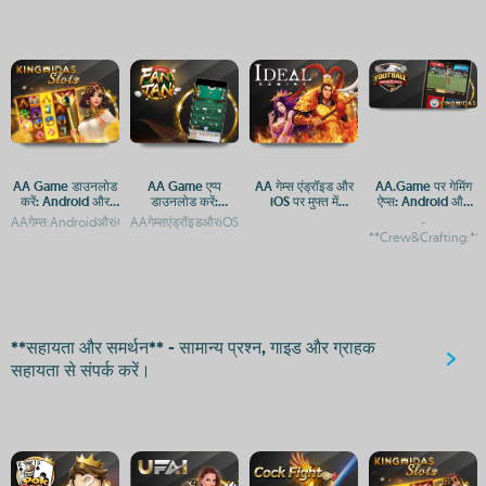
AA Game डाउनलोड
AA Game एप्प
AA गेम्स एंड्रॉइड और
AA.Game पर गेमिंग
करें: Android और
डाउनलोड करें:
iOS पर मुफ्त में
ऐप्स: Android और
iOS के लिए मुफ्त गेमिंग
Android और iOS पर
डाउनलोड करें
iOS के लिए डाउनलोड
AAगेम्स:AndroidऔरiOSपरमुफ्तगेमिंगकाआनंदAAगेम्सएंड्रॉइडऔरiOSपरमुफ्तमेंखेलनेकेलिएडाउनलोडक
AAगेम्सएंड्रॉइडऔरiOSपरमुफ्तमेंडाउनलोडकरेंAAगेम्सएंड्रॉइडऔरiOSपरमुफ्त
-
ऐप
मुफ्त गेमिंग एक्सेस
गाइड
**Crew&Crafting:**
**सहायता और समर्थन** - सामान्य प्रश्न, गाइड और ग्राहक
सहायता से संपर्क करें।