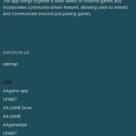
This app brings together a wide variety of Android games and
incorporates community-driven features, allowing users to interact
and communicate beyond just playing games.
DISCOVER US
sitemap
LINK
AAgame app
UFABET
AA.GAME:Store
AA.GAME
AAgameApk
UFABET