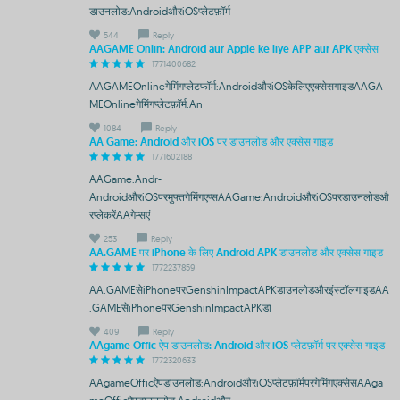
डाउनलोड:AndroidऔरiOSप्लेटफ़ॉर्म
544
Reply
AAGAME Onlin: Android aur Apple ke liye APP aur APK एक्सेस
1771400682
AAGAMEOnlineगेमिंगप्लेटफॉर्म:AndroidऔरiOSकेलिएएक्सेसगाइडAAGA
MEOnlineगेमिंगप्लेटफ़ॉर्म:An
1084
Reply
AA Game: Android और iOS पर डाउनलोड और एक्सेस गाइड
1771602188
AAGame:Andr-
AndroidऔरiOSपरमुफ्तगेमिंगएप्सAAGame:AndroidऔरiOSपरडाउनलोडऔ
रप्लेकरेंAAगेम्सएं
253
Reply
AA.GAME पर iPhone के लिए Android APK डाउनलोड और एक्सेस गाइड
1772237859
AA.GAMEसेiPhoneपरGenshinImpactAPKडाउनलोडऔरइंस्टॉलगाइडAA
.GAMEसेiPhoneपरGenshinImpactAPKडा
409
Reply
AAgame Offic ऐप डाउनलोड: Android और iOS प्लेटफ़ॉर्म पर एक्सेस गाइड
1772320633
AAgameOfficऐपडाउनलोड:AndroidऔरiOSप्लेटफ़ॉर्मपरगेमिंगएक्सेसAAga