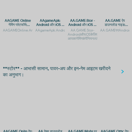
AAGAME Online
AAgameApk:
AA.GAME:Stor -
AA.GAME ऐप
गेमिंग प्लेटफॉर्म:
Android और iOS के
Android और iOS पर
डाउनलोड गाइड:
Android और iOS पर
लिए मुफ्त गेम डाउनलोड
मुफ्त गेम्स डाउनलोड
Android और iOS
AAGAMEOnline:AndroidऔरAppleकेलिएएक्सेसऔरAPPडाउनलोडAAGAMEOnlinऐप:Androi
AAgameApk:AndroidऔरiOSकेलिएमुफ्तगेमडाउनलोडकरेंAAgameApk:A
AA.GAME:Stor-
AA.GAMEपरAndroidऔ
एक्सेस
करें
प्लेटफ़ॉर्म पर एक्सेस
AndroidऔरiOSकेलिएमुफ्तऐपडाउनलोडAA.GAM
आपकागेमिंगकंपैनियनAPP,Androidऔर
**स्टोर** - आभासी सामान, पावर-अप और इन-गेम आइटम खरीदने
का अनुभाग।
AAGAME Onlin ऐप:
AA गेम्स डाउनलोड
AA.GAME:Mobi पर
AAGAME Offic ऐप: