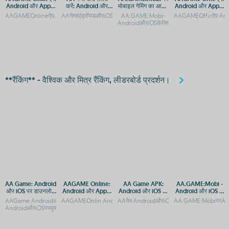
Android और Apple
करें: Android और
मोबाइल गेमिंग का आनंद
Android और Apple
पर एक्सेस करें
iOS के लिए मुफ्त एपीके
लें - Android और
पर डाउनलोड करें
AAGAMEOnlineऐप:AndroidऔरiOSपरडाउनलोडकरेंAAGAMEOnlin:AndroidaurApplekeliy
AAगेम्सएंड्रॉयडऔरiOSपरमुफ्तगेमिंगऐपAAGameएप्पडाउनलोड:AndroidऔरiO
AA.GAME:Mobi-
AAGAMEOfficऐप:And
एक्सेस
iOS के लिए एक्सेस करें
AndroidऔरiOSकेलिएमोबाइलएक्सेसगाइडAA.G
**रैंकिंग** - वैश्विक और मित्र रैंकिंग, लीडरबोर्ड प्रदर्शन।
AA Game: Android
AAGAME Online:
AA Game APK:
AA.GAME:Mobi -
और iOS पर डाउनलोड
Android और Apple
Android और iOS पर
Android और iOS के
और एक्सेस गाइड
पर APK डाउनलोड करें
मुफ्त डाउनलोड
लिए आसान एक्सेस
AAGame:AndroidऔरiOSपरडाउनलोडऔरएक्सेसगाइडAAGame:Andr-
AAGAMEOnlin:AndroidऔरAppleप्लेटफ़ॉर्मपरएक्सेसकरेंAAGAMEOn
AAगेम:AndroidऔरiOSकेलिएAPKडाउनलोडAA
AA.GAME:MobiपरAndro
AndroidऔरiOSपरमुफ्तडाउनलोडAAगेम्सएंड