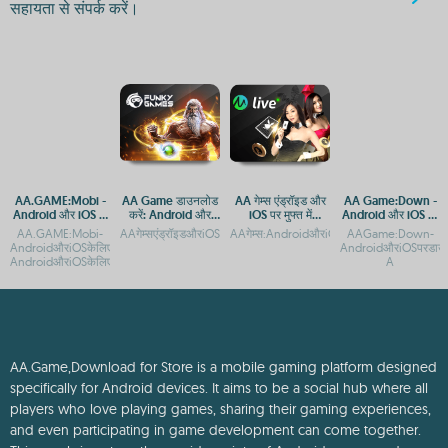
सहायता से संपर्क करें।
AA.GAME:Mobi -
AA Game डाउनलोड
AA गेम्स एंड्रॉइड और
AA Game:Down -
Android और iOS के
करें: Android और
iOS पर मुफ्त में
Android और iOS पर
लिए ऐप डाउनलोड करें
iOS के लिए मुफ्त गेमिंग
डाउनलोड करने के लिए
मुफ्त डाउनलोड
AA.GAME:Mobi-
AAगेम्सएंड्रॉइडऔरiOSपरमुफ्तमेंडाउनलोडकरेंAAगेम्सएंड्रॉइडऔरiOSपरमुफ्त
AAगेम्स:AndroidऔरiOSकेलिएमुफ्तगेमिंगएप्सAAग
AAGame:Down-
ऐप
उपलब्ध हैं
AndroidऔरiOSकेलिएमोबाइलएक्सेसगाइडAA.GAME:Mobi-
AndroidऔरiOSपरडाउ
AndroidऔरiOSकेलिएऐपडाउनलोडगाइ
A
AA.Game,Download for Store is a mobile gaming platform designed
specifically for Android devices. It aims to be a social hub where all
players who love playing games, sharing their gaming experiences,
and even participating in game development can come together.