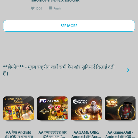
meOfficऐपडाउनलोड:Androidऔर
1009
Reply
SEE MORE
**होमपेज** - मुख्य स्क्रीन जहाँ सभी गेम और सुविधाएँ दिखाई देती
हैं।
AA गेम्स Android
AA गेम्स एंड्रॉइड और
AAGAME Offic:
AA Game:Onli -
और iOS पर मुफ्त गेम्स
iOS पर मुफ्त में
Android और Apple
Android और iOS पर