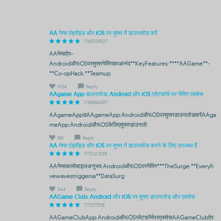
AA गेम्स एंड्रॉइड और iOS पर मुफ्त में डाउनलोड करें
1768749527
AAगेम्सऐप-
AndroidऔरiOSपरमुफ्तगेमिंगकाआनंद**KeyFeatures:****AAGame**-
**Co-opHack:**Teamup
1034
Reply
AAgame App डाउनलोड: Android और iOS प्लेटफ़ॉर्म पर गेमिंग एक्सेस
1768994857
AAgameAppडAAgameApp:AndroidऔरiOSपरमुफ्तडाउनलोडकरेंAAga
meApp:AndroidऔरiOSकेलिएमुफ्तडाउनलो
991
Reply
AA गेम्स एंड्रॉइड और iOS पर मुफ्त में डाउनलोड करने के लिए उपलब्ध हैं
1770127455
AAगेम्सकामोबाइलअनुभव:AndroidऔरiOSपरगेमिंग***TheSurge:**Everyfi
vewavestriggersa**DataSurg
344
Reply
AAGame Club: Android और iOS पर मुफ्त डाउनलोड और एक्सेस
1771275116
AAGameClubApp:AndroidऔरiOSप्लेटफ़ॉर्मपरएक्सेसAAGameClubऐप