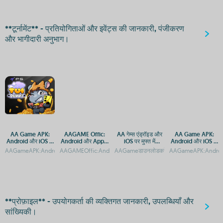
**टूर्नामेंट** - प्रतियोगिताओं और इवेंट्स की जानकारी, पंजीकरण
और भागीदारी अनुभाग।
AA Game APK:
AAGAME Offic:
AA गेम्स एंड्रॉइड और
AA Game APK:
Android और iOS के
Android और Apple
iOS पर मुफ्त में
Android और iOS के
लिए डाउनलोड गाइड
के लिए APP और APK
डाउनलोड करें
लिए मुफ्त डाउनलोड
AAGameAPK:AndroidऔरiOSपरडाउनलोडकरेंAAGameAPK:AndroidऔरiOSपरडाउनलोडऔरए
AAGAMEOffic:AndroidऔरAppleकेलिएAPPडाउनलोडकरें
AAGameडाउनलोडकरें:AndroidऔरiOSकेलिएमुफ
AAGameAPK:Androidऔर
डाउनलोड
**प्रोफ़ाइल** - उपयोगकर्ता की व्यक्तिगत जानकारी, उपलब्धियाँ और
सांख्यिकी।