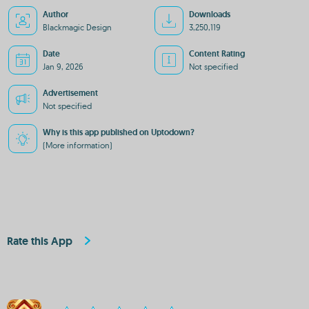
Author
Downloads
Blackmagic Design
3,250,119
Date
Content Rating
Jan 9, 2026
Not specified
Advertisement
Not specified
Why is this app published on Uptodown?
(More information)
Rate this App