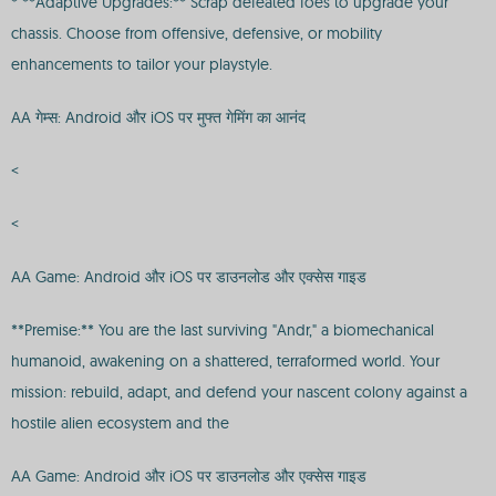
* **Adaptive Upgrades:** Scrap defeated foes to upgrade your
chassis. Choose from offensive, defensive, or mobility
enhancements to tailor your playstyle.
AA गेम्स: Android और iOS पर मुफ्त गेमिंग का आनंद
<
<
AA Game: Android और iOS पर डाउनलोड और एक्सेस गाइड
**Premise:** You are the last surviving "Andr," a biomechanical
humanoid, awakening on a shattered, terraformed world. Your
mission: rebuild, adapt, and defend your nascent colony against a
hostile alien ecosystem and the
AA Game: Android और iOS पर डाउनलोड और एक्सेस गाइड