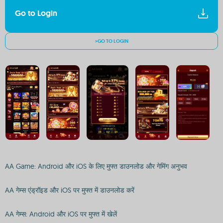
Go to Login
>GO TO LOGIN
AA Game: Android और iOS के लिए मुफ्त डाउनलोड और गेमिंग अनुभव
AA गेम्स एंड्रॉइड और iOS पर मुफ्त में डाउनलोड करें
AA गेम्स: Android और iOS पर मुफ्त में खेलें