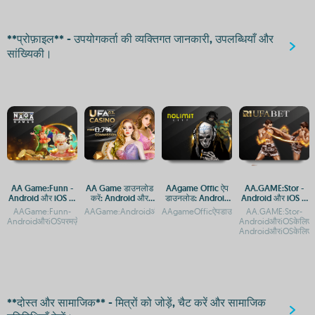
**प्रोफ़ाइल** - उपयोगकर्ता की व्यक्तिगत जानकारी, उपलब्धियाँ और
सांख्यिकी।
AA Game:Funn -
AA Game डाउनलोड
AAgame Offic ऐप
AA.GAME:Stor -
Android और iOS पर
करें: Android और
डाउनलोड: Android
Android और iOS के
मज़ेदार गेमिंग अनुभव
iOS के लिए मुफ्त गेमिंग
और iOS प्लेटफ़ॉर्म पर
लिए मुफ्त ऐप डाउनलोड
AAGame:Funn-
AAGame:AndroidऔरiOSपरमुफ्तडाउनलोडऔरप्लेकरेंAAगेम्सएंड्रॉइडऔरiOSप
AAgameOfficऐपडाउनलोड:AndroidऔरiOSप्लेट
AA.GAME:Stor-
ऐप
एक्सेस गाइड
करें
AndroidऔरiOSपरमज़ेदारगेमिंगअनुभवAAGameFunn:AndroidऔरiOSपरमज़ेदारगेमिंगअनुभवA
AndroidऔरiOSकेलिएम
AndroidऔरiOSकेलिएमु
**दोस्त और सामाजिक** - मित्रों को जोड़ें, चैट करें और सामाजिक