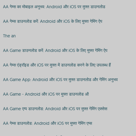
AA गेम्स का मोबाइल अनुभव: Android और iOS पर मुफ्त डाउनलोड
AA गेम्स डाउनलोड करें: Android और iOS के लिए मुफ्त गेमिंग ऐप
The an
AA Game डाउनलोड करें: Android और iOS के लिए मुफ्त गेमिंग ऐप
AA गेम्स एंड्रॉइड और iOS पर मुफ्त में डाउनलोड करने के लिए उपलब्ध हैं
AA Game App: Android और iOS पर मुफ्त डाउनलोड और गेमिंग अनुभव
AA Game - Android और iOS पर मुफ्त डाउनलोड औ
AA Game एप्प डाउनलोड: Android और iOS पर मुफ्त गेमिंग एक्सेस
AA गेम्स डाउनलोड: Android और iOS पर मुफ्त गेमिंग एप्स