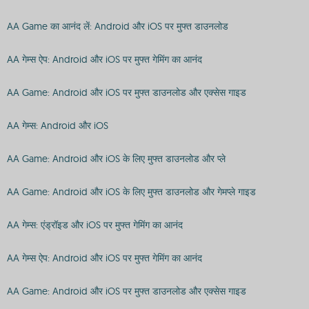
AA Game का आनंद लें: Android और iOS पर मुफ्त डाउनलोड
AA गेम्स ऐप: Android और iOS पर मुफ्त गेमिंग का आनंद
AA Game: Android और iOS पर मुफ्त डाउनलोड और एक्सेस गाइड
AA गेम्स: Android और iOS
AA Game: Android और iOS के लिए मुफ्त डाउनलोड और प्ले
AA Game: Android और iOS के लिए मुफ्त डाउनलोड और गेमप्ले गाइड
AA गेम्स: एंड्रॉइड और iOS पर मुफ्त गेमिंग का आनंद
AA गेम्स ऐप: Android और iOS पर मुफ्त गेमिंग का आनंद
AA Game: Android और iOS पर मुफ्त डाउनलोड और एक्सेस गाइड