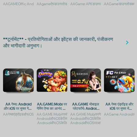
पर डाउनलोड करें
और iOS प्लेटफ़ॉर्म पर
डाउनलोड और इंस्टॉल
के लिए डाउनलोड करें
AAGAMEOffic:AndroidऔरiOSकेलिएऐपडाउनलोडगाइडAAGAMEOffic:AndroidऔरiOSकेलि
AAgameऐपडाउनलोड:AndroidऔरiOSप्लेटफ़ॉर्मपरगेमिंगएक्सेसAAgameऐ
AAGame:APKडाउनलोडएंड्रॉइडऔरiOSकेलिA
AAGameडाउनलोडकरें:A
गेमिंग एक्सेस
गाइड
**टूर्नामेंट** - प्रतियोगिताओं और इवेंट्स की जानकारी, पंजीकरण
और भागीदारी अनुभाग।
AA गेम्स: Android
AA.GAME:Mobi पर
AA.GAME मोबाइल
AA गेम्स एंड्रॉइड और
और iOS पर मुफ्त गेमिंग
गेमिंग ऐप्स का आनंद लें -
प्लेटफॉर्म: Android
iOS पर मुफ्त में
का आनंद
Android और iOS के
और iOS पर एक्सेस करें
डाउनलोड करने के लिए
AAगेम्सएंड्रॉइडऔरiOSपरमुफ्तमेंडाउनलोडकरेंAAGameकामोबाइलऐप:AndroidऔरiOSपरडाउनलोड
AA.GAME:Mobiपरमोबाइलगेमिंगकाआनंदलें-
AA.GAME:Mobiपरगेम्सडाउनलोडकरें-
AAGame:AndroidऔरiOS
लिए एक्सेस
AndroidऔरiOSकेलिएएक्सेसAA.GAME:Mobi-
AndroidऔरiOSकेलिएमुफ्तAPPAA.GAME:Mob
AndroidऔरiOSकेलि
AndroidऔरiOSपरआसानए