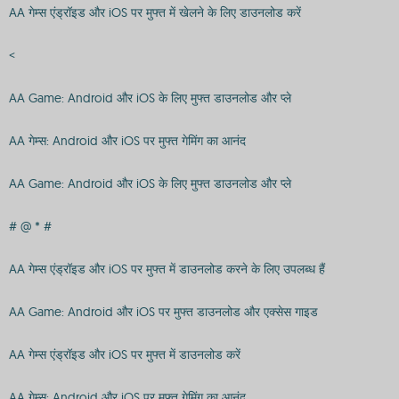
AA गेम्स एंड्रॉइड और iOS पर मुफ्त में खेलने के लिए डाउनलोड करें
<
AA Game: Android और iOS के लिए मुफ्त डाउनलोड और प्ले
AA गेम्स: Android और iOS पर मुफ्त गेमिंग का आनंद
AA Game: Android और iOS के लिए मुफ्त डाउनलोड और प्ले
# @ * #
AA गेम्स एंड्रॉइड और iOS पर मुफ्त में डाउनलोड करने के लिए उपलब्ध हैं
AA Game: Android और iOS पर मुफ्त डाउनलोड और एक्सेस गाइड
AA गेम्स एंड्रॉइड और iOS पर मुफ्त में डाउनलोड करें
AA गेम्स: Android और iOS पर मुफ्त गेमिंग का आनंद