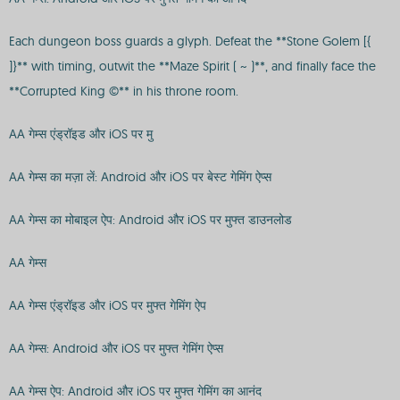
Each dungeon boss guards a glyph. Defeat the **Stone Golem [{
]}** with timing, outwit the **Maze Spirit ( ~ )**, and finally face the
**Corrupted King ©** in his throne room.
AA गेम्स एंड्रॉइड और iOS पर मु
AA गेम्स का मज़ा लें: Android और iOS पर बेस्ट गेमिंग ऐप्स
AA गेम्स का मोबाइल ऐप: Android और iOS पर मुफ्त डाउनलोड
AA गेम्स
AA गेम्स एंड्रॉइड और iOS पर मुफ्त गेमिंग ऐप
AA गेम्स: Android और iOS पर मुफ्त गेमिंग ऐप्स
AA गेम्स ऐप: Android और iOS पर मुफ्त गेमिंग का आनंद