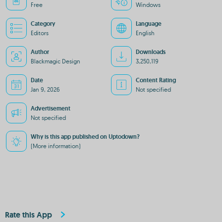
Free
Windows
Category
Language
Editors
English
Author
Downloads
Blackmagic Design
3,250,119
Date
Content Rating
Jan 9, 2026
Not specified
Advertisement
Not specified
Why is this app published on Uptodown?
(More information)
Rate this App