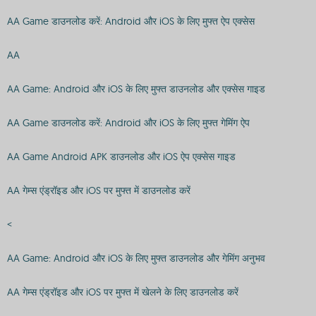
AA Game डाउनलोड करें: Android और iOS के लिए मुफ्त ऐप एक्सेस
AA
AA Game: Android और iOS के लिए मुफ्त डाउनलोड और एक्सेस गाइड
AA Game डाउनलोड करें: Android और iOS के लिए मुफ्त गेमिंग ऐप
AA Game Android APK डाउनलोड और iOS ऐप एक्सेस गाइड
AA गेम्स एंड्रॉइड और iOS पर मुफ्त में डाउनलोड करें
<
AA Game: Android और iOS के लिए मुफ्त डाउनलोड और गेमिंग अनुभव
AA गेम्स एंड्रॉइड और iOS पर मुफ्त में खेलने के लिए डाउनलोड करें