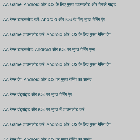
AA Game: Android और iOS के लिए मुफ्त डाउनलोड और गेमप्ले गाइड
AA गेम्स डाउनलोड करें: Android और iOS के लिए मुफ्त गेमिंग ऐप
AA Game डाउनलोड करें: Android और iOS के लिए मुफ्त गेमिंग ऐप
AA गेम्स डाउनलोड: Android और iOS पर मुफ्त गेमिंग एप्स
AA Game डाउनलोड करें: Android और iOS के लिए मुफ्त गेमिंग ऐप
AA गेम्स ऐप: Android और iOS पर मुफ्त गेमिंग का आनंद
AA गेम्स एंड्रॉइड और iOS पर मुफ्त गेमिंग ऐप
AA गेम्स एंड्रॉइड और iOS पर मुफ्त में डाउनलोड करें
AA Game डाउनलोड करें: Android और iOS के लिए मुफ्त गेमिंग ऐप
AA गेम्स ऐप: Android और iOS पर मुफ्त गेमिंग का आनंद