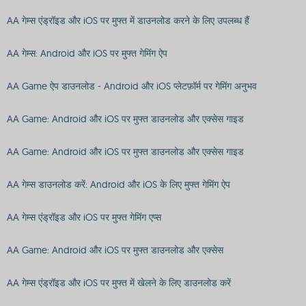
AA गेम्स एंड्रॉइड और iOS पर मुफ्त में डाउनलोड करने के लिए उपलब्ध हैं
AA गेम्स: Android और iOS पर मुफ्त गेमिंग ऐप
AA Game ऐप डाउनलोड - Android और iOS प्लेटफ़ॉर्म पर गेमिंग अनुभव
AA Game: Android और iOS पर मुफ्त डाउनलोड और एक्सेस गाइड
AA Game: Android और iOS पर मुफ्त डाउनलोड और एक्सेस गाइड
AA गेम्स डाउनलोड करें: Android और iOS के लिए मुफ्त गेमिंग ऐप
AA गेम्स एंड्रॉइड और iOS पर मुफ्त गेमिंग एप्स
AA Game: Android और iOS पर मुफ्त डाउनलोड और एक्सेस
AA गेम्स एंड्रॉइड और iOS पर मुफ्त में खेलने के लिए डाउनलोड करें