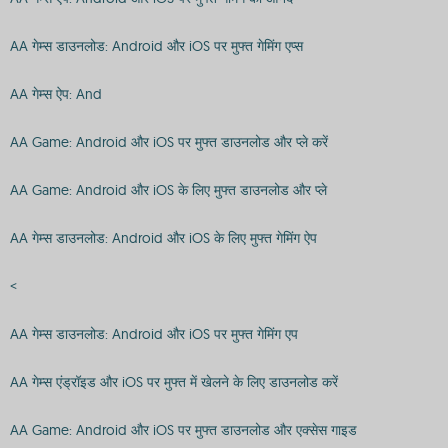
AA गेम्स डाउनलोड: Android और iOS पर मुफ्त गेमिंग एप्स
AA गेम्स ऐप: And
AA Game: Android और iOS पर मुफ्त डाउनलोड और प्ले करें
AA Game: Android और iOS के लिए मुफ्त डाउनलोड और प्ले
AA गेम्स डाउनलोड: Android और iOS के लिए मुफ्त गेमिंग ऐप
<
AA गेम्स डाउनलोड: Android और iOS पर मुफ्त गेमिंग एप
AA गेम्स एंड्रॉइड और iOS पर मुफ्त में खेलने के लिए डाउनलोड करें
AA Game: Android और iOS पर मुफ्त डाउनलोड और एक्सेस गाइड