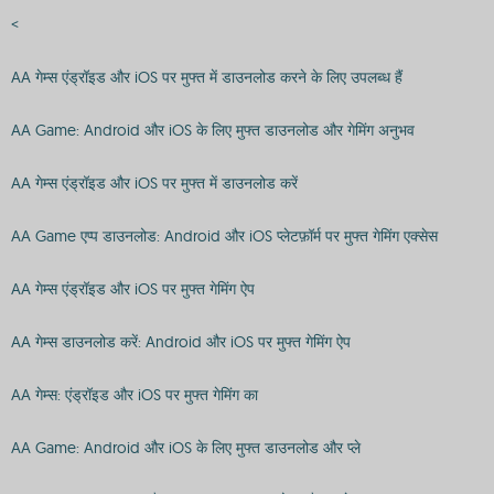
<
AA गेम्स एंड्रॉइड और iOS पर मुफ्त में डाउनलोड करने के लिए उपलब्ध हैं
AA Game: Android और iOS के लिए मुफ्त डाउनलोड और गेमिंग अनुभव
AA गेम्स एंड्रॉइड और iOS पर मुफ्त में डाउनलोड करें
AA Game एप्प डाउनलोड: Android और iOS प्लेटफ़ॉर्म पर मुफ्त गेमिंग एक्सेस
AA गेम्स एंड्रॉइड और iOS पर मुफ्त गेमिंग ऐप
AA गेम्स डाउनलोड करें: Android और iOS पर मुफ्त गेमिंग ऐप
AA गेम्स: एंड्रॉइड और iOS पर मुफ्त गेमिंग का
AA Game: Android और iOS के लिए मुफ्त डाउनलोड और प्ले