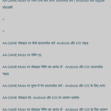
AA.GAME:Mobi पर गेमिंग एप्स और APK डाउनलोड करें | Android और Apple
प्लेटफ़ॉर्म
<
<
AA.GAME मोबाइल पर कैसे डाउनलोड करें: Android और iOS गाइड
AA.GAME:Mobi पर गेमिंग एप्
AA.GAME:Mobi पर मोबाइल गेमिंग का आनंद लें - Android और iOS डाउनलोड
गाइड
AA.GAME:Mobi पर मुफ्त में गेम डाउनलोड करें - Android और iOS के लिए APK
AA.GAME मोबाइल ऐप: Android और iOS पर आसान एक्सेस
AA.GAME:Mobi पर मोबाइल गेमिंग का आनंद लें - Android और iOS के लिए आसान