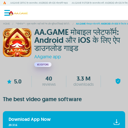
AAGAME OFFIC ऐप डाउनलोड: ANDROID और IOS प्लेटफ़ॉर्म गाइड
AA.GAME से STOR ऐप डाउनलोड करें: ANDROID और IOS के लिए 
HOME
/
**होमपेज** - मुख्य स्क्रीन जहाँ सभी गेम और सुविधाएँ दिखाई देती हैं।
/
AA.GAME मोबाइल प्लेटफॉर्म: ANDROID और IOS के लिए ऐप 
AA.GAME मोबाइल प्लेटफॉर्म:
Android और iOS के लिए ऐप
डाउनलोड गाइड
AAgame app
#2
EDITORS
40
3.3 M
5.0
reviews
downloads
The best video game software
Download App Now
20.3.1.6