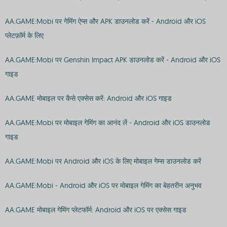
AA.GAME:Mobi पर गेमिंग ऐप्स और APK डाउनलोड करें - Android और iOS
प्लेटफ़ॉर्म के लिए
AA.GAME:Mobi पर Genshin Impact APK डाउनलोड करें - Android और iOS
गाइड
AA.GAME मोबाइल पर कैसे एक्सेस करें: Android और iOS गाइड
AA.GAME:Mobi पर मोबाइल गेमिंग का आनंद लें - Android और iOS डाउनलोड
गाइड
AA.GAME:Mobi पर Android और iOS के लिए मोबाइल गेम्स डाउनलोड करें
AA.GAME:Mobi - Android और iOS पर मोबाइल गेमिंग का बेहतरीन अनुभव
AA.GAME मोबाइल गेमिंग प्लेटफॉर्म: Android और iOS पर एक्सेस गाइड