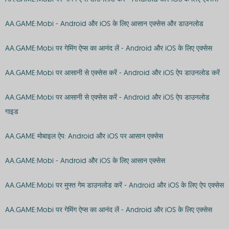
AA.GAME:Mobi - Android और iOS के लिए आसान एक्सेस और डाउनलोड
AA.GAME:Mobi पर गेमिंग ऐप्स का आनंद लें - Android और iOS के लिए एक्सेस
AA.GAME:Mobi पर आसानी से एक्सेस करें - Android और iOS ऐप डाउनलोड करें
AA.GAME:Mobi पर आसानी से एक्सेस करें - Android और iOS ऐप डाउनलोड
गाइड
AA.GAME मोबाइल ऐप: Android और iOS पर आसान एक्सेस
AA.GAME:Mobi - Android और iOS के लिए आसान एक्सेस
AA.GAME:Mobi पर मुफ्त गेम डाउनलोड करें - Android और iOS के लिए ऐप एक्सेस
AA.GAME:Mobi पर गेमिंग ऐप्स का आनंद लें - Android और iOS के लिए एक्सेस