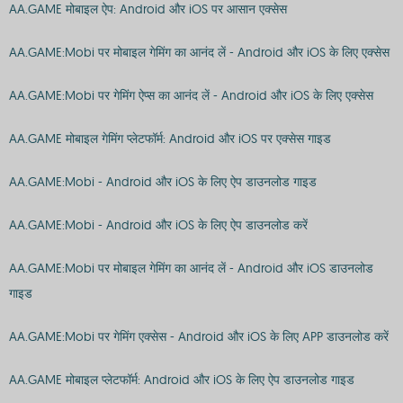
AA.GAME मोबाइल ऐप: Android और iOS पर आसान एक्सेस
AA.GAME:Mobi पर मोबाइल गेमिंग का आनंद लें - Android और iOS के लिए एक्सेस
AA.GAME:Mobi पर गेमिंग ऐप्स का आनंद लें - Android और iOS के लिए एक्सेस
AA.GAME मोबाइल गेमिंग प्लेटफॉर्म: Android और iOS पर एक्सेस गाइड
AA.GAME:Mobi - Android और iOS के लिए ऐप डाउनलोड गाइड
AA.GAME:Mobi - Android और iOS के लिए ऐप डाउनलोड करें
AA.GAME:Mobi पर मोबाइल गेमिंग का आनंद लें - Android और iOS डाउनलोड
गाइड
AA.GAME:Mobi पर गेमिंग एक्सेस - Android और iOS के लिए APP डाउनलोड करें
AA.GAME मोबाइल प्लेटफॉर्म: Android और iOS के लिए ऐप डाउनलोड गाइड