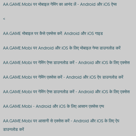
AA.GAME:Mobi पर मोबाइल गेमिंग का आनंद लें - Android और iOS ऐप्स
<
AA.GAME मोबाइल पर कैसे एक्सेस करें: Android और iOS गाइड
AA.GAME:Mobi पर Android और iOS के लिए मोबाइल गेम्स डाउनलोड करें
AA.GAME:Mobi पर गेमिंग ऐप्स डाउनलोड करें - Android और iOS के लिए एक्सेस
AA.GAME:Mobi पर गेमिंग एक्सेस करें - Android और iOS ऐप डाउनलोड करें
AA.GAME:Mobi पर गेमिंग ऐप्स डाउनलोड करें - Android और iOS के लिए एक्सेस
AA.GAME:Mobi - Android और iOS के लिए आसान एक्सेस एप्प
AA.GAME:Mobi पर आसानी से एक्सेस करें - Android और iOS के लिए ऐप
डाउनलोड करें