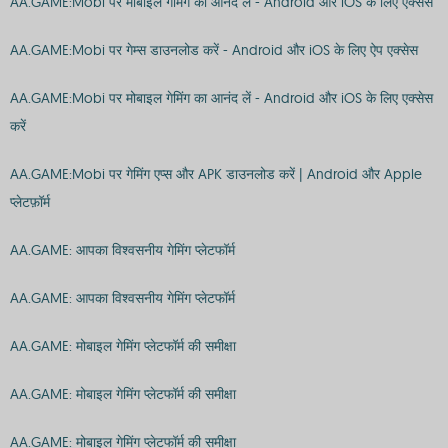
AA.GAME:Mobi पर मोबाइल गेमिंग का आनंद लें - Android और iOS के लिए एक्सेस
AA.GAME:Mobi पर गेम्स डाउनलोड करें - Android और iOS के लिए ऐप एक्सेस
AA.GAME:Mobi पर मोबाइल गेमिंग का आनंद लें - Android और iOS के लिए एक्सेस
करें
AA.GAME:Mobi पर गेमिंग एप्स और APK डाउनलोड करें | Android और Apple
प्लेटफ़ॉर्म
AA.GAME: आपका विश्वसनीय गेमिंग प्लेटफॉर्म
AA.GAME: आपका विश्वसनीय गेमिंग प्लेटफॉर्म
AA.GAME: मोबाइल गेमिंग प्लेटफॉर्म की समीक्षा
AA.GAME: मोबाइल गेमिंग प्लेटफॉर्म की समीक्षा
AA.GAME: मोबाइल गेमिंग प्लेटफॉर्म की समीक्षा