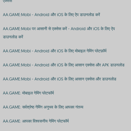
एक्सेस
AA.GAME:Mobi - Android और iOS के लिए ऐप डाउनलोड करें
AA.GAME:Mobi पर आसानी से एक्सेस करें - Android और iOS के लिए ऐप
डाउनलोड करें
AA.GAME:Mobi - Android और iOS के लिए मोबाइल गेमिंग प्लेटफ़ॉर्म
AA.GAME:Mobi - Android और iOS के लिए आसान एक्सेस और APK डाउनलोड
AA.GAME:Mobi - Android और iOS के लिए आसान एक्सेस और डाउनलोड
AA.GAME: मोबाइल गेमिंग प्लेटफॉर्म
AA.GAME: सर्वश्रेष्ठ गेमिंग अनुभव के लिए आपका गंतव्य
AA.GAME: आपका विश्वसनीय गेमिंग प्लेटफॉर्म