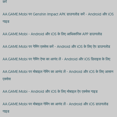
करें
AA.GAME:Mobi पर Genshin Impact APK डाउनलोड करें - Android और iOS
गाइड
AA.GAME:Mobi - Android और iOS के लिए आधिकारिक APP डाउनलोड
AA.GAME:Mobi पर गेमिंग एक्सेस करें - Android और iOS के लिए ऐप डाउनलोड
AA.GAME:Mobi पर गेमिंग ऐप्स का आनंद लें - Android और iOS डिवाइस के लिए
AA.GAME:Mobi पर मोबाइल गेमिंग का आनंद लें - Android और iOS के लिए आसान
एक्सेस
AA.GAME:Mobi - Android और iOS के लिए मोबाइल ऐप एक्सेस गाइड
AA.GAME:Mobi पर मोबाइल गेमिंग का आनंद लें - Android और iOS डाउनलोड
गाइड