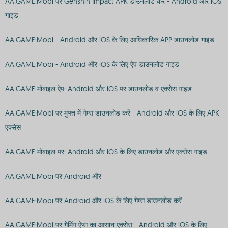
AA.GAME:Mobi पर Genshin Impact APK डाउनलोड करें - Android और iOS
गाइड
AA.GAME:Mobi - Android और iOS के लिए आधिकारिक APP डाउनलोड गाइड
AA.GAME:Mobi - Android और iOS के लिए ऐप डाउनलोड गाइड
AA.GAME मोबाइल ऐप: Android और iOS पर डाउनलोड व एक्सेस गाइड
AA.GAME:Mobi पर मुफ्त में गेम्स डाउनलोड करें - Android और iOS के लिए APK
एक्सेस
AA.GAME मोबाइल पर: Android और iOS के लिए डाउनलोड और एक्सेस गाइड
AA.GAME:Mobi पर Android और
AA.GAME:Mobi पर Android और iOS के लिए गेम्स डाउनलोड करें
AA.GAME:Mobi पर गेमिंग ऐप्स का आसान एक्सेस - Android और iOS के लिए