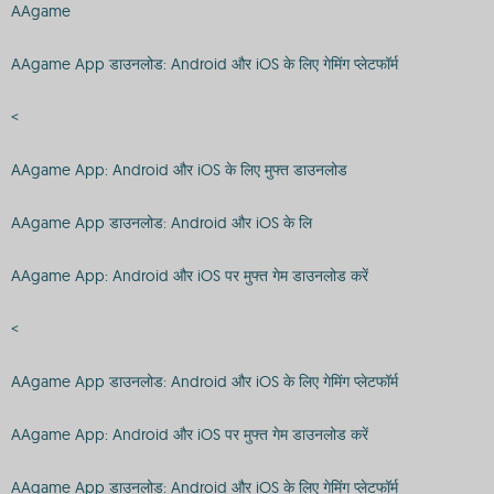
AAgame
AAgame App डाउनलोड: Android और iOS के लिए गेमिंग प्लेटफॉर्म
<
AAgame App: Android और iOS के लिए मुफ्त डाउनलोड
AAgame App डाउनलोड: Android और iOS के लि
AAgame App: Android और iOS पर मुफ्त गेम डाउनलोड करें
<
AAgame App डाउनलोड: Android और iOS के लिए गेमिंग प्लेटफॉर्म
AAgame App: Android और iOS पर मुफ्त गेम डाउनलोड करें
AAgame App डाउनलोड: Android और iOS के लिए गेमिंग प्लेटफॉर्म