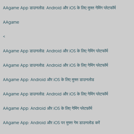
AAgame App डाउनलोड: Android और iOS के लिए मुफ्त गेमिंग प्लेटफॉर्म
AAgame
<
AAgame App डाउनलोड: Android और iOS के लिए गेमिंग प्लेटफॉर्म
AAgame App डाउनलोड: Android और iOS के लिए गेमिंग प्लेटफॉर्म
AAgame App: Android और iOS के लिए मुफ्त डाउनलोड
AAgame App डाउनलोड: Android और iOS के लिए गेमिंग प्लेटफॉर्म
AAgame App: Android और iOS के लिए गेमिंग प्लेटफ़ॉर्म
AAgame App: Android और iOS पर मुफ्त गेम डाउनलोड करें