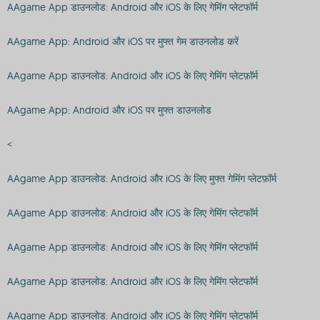
AAgame App डाउनलोड: Android और iOS के लिए गेमिंग प्लेटफॉर्म
AAgame App: Android और iOS पर मुफ्त गेम डाउनलोड करें
AAgame App डाउनलोड: Android और iOS के लिए गेमिंग प्लेटफ़ॉर्म
AAgame App: Android और iOS पर मुफ्त डाउनलोड
<
AAgame App डाउनलोड: Android और iOS के लिए मुफ्त गेमिंग प्लेटफ़ॉर्म
AAgame App डाउनलोड: Android और iOS के लिए गेमिंग प्लेटफॉर्म
AAgame App डाउनलोड: Android और iOS के लिए गेमिंग प्लेटफॉर्म
AAgame App डाउनलोड: Android और iOS के लिए गेमिंग प्लेटफॉर्म
AAgame App डाउनलोड: Android और iOS के लिए गेमिंग प्लेटफॉर्म