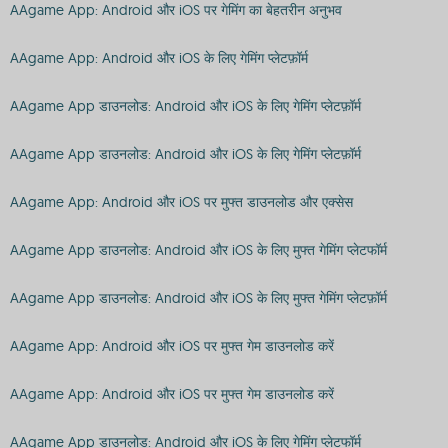
AAgame App: Android और iOS पर गेमिंग का बेहतरीन अनुभव
AAgame App: Android और iOS के लिए गेमिंग प्लेटफ़ॉर्म
AAgame App डाउनलोड: Android और iOS के लिए गेमिंग प्लेटफ़ॉर्म
AAgame App डाउनलोड: Android और iOS के लिए गेमिंग प्लेटफ़ॉर्म
AAgame App: Android और iOS पर मुफ्त डाउनलोड और एक्सेस
AAgame App डाउनलोड: Android और iOS के लिए मुफ्त गेमिंग प्लेटफॉर्म
AAgame App डाउनलोड: Android और iOS के लिए मुफ्त गेमिंग प्लेटफ़ॉर्म
AAgame App: Android और iOS पर मुफ्त गेम डाउनलोड करें
AAgame App: Android और iOS पर मुफ्त गेम डाउनलोड करें
AAgame App डाउनलोड: Android और iOS के लिए गेमिंग प्लेटफॉर्म