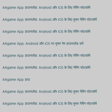
AAgame App डाउनलोड: Android और iOS के लिए गेमिंग प्लेटफॉर्म
AAgame App डाउनलोड: Android और iOS के लिए मुफ्त गेमिंग प्लेटफॉर्म
AAgame App डाउनलोड: Android और iOS के लिए गेमिंग प्लेटफॉर्म
AAgame App: Android और iOS पर मुफ्त गेम डाउनलोड करें
AAgame App डाउनलोड: Android और iOS के लिए गेमिंग प्लेटफॉर्म
AAgame App डाउनलोड: Android और iOS के लिए गेमिंग प्लेटफ़ॉर्म
AAgame App डाउ
AAgame App डाउनलोड: Android और iOS के लिए मुफ्त गेमिंग प्लेटफॉर्म
AAgame App डाउनलोड: Android और iOS के लिए मुफ्त गेमिंग प्लेटफॉर्म