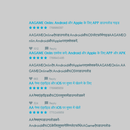
AAGAME Onlin: Android और Apple के लिए APP डाउनलोड गाइड
1768966397
AAGAMEOnlineऐपडाउनलोड:AndroidऔरiOSप्लेटफ़ॉर्मगाइडAAGAMEO
nlin:AndroidऔरAppleपरएक्सेसकरें,
1012
Reply
AAGAME Onlin एक्सेस करें: Android और Apple के लिए APP और APK
1769940485
AAGAMEOnlinऐप:AndroidऔरAppleपरएक्सेसकरेंAAGAMEOnlin:AA
GAMEOnlineऐप:AndroidऔरiOSपरडाउनलोड
663
Reply
AA गेम्स एंड्रॉइड और iOS पर मुफ्त में खेलने के लिए
1769985659
AAगेम्सएंड्रॉइडऔरiOSपरमुफ्तमेंडाउनलोडकरें
324
Reply
AA गेम्स एंड्रॉइड और iOS पर मुफ्त में खेलें
1770246959
AAगेम्सएप्पडाउनलोडकरें-
AndroidऔरiOSकेलिएमुफ्तगेमिंगप्लेटफॉर्मAAGameऐपडाउनलोड-