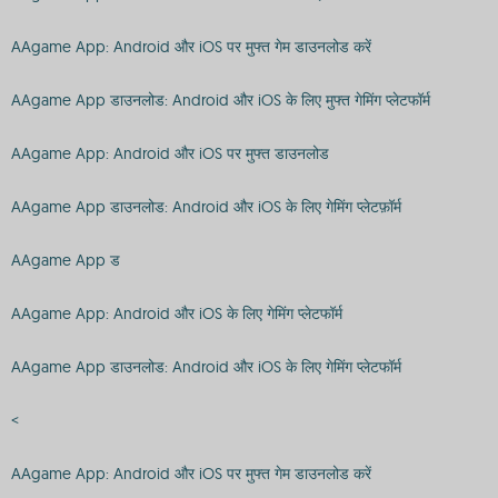
AAgame App: Android और iOS पर मुफ्त गेम डाउनलोड करें
AAgame App डाउनलोड: Android और iOS के लिए मुफ्त गेमिंग प्लेटफॉर्म
AAgame App: Android और iOS पर मुफ्त डाउनलोड
AAgame App डाउनलोड: Android और iOS के लिए गेमिंग प्लेटफ़ॉर्म
AAgame App ड
AAgame App: Android और iOS के लिए गेमिंग प्लेटफॉर्म
AAgame App डाउनलोड: Android और iOS के लिए गेमिंग प्लेटफॉर्म
<
AAgame App: Android और iOS पर मुफ्त गेम डाउनलोड करें