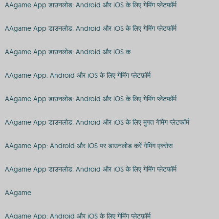
AAgame App डाउनलोड: Android और iOS के लिए गेमिंग प्लेटफॉर्म
AAgame App डाउनलोड: Android और iOS के लिए गेमिंग प्लेटफॉर्म
AAgame App डाउनलोड: Android और iOS क
AAgame App: Android और iOS के लिए गेमिंग प्लेटफ़ॉर्म
AAgame App डाउनलोड: Android और iOS के लिए गेमिंग प्लेटफॉर्म
AAgame App डाउनलोड: Android और iOS के लिए मुफ्त गेमिंग प्लेटफॉर्म
AAgame App: Android और iOS पर डाउनलोड करें गेमिंग एक्सेस
AAgame App डाउनलोड: Android और iOS के लिए गेमिंग प्लेटफॉर्म
AAgame
AAgame App: Android और iOS के लिए गेमिंग प्लेटफ़ॉर्म