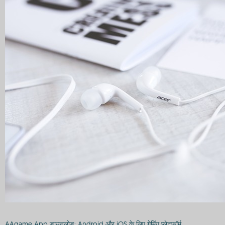
AAgame App डाउनलोड: Android और iOS के लिए गेमिंग प्लेटफॉर्म