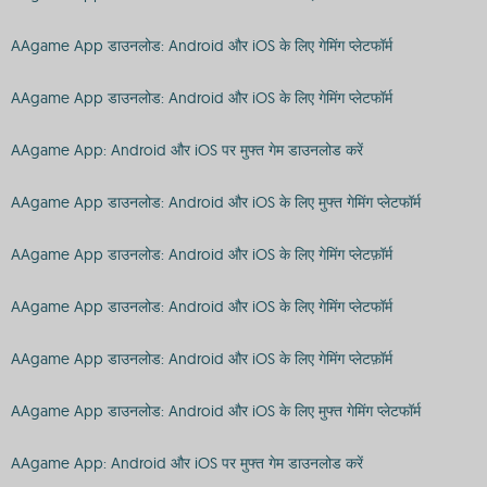
AAgame App डाउनलोड: Android और iOS के लिए गेमिंग प्लेटफॉर्म
AAgame App डाउनलोड: Android और iOS के लिए गेमिंग प्लेटफॉर्म
AAgame App: Android और iOS पर मुफ्त गेम डाउनलोड करें
AAgame App डाउनलोड: Android और iOS के लिए मुफ्त गेमिंग प्लेटफॉर्म
AAgame App डाउनलोड: Android और iOS के लिए गेमिंग प्लेटफ़ॉर्म
AAgame App डाउनलोड: Android और iOS के लिए गेमिंग प्लेटफॉर्म
AAgame App डाउनलोड: Android और iOS के लिए गेमिंग प्लेटफ़ॉर्म
AAgame App डाउनलोड: Android और iOS के लिए मुफ्त गेमिंग प्लेटफॉर्म
AAgame App: Android और iOS पर मुफ्त गेम डाउनलोड करें