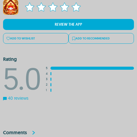
REVIEW THE APP
ADD TO WISHLIST
ADD TO RECOMMENDED
Rating
5.0
5
4
3
2
1
40 reviews
Comments