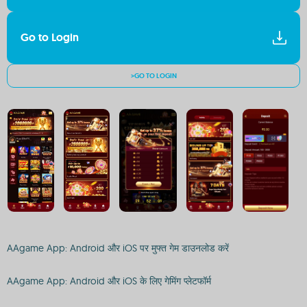
Go to Login
>GO TO LOGIN
AAgame App: Android और iOS पर मुफ्त गेम डाउनलोड करें
AAgame App: Android और iOS के लिए गेमिंग प्लेटफॉर्म