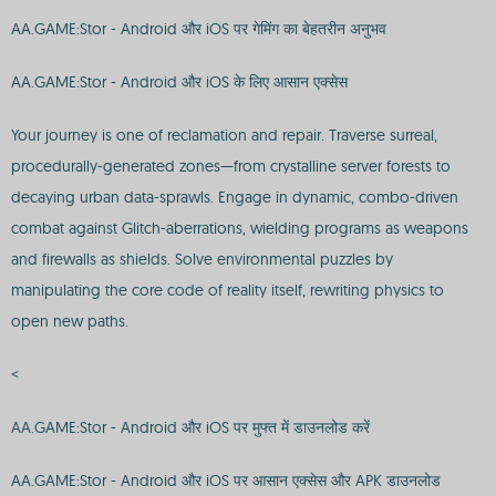
AA.GAME:Stor - Android और iOS पर गेमिंग का बेहतरीन अनुभव
AA.GAME:Stor - Android और iOS के लिए आसान एक्सेस
Your journey is one of reclamation and repair. Traverse surreal,
procedurally-generated zones—from crystalline server forests to
decaying urban data-sprawls. Engage in dynamic, combo-driven
combat against Glitch-aberrations, wielding programs as weapons
and firewalls as shields. Solve environmental puzzles by
manipulating the core code of reality itself, rewriting physics to
open new paths.
<
AA.GAME:Stor - Android और iOS पर मुफ्त में डाउनलोड करें
AA.GAME:Stor - Android और iOS पर आसान एक्सेस और APK डाउनलोड