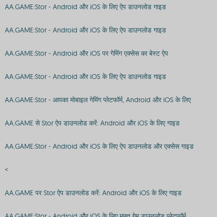
AA.GAME:Stor - Android और iOS के लिए ऐप डाउनलोड गाइड
AA.GAME:Stor - Android और iOS के लिए ऐप डाउनलोड गाइड
AA.GAME:Stor - Android और iOS पर गेमिंग एक्सेस का बेस्ट ऐप
AA.GAME:Stor - Android और iOS के लिए ऐप डाउनलोड गाइड
AA.GAME:Stor - आपका मोबाइल गेमिंग प्लेटफॉर्म, Android और iOS के लिए
AA.GAME से Stor ऐप डाउनलोड करें: Android और iOS के लिए गाइड
AA.GAME:Stor - Android और iOS के लिए ऐप डाउनलोड और एक्सेस गाइड
<
AA.GAME पर Stor ऐप डाउनलोड करें: Android और iOS के लिए गाइड
AA.GAME:Stor - Android और iOS के लिए मुफ्त गेम डाउनलोड प्लेटफ़ॉर्म