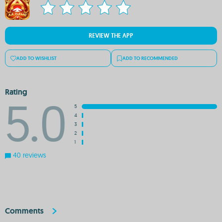
REVIEW THE APP
ADD TO WISHLIST
ADD TO RECOMMENDED
Rating
5.0
5
4
3
2
1
40 reviews
Comments