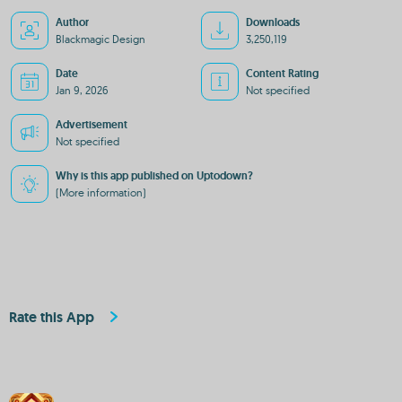
Author
Downloads
Blackmagic Design
3,250,119
Date
Content Rating
Jan 9, 2026
Not specified
Advertisement
Not specified
Why is this app published on Uptodown?
(More information)
Rate this App