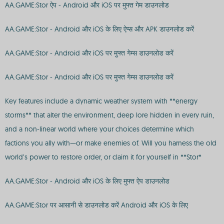
AA.GAME:Stor ऐप - Android और iOS पर मुफ्त गेम डाउनलोड
AA.GAME:Stor - Android और iOS के लिए ऐप्स और APK डाउनलोड करें
AA.GAME:Stor - Android और iOS पर मुफ्त गेम्स डाउनलोड करें
AA.GAME:Stor - Android और iOS पर मुफ्त गेम्स डाउनलोड करें
Key features include a dynamic weather system with **energy
storms** that alter the environment, deep lore hidden in every ruin,
and a non-linear world where your choices determine which
factions you ally with—or make enemies of. Will you harness the old
world’s power to restore order, or claim it for yourself in **Stor*
AA.GAME:Stor - Android और iOS के लिए मुफ्त ऐप डाउनलोड
AA.GAME:Stor पर आसानी से डाउनलोड करें Android और iOS के लिए