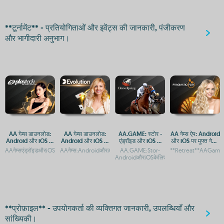
**टूर्नामेंट** - प्रतियोगिताओं और इवेंट्स की जानकारी, पंजीकरण
और भागीदारी अनुभाग।
AA गेम्स डाउनलोड:
AA गेम्स डाउनलोड:
AA.GAME: स्टोर -
AA गेम्स ऐप: Android
Android और iOS पर
Android और iOS पर
एंड्रॉइड और iOS के
और iOS पर मुफ्त गेमिंग
मुफ्त गेमिंग एप
मुफ्त गेमिंग एप्स
लिए गेमिंग ऐप्स का
का आनंद
AAगेम्सएंड्रॉइडऔरiOSपरमुफ्तमेंखेलनेकेलिएडाउनलोडकरें
AAगेम्स:AndroidऔरiOSपरमुफ्तगेमिंगकाआनंदAAGameडाउनलोड:Android
AA.GAME:Stor-
**Retreat**AAGame:
एक्सेस
AndroidऔरiOSकेलिएमुफ्तगेमडाउनलोडप्लेटफ़ॉर
**प्रोफ़ाइल** - उपयोगकर्ता की व्यक्तिगत जानकारी, उपलब्धियाँ और
सांख्यिकी।