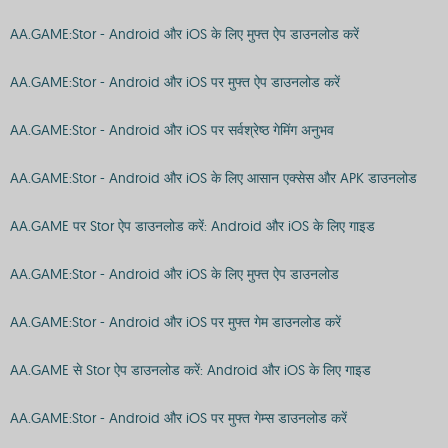
AA.GAME:Stor - Android और iOS के लिए मुफ्त ऐप डाउनलोड करें
AA.GAME:Stor - Android और iOS पर मुफ्त ऐप डाउनलोड करें
AA.GAME:Stor - Android और iOS पर सर्वश्रेष्ठ गेमिंग अनुभव
AA.GAME:Stor - Android और iOS के लिए आसान एक्सेस और APK डाउनलोड
AA.GAME पर Stor ऐप डाउनलोड करें: Android और iOS के लिए गाइड
AA.GAME:Stor - Android और iOS के लिए मुफ्त ऐप डाउनलोड
AA.GAME:Stor - Android और iOS पर मुफ्त गेम डाउनलोड करें
AA.GAME से Stor ऐप डाउनलोड करें: Android और iOS के लिए गाइड
AA.GAME:Stor - Android और iOS पर मुफ्त गेम्स डाउनलोड करें