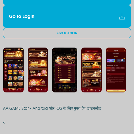
Go to Login
>GO TO LOGIN
AA.GAME:Stor - Android और iOS के लिए मुफ्त ऐप डाउनलोड
<