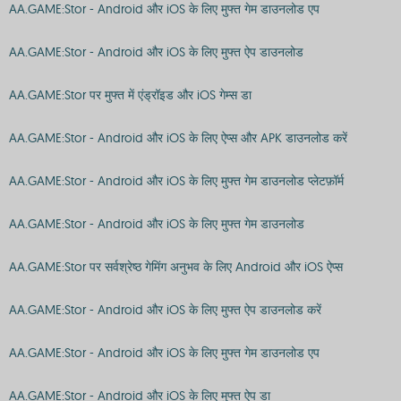
AA.GAME:Stor - Android और iOS के लिए मुफ्त गेम डाउनलोड एप
AA.GAME:Stor - Android और iOS के लिए मुफ्त ऐप डाउनलोड
AA.GAME:Stor पर मुफ्त में एंड्रॉइड और iOS गेम्स डा
AA.GAME:Stor - Android और iOS के लिए ऐप्स और APK डाउनलोड करें
AA.GAME:Stor - Android और iOS के लिए मुफ्त गेम डाउनलोड प्लेटफ़ॉर्म
AA.GAME:Stor - Android और iOS के लिए मुफ्त गेम डाउनलोड
AA.GAME:Stor पर सर्वश्रेष्ठ गेमिंग अनुभव के लिए Android और iOS ऐप्स
AA.GAME:Stor - Android और iOS के लिए मुफ्त ऐप डाउनलोड करें
AA.GAME:Stor - Android और iOS के लिए मुफ्त गेम डाउनलोड एप
AA.GAME:Stor - Android और iOS के लिए मुफ्त ऐप डा