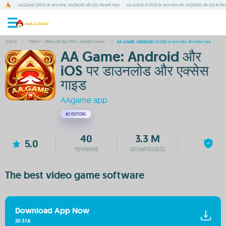
AAGAME OFFIC ऐप डाउनलोड: ANDROID और IOS प्लेटफ़ॉर्म गाइड
AA.GAME से STOR ऐप डाउनलोड करें: ANDROID और IOS के लिए 
HOME
/
**रैंकिंग** - वैश्विक और मित्र रैंकिंग, लीडरबोर्ड प्रदर्शन।
/
AA GAME: ANDROID और IOS पर डाउनलोड और एक्सेस गाइड
AA Game: Android और
iOS पर डाउनलोड और एक्सेस
गाइड
AAgame app
#2
EDITORS
40
3.3 M
5.0
reviews
downloads
The best video game software
Download App Now
20.3.1.6