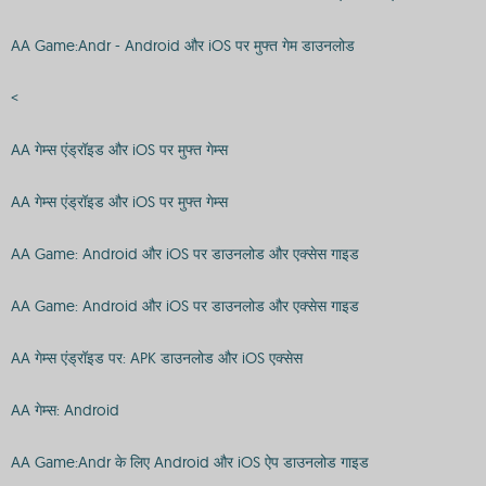
AA Game:Andr - Android और iOS पर मुफ्त गेम डाउनलोड
<
AA गेम्स एंड्रॉइड और iOS पर मुफ्त गेम्स
AA गेम्स एंड्रॉइड और iOS पर मुफ्त गेम्स
AA Game: Android और iOS पर डाउनलोड और एक्सेस गाइड
AA Game: Android और iOS पर डाउनलोड और एक्सेस गाइड
AA गेम्स एंड्रॉइड पर: APK डाउनलोड और iOS एक्सेस
AA गेम्स: Android
AA Game:Andr के लिए Android और iOS ऐप डाउनलोड गाइड