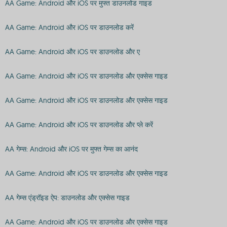
AA Game: Android और iOS पर मुफ्त डाउनलोड गाइड
AA Game: Android और iOS पर डाउनलोड करें
AA Game: Android और iOS पर डाउनलोड और ए
AA Game: Android और iOS पर डाउनलोड और एक्सेस गाइड
AA Game: Android और iOS पर डाउनलोड और एक्सेस गाइड
AA Game: Android और iOS पर डाउनलोड और प्ले करें
AA गेम्स: Android और iOS पर मुफ्त गेम्स का आनंद
AA Game: Android और iOS पर डाउनलोड और एक्सेस गाइड
AA गेम्स एंड्रॉइड ऐप: डाउनलोड और एक्सेस गाइड
AA Game: Android और iOS पर डाउनलोड और एक्सेस गाइड