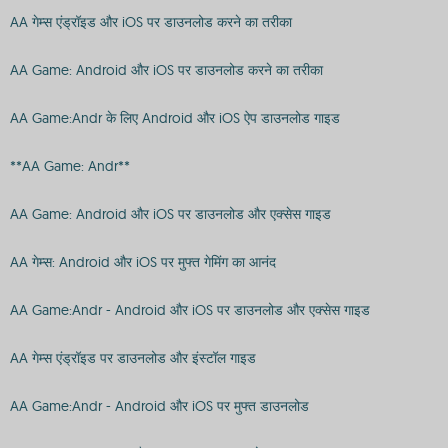
AA गेम्स एंड्रॉइड और iOS पर डाउनलोड करने का तरीका
AA Game: Android और iOS पर डाउनलोड करने का तरीका
AA Game:Andr के लिए Android और iOS ऐप डाउनलोड गाइड
**AA Game: Andr**
AA Game: Android और iOS पर डाउनलोड और एक्सेस गाइड
AA गेम्स: Android और iOS पर मुफ्त गेमिंग का आनंद
AA Game:Andr - Android और iOS पर डाउनलोड और एक्सेस गाइड
AA गेम्स एंड्रॉइड पर डाउनलोड और इंस्टॉल गाइड
AA Game:Andr - Android और iOS पर मुफ्त डाउनलोड