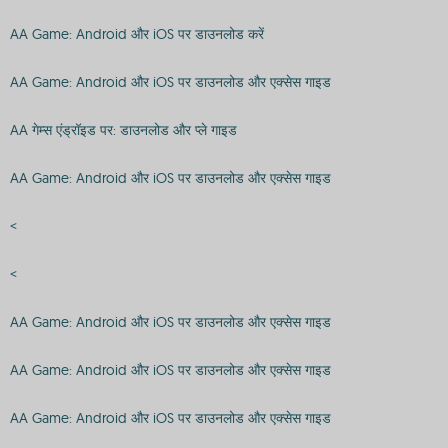
AA Game: Android और iOS पर डाउनलोड करें
AA Game: Android और iOS पर डाउनलोड और एक्सेस गाइड
AA गेम्स एंड्रॉइड पर: डाउनलोड और प्ले गाइड
AA Game: Android और iOS पर डाउनलोड और एक्सेस गाइड
<
<
AA Game: Android और iOS पर डाउनलोड और एक्सेस गाइड
AA Game: Android और iOS पर डाउनलोड और एक्सेस गाइड
AA Game: Android और iOS पर डाउनलोड और एक्सेस गाइड