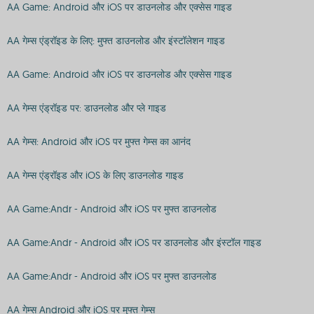
AA Game: Android और iOS पर डाउनलोड और एक्सेस गाइड
AA गेम्स एंड्रॉइड के लिए: मुफ्त डाउनलोड और इंस्टॉलेशन गाइड
AA Game: Android और iOS पर डाउनलोड और एक्सेस गाइड
AA गेम्स एंड्रॉइड पर: डाउनलोड और प्ले गाइड
AA गेम्स: Android और iOS पर मुफ्त गेम्स का आनंद
AA गेम्स एंड्रॉइड और iOS के लिए डाउनलोड गाइड
AA Game:Andr - Android और iOS पर मुफ्त डाउनलोड
AA Game:Andr - Android और iOS पर डाउनलोड और इंस्टॉल गाइड
AA Game:Andr - Android और iOS पर मुफ्त डाउनलोड
AA गेम्स Android और iOS पर मुफ्त गेम्स