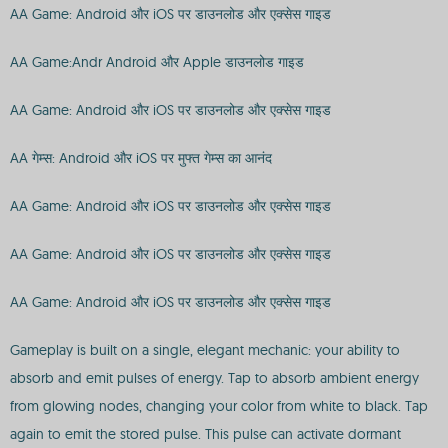
AA Game: Android और iOS पर डाउनलोड और एक्सेस गाइड
AA Game:Andr Android और Apple डाउनलोड गाइड
AA Game: Android और iOS पर डाउनलोड और एक्सेस गाइड
AA गेम्स: Android और iOS पर मुफ्त गेम्स का आनंद
AA Game: Android और iOS पर डाउनलोड और एक्सेस गाइड
AA Game: Android और iOS पर डाउनलोड और एक्सेस गाइड
AA Game: Android और iOS पर डाउनलोड और एक्सेस गाइड
Gameplay is built on a single, elegant mechanic: your ability to
absorb and emit pulses of energy. Tap to absorb ambient energy
from glowing nodes, changing your color from white to black. Tap
again to emit the stored pulse. This pulse can activate dormant