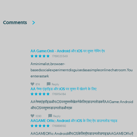
Comments
AA Game:Onli - Android और iOS पर मुफ्त गेमिंग ऐप
1769020349
Aminimalist,browser-
basedsocialexperimentdisguisedasasimpleonlinechatroom.You
enterastark
874
Reply
AA गेम्स एंड्रॉइड और iOS पर मुफ्त में खेलने के लिए
1769154184
AAगेम्सएंड्रॉइडऔरiOSपरमुफ्तमेंखेलनेकेलिएडाउनलोडकरेंAAGame:Android
औरiOSपरमुफ्तडाउनलोडऔरएक
1090
Reply
AAGAME Offic: Android और iOS के लिए ऐप डाउनलोड गाइड
1769896192
AAGAMEOffic:AndroidऔरiOSकेलिएऐपडाउनलोडगाइडAAGAMEOfficऐ