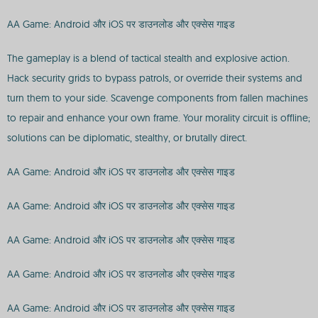
AA Game: Android और iOS पर डाउनलोड और एक्सेस गाइड
The gameplay is a blend of tactical stealth and explosive action.
Hack security grids to bypass patrols, or override their systems and
turn them to your side. Scavenge components from fallen machines
to repair and enhance your own frame. Your morality circuit is offline;
solutions can be diplomatic, stealthy, or brutally direct.
AA Game: Android और iOS पर डाउनलोड और एक्सेस गाइड
AA Game: Android और iOS पर डाउनलोड और एक्सेस गाइड
AA Game: Android और iOS पर डाउनलोड और एक्सेस गाइड
AA Game: Android और iOS पर डाउनलोड और एक्सेस गाइड
AA Game: Android और iOS पर डाउनलोड और एक्सेस गाइड