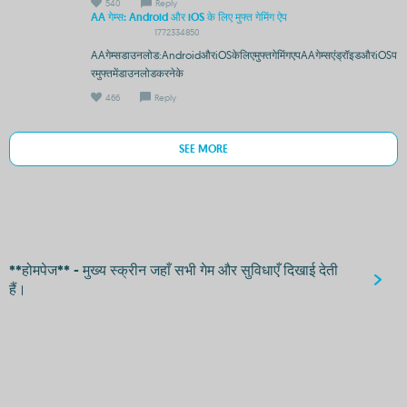
540
Reply
AA गेम्स: Android और iOS के लिए मुफ्त गेमिंग ऐप
1772334850
AAगेम्सडाउनलोड:AndroidऔरiOSकेलिएमुफ्तगेमिंगएपAAगेम्सएंड्रॉइडऔरiOSप
रमुफ्तमेंडाउनलोडकरनेके
466
Reply
SEE MORE
**होमपेज** - मुख्य स्क्रीन जहाँ सभी गेम और सुविधाएँ दिखाई देती
हैं।