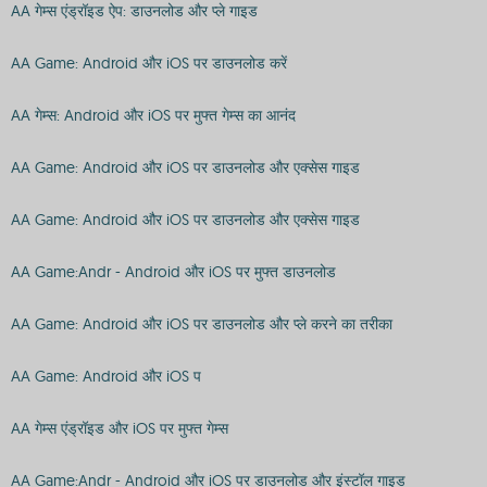
AA गेम्स एंड्रॉइड ऐप: डाउनलोड और प्ले गाइड
AA Game: Android और iOS पर डाउनलोड करें
AA गेम्स: Android और iOS पर मुफ्त गेम्स का आनंद
AA Game: Android और iOS पर डाउनलोड और एक्सेस गाइड
AA Game: Android और iOS पर डाउनलोड और एक्सेस गाइड
AA Game:Andr - Android और iOS पर मुफ्त डाउनलोड
AA Game: Android और iOS पर डाउनलोड और प्ले करने का तरीका
AA Game: Android और iOS प
AA गेम्स एंड्रॉइड और iOS पर मुफ्त गेम्स
AA Game:Andr - Android और iOS पर डाउनलोड और इंस्टॉल गाइड