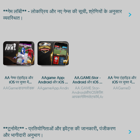
**गेम लॉबी** - लोकप्रिय और नए गेम्स की सूची, श्रेणियों के अनुसार
व्यवस्थित।
AA गेम्स एंड्रॉइड और
AAgame App:
AA.GAME:Stor -
AA गेम्स एंड्रॉइड और
iOS पर मुफ्त में
Android और iOS पर
Android और iOS पर
iOS पर मुफ्त में
डाउनलोड करें
मुफ्त गेम डाउनलोड करें
मुफ्त गेम्स डाउनलोड
डाउनलोड करें
AAGameडाउनलोडकरें:AndroidऔरiOSकेलिएमुफ्तगेमिंगऐपAAGameकैसेडाउनलोडकरें:Android
AAgameApp:AndroidऔरiOSकेलिएगेमिंगप्लेटफ़ॉर्मAAgameAppडाउनलोड
AA.GAME:Stor-
AAGameD
करें
AndroidऔरiOSकेलिएमुफ्तगेमडाउनलोडAA.GAM
आपकागेमिंगप्लेटफॉर्म,Androidऔर
**टूर्नामेंट** - प्रतियोगिताओं और इवेंट्स की जानकारी, पंजीकरण
और भागीदारी अनुभाग।