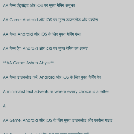
AA गेम्स एंड्रॉइड और iOS पर मुफ्त गेमिंग अनुभव
AA Game: Android और iOS पर मुफ्त डाउनलोड और एक्सेस
AA गेम्स: Android और iOS के लिए मुफ्त गेमिंग ऐप्स
AA गेम्स ऐप: Android और iOS पर मुफ्त गेमिंग का आनंद
**AA Game: Ashen Abyss**
AA गेम्स डाउनलोड करें: Android और iOS के लिए मुफ्त गेमिंग ऐप
A minimalist text adventure where every choice is a letter.
A
AA Game: Android और iOS के लिए मुफ्त डाउनलोड और एक्सेस गाइड