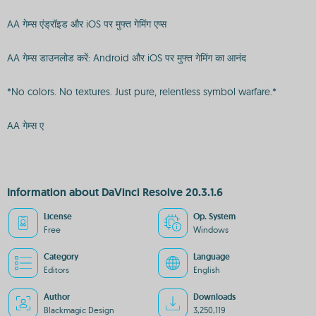
AA गेम्स एंड्रॉइड और iOS पर मुफ्त गेमिंग एप्स
AA गेम्स डाउनलोड करें: Android और iOS पर मुफ्त गेमिंग का आनंद
*No colors. No textures. Just pure, relentless symbol warfare.*
AA गेम्स ए
Information about DaVinci Resolve 20.3.1.6
License
Op. System
Free
Windows
Category
Language
Editors
English
Author
Downloads
Blackmagic Design
3,250,119