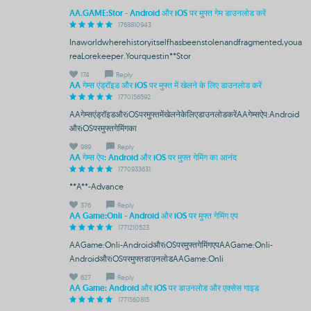
AA.GAME:Stor - Android और iOS पर मुफ्त गेम डाउनलोड करें
1768810943
Inaworldwherehistoryitselfhasbeenstolenandfragmented,youa
reaLorekeeper.Yourquestin**Stor
174
Reply
AA गेम्स एंड्रॉइड और iOS पर मुफ्त में खेलने के लिए डाउनलोड करें
1770156592
AAगेम्सएंड्रॉइडऔरiOSपरमुफ्तमेंखेलनेकेलिएडाउनलोडकरेंAAगेम्सऐप:Android
औरiOSपरमुफ्तगेमिंगका
989
Reply
AA गेम्स ऐप: Android और iOS पर मुफ्त गेमिंग का आनंद
1770933631
**A**-Advance
376
Reply
AA Game:Onli - Android और iOS पर मुफ्त गेमिंग एप
1771210523
AAGame:Onli-AndroidऔरiOSपरमुफ्तगेमिंगएपAAGame:Onli-
AndroidऔरiOSपरमुफ्तडाउनलोडAAGame:Onli
627
Reply
AA Game: Android और iOS पर डाउनलोड और एक्सेस गाइड
1771560815