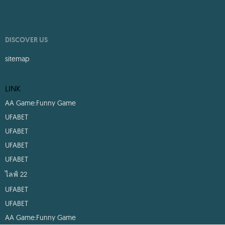
DISCOVER US
sitemap
LINK
AA Game:Funny Game
UFABET
UFABET
UFABET
UFABET
ไลฟ์ 22
UFABET
UFABET
AA Game:Funny Game