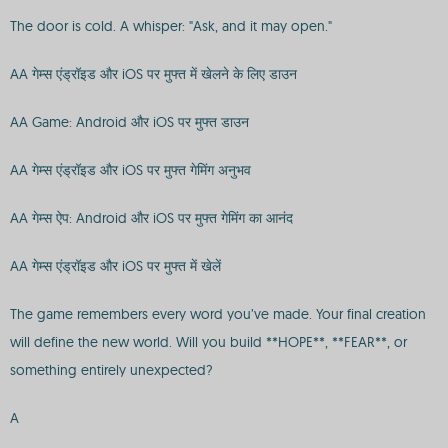
The door is cold. A whisper: "Ask, and it may open."
AA गेम्स एंड्रॉइड और iOS पर मुफ्त में खेलने के लिए डाउन
AA Game: Android और iOS पर मुफ्त डाउन
AA गेम्स एंड्रॉइड और iOS पर मुफ्त गेमिंग अनुभव
AA गेम्स ऐप: Android और iOS पर मुफ्त गेमिंग का आनंद
AA गेम्स एंड्रॉइड और iOS पर मुफ्त में खेलें
The game remembers every word you’ve made. Your final creation
will define the new world. Will you build **HOPE**, **FEAR**, or
something entirely unexpected?
A