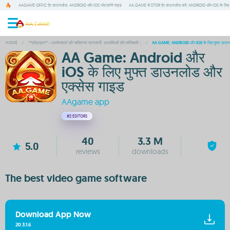
AAGAME OFFIC ऐप डाउनलोड: ANDROID और IOS प्लेटफ़ॉर्म गाइड
AA.GAME से STOR ऐप डाउनलोड करें: ANDROID और IOS के लिए 
HOME
/
**प्रोफ़ाइल** - उपयोगकर्ता की व्यक्तिगत जानकारी, उपलब्धियाँ और सांख्यिकी।
/
AA GAME: ANDROID और IOS के लिए मुफ्त डाउनल
AA Game: Android और
iOS के लिए मुफ्त डाउनलोड और
एक्सेस गाइड
AAgame app
#2
EDITORS
40
3.3 M
5.0
reviews
downloads
The best video game software
Download App Now
20.3.1.6