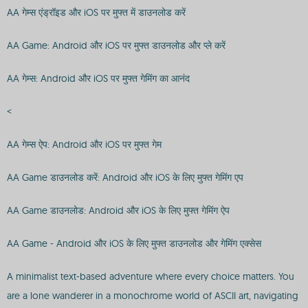
AA गेम्स एंड्रॉइड और iOS पर मुफ्त में डाउनलोड करें
AA Game: Android और iOS पर मुफ्त डाउनलोड और प्ले करें
AA गेम्स: Android और iOS पर मुफ्त गेमिंग का आनंद
<
AA गेम्स ऐप: Android और iOS पर मुफ्त गेम
AA Game डाउनलोड करें: Android और iOS के लिए मुफ्त गेमिंग एप
AA Game डाउनलोड: Android और iOS के लिए मुफ्त गेमिंग ऐप
AA Game - Android और iOS के लिए मुफ्त डाउनलोड और गेमिंग एक्सेस
A minimalist text-based adventure where every choice matters. You
are a lone wanderer in a monochrome world of ASCII art, navigating