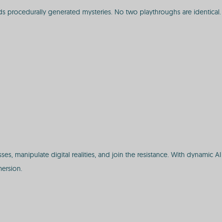
olds procedurally generated mysteries. No two playthroughs are identical.
sses, manipulate digital realities, and join the resistance. With dynamic A
ersion.