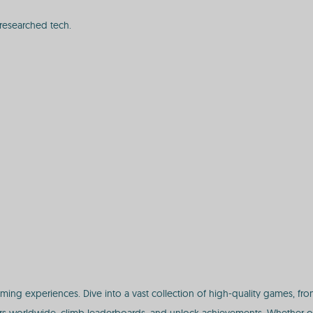
 researched tech.
ng experiences. Dive into a vast collection of high-quality games, fro