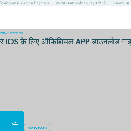
 करें: ANDROID और IOS के लिए मुफ्त APK
AA गेम्स: ANDROID और IOS पर मुफ्त गेमिंग ऐप
AAGAME OFFIC
शियल APP डाउनलोड गाइड
 iOS के लिए ऑफिशियल APP डाउनलोड गा
>GO TO LOGIN