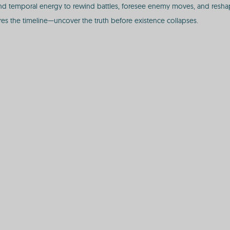
 temporal energy to rewind battles, foresee enemy moves, and reshape re
tures the timeline—uncover the truth before existence collapses.