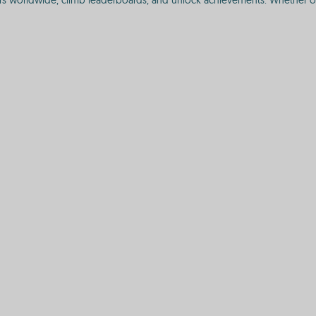
yers worldwide, climb leaderboards, and unlock achievements. Whether on