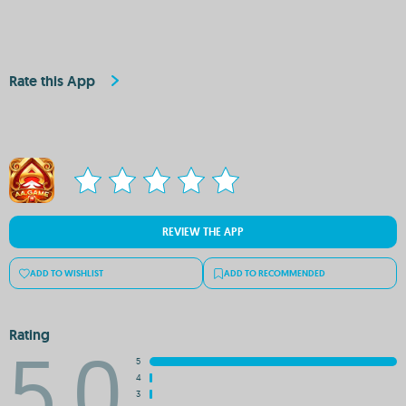
Rate this App
REVIEW THE APP
ADD TO WISHLIST
ADD TO RECOMMENDED
Rating
5.0
5
4
3