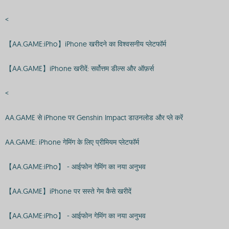
<
【AA.GAME:iPho】iPhone खरीदने का विश्वसनीय प्लेटफॉर्म
【AA.GAME】iPhone खरीदें: सर्वोत्तम डील्स और ऑफ़र्स
<
AA.GAME से iPhone पर Genshin Impact डाउनलोड और प्ले करें
AA.GAME: iPhone गेमिंग के लिए प्रीमियम प्लेटफॉर्म
【AA.GAME:iPho】 - आईफोन गेमिंग का नया अनुभव
【AA.GAME】iPhone पर सस्ते गेम कैसे खरीदें
【AA.GAME:iPho】 - आईफोन गेमिंग का नया अनुभव