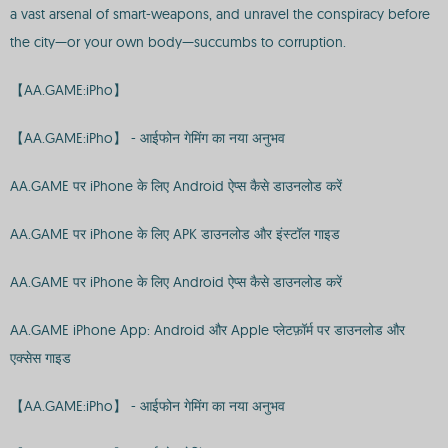
a vast arsenal of smart-weapons, and unravel the conspiracy before
the city—or your own body—succumbs to corruption.
【AA.GAME:iPho】
【AA.GAME:iPho】 - आईफोन गेमिंग का नया अनुभव
AA.GAME पर iPhone के लिए Android ऐप्स कैसे डाउनलोड करें
AA.GAME पर iPhone के लिए APK डाउनलोड और इंस्टॉल गाइड
AA.GAME पर iPhone के लिए Android ऐप्स कैसे डाउनलोड करें
AA.GAME iPhone App: Android और Apple प्लेटफ़ॉर्म पर डाउनलोड और
एक्सेस गाइड
【AA.GAME:iPho】 - आईफोन गेमिंग का नया अनुभव