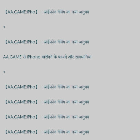
【AA.GAME:iPho】 - आईफोन गेमिंग का नया अनुभव
<
【AA.GAME:iPho】 - आईफोन गेमिंग का नया अनुभव
AA.GAME से iPhone खरीदने के फायदे और सावधानियां
<
【AA.GAME:iPho】 - आईफोन गेमिंग का नया अनुभव
【AA.GAME:iPho】 - आईफोन गेमिंग का नया अनुभव
【AA.GAME:iPho】 - आईफोन गेमिंग का नया अनुभव
【AA.GAME:iPho】 - आईफोन गेमिंग का नया अनुभव