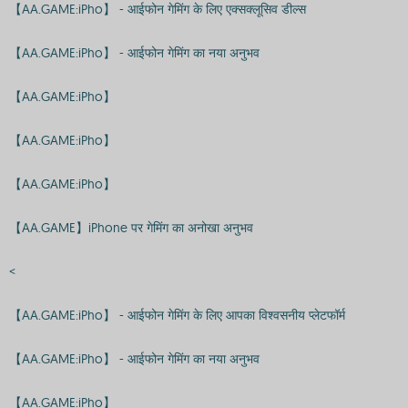
【AA.GAME:iPho】 - आईफोन गेमिंग के लिए एक्सक्लूसिव डील्स
【AA.GAME:iPho】 - आईफोन गेमिंग का नया अनुभव
【AA.GAME:iPho】
【AA.GAME:iPho】
【AA.GAME:iPho】
【AA.GAME】iPhone पर गेमिंग का अनोखा अनुभव
<
【AA.GAME:iPho】 - आईफोन गेमिंग के लिए आपका विश्वसनीय प्लेटफॉर्म
【AA.GAME:iPho】 - आईफोन गेमिंग का नया अनुभव
【AA.GAME:iPho】