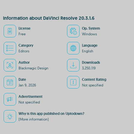
Information about DaVinci Resolve 20.3.1.6
License
Op. System
Free
Windows
Category
Language
Editors
English
Author
Downloads
Blackmagic Design
3,250,119
Date
Content Rating
Jan 9, 2026
Not specified
Advertisement
Not specified
Why is this app published on Uptodown?
(More information)