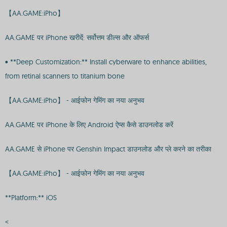
【AA.GAME:iPho】
AA.GAME पर iPhone खरीदें: सर्वोत्तम डील्स और ऑफर्स
• **Deep Customization:** Install cyberware to enhance abilities,
from retinal scanners to titanium bone
【AA.GAME:iPho】 - आईफोन गेमिंग का नया अनुभव
AA.GAME पर iPhone के लिए Android ऐप्स कैसे डाउनलोड करें
AA.GAME से iPhone पर Genshin Impact डाउनलोड और प्ले करने का तरीका
【AA.GAME:iPho】 - आईफोन गेमिंग का नया अनुभव
**Platform:** iOS
<