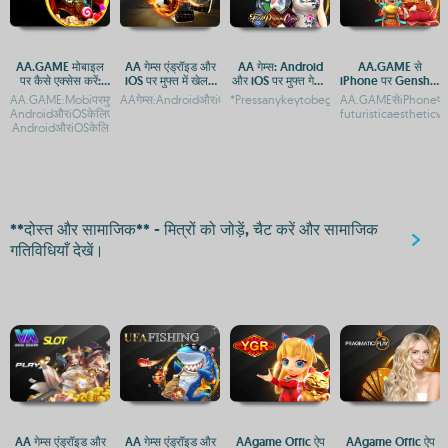
AA.GAME मोबाइल
AA गेम्स एंड्रॉइड और
AA गेम्स: Android
AA.GAME से
पर कैसे एक्सेस करें:
iOS पर मुफ्त में खेलने
और iOS पर मुफ्त गेमिंग
iPhone पर Genshin
Android और iOS
के लिए डाउनलोड करें
एप्स
Impact APK
AA.GAME:Mobiपरमुफ्तमेंडाउनलोडकरें-
AAगेम्स:AndroidऔरiOSपरमुफ्तगेमिंगकाआनंदAAGameApp:Androidऔर
*Pressanykeytobegin.*AAगेम्सऐप:एंड्रॉइड
AA.GAMEसेiPhoneपरG
गाइड
डाउनलोड और इंस्टॉल
AndroidऔरiOSकेलिएऐपएक्सेसAA.GAME:Mobi-
futuristicaestheticw
गाइड
AndroidऔरiOSकेलि
**दोस्त और सामाजिक** - मित्रों को जोड़ें, चैट करें और सामाजिक
गतिविधियाँ देखें।
AA गेम्स एंड्रॉइड और
AA गेम्स एंड्रॉइड और
AAgame Offic ऐप
AAgame Offic ऐप