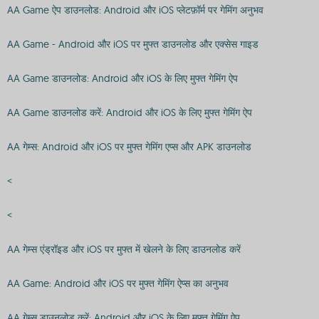
AA Game ऐप डाउनलोड: Android और iOS प्लेटफ़ॉर्म पर गेमिंग अनुभव
AA Game - Android और iOS पर मुफ्त डाउनलोड और एक्सेस गाइड
AA Game डाउनलोड: Android और iOS के लिए मुफ्त गेमिंग ऐप
AA Game डाउनलोड करें: Android और iOS के लिए मुफ्त गेमिंग ऐप
AA गेम्स: Android और iOS पर मुफ्त गेमिंग एप्स और APK डाउनलोड
<
<
AA गेम्स एंड्रॉइड और iOS पर मुफ्त में खेलने के लिए डाउनलोड करें
AA Game: Android और iOS पर मुफ्त गेमिंग ऐप्स का अनुभव
AA गेम्स डाउनलोड करें: Android और iOS के लिए मुफ्त गेमिंग ऐप