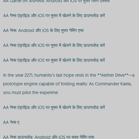
AA Game एप्प डाउनलोड: Android और iOS पर मुफ्त गेमिंग एक्सेस
AA गेम्स एंड्रॉइड और iOS पर मुफ्त में खेलने के लिए डाउनलोड करें
AA गेम्स: Android और iOS के लिए मुफ्त गेमिंग एप्स
AA गेम्स एंड्रॉइड और iOS पर मुफ्त में खेलने के लिए डाउनलोड करें
AA गेम्स एंड्रॉइड और iOS पर मुफ्त में खेलने के लिए डाउनलोड करें
In the year 2271, humanity’s last hope rests in the **Aether Drive**—a
prototype engine capable of folding reality. As Commander Kaela,
you must pilot the experime
AA गेम्स एंड्रॉइड और iOS पर मुफ्त में खेलने के लिए डाउनलोड करें
AA गेम्स ए
AA गेम्स डाउनलोड: Android और iOS पर मुफ्त गेमिंग एप्स