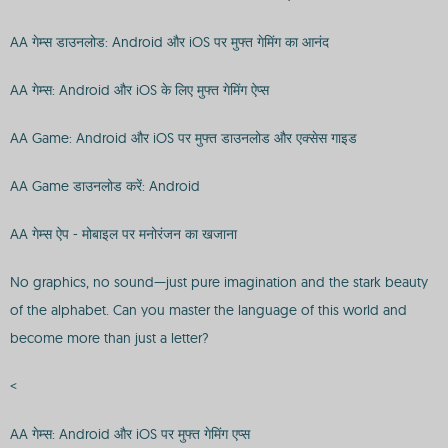
AA गेम्स डाउनलोड: Android और iOS पर मुफ्त गेमिंग का आनंद
AA गेम्स: Android और iOS के लिए मुफ्त गेमिंग ऐप्स
AA Game: Android और iOS पर मुफ्त डाउनलोड और एक्सेस गाइड
AA Game डाउनलोड करें: Android
AA गेम्स ऐप - मोबाइल पर मनोरंजन का खजाना
No graphics, no sound—just pure imagination and the stark beauty
of the alphabet. Can you master the language of this world and
become more than just a letter?
<
AA गेम्स: Android और iOS पर मुफ्त गेमिंग एप्स