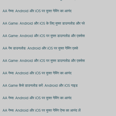
AA गेम्स: Android और iOS पर मुफ्त गेमिंग का आनंद
AA Game: Android और iOS के लिए मुफ्त डाउनलोड और प्ले
AA Game: Android और iOS पर मुफ्त डाउनलोड और एक्सेस
AA गेम डाउनलोड: Android और iOS पर मुफ्त गेमिंग एक्से
AA Game: Android और iOS पर मुफ्त डाउनलोड और एक्सेस
AA गेम्स: Android और iOS पर मुफ्त गेमिंग का आनंद
AA Game कैसे डाउनलोड करें: Android और iOS गाइड
AA गेम्स: Android और iOS पर मुफ्त गेमिंग का आनंद
AA गेम्स: Android और iOS पर मुफ्त गेमिंग ऐप्स का आनंद लें