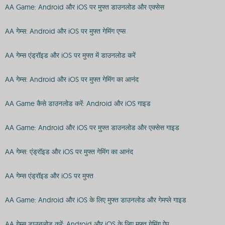
AA Game: Android और iOS पर मुफ्त डाउनलोड और एक्सेस
AA गेम्स: Android और iOS पर मुफ्त गेमिंग एप्स
AA गेम्स एंड्रॉइड और iOS पर मुफ्त में डाउनलोड करें
AA गेम्स: Android और iOS पर मुफ्त गेमिंग का आनंद
AA Game कैसे डाउनलोड करें: Android और iOS गाइड
AA Game: Android और iOS पर मुफ्त डाउनलोड और एक्सेस गाइड
AA गेम्स: एंड्रॉइड और iOS पर मुफ्त गेमिंग का आनंद
AA गेम्स एंड्रॉइड और iOS पर मुफ्त
AA Game: Android और iOS के लिए मुफ्त डाउनलोड और गेमप्ले गाइड
AA गेम्स डाउनलोड करें: Android और iOS के लिए मुफ्त गेमिंग ऐप