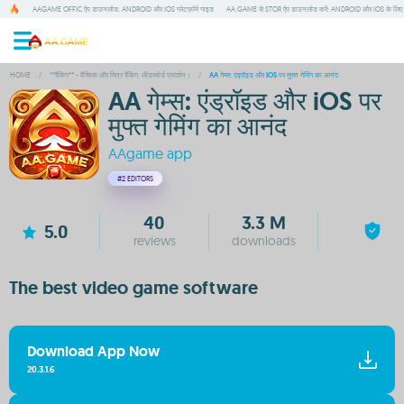
AAGAME OFFIC ऐप डाउनलोड: ANDROID और IOS प्लेटफ़ॉर्म गाइड
AA.GAME से STOR ऐप डाउनलोड करें: ANDROID और IOS के लिए 
HOME
/
**रैंकिंग** - वैश्विक और मित्र रैंकिंग, लीडरबोर्ड प्रदर्शन।
/
AA गेम्स: एंड्रॉइड और IOS पर मुफ्त गेमिंग का आनंद
AA गेम्स: एंड्रॉइड और iOS पर
मुफ्त गेमिंग का आनंद
AAgame app
#2
EDITORS
40
3.3 M
5.0
reviews
downloads
The best video game software
Download App Now
20.3.1.6