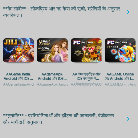
**गेम लॉबी** - लोकप्रिय और नए गेम्स की सूची, श्रेणियों के अनुसार
व्यवस्थित।
AAGame India:
AAgameApk:
AA गेम्स एंड्रॉइड और
AAGAME Online
Android और iOS पर
Android और iOS के
iOS पर मुफ्त में
ऐप: Android और iOS
ऐप्स और APK
लिए बेस्ट गेमिंग ऐप
डाउनलोड करें
पर डाउनलोड करें
AAGameIndia:AndroidऔरiOSपरडाउनलोडकरेंऔरखेलेंAAGameIndiaAppDownload:Android
AAgameApk:AndroidऔरiOSकेलिएमुफ्तगेमडाउनलोडAAgameApk:And
AAगेम्सएंड्रॉइडऔरiOSपरमुफ्तमेंखेलनेकेलिएडाउन
AAGAMEOnlin:Andro
डाउनलोड करें
**टूर्नामेंट** - प्रतियोगिताओं और इवेंट्स की जानकारी, पंजीकरण
और भागीदारी अनुभाग।