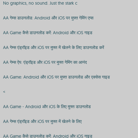
No graphics, no sound. Just the stark c
AA गेम्स डाउनलोड: Android और iOS पर मुफ्त गेमिंग एप्स
AA Game कैसे डाउनलोड करें: Android और iOS गाइड
AA गेम्स एंड्रॉइड और iOS पर मुफ्त में खेलने के लिए डाउनलोड करें
AA गेम्स ऐप: एंड्रॉइड और iOS पर मुफ्त गेमिंग का आनंद
AA Game: Android और iOS पर मुफ्त डाउनलोड और एक्सेस गाइड
<
AA Game - Android और iOS के लिए मुफ्त डाउनलोड
AA गेम्स एंड्रॉइड और iOS पर मुफ्त में खेलने के लिए
AA Game कैसे डाउनलोड करें: Android और iOS गाइड