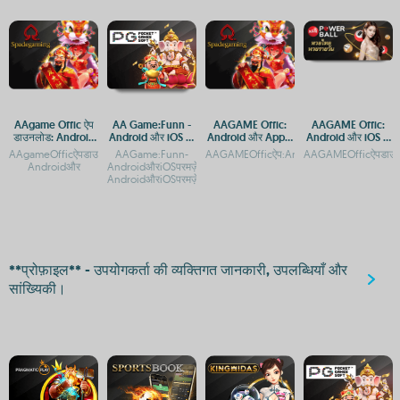
AAgame Offic ऐप
AA Game:Funn -
AAGAME Offic:
AAGAME Offic:
डाउनलोड: Android
Android और iOS पर
Android और Apple
Android और iOS के
और iOS प्लेटफ़ॉर्म पर
मज़ेदार गेमिंग अनुभव
के लिए ऐप डाउनलोड
लिए ऐप डाउनलोड करें
AAgameOfficऐपडाउनलोड:AndroidऔरiOSप्लेटफ़ॉर्मपरगेमिंगएक्सेसAAgameOfficऐपडाउनलोड-
AAGame:Funn-
AAGAMEOfficऐप:AndroidऔरiOSपरडाउनलोड
AAGAMEOfficऐपडाउनल
गेमिंग एक्सेस
गाइड
Androidऔर
AndroidऔरiOSपरमज़ेदारगेमिंगअनुभवAAGame:Funn-
AndroidऔरiOSपरमज़ेदारगेमिंगअनुभव
**प्रोफ़ाइल** - उपयोगकर्ता की व्यक्तिगत जानकारी, उपलब्धियाँ और
सांख्यिकी।