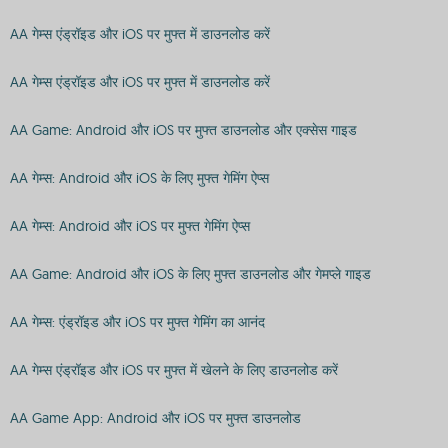
AA गेम्स एंड्रॉइड और iOS पर मुफ्त में डाउनलोड करें
AA गेम्स एंड्रॉइड और iOS पर मुफ्त में डाउनलोड करें
AA Game: Android और iOS पर मुफ्त डाउनलोड और एक्सेस गाइड
AA गेम्स: Android और iOS के लिए मुफ्त गेमिंग ऐप्स
AA गेम्स: Android और iOS पर मुफ्त गेमिंग ऐप्स
AA Game: Android और iOS के लिए मुफ्त डाउनलोड और गेमप्ले गाइड
AA गेम्स: एंड्रॉइड और iOS पर मुफ्त गेमिंग का आनंद
AA गेम्स एंड्रॉइड और iOS पर मुफ्त में खेलने के लिए डाउनलोड करें
AA Game App: Android और iOS पर मुफ्त डाउनलोड