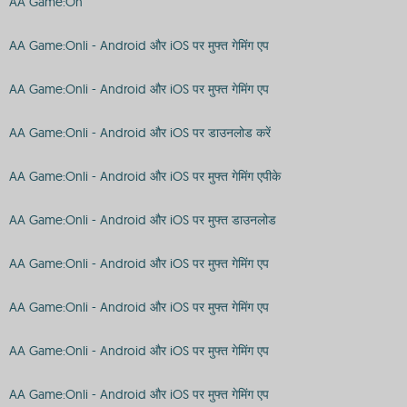
AA Game:On
AA Game:Onli - Android और iOS पर मुफ्त गेमिंग एप
AA Game:Onli - Android और iOS पर मुफ्त गेमिंग एप
AA Game:Onli - Android और iOS पर डाउनलोड करें
AA Game:Onli - Android और iOS पर मुफ्त गेमिंग एपीके
AA Game:Onli - Android और iOS पर मुफ्त डाउनलोड
AA Game:Onli - Android और iOS पर मुफ्त गेमिंग एप
AA Game:Onli - Android और iOS पर मुफ्त गेमिंग एप
AA Game:Onli - Android और iOS पर मुफ्त गेमिंग एप
AA Game:Onli - Android और iOS पर मुफ्त गेमिंग एप