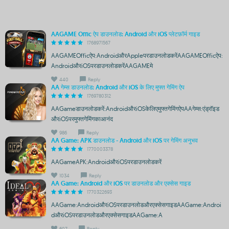
AAGAME Offic ऐप डाउनलोड: Android और iOS प्लेटफ़ॉर्म गाइड
1768971567
AAGAMEOfficऐप:AndroidऔरAppleपरडाउनलोडकरेंAAGAMEOfficऐप:
AndroidऔरiOSपरडाउनलोडकरेंAAGAMEमे
440
Reply
AA गेम्स डाउनलोड: Android और iOS के लिए मुफ्त गेमिंग ऐप
1769780312
AAGameडाउनलोडकरें:AndroidऔरiOSकेलिएमुफ्तगेमिंगऐपAAगेम्स:एंड्रॉइड
औरiOSपरमुफ्तगेमिंगकाआनंद
986
Reply
AA Game: APK डाउनलोड - Android और iOS पर गेमिंग अनुभव
1770003378
AAGameAPK:AndroidऔरiOSपरडाउनलोडकरें
1034
Reply
AA Game: Android और iOS पर डाउनलोड और एक्सेस गाइड
1770322693
AAGame:AndroidऔरiOSपरडाउनलोडऔरएक्सेसगाइडAAGame:Androi
dऔरiOSपरडाउनलोडऔरएक्सेसगाइडAAGame:A
607
Reply