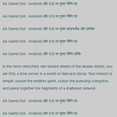
AA Game:Onli - Android और iOS पर मुफ्त गेमिंग एप
AA Game:Onli - Android और iOS पर मुफ्त गेमिंग एप
AA Game:Onli - Android और iOS पर मुफ्त डाउनलोड और एक्सेस
AA Game:Onli - Android और iOS पर मुफ्त गेमिंग एप
AA Game:Onli - Android और iOS पर मुफ्त गेमिंग एपीके
In the neon-drenched, rain-slicked streets of the arcade district, you
are Onli, a lone runner in a world of data and decay. Your mission is
simple: survive the endless sprint, outrun the pursuing corruption,
and piece together the fragments of a shattered network.
AA Game:Onli - Android और iOS पर मुफ्त गेमिंग एप
AA Game:Onli - Android और iOS पर मुफ्त गेमिंग एप