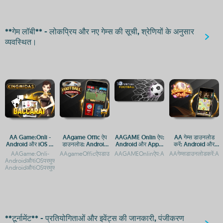
**गेम लॉबी** - लोकप्रिय और नए गेम्स की सूची, श्रेणियों के अनुसार
व्यवस्थित।
AA Game:Onli -
AAgame Offic ऐप
AAGAME Onlin ऐप:
AA गेम्स डाउनलोड
Android और iOS पर
डाउनलोड: Android
Android और Apple
करें: Android और
मुफ्त गेमिंग एप्लिकेशन
और iOS प्लेटफ़ॉर्म पर
पर एक्सेस करें
iOS के लिए मुफ्त गेमिंग
AAGame:Onli-
AAgameOfficऐपडाउनलोड:AndroidऔरiOSप्लेटफ़ॉर्मपरगेमिंगएक्सेसA
AAGAMEOnlinऐप:AndroidऔरAppleपरमुफ्तएक
AAगेम्सडाउनलोडकरें:A
गेमिंग एक्सेस
एप
AndroidऔरiOSपरमुफ्तडाउनलोडAAGame:Onli-
AndroidऔरiOSपरमुफ्तडाउनलोडAAGame:Onli-
**टूर्नामेंट** - प्रतियोगिताओं और इवेंट्स की जानकारी, पंजीकरण