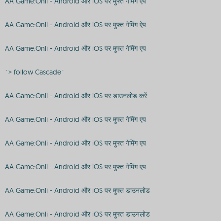
AA Game:Onli - Android और iOS पर मुफ्त गेमिंग एप
AA Game:Onli - Android और iOS पर मुफ्त गेमिंग ऐप
AA Game:Onli - Android और iOS पर मुफ्त गेमिंग एप
`> follow Cascade`
AA Game:Onli - Android और iOS पर डाउनलोड करें
AA Game:Onli - Android और iOS पर मुफ्त गेमिंग एप
AA Game:Onli - Android और iOS पर मुफ्त गेमिंग एप
AA Game:Onli - Android और iOS पर मुफ्त गेमिंग एप
AA Game:Onli - Android और iOS पर मुफ्त डाउनलोड
AA Game:Onli - Android और iOS पर मुफ्त डाउनलोड