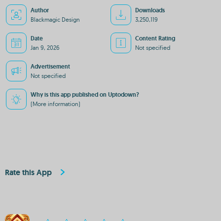
Author
Downloads
Blackmagic Design
3,250,119
Date
Content Rating
Jan 9, 2026
Not specified
Advertisement
Not specified
Why is this app published on Uptodown?
(More information)
Rate this App