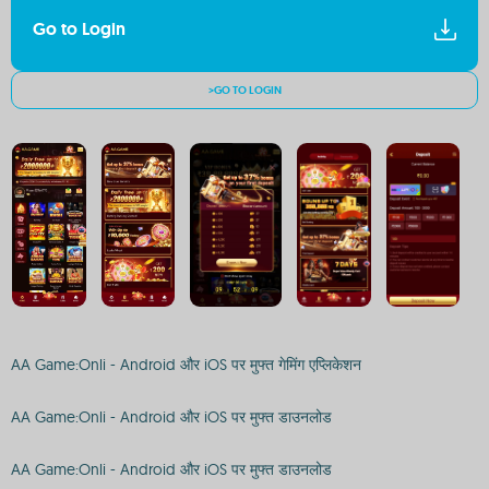
Go to Login
>GO TO LOGIN
AA Game:Onli - Android और iOS पर मुफ्त गेमिंग एप्लिकेशन
AA Game:Onli - Android और iOS पर मुफ्त डाउनलोड
AA Game:Onli - Android और iOS पर मुफ्त डाउनलोड