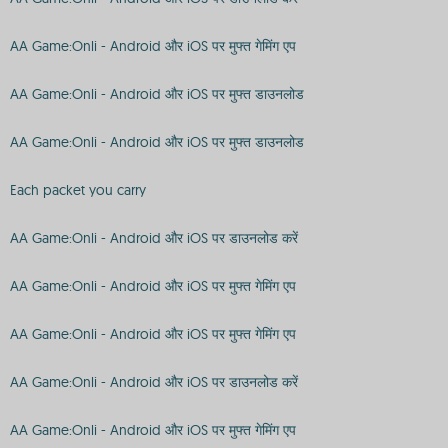
AA Game:Onli - Android और iOS पर मुफ्त गेमिंग एप
AA Game:Onli - Android और iOS पर मुफ्त डाउनलोड
AA Game:Onli - Android और iOS पर मुफ्त डाउनलोड
Each packet you carry
AA Game:Onli - Android और iOS पर डाउनलोड करें
AA Game:Onli - Android और iOS पर मुफ्त गेमिंग एप
AA Game:Onli - Android और iOS पर मुफ्त गेमिंग एप
AA Game:Onli - Android और iOS पर डाउनलोड करें
AA Game:Onli - Android और iOS पर मुफ्त गेमिंग एप