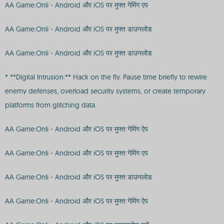
AA Game:Onli - Android और iOS पर मुफ्त गेमिंग एप
AA Game:Onli - Android और iOS पर मुफ्त डाउनलोड
AA Game:Onli - Android और iOS पर मुफ्त डाउनलोड
* **Digital Intrusion:** Hack on the fly. Pause time briefly to rewire
enemy defenses, overload security systems, or create temporary
platforms from glitching data.
AA Game:Onli - Android और iOS पर मुफ्त गेमिंग ऐप
AA Game:Onli - Android और iOS पर मुफ्त गेमिंग एप
AA Game:Onli - Android और iOS पर मुफ्त डाउनलोड
AA Game:Onli - Android और iOS पर मुफ्त गेमिंग ऐप