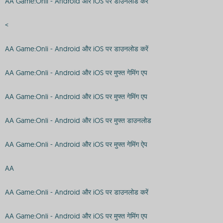
AA Game:Onli - Android और iOS पर डाउनलोड करें
<
AA Game:Onli - Android और iOS पर डाउनलोड करें
AA Game:Onli - Android और iOS पर मुफ्त गेमिंग एप
AA Game:Onli - Android और iOS पर मुफ्त गेमिंग एप
AA Game:Onli - Android और iOS पर मुफ्त डाउनलोड
AA Game:Onli - Android और iOS पर मुफ्त गेमिंग ऐप
AA
AA Game:Onli - Android और iOS पर डाउनलोड करें
AA Game:Onli - Android और iOS पर मुफ्त गेमिंग एप