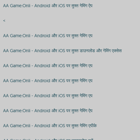
AA Game:Onli - Android और iOS पर मुफ्त गेमिंग ऐप
<
AA Game:Onli - Android और iOS पर मुफ्त गेमिंग एप
AA Game:Onli - Android और iOS पर मुफ्त डाउनलोड और गेमिंग एक्सेस
AA Game:Onli - Android और iOS पर मुफ्त गेमिंग एप
AA Game:Onli - Android और iOS पर मुफ्त गेमिंग एप
AA Game:Onli - Android और iOS पर मुफ्त गेमिंग एप
AA Game:Onli - Android और iOS पर मुफ्त गेमिंग ऐप
AA Game:Onli - Android और iOS पर मुफ्त गेमिंग एपीके