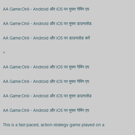
AA Game:Onli - Android और iOS पर मुफ्त गेमिंग एप
AA Game:Onli - Android और iOS पर मुफ्त डाउनलोड
AA Game:Onli - Android और iOS पर डाउनलोड करें
<
AA Game:Onli - Android और iOS पर मुफ्त गेमिंग एप
AA Game:Onli - Android और iOS पर मुफ्त गेमिंग एप
AA Game:Onli - Android और iOS पर मुफ्त डाउनलोड
AA Game:Onli - Android और iOS पर मुफ्त गेमिंग एप
This is a fast-paced, action-strategy game played on a