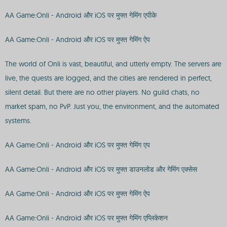
AA Game:Onli - Android और iOS पर मुफ्त गेमिंग एपीके
AA Game:Onli - Android और iOS पर मुफ्त गेमिंग ऐप
The world of Onli is vast, beautiful, and utterly empty. The servers are
live, the quests are logged, and the cities are rendered in perfect,
silent detail. But there are no other players. No guild chats, no
market spam, no PvP. Just you, the environment, and the automated
systems.
AA Game:Onli - Android और iOS पर मुफ्त गेमिंग एप
AA Game:Onli - Android और iOS पर मुफ्त डाउनलोड और गेमिंग एक्सेस
AA Game:Onli - Android और iOS पर मुफ्त गेमिंग ऐप
AA Game:Onli - Android और iOS पर मुफ्त गेमिंग एप्लिकेशन