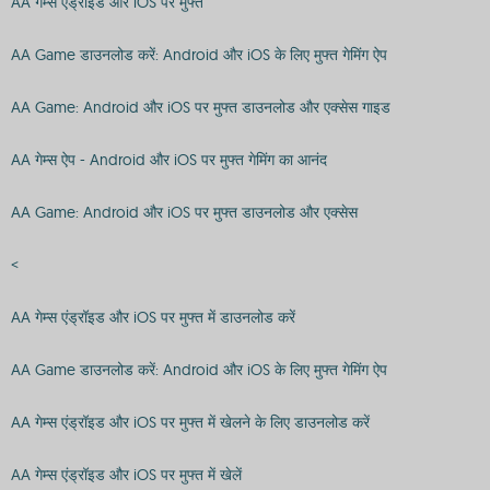
AA गेम्स एंड्रॉइड और iOS पर मुफ्त
AA Game डाउनलोड करें: Android और iOS के लिए मुफ्त गेमिंग ऐप
AA Game: Android और iOS पर मुफ्त डाउनलोड और एक्सेस गाइड
AA गेम्स ऐप - Android और iOS पर मुफ्त गेमिंग का आनंद
AA Game: Android और iOS पर मुफ्त डाउनलोड और एक्सेस
<
AA गेम्स एंड्रॉइड और iOS पर मुफ्त में डाउनलोड करें
AA Game डाउनलोड करें: Android और iOS के लिए मुफ्त गेमिंग ऐप
AA गेम्स एंड्रॉइड और iOS पर मुफ्त में खेलने के लिए डाउनलोड करें
AA गेम्स एंड्रॉइड और iOS पर मुफ्त में खेलें