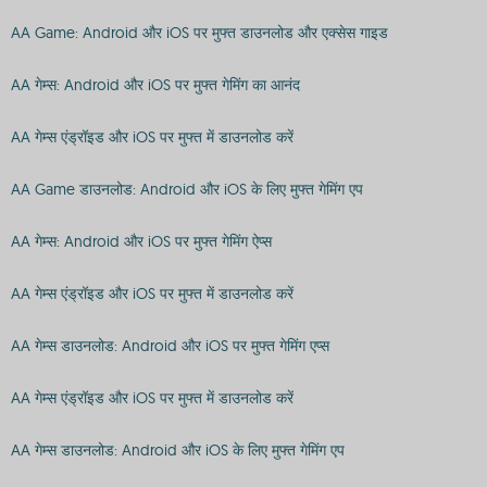
AA Game: Android और iOS पर मुफ्त डाउनलोड और एक्सेस गाइड
AA गेम्स: Android और iOS पर मुफ्त गेमिंग का आनंद
AA गेम्स एंड्रॉइड और iOS पर मुफ्त में डाउनलोड करें
AA Game डाउनलोड: Android और iOS के लिए मुफ्त गेमिंग एप
AA गेम्स: Android और iOS पर मुफ्त गेमिंग ऐप्स
AA गेम्स एंड्रॉइड और iOS पर मुफ्त में डाउनलोड करें
AA गेम्स डाउनलोड: Android और iOS पर मुफ्त गेमिंग एप्स
AA गेम्स एंड्रॉइड और iOS पर मुफ्त में डाउनलोड करें
AA गेम्स डाउनलोड: Android और iOS के लिए मुफ्त गेमिंग एप