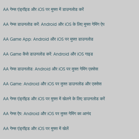
AA गेम्स एंड्रॉइड और iOS पर मुफ्त में डाउनलोड करें
AA गेम्स डाउनलोड करें: Android और iOS के लिए मुफ्त गेमिंग ऐप
AA Game App: Android और iOS पर मुफ्त डाउनलोड
AA Game कैसे डाउनलोड करें: Android और iOS गाइड
AA गेम्स डाउनलोड: Android और iOS पर मुफ्त गेमिंग एक्सेस
AA Game: Android और iOS पर मुफ्त डाउनलोड और एक्सेस
AA गेम्स एंड्रॉइड और iOS पर मुफ्त में खेलने के लिए डाउनलोड करें
AA गेम्स ऐप: Android और iOS पर मुफ्त गेमिंग का आनंद
AA गेम्स एंड्रॉइड और iOS पर मुफ्त में खेलें