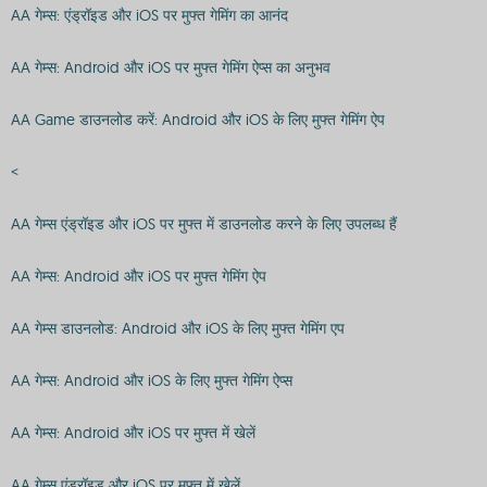
AA गेम्स: एंड्रॉइड और iOS पर मुफ्त गेमिंग का आनंद
AA गेम्स: Android और iOS पर मुफ्त गेमिंग ऐप्स का अनुभव
AA Game डाउनलोड करें: Android और iOS के लिए मुफ्त गेमिंग ऐप
<
AA गेम्स एंड्रॉइड और iOS पर मुफ्त में डाउनलोड करने के लिए उपलब्ध हैं
AA गेम्स: Android और iOS पर मुफ्त गेमिंग ऐप
AA गेम्स डाउनलोड: Android और iOS के लिए मुफ्त गेमिंग एप
AA गेम्स: Android और iOS के लिए मुफ्त गेमिंग ऐप्स
AA गेम्स: Android और iOS पर मुफ्त में खेलें
AA गेम्स एंड्रॉइड और iOS पर मुफ्त में खेलें