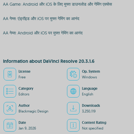
AA Game: Android और iOS के लिए मुफ्त डाउनलोड और गेमिंग एक्सेस
AA गेम्स: एंड्रॉइड और iOS पर मुफ्त गेमिंग का आनंद
AA गेम्स: Android और iOS पर मुफ्त गेमिंग का आनंद
Information about DaVinci Resolve 20.3.1.6
License
Op. System
Free
Windows
Category
Language
Editors
English
Author
Downloads
Blackmagic Design
3,250,119
Date
Content Rating
Jan 9, 2026
Not specified