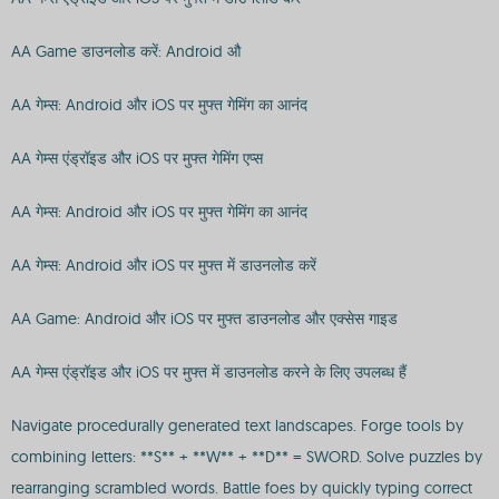
AA Game डाउनलोड करें: Android औ
AA गेम्स: Android और iOS पर मुफ्त गेमिंग का आनंद
AA गेम्स एंड्रॉइड और iOS पर मुफ्त गेमिंग एप्स
AA गेम्स: Android और iOS पर मुफ्त गेमिंग का आनंद
AA गेम्स: Android और iOS पर मुफ्त में डाउनलोड करें
AA Game: Android और iOS पर मुफ्त डाउनलोड और एक्सेस गाइड
AA गेम्स एंड्रॉइड और iOS पर मुफ्त में डाउनलोड करने के लिए उपलब्ध हैं
Navigate procedurally generated text landscapes. Forge tools by
combining letters: **S** + **W** + **D** = SWORD. Solve puzzles by
rearranging scrambled words. Battle foes by quickly typing correct