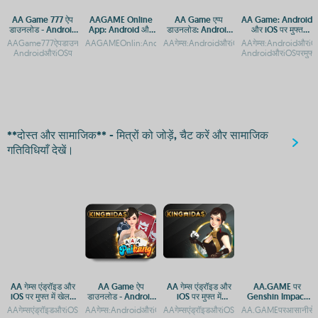
AA Game 777 ऐप
AAGAME Online
AA Game एप्प
AA Game: Android
डाउनलोड - Android
App: Android और
डाउनलोड: Android
और iOS पर मुफ्त
और iOS पर मज़ेदार
iOS पर डाउनलोड करें
और iOS पर मुफ्त गेमिंग
डाउनलोड और एक्सेस
AAGame777ऐपडाउनलोड:AndroidऔरiOSप्लेटफ़ॉर्मपरगेमिंगएक्सेसAAGame777ऐपडाउनलोड-
AAGAMEOnlin:AndroidऔरAppleकेलिएAPPएक्सेसगाइडAAGAMEOnl
AAगेम्स:AndroidऔरiOSपरमुफ्तगेमिंगकाआनंदAAग
AAगेम्स:AndroidऔरiO
गेमिंग
एक्सेस
गाइड
AndroidऔरiOSप
AndroidऔरiOSपरमुफ
**दोस्त और सामाजिक** - मित्रों को जोड़ें, चैट करें और सामाजिक
गतिविधियाँ देखें।
AA गेम्स एंड्रॉइड और
AA Game ऐप
AA गेम्स एंड्रॉइड और
AA.GAME पर
iOS पर मुफ्त में खेलने
डाउनलोड - Android
iOS पर मुफ्त में
Genshin Impact
के लिए डाउनलोड करें
और iOS प्लेटफ़ॉर्म पर
डाउनलोड करने के लिए
APK डाउनलोड करें -
AAगेम्सएंड्रॉइडऔरiOSपरमुफ्तमेंडाउनलोडकरेंAAगेम्स:AndroidऔरiOSपरमुफ्तगेमिंगऐप्सकाएक्सेसAA
AAगेम्स:AndroidऔरiOSपरमुफ्तगेमिंगएप्सAAगेम्सएंड्रॉइडऔरiOSपरमुफ्त
AAगेम्सएंड्रॉइडऔरiOSपरमुफ्तगेमिंगएप्सAAगेम्सएंड
AA.GAMEपरआसानीसेएक
गेमिंग अनुभव
उपलब्ध हैं
Android और iOS