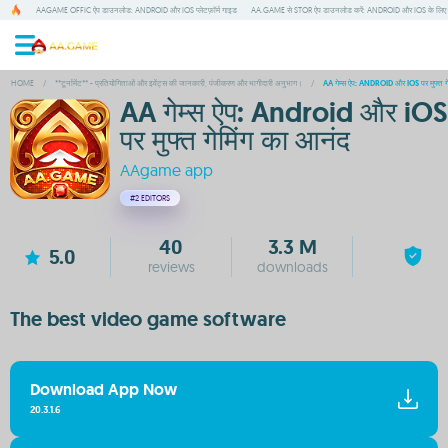
AAGAME OFFIC ऐप डाउनलोड: ANDROID और IOS प्लेटफ़ॉर्म गाइड
AA.GAME से STOR ऐप डाउनलोड करें: ANDROID और IOS के लिए 
HOME
/
**टूर्नामेंट** - प्रतियोगिताओं और इवेंट्स की जानकारी, पंजीकरण और भागीदारी अनुभाग।
/
AA गेम्स ऐप: ANDROID और IOS पर मुफ्त ग
AA गेम्स ऐप: Android और iOS
पर मुफ्त गेमिंग का आनंद
AAgame app
#2
EDITORS
40
3.3 M
5.0
reviews
downloads
The best video game software
Download App Now
20.3.1.6