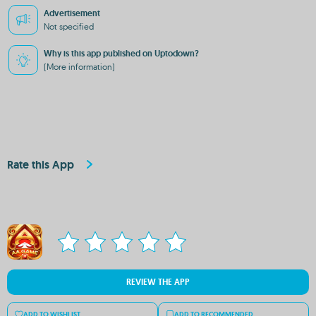
Advertisement
Not specified
Why is this app published on Uptodown?
(More information)
Rate this App
REVIEW THE APP
ADD TO WISHLIST
ADD TO RECOMMENDED