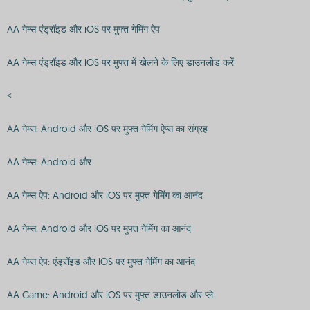
AA गेम्स एंड्रॉइड और iOS पर मुफ्त गेमिंग ऐप
AA गेम्स एंड्रॉइड और iOS पर मुफ्त में खेलने के लिए डाउनलोड करें
<
AA गेम्स: Android और iOS पर मुफ्त गेमिंग ऐप्स का संग्रह
AA गेम्स: Android और
AA गेम्स ऐप: Android और iOS पर मुफ्त गेमिंग का आनंद
AA गेम्स: Android और iOS पर मुफ्त गेमिंग का आनंद
AA गेम्स ऐप: एंड्रॉइड और iOS पर मुफ्त गेमिंग का आनंद
AA Game: Android और iOS पर मुफ्त डाउनलोड और प्ले