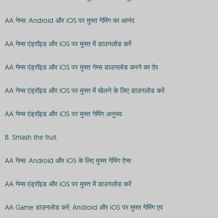
AA गेम्स: Android और iOS पर मुफ्त गेमिंग का आनंद
AA गेम्स एंड्रॉइड और iOS पर मुफ्त में डाउनलोड करें
AA गेम्स एंड्रॉइड और iOS पर मुफ्त गेम्स डाउनलोड करने का ऐप
AA गेम्स एंड्रॉइड और iOS पर मुफ्त में खेलने के लिए डाउनलोड करें
AA गेम्स एंड्रॉइड और iOS पर मुफ्त गेमिंग अनुभव
B. Smash the fruit.
AA गेम्स: Android और iOS के लिए मुफ्त गेमिंग ऐप्स
AA गेम्स एंड्रॉइड और iOS पर मुफ्त में डाउनलोड करें
AA Game डाउनलोड करें: Android और iOS पर मुफ्त गेमिंग एप