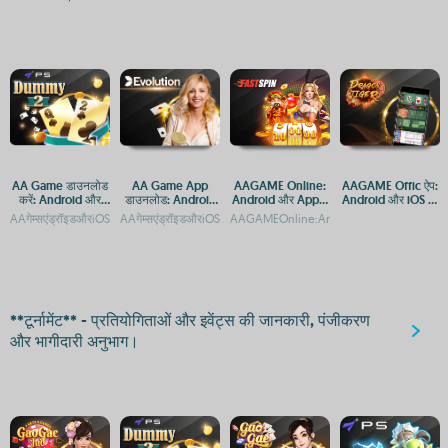
AA Game डाउनलोड
AA Game App
AAGAME Online:
AAGAME Offic ऐप:
करें: Android और
डाउनलोड: Android
Android और Apple
Android और iOS पर
iOS के लिए मुफ्त गेमिंग
और iOS पर मुफ्त गेमिंग
डिवाइस पर एक्सेस करें
डाउनलोड करें
AAगेम्सएंड्रॉइडऔरiOSपरमुफ्तमेंडाउनलोडकरेंAAGame:AndroidऔरiOSकेलिएमुफ्तडाउनलोडऔरगेमप्
AAगेम्सएंड्रॉइडऔरiOSपरमुफ्तमेंडाउनलोडकरनेकेलिएAAगेम्सएंड्रॉइडऔरiOSपर
AAGAMEOnline:AndroidऔरAppleडिवAAGA
ऐप
एक्सेस
**टूर्नामेंट** - प्रतियोगिताओं और इवेंट्स की जानकारी, पंजीकरण
और भागीदारी अनुभाग।