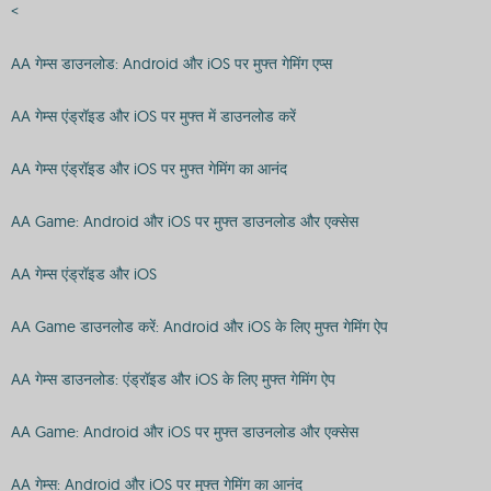
<
AA गेम्स डाउनलोड: Android और iOS पर मुफ्त गेमिंग एप्स
AA गेम्स एंड्रॉइड और iOS पर मुफ्त में डाउनलोड करें
AA गेम्स एंड्रॉइड और iOS पर मुफ्त गेमिंग का आनंद
AA Game: Android और iOS पर मुफ्त डाउनलोड और एक्सेस
AA गेम्स एंड्रॉइड और iOS
AA Game डाउनलोड करें: Android और iOS के लिए मुफ्त गेमिंग ऐप
AA गेम्स डाउनलोड: एंड्रॉइड और iOS के लिए मुफ्त गेमिंग ऐप
AA Game: Android और iOS पर मुफ्त डाउनलोड और एक्सेस
AA गेम्स: Android और iOS पर मुफ्त गेमिंग का आनंद