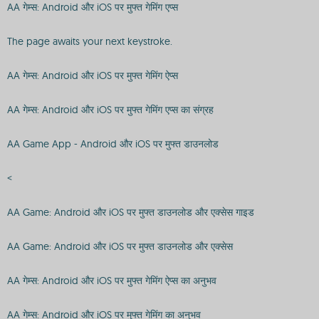
AA गेम्स: Android और iOS पर मुफ्त गेमिंग एप्स
The page awaits your next keystroke.
AA गेम्स: Android और iOS पर मुफ्त गेमिंग ऐप्स
AA गेम्स: Android और iOS पर मुफ्त गेमिंग एप्स का संग्रह
AA Game App - Android और iOS पर मुफ्त डाउनलोड
<
AA Game: Android और iOS पर मुफ्त डाउनलोड और एक्सेस गाइड
AA Game: Android और iOS पर मुफ्त डाउनलोड और एक्सेस
AA गेम्स: Android और iOS पर मुफ्त गेमिंग ऐप्स का अनुभव
AA गेम्स: Android और iOS पर मुफ्त गेमिंग का अनुभव