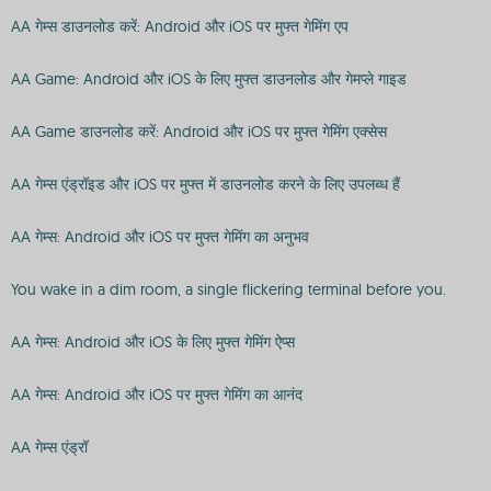
AA गेम्स डाउनलोड करें: Android और iOS पर मुफ्त गेमिंग एप
AA Game: Android और iOS के लिए मुफ्त डाउनलोड और गेमप्ले गाइड
AA Game डाउनलोड करें: Android और iOS पर मुफ्त गेमिंग एक्सेस
AA गेम्स एंड्रॉइड और iOS पर मुफ्त में डाउनलोड करने के लिए उपलब्ध हैं
AA गेम्स: Android और iOS पर मुफ्त गेमिंग का अनुभव
You wake in a dim room, a single flickering terminal before you.
AA गेम्स: Android और iOS के लिए मुफ्त गेमिंग ऐप्स
AA गेम्स: Android और iOS पर मुफ्त गेमिंग का आनंद
AA गेम्स एंड्रॉ