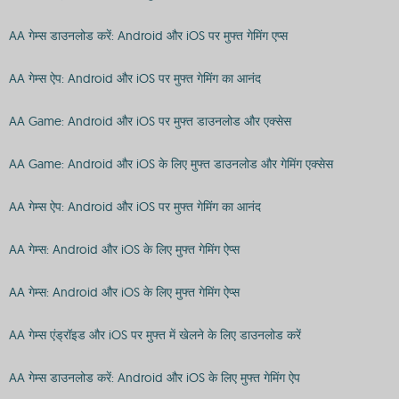
AA गेम्स डाउनलोड करें: Android और iOS पर मुफ्त गेमिंग एप्स
AA गेम्स ऐप: Android और iOS पर मुफ्त गेमिंग का आनंद
AA Game: Android और iOS पर मुफ्त डाउनलोड और एक्सेस
AA Game: Android और iOS के लिए मुफ्त डाउनलोड और गेमिंग एक्सेस
AA गेम्स ऐप: Android और iOS पर मुफ्त गेमिंग का आनंद
AA गेम्स: Android और iOS के लिए मुफ्त गेमिंग ऐप्स
AA गेम्स: Android और iOS के लिए मुफ्त गेमिंग ऐप्स
AA गेम्स एंड्रॉइड और iOS पर मुफ्त में खेलने के लिए डाउनलोड करें
AA गेम्स डाउनलोड करें: Android और iOS के लिए मुफ्त गेमिंग ऐप