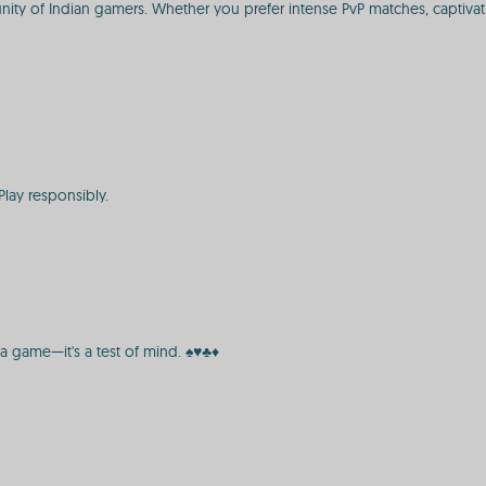
ty of Indian gamers. Whether you prefer intense PvP matches, captivati
lay responsibly.
ame—it's a test of mind. ♠️♥️♣️♦️