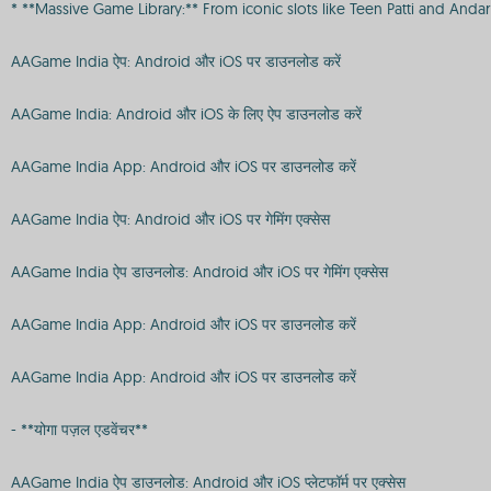
* **Massive Game Library:** From iconic slots like Teen Patti and Andar B
AAGame India ऐप: Android और iOS पर डाउनलोड करें
AAGame India: Android और iOS के लिए ऐप डाउनलोड करें
AAGame India App: Android और iOS पर डाउनलोड करें
AAGame India ऐप: Android और iOS पर गेमिंग एक्सेस
AAGame India ऐप डाउनलोड: Android और iOS पर गेमिंग एक्सेस
AAGame India App: Android और iOS पर डाउनलोड करें
AAGame India App: Android और iOS पर डाउनलोड करें
- **योगा पज़ल एडवेंचर**
AAGame India ऐप डाउनलोड: Android और iOS प्लेटफॉर्म पर एक्सेस