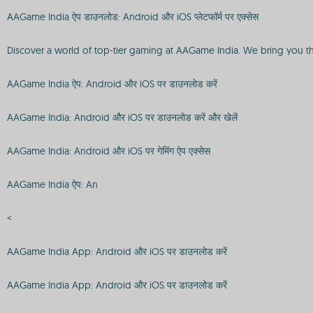
AAGame India ऐप डाउनलोड: Android और iOS प्लेटफॉर्म पर एक्सेस
Discover a world of top-tier gaming at AAGame India. We bring you the
AAGame India ऐप: Android और iOS पर डाउनलोड करें
AAGame India: Android और iOS पर डाउनलोड करें और खेलें
AAGame India: Android और iOS पर गेमिंग ऐप एक्सेस
AAGame India ऐप: An
<
AAGame India App: Android और iOS पर डाउनलोड करें
AAGame India App: Android और iOS पर डाउनलोड करें