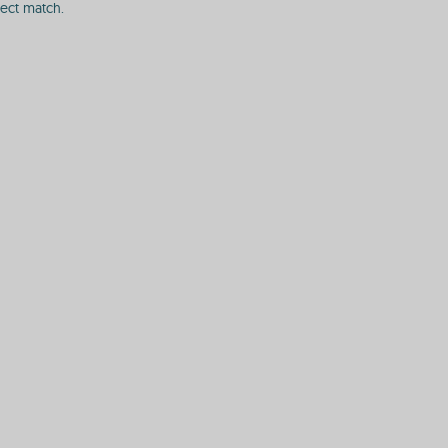
fect match.