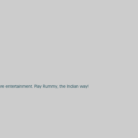
re entertainment. Play Rummy, the Indian way!