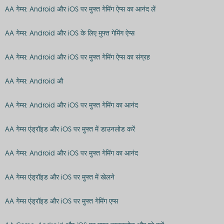
AA गेम्स: Android और iOS पर मुफ्त गेमिंग ऐप्स का आनंद लें
AA गेम्स: Android और iOS के लिए मुफ्त गेमिंग ऐप्स
AA गेम्स: Android और iOS पर मुफ्त गेमिंग ऐप्स का संग्रह
AA गेम्स: Android औ
AA गेम्स: Android और iOS पर मुफ्त गेमिंग का आनंद
AA गेम्स एंड्रॉइड और iOS पर मुफ्त में डाउनलोड करें
AA गेम्स: Android और iOS पर मुफ्त गेमिंग का आनंद
AA गेम्स एंड्रॉइड और iOS पर मुफ्त में खेलने
AA गेम्स एंड्रॉइड और iOS पर मुफ्त गेमिंग एप्स