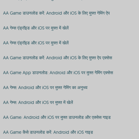
AA Game डाउनलोड करें: Android और iOS के लिए मुफ्त गेमिंग ऐप
AA गेम्स एंड्रॉइड और iOS पर मुफ्त में खेलें
AA गेम्स एंड्रॉइड और iOS पर मुफ्त में खेलें
AA Game डाउनलोड करें: Android और iOS के लिए मुफ्त ऐप एक्सेस
AA Game App डाउनलोड: Android और iOS पर मुफ्त गेमिंग एक्सेस
AA गेम्स: Android और iOS पर मुफ्त गेमिंग का अनुभव
AA गेम्स: Android और iOS पर मुफ्त में खेलें
AA Game: Android और iOS पर मुफ्त डाउनलोड और एक्सेस गाइड
AA Game कैसे डाउनलोड करें: Android और iOS गाइड