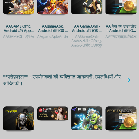
AAGAME Offic:
AAgameApk:
AA Game:Onli -
AA गेम्स एप्प डाउनलोड
Android और Apple
Android और iOS के
Android और iOS पर
- Android और iOS
के लिए APP डाउनलोड
लिए मुफ्त गेम डाउनलोड
मुफ्त गेमिंग ऐप
के लिए मुफ्त गेमिंग
AAGAMEOfficऐप:AndroidऔरAppleपरडाउनलोडकरेंAAGAMEOfficऐप:AndroidऔरAppleपर
AAgameApk:AndroidऔरiOSकेलिएगेमिंगऐप्सकामुफ्तडाउनलोडAAgameA
AAGame:Onli-
AAगेम्सएंड्रॉइडऔरiOSपरम
करें
प्लेटफॉर्म
AndroidऔरiOSपरमुफ्तगेमिंगऐपAAGame:Onli-
AndroidऔरiOSपरमुफ्तडाउनलोडAAGame:Onl
**प्रोफ़ाइल** - उपयोगकर्ता की व्यक्तिगत जानकारी, उपलब्धियाँ और
सांख्यिकी।