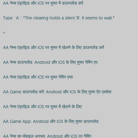
AA गेम्स एंड्रॉइड और iOS पर मुफ्त में डाउनलोड करें
Type `A`: *The clearing holds a silent 'B'. It seems to wait.*
<
AA गेम्स एंड्रॉइड और iOS पर मुफ्त में खेलने के लिए डाउनलोड करें
AA गेम्स डाउनलोड: Android और iOS के लिए मुफ्त गेमिंग एप
AA गेम्स एंड्रॉइड और iOS पर मुफ्त गेमिंग एप्स
AA Game डाउनलोड करें: Android और iOS के लिए मुफ्त ऐप एक्सेस
AA गेम्स एंड्रॉइड और iOS पर मुफ्त में खेलने के लिए
AA Game App: Android और iOS के लिए मुफ्त डाउनलोड
AA गेम्स का मोबाइल अनुभव: Android और iOS पर गेमिंग