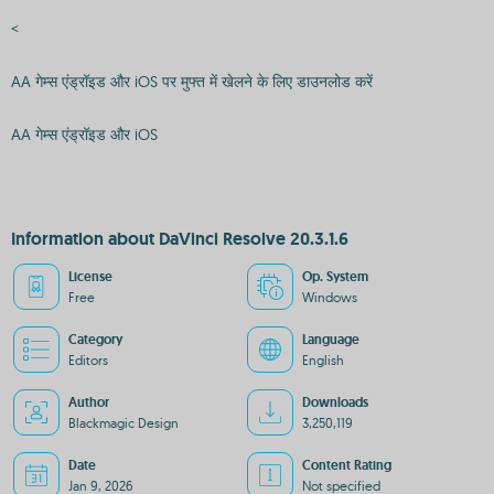
<
AA गेम्स एंड्रॉइड और iOS पर मुफ्त में खेलने के लिए डाउनलोड करें
AA गेम्स एंड्रॉइड और iOS
Information about DaVinci Resolve 20.3.1.6
License
Op. System
Free
Windows
Category
Language
Editors
English
Author
Downloads
Blackmagic Design
3,250,119
Date
Content Rating
Jan 9, 2026
Not specified