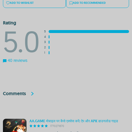
ADD TO WISHLIST
ADD TO RECOMMENDED
Rating
5.0
5
4
3
2
1
40 reviews
Comments
AA.GAME मोबाइल पर कैसे एक्सेस करें: ऐप और APK डाउनलोड गाइड
1770271670