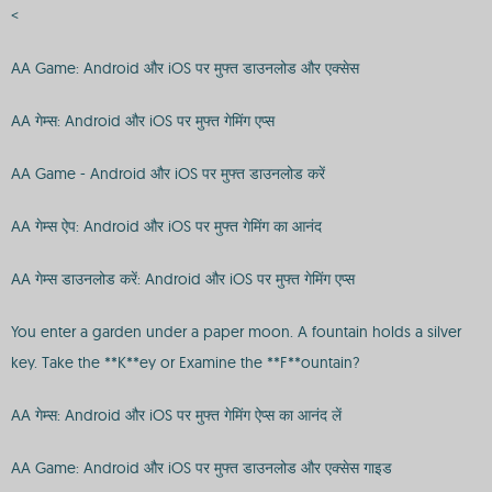
<
AA Game: Android और iOS पर मुफ्त डाउनलोड और एक्सेस
AA गेम्स: Android और iOS पर मुफ्त गेमिंग एप्स
AA Game - Android और iOS पर मुफ्त डाउनलोड करें
AA गेम्स ऐप: Android और iOS पर मुफ्त गेमिंग का आनंद
AA गेम्स डाउनलोड करें: Android और iOS पर मुफ्त गेमिंग एप्स
You enter a garden under a paper moon. A fountain holds a silver
key. Take the **K**ey or Examine the **F**ountain?
AA गेम्स: Android और iOS पर मुफ्त गेमिंग ऐप्स का आनंद लें
AA Game: Android और iOS पर मुफ्त डाउनलोड और एक्सेस गाइड