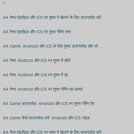
<
AA गेम्स एंड्रॉइड और iOS पर मुफ्त में खेलने के लिए डाउनलोड करें
AA गेम्स एंड्रॉइड और iOS पर मुफ्त गेमिंग एप्स
AA Game: Android और iOS के लिए मुफ्त डाउनलोड और प्ले
AA गेम्स: Android और iOS पर मुफ्त में खेलें
AA गेम्स: Android और iOS पर मुफ्त में ख
AA गेम्स: Android और iOS पर मुफ्त गेमिंग का आनंद
AA Game डाउनलोड: Android और iOS पर मुफ्त गेमिंग ऐप
AA Game कैसे डाउनलोड करें: Android और iOS गाइड
AA गेम्स एंड्रॉइड और iOS पर मुफ्त में खेलने के लिए डाउनलोड करें