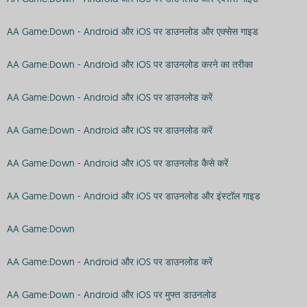
AA Game:Down - Android और iOS पर डाउनलोड और एक्सेस गाइड
AA Game:Down - Android और iOS पर डाउनलोड करने का तरीका
AA Game:Down - Android और iOS पर डाउनलोड करें
AA Game:Down - Android और iOS पर डाउनलोड करें
AA Game:Down - Android और iOS पर डाउनलोड कैसे करें
AA Game:Down - Android और iOS पर डाउनलोड और इंस्टॉल गाइड
AA Game:Down
AA Game:Down - Android और iOS पर डाउनलोड करें
AA Game:Down - Android और iOS पर मुफ्त डाउनलोड