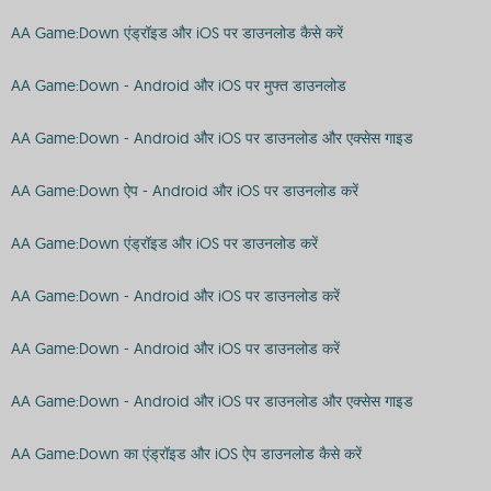
AA Game:Down एंड्रॉइड और iOS पर डाउनलोड कैसे करें
AA Game:Down - Android और iOS पर मुफ्त डाउनलोड
AA Game:Down - Android और iOS पर डाउनलोड और एक्सेस गाइड
AA Game:Down ऐप - Android और iOS पर डाउनलोड करें
AA Game:Down एंड्रॉइड और iOS पर डाउनलोड करें
AA Game:Down - Android और iOS पर डाउनलोड करें
AA Game:Down - Android और iOS पर डाउनलोड करें
AA Game:Down - Android और iOS पर डाउनलोड और एक्सेस गाइड
AA Game:Down का एंड्रॉइड और iOS ऐप डाउनलोड कैसे करें