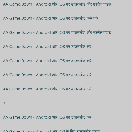
AA Game:Down - Android और iOS पर डाउनलोड और एक्सेस गाइड
AA Game:Down - Android और iOS पर डाउनलोड कैसे करें
AA Game:Down - Android और iOS पर डाउनलोड और एक्सेस गाइड
AA Game:Down - Android और iOS पर डाउनलोड करें
AA Game:Down - Android और iOS पर डाउनलोड करें
AA Game:Down - Android और iOS पर डाउनलोड करें
AA Game:Down - Android और iOS पर डाउनलोड करें
<
AA Game:Down - Android और iOS पर डाउनलोड करें
AA Game:Down - Android और iOS के लिए डाउनलोड गाइड