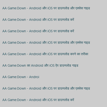
AA Game:Down - Android और iOS पर डाउनलोड और एक्सेस गाइड
AA Game:Down - Android और iOS पर डाउनलोड करें
AA Game:Down - Android और iOS पर डाउनलोड करें
AA Game:Down - Android और iOS पर डाउनलोड और एक्सेस गाइड
AA Game:Down - Android और iOS पर डाउनलोड करने का तरीका
AA Game:Down का Android और iOS ऐप डाउनलोड गाइड
AA Game:Down - Androi
AA Game:Down - Android और iOS पर डाउनलोड और एक्सेस गाइड
AA Game:Down - Android और iOS पर डाउनलोड करें