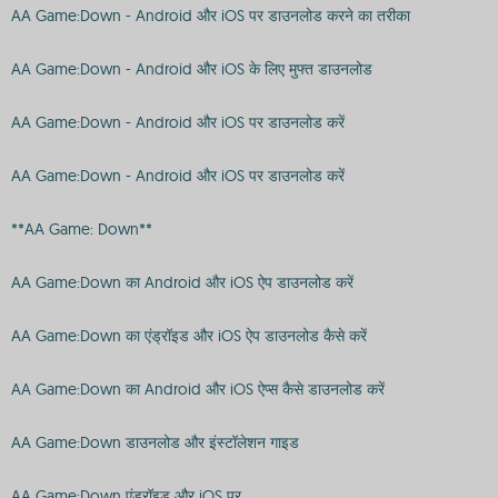
AA Game:Down - Android और iOS पर डाउनलोड करने का तरीका
AA Game:Down - Android और iOS के लिए मुफ्त डाउनलोड
AA Game:Down - Android और iOS पर डाउनलोड करें
AA Game:Down - Android और iOS पर डाउनलोड करें
**AA Game: Down**
AA Game:Down का Android और iOS ऐप डाउनलोड करें
AA Game:Down का एंड्रॉइड और iOS ऐप डाउनलोड कैसे करें
AA Game:Down का Android और iOS ऐप्स कैसे डाउनलोड करें
AA Game:Down डाउनलोड और इंस्टॉलेशन गाइड
AA Game:Down एंड्रॉइड और iOS पर