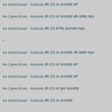
AA Game:Down - Android और iOS पर डाउनलोड करें
AA Game:Down - Android और iOS पर डाउनलोड और एक्सेस गाइड
AA Game:Down - Android और iOS के लिए डाउनलोड गाइड
<
AA Game:Down - Android और iOS पर डाउनलोड और एक्सेस गाइड
AA Game:Down - Android और iOS पर डाउनलोड करें
AA Game:Down - Android और iOS पर डाउनलोड करें
AA Game:Down - Android और iOS पर मुफ्त डाउनलोड
AA Game:Down - Android और iOS पर डाउनलोड