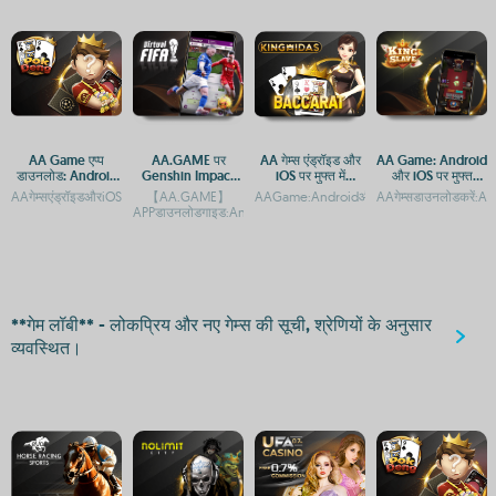
AA Game एप्प
AA.GAME पर
AA गेम्स एंड्रॉइड और
AA Game: Android
डाउनलोड: Android
Genshin Impact
iOS पर मुफ्त में
और iOS पर मुफ्त
और iOS पर मुफ्त गेमिंग
APK डाउनलोड करें:
डाउनलोड करें
डाउनलोड और एक्सेस
AAगेम्सएंड्रॉइडऔरiOSपरमुफ्तमेंखेलनेकेलिएडाउनलोडकरेंAAGame:AndroidऔरiOSकेलिएमुफ्तडा
【AA.GAME】
AAGame:AndroidऔरiOSपरमुफ्तडाउनलोडऔरएक
AAगेम्सडाउनलोडकरें:An
एक्सेस
Android और iOS
गाइड
APPडाउनलोडगाइड:AndroidऔरiOSप्लेटफ़ॉर्मएक्सेसAA.GAMEऐपडाउनलो
गाइड
**गेम लॉबी** - लोकप्रिय और नए गेम्स की सूची, श्रेणियों के अनुसार
व्यवस्थित।