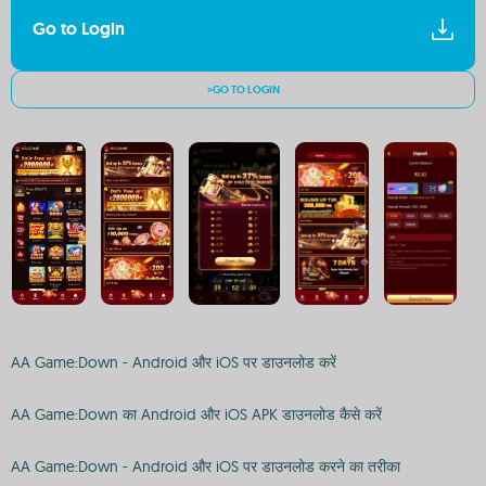
Go to Login
>GO TO LOGIN
AA Game:Down - Android और iOS पर डाउनलोड करें
AA Game:Down का Android और iOS APK डाउनलोड कैसे करें
AA Game:Down - Android और iOS पर डाउनलोड करने का तरीका