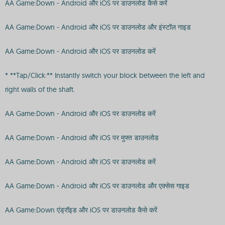
AA Game:Down - Android और iOS पर डाउनलोड कैसे करें
AA Game:Down - Android और iOS पर डाउनलोड और इंस्टॉल गाइड
AA Game:Down - Android और iOS पर डाउनलोड करें
* **Tap/Click:** Instantly switch your block between the left and
right walls of the shaft.
AA Game:Down - Android और iOS पर डाउनलोड करें
AA Game:Down - Android और iOS पर मुफ्त डाउनलोड
AA Game:Down - Android और iOS पर डाउनलोड करें
AA Game:Down - Android और iOS पर डाउनलोड और एक्सेस गाइड
AA Game:Down एंड्रॉइड और iOS पर डाउनलोड कैसे करें