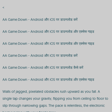
<
AA Game:Down - Android और iOS पर डाउनलोड करें
AA Game:Down - Android और iOS पर डाउनलोड और एक्सेस गाइड
AA Game:Down - Android और iOS पर डाउनलोड और एक्सेस गाइड
AA Game:Down - Android और iOS पर डाउनलोड करें
AA Game:Down - Android और iOS पर डाउनलोड कैसे करें
AA Game:Down - Android और iOS पर डाउनलोड और एक्सेस गाइड
Walls of jagged, pixelated obstacles rush upward as you fall. A
single tap changes your gravity, flipping you from ceiling to floor to
slip through narrowing gaps. The pace is relentless, the electronic