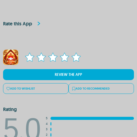
Rate this App
REVIEW THE APP
ADD TO WISHLIST
ADD TO RECOMMENDED
Rating
5.0
5
4
3
2