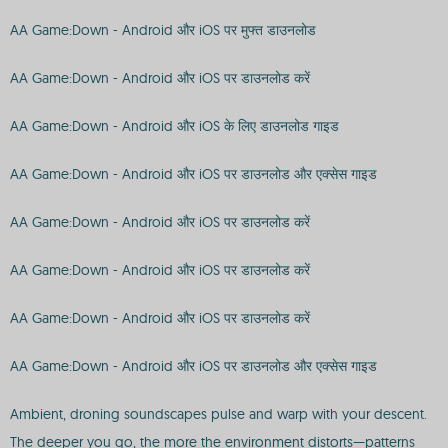
AA Game:Down - Android और iOS पर मुफ्त डाउनलोड
AA Game:Down - Android और iOS पर डाउनलोड करें
AA Game:Down - Android और iOS के लिए डाउनलोड गाइड
AA Game:Down - Android और iOS पर डाउनलोड और एक्सेस गाइड
AA Game:Down - Android और iOS पर डाउनलोड करें
AA Game:Down - Android और iOS पर डाउनलोड करें
AA Game:Down - Android और iOS पर डाउनलोड करें
AA Game:Down - Android और iOS पर डाउनलोड और एक्सेस गाइड
Ambient, droning soundscapes pulse and warp with your descent.
The deeper you go, the more the environment distorts—patterns