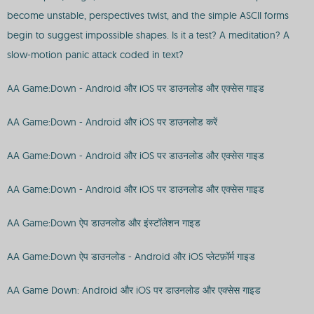
become unstable, perspectives twist, and the simple ASCII forms
begin to suggest impossible shapes. Is it a test? A meditation? A
slow-motion panic attack coded in text?
AA Game:Down - Android और iOS पर डाउनलोड और एक्सेस गाइड
AA Game:Down - Android और iOS पर डाउनलोड करें
AA Game:Down - Android और iOS पर डाउनलोड और एक्सेस गाइड
AA Game:Down - Android और iOS पर डाउनलोड और एक्सेस गाइड
AA Game:Down ऐप डाउनलोड और इंस्टॉलेशन गाइड
AA Game:Down ऐप डाउनलोड - Android और iOS प्लेटफ़ॉर्म गाइड
AA Game Down: Android और iOS पर डाउनलोड और एक्सेस गाइड