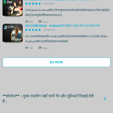
1771458174
AAGame:AndroidऔरiOSपरमुफ्तडाउनलोडऔरएक्सेसगाइडAAगेम्स:एंड्रॉइड
औरiOSपरमुफ्तगेमिंगकाआनंदAAG
666
Reply
AA.GAME:Mobi - Android और iOS पर मुफ्त गेम्स डाउनलोड करें
1772480106
AA.GAMEमोबाइलऐप:AndroidऔरiOSपरआसानएक्सेसAA.GAME:Mobi-
AndroidऔरiOSकेलिएऐपडाउनलोडकरें
682
Reply
SEE MORE
**होमपेज** - मुख्य स्क्रीन जहाँ सभी गेम और सुविधाएँ दिखाई देती
हैं।