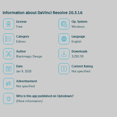
Information about DaVinci Resolve 20.3.1.6
License
Op. System
Free
Windows
Category
Language
Editors
English
Author
Downloads
Blackmagic Design
3,250,119
Date
Content Rating
Jan 9, 2026
Not specified
Advertisement
Not specified
Why is this app published on Uptodown?
(More information)