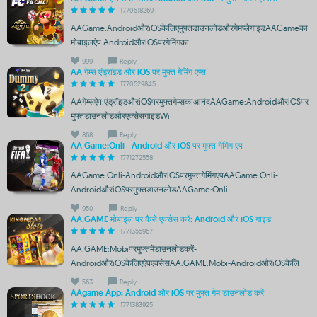
1770518269
AAGame:AndroidऔरiOSकेलिएमुफ्तडाउनलोडऔरगेमप्लेगाइडAAGameका
मोबाइलऐप:AndroidऔरiOSपरगेमिंगका
999
Reply
AA गेम्स एंड्रॉइड और iOS पर मुफ्त गेमिंग एप्स
1770529845
AAगेम्सऐप:एंड्रॉइडऔरiOSपरमुफ्तगेम्सकाआनंदAAGame:AndroidऔरiOSपर
मुफ्तडाउनलोडऔरएक्सेसगाइडWi
868
Reply
AA Game:Onli - Android और iOS पर मुफ्त गेमिंग एप
1771272558
AAGame:Onli-AndroidऔरiOSपरमुफ्तगेमिंगएपAAGame:Onli-
AndroidऔरiOSपरमुफ्तडाउनलोडAAGame:Onli
950
Reply
AA.GAME मोबाइल पर कैसे एक्सेस करें: Android और iOS गाइड
1771355967
AA.GAME:Mobiपरमुफ्तमेंडाउनलोडकरें-
AndroidऔरiOSकेलिएऐपएक्सेसAA.GAME:Mobi-AndroidऔरiOSकेलि
563
Reply
AAgame App: Android और iOS पर मुफ्त गेम डाउनलोड करें
1771383925