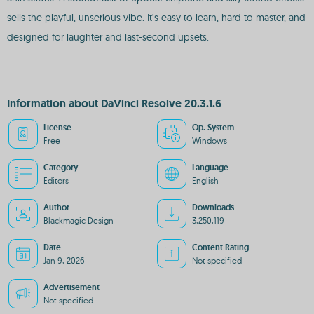
sells the playful, unserious vibe. It’s easy to learn, hard to master, and
designed for laughter and last-second upsets.
Information about DaVinci Resolve 20.3.1.6
License
Op. System
Free
Windows
Category
Language
Editors
English
Author
Downloads
Blackmagic Design
3,250,119
Date
Content Rating
Jan 9, 2026
Not specified
Advertisement
Not specified