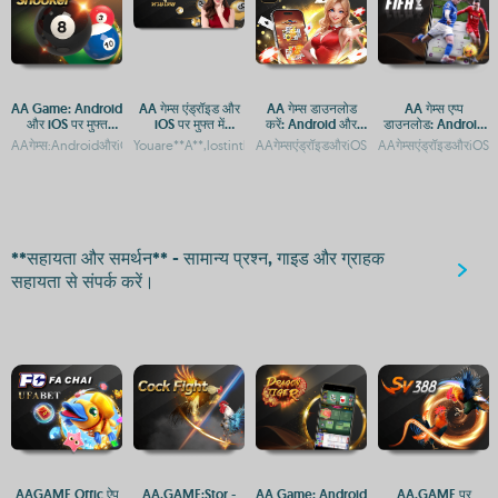
AA Game: Android
AA गेम्स एंड्रॉइड और
AA गेम्स डाउनलोड
AA गेम्स एप्प
और iOS पर मुफ्त
iOS पर मुफ्त में
करें: Android और
डाउनलोड: Android
डाउनलोड और एक्सेस
डाउनलोड करें
iOS के लिए मुफ्त गेमिंग
और iOS पर मुफ्त गेमिंग
AAगेम्स:AndroidऔरiOSकेलिएमुफ्तगेमिंगऐप्सAAGame:AndroidऔरiOSपरमुफ्तडाउनलोडऔरएक्
Youare**A**,lostinthe**AbstractAbyss**.Youronlytoolisthealp
AAगेम्सएंड्रॉइडऔरiOSपरमुफ्तमेंडाउनलोडकरनेकेलि
AAगेम्सएंड्रॉइडऔरiOSपरम
ऐप
**सहायता और समर्थन** - सामान्य प्रश्न, गाइड और ग्राहक
सहायता से संपर्क करें।
AAGAME Offic ऐप
AA.GAME:Stor -
AA Game: Android
AA.GAME पर