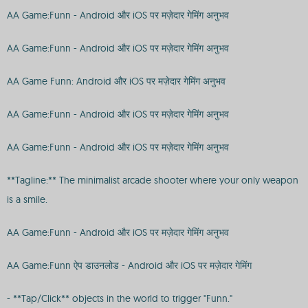
AA Game:Funn - Android और iOS पर मज़ेदार गेमिंग अनुभव
AA Game:Funn - Android और iOS पर मज़ेदार गेमिंग अनुभव
AA Game Funn: Android और iOS पर मज़ेदार गेमिंग अनुभव
AA Game:Funn - Android और iOS पर मज़ेदार गेमिंग अनुभव
AA Game:Funn - Android और iOS पर मज़ेदार गेमिंग अनुभव
**Tagline:** The minimalist arcade shooter where your only weapon
is a smile.
AA Game:Funn - Android और iOS पर मज़ेदार गेमिंग अनुभव
AA Game:Funn ऐप डाउनलोड - Android और iOS पर मज़ेदार गेमिंग
- **Tap/Click** objects in the world to trigger "Funn."