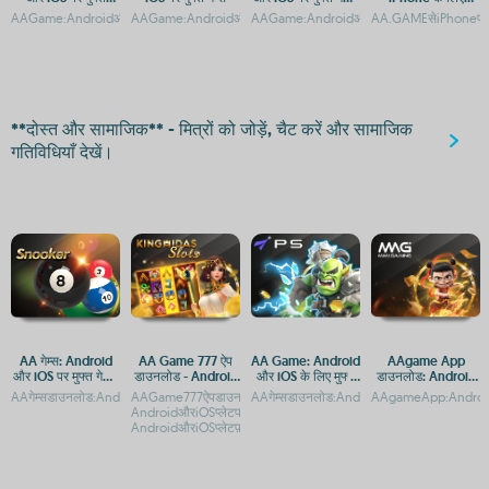
डाउनलोड और एक्सेस
ऐप्स का संग्रह
Android ऐप्स कैसे
AAGame:AndroidऔरiOSकेलिएमुफ्तडाउनलोडऔरएक्सेसगाइडAAGameApp:AndroidऔरiOSकेल
AAGame:AndroidऔरiOSपरडाउनलोडकरनेकातरीकाAAGame:Android
AAGame:AndroidऔरiOSपरमुफ्तडाउनलोडऔरएक्सेस
AA.GAMEसेiPhoneपर
गाइड
डाउनलोड करें
**दोस्त और सामाजिक** - मित्रों को जोड़ें, चैट करें और सामाजिक
गतिविधियाँ देखें।
AA गेम्स: Android
AA Game 777 ऐप
AA Game: Android
AAgame App
और iOS पर मुफ्त गेमिंग
डाउनलोड - Android
और iOS के लिए मुफ्त
डाउनलोड: Android
ऐप्स
और iOS प्लेटफ़ॉर्म पर
डाउनलोड और गेमप्ले
और iOS के लिए मुफ्त
AAगेम्सडाउनलोड:AndroidऔरiOSपरमुफ्तगेमिंगएप्सAAGameडाउनलोडकरें:AndroidऔरiOSकेलिएमुफ
AAGame777ऐपडाउनलोड-
AAगेम्सडाउनलोड:AndroidऔरiOSपरमुफ्तगेमिं
AAgameApp:Androidऔ
एक्सेस
गाइड
गेमिंग प्लेटफॉर्म
AndroidऔरiOSप्लेटफॉर्मपरएक्सेसAAGame777ऐपडाउनलोड-
AndroidऔरiOSप्लेटफ़ॉ