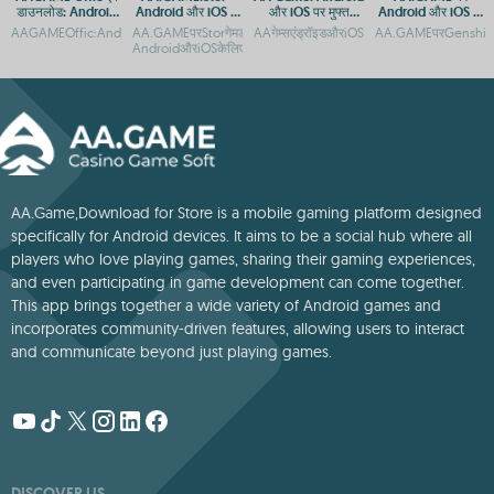
डाउनलोड: Android
Android और iOS के
और iOS पर मुफ्त
Android और iOS के
और iOS प्लेटफ़ॉर्म
लिए मुफ्त ऐप डाउनलोड
डाउनलोड और एक्सेस
लिए मोबाइल गेम्स
AAGAMEOffic:AndroidऔरiOSकेलिएऑफिशियलऐपडाउनलोडगाइडAAGAMEOfficऐप:Androi
AA.GAMEपरStorगेमडाउनलोडकरें:AndroidऔरiOSकेलिएपूरीगाइडAA.GA
AAगेम्सएंड्रॉइडऔरiOSपरमुफ्तमेंखेलनेकेलिएडा
AA.GAMEपरGenshinIm
गाइड
डाउनलोड करें
AndroidऔरiOSकेलिएमुफ्त
AA.Game,Download for Store is a mobile gaming platform designed
specifically for Android devices. It aims to be a social hub where all
players who love playing games, sharing their gaming experiences,
and even participating in game development can come together.
This app brings together a wide variety of Android games and
incorporates community-driven features, allowing users to interact
and communicate beyond just playing games.
DISCOVER US