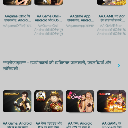
AAgame Offic ऐप
AA Game:Onli -
AAgame App
AA.GAME पर Stor
डाउनलोड: Android
Android और iOS पर
डाउनलोड: Android
ऐप डाउनलोड करें:
और iOS प्लेटफ़ॉर्म पर
मुफ्त गेमिंग एप
और iOS के लिए गेमिंग
Android और iOS के
AAgameOfficऐपडाउनलोड:AndroidऔरiOSप्लेटफ़ॉर्मपरगेमिंगएक्सेसAAgameOfficऐपडाउनलोड:
AAGame:Onli-
AAgameAppडाउनलोड:AndroidऔरiOSकेलिएगेमि
AA.GAME:Stor-
गेमिंग एक्सेस
प्लेटफ़ॉर्म
लिए मुफ्त एक्सेस
AndroidऔरiOSपरमुफ्तगेमिंगएपAAGame:Onli-
AndroidऔरiOSकेलिएऐ
AndroidऔरiOSपरमुफ्तगेमिंगएपAAGame:Onl
AndroidऔरiOSकेलिएमु
**प्रोफ़ाइल** - उपयोगकर्ता की व्यक्तिगत जानकारी, उपलब्धियाँ और
सांख्यिकी।
AA Game: Android
AA गेम्स एंड्रॉइड और
AA गेम्स: Android
AA.GAME पर
और iOS पर मुफ्त
iOS पर मुफ्त गेम्स
और iOS पर मुफ्त गेमिंग
iPhone के लिए