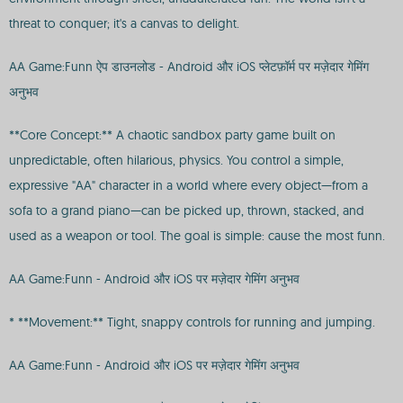
threat to conquer; it's a canvas to delight.
AA Game:Funn ऐप डाउनलोड - Android और iOS प्लेटफ़ॉर्म पर मज़ेदार गेमिंग
अनुभव
**Core Concept:** A chaotic sandbox party game built on
unpredictable, often hilarious, physics. You control a simple,
expressive "AA" character in a world where every object—from a
sofa to a grand piano—can be picked up, thrown, stacked, and
used as a weapon or tool. The goal is simple: cause the most funn.
AA Game:Funn - Android और iOS पर मज़ेदार गेमिंग अनुभव
* **Movement:** Tight, snappy controls for running and jumping.
AA Game:Funn - Android और iOS पर मज़ेदार गेमिंग अनुभव