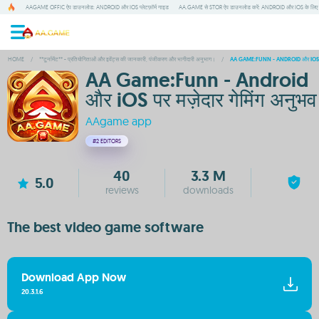
AAGAME OFFIC ऐप डाउनलोड: ANDROID और IOS प्लेटफ़ॉर्म गाइड
AA.GAME से STOR ऐप डाउनलोड करें: ANDROID और IOS के लिए 
HOME
/
**टूर्नामेंट** - प्रतियोगिताओं और इवेंट्स की जानकारी, पंजीकरण और भागीदारी अनुभाग।
/
AA GAME:FUNN - ANDROID और IOS पर म
AA Game:Funn - Android
और iOS पर मज़ेदार गेमिंग अनुभव
AAgame app
#2
EDITORS
40
3.3 M
5.0
reviews
downloads
The best video game software
Download App Now
20.3.1.6