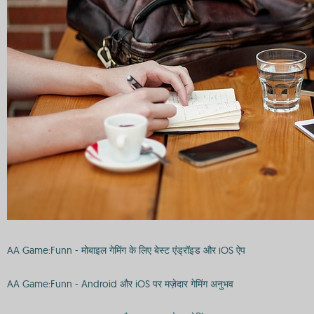
AA Game:Funn - मोबाइल गेमिंग के लिए बेस्ट एंड्रॉइड और iOS ऐप
AA Game:Funn - Android और iOS पर मज़ेदार गेमिंग अनुभव