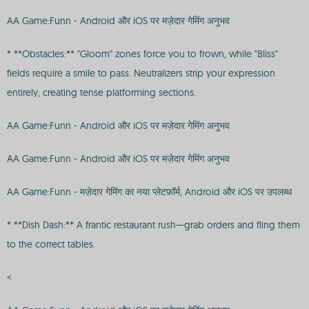
AA Game:Funn - Android और iOS पर मज़ेदार गेमिंग अनुभव
* **Obstacles:** "Gloom" zones force you to frown, while "Bliss"
fields require a smile to pass. Neutralizers strip your expression
entirely, creating tense platforming sections.
AA Game:Funn - Android और iOS पर मज़ेदार गेमिंग अनुभव
AA Game:Funn - Android और iOS पर मज़ेदार गेमिंग अनुभव
AA Game:Funn - मज़ेदार गेमिंग का नया प्लेटफ़ॉर्म, Android और iOS पर उपलब्ध
* **Dish Dash:** A frantic restaurant rush—grab orders and fling them
to the correct tables.
<