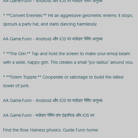
AA Game:Funn - Android और iOS पर मज़ेदार गेमिंग अनुभव
* **Convert Enemies:** Hit an aggressive geometric enemy. It stops,
sprouts a party hat, and starts dancing harmlessly.
AA Game:Funn - Android और iOS पर मज़ेदार गेमिंग अनुभव
* **The Grin:** Tap and hold the screen to make your emoji beam
with a wide, happy grin. This creates a small "joy radius" around you.
* **Totem Topple:** Cooperate or sabotage to build the tallest
tower of junk.
AA Game:Funn - Android और iOS पर मज़ेदार गेमिंग अनुभव
AA Game:Funn - मज़ेदार गेमिंग एप्प एंड्रॉयड और iOS पर
Find the flow. Harness physics. Guide Funn home.