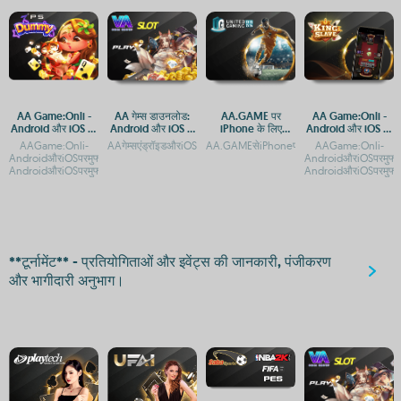
AA Game:Onli -
AA गेम्स डाउनलोड:
AA.GAME पर
AA Game:Onli -
Android और iOS पर
Android और iOS के
iPhone के लिए
Android और iOS पर
मुफ्त गेमिंग एप
लिए मुफ्त गेमिंग ऐप
Android ऐप्स कैसे
मुफ्त गेमिंग एप्लिकेशन
AAGame:Onli-
AAगेम्सएंड्रॉइडऔरiOSपरमुफ्तमेंडाउनलोडकरेंAAगेम्सडाउनलोडकरें:Android
AA.GAMEसेiPhoneपरGenshinImpactAPKडा
AAGame:Onli-
डाउनलोड करें
AndroidऔरiOSपरमुफ्तगेमिंगएप्लिकेशनAAGame:Onli-
AndroidऔरiOSपरमुफ्त
AndroidऔरiOSपरमुफ्तगेमिंगएपAAG
AndroidऔरiOSपरमुफ्त
**टूर्नामेंट** - प्रतियोगिताओं और इवेंट्स की जानकारी, पंजीकरण
और भागीदारी अनुभाग।