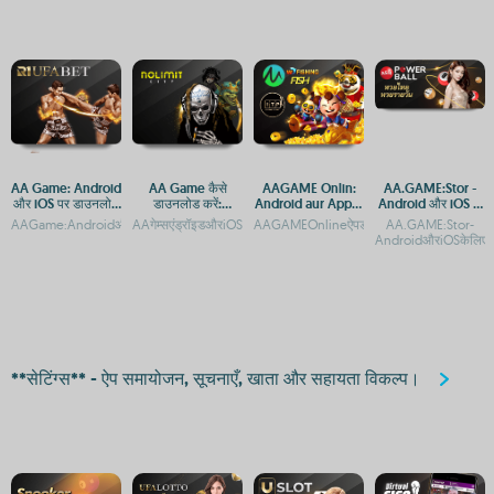
AA Game: Android
AA Game कैसे
AAGAME Onlin:
AA.GAME:Stor -
और iOS पर डाउनलोड
डाउनलोड करें:
Android aur Apple
Android और iOS के
और प्ले करें
Android और iOS
ke liye App aur
लिए ऐप डाउनलोड करें
AAGame:AndroidऔरiOSपरडाउनलोडऔरएक्सेसगाइडAAGame:AndroidऔरiOSपरडाउनलोडऔ
AAगेम्सएंड्रॉइडऔरiOSपरमुफ्तगेमिंगएप्सAAगेम्सएंड्रॉइडऔरiOSपरमुफ्तमे
AAGAMEOnlineऐपडाउनलोड:AndroidऔरiOSप्ले
AA.GAME:Stor-
गाइड
APK Download
AndroidऔरiOSकेलिएआ
**सेटिंग्स** - ऐप समायोजन, सूचनाएँ, खाता और सहायता विकल्प।