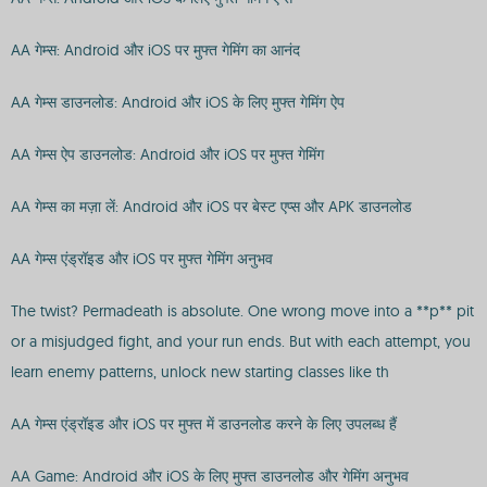
AA गेम्स: Android और iOS पर मुफ्त गेमिंग का आनंद
AA गेम्स डाउनलोड: Android और iOS के लिए मुफ्त गेमिंग ऐप
AA गेम्स ऐप डाउनलोड: Android और iOS पर मुफ्त गेमिंग
AA गेम्स का मज़ा लें: Android और iOS पर बेस्ट एप्स और APK डाउनलोड
AA गेम्स एंड्रॉइड और iOS पर मुफ्त गेमिंग अनुभव
The twist? Permadeath is absolute. One wrong move into a **p** pit
or a misjudged fight, and your run ends. But with each attempt, you
learn enemy patterns, unlock new starting classes like th
AA गेम्स एंड्रॉइड और iOS पर मुफ्त में डाउनलोड करने के लिए उपलब्ध हैं
AA Game: Android और iOS के लिए मुफ्त डाउनलोड और गेमिंग अनुभव