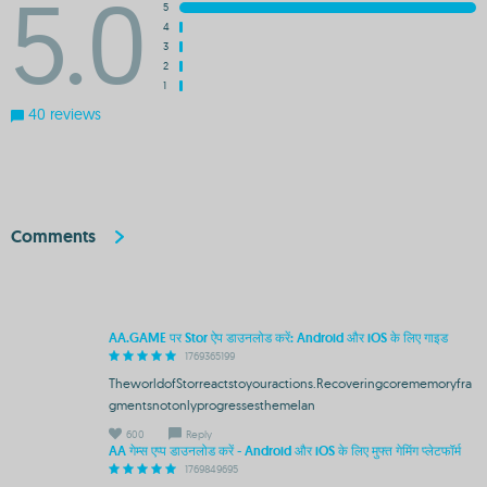
5.0
5
4
3
2
1
40 reviews
Comments
AA.GAME पर Stor ऐप डाउनलोड करें: Android और iOS के लिए गाइड
1769365199
TheworldofStorreactstoyouractions.Recoveringcorememoryfra
gmentsnotonlyprogressesthemelan
600
Reply
AA गेम्स एप्प डाउनलोड करें - Android और iOS के लिए मुफ्त गेमिंग प्लेटफॉर्म
1769849695