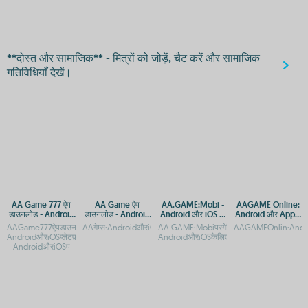
**दोस्त और सामाजिक** - मित्रों को जोड़ें, चैट करें और सामाजिक
गतिविधियाँ देखें।
AA Game 777 ऐप
AA Game ऐप
AA.GAME:Mobi -
AAGAME Online:
डाउनलोड - Android
डाउनलोड - Android
Android और iOS के
Android और Apple
और iOS प्लेटफ़ॉर्म पर
और iOS प्लेटफ़ॉर्म पर
लिए आसान एक्सेस और
पर एक्सेस करें, APP
AAGame777ऐपडाउनलोड-
AAगेम्स:AndroidऔरiOSपरमुफ्तगेमिंगएप्सAAगेम्सएंड्रॉइडऔरiOSपरमुफ्त
AA.GAME:Mobiपरगेमिंगऐप्सडाउनलोडकरें-
AAGAMEOnlin:Andro
गेमिंग एक्सेस
गेमिंग अनुभव
डाउनलोड
और APK डाउनलोड
AndroidऔरiOSप्लेटफ़ॉर्मपरगेमिंगएक्सेसAAGame777ऐपडाउनलोड-
AndroidऔरiOSकेलिएएक्सेसAA.GAME:Mobiपरग
करें
AndroidऔरiOSप