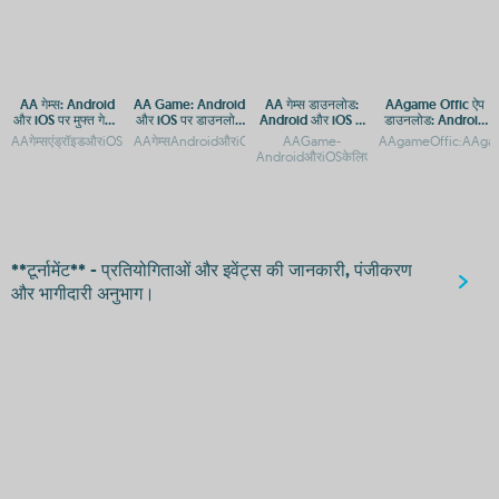
AA गेम्स: Android
AA Game: Android
AA गेम्स डाउनलोड:
AAgame Offic ऐप
और iOS पर मुफ्त गेमिंग
और iOS पर डाउनलोड
Android और iOS के
डाउनलोड: Android
का आनंद
और एक्सेस गाइड
लिए मुफ्त गेमिंग ऐप
और iOS प्लेटफॉर्म पर
AAगेम्सएंड्रॉइडऔरiOSपरमुफ्तमेंडाउनलोडकरेंAAGameकामोबाइलऐप:AndroidऔरiOSपरडाउनलोड
AAगेम्सAndroidऔरiOSकेलिएमुफ्तगेम्स
AAGame-
AAgameOffic:AAgame
एक्सेस गाइड
AndroidऔरiOSकेलिएमुफ्तडाउनलोडऔरएक्सेसग
**टूर्नामेंट** - प्रतियोगिताओं और इवेंट्स की जानकारी, पंजीकरण
और भागीदारी अनुभाग।