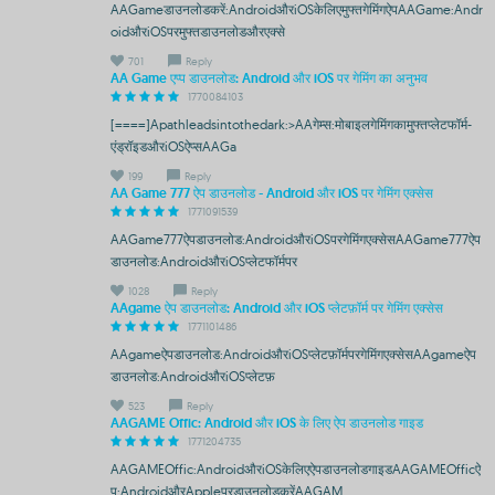
AAGameडाउनलोडकरें:AndroidऔरiOSकेलिएमुफ्तगेमिंगऐपAAGame:Andr
oidऔरiOSपरमुफ्तडाउनलोडऔरएक्से
701
Reply
AA Game एप्प डाउनलोड: Android और iOS पर गेमिंग का अनुभव
1770084103
[====]Apathleadsintothedark:>AAगेम्स:मोबाइलगेमिंगकामुफ्तप्लेटफॉर्म-
एंड्रॉइडऔरiOSऐप्सAAGa
199
Reply
AA Game 777 ऐप डाउनलोड - Android और iOS पर गेमिंग एक्सेस
1771091539
AAGame777ऐपडाउनलोड:AndroidऔरiOSपरगेमिंगएक्सेसAAGame777ऐप
डाउनलोड:AndroidऔरiOSप्लेटफॉर्मपर
1028
Reply
AAgame ऐप डाउनलोड: Android और iOS प्लेटफ़ॉर्म पर गेमिंग एक्सेस
1771101486
AAgameऐपडाउनलोड:AndroidऔरiOSप्लेटफ़ॉर्मपरगेमिंगएक्सेसAAgameऐप
डाउनलोड:AndroidऔरiOSप्लेटफ़
523
Reply
AAGAME Offic: Android और iOS के लिए ऐप डाउनलोड गाइड
1771204735
AAGAMEOffic:AndroidऔरiOSकेलिएऐपडाउनलोडगाइडAAGAMEOfficऐ
प:AndroidऔरAppleपरडाउनलोडकरेंAAGAM