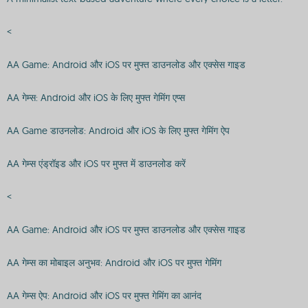
<
AA Game: Android और iOS पर मुफ्त डाउनलोड और एक्सेस गाइड
AA गेम्स: Android और iOS के लिए मुफ्त गेमिंग एप्स
AA Game डाउनलोड: Android और iOS के लिए मुफ्त गेमिंग ऐप
AA गेम्स एंड्रॉइड और iOS पर मुफ्त में डाउनलोड करें
<
AA Game: Android और iOS पर मुफ्त डाउनलोड और एक्सेस गाइड
AA गेम्स का मोबाइल अनुभव: Android और iOS पर मुफ्त गेमिंग
AA गेम्स ऐप: Android और iOS पर मुफ्त गेमिंग का आनंद