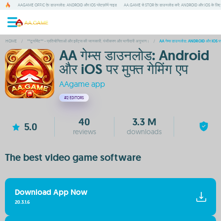
AAGAME OFFIC ऐप डाउनलोड: ANDROID और IOS प्लेटफ़ॉर्म गाइड
AA.GAME से STOR ऐप डाउनलोड करें: ANDROID और IOS के लिए 
HOME
/
**टूर्नामेंट** - प्रतियोगिताओं और इवेंट्स की जानकारी, पंजीकरण और भागीदारी अनुभाग।
/
AA गेम्स डाउनलोड: ANDROID और IOS पर मु
AA गेम्स डाउनलोड: Android
और iOS पर मुफ्त गेमिंग एप
AAgame app
#2
EDITORS
40
3.3 M
5.0
reviews
downloads
The best video game software
Download App Now
20.3.1.6