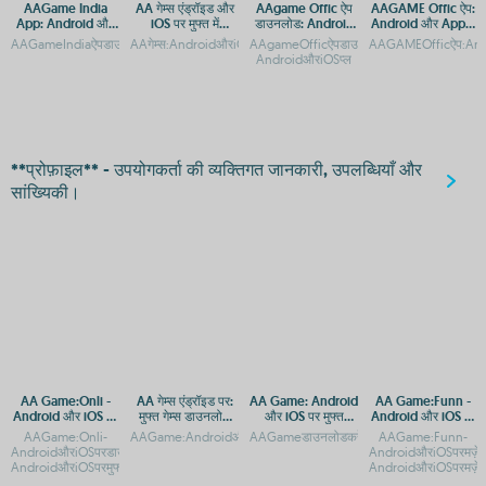
AAGame India
AA गेम्स एंड्रॉइड और
AAgame Offic ऐप
AAGAME Offic ऐप:
App: Android और
iOS पर मुफ्त में
डाउनलोड: Android
Android और Apple
iOS पर डाउनलोड करें
डाउनलोड करें
और iOS प्लेटफ़ॉर्म पर
डिवाइस के लिए
AAGameIndiaऐपडाउनलोड:AndroidऔरiOSप्लेटफ़ॉर्मपरएक्सेसAAGameIndiaApp:Android
AAगेम्स:AndroidऔरiOSपरमुफ्तगेमिंगकाआनंदAAगेम्सएंड्रॉइडऔरiOSपरमुफ
AAgameOfficऐपडाउनलोड:AndroidऔरiOSप्लेटफ
AAGAMEOfficऐप:Andr
गेमिंग एक्सेस
डाउनलोड गाइड
AndroidऔरiOSप्ल
**प्रोफ़ाइल** - उपयोगकर्ता की व्यक्तिगत जानकारी, उपलब्धियाँ और
सांख्यिकी।
AA Game:Onli -
AA गेम्स एंड्रॉइड पर:
AA Game: Android
AA Game:Funn -
Android और iOS पर
मुफ्त गेम्स डाउनलोड
और iOS पर मुफ्त
Android और iOS पर
मुफ्त गेमिंग एप
और प्ले
डाउनलोड और एक्सेस
मज़ेदार गेमिंग अनुभव
AAGame:Onli-
AAGame:AndroidऔरiOSपरडाउनलोडऔरएक्सेसगाइडAAगेम्सएंड्रॉइडपर:
AAGameडाउनलोडकरें:AndroidऔरiOSकेलिएमुफ
AAGame:Funn-
गाइड
AndroidऔरiOSपरडाउनलोडकरेंAAGame:Onli-
AndroidऔरiOSपरमज़ेद
AndroidऔरiOSपरमुफ्तगेमिंगएपAAGame:Onli-
AndroidऔरiOSपरमज़ेदा