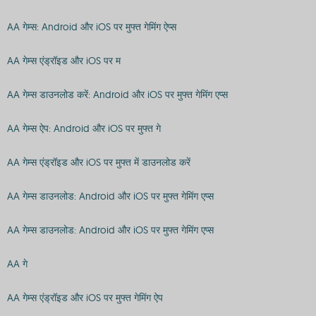
AA गेम्स: Android और iOS पर मुफ्त गेमिंग ऐप्स
AA गेम्स एंड्रॉइड और iOS पर म
AA गेम्स डाउनलोड करें: Android और iOS पर मुफ्त गेमिंग एप्स
AA गेम्स ऐप: Android और iOS पर मुफ्त गे
AA गेम्स एंड्रॉइड और iOS पर मुफ्त में डाउनलोड करें
AA गेम्स डाउनलोड: Android और iOS पर मुफ्त गेमिंग एप्स
AA गेम्स डाउनलोड: Android और iOS पर मुफ्त गेमिंग एप्स
AA गे
AA गेम्स एंड्रॉइड और iOS पर मुफ्त गेमिंग ऐप