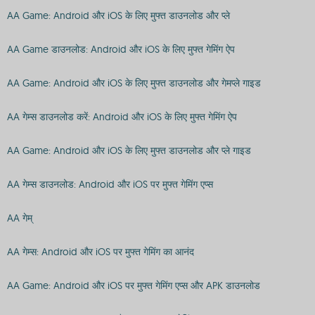
AA Game: Android और iOS के लिए मुफ्त डाउनलोड और प्ले
AA Game डाउनलोड: Android और iOS के लिए मुफ्त गेमिंग ऐप
AA Game: Android और iOS के लिए मुफ्त डाउनलोड और गेमप्ले गाइड
AA गेम्स डाउनलोड करें: Android और iOS के लिए मुफ्त गेमिंग ऐप
AA Game: Android और iOS के लिए मुफ्त डाउनलोड और प्ले गाइड
AA गेम्स डाउनलोड: Android और iOS पर मुफ्त गेमिंग एप्स
AA गेम्
AA गेम्स: Android और iOS पर मुफ्त गेमिंग का आनंद
AA Game: Android और iOS पर मुफ्त गेमिंग एप्स और APK डाउनलोड