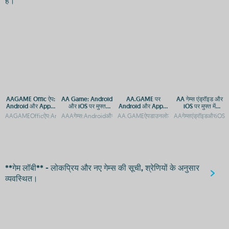
हैं।
AAGAME Offic ऐप:
AA Game: Android
AA.GAME पर
AA गेम्स एंड्रॉइड और
Android और Apple
और iOS पर मुफ्त
Android और Apple
iOS पर मुफ्त में
पर मुफ्त डाउनलोड
डाउनलोड और एक्सेस
के लिए APP और APK
डाउनलोड करें
AAGAMEOfficऐप:AndroidऔरiOSपरडाउनलोडकरेंAAGAMEOffic:AndroidऔरiOSकेलिएऐपड
AAAगेम्स:AndroidऔरiOSकेलिएमुफ्तगेमिंगऐपAAगेम्सएंड्रॉइडऔरiOSपरमुफ्
AA.GAMEऐपडाउनलोडगाइड:AndroidऔरiOSप्ले
AAगेम्सएंड्रॉइडऔरiOSपर
गाइड
एक्सेस
**गेम लॉबी** - लोकप्रिय और नए गेम्स की सूची, श्रेणियों के अनुसार
व्यवस्थित।