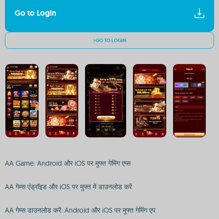
Go to Login
>GO TO LOGIN
AA Game: Android और iOS पर मुफ्त गेमिंग एप्स
AA गेम्स एंड्रॉइड और iOS पर मुफ्त में डाउनलोड करें
AA गेम्स डाउनलोड करें: Android और iOS पर मुफ्त गेमिंग एप