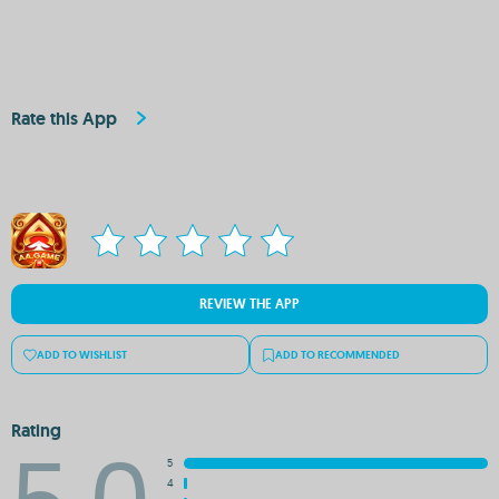
Rate this App
REVIEW THE APP
ADD TO WISHLIST
ADD TO RECOMMENDED
Rating
5
4