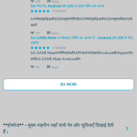
465
Reply
AA गेम्स ऐप: Android और iOS पर मुफ्त गेमिंग का आनंद
1771654810
AAगेम्सएंड्रॉइडऔरiOSपरमुफ्तगेमिंगऐपAAगेम्सएंड्रॉइडऔरiOSपरमुफ्तमेंडाउनलो
डकरें
737
Reply
AA.GAME:Mobi पर मोबाइल गेमिंग का आनंद लें - Android और iOS के लिए
एक्सेस
1771816648
AA.GAME:Mobiपरगेमिंगएप्सऔरAPKडाउनलोडकरें|AndroidऔरAppleप्लेट
फ़ॉर्मAA.GAME:Mobi-Androidऔर
957
Reply
SEE MORE
**होमपेज** - मुख्य स्क्रीन जहाँ सभी गेम और सुविधाएँ दिखाई देती
हैं।