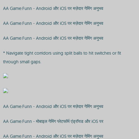
AA Game:Funn - Android और iOS पर मज़ेदार गेमिंग अनुभव
AA Game:Funn - Android और iOS पर मज़ेदार गेमिंग अनुभव
AA Game:Funn - Android और iOS पर मज़ेदार गेमिंग अनुभव
* Navigate tight corridors using split balls to hit switches or fit
through small gaps.
AA Game:Funn - Android और iOS पर मज़ेदार गेमिंग अनुभव
AA Game:Funn - मोबाइल गेमिंग प्लेटफॉर्म एंड्रॉयड और iOS पर
AA Game:Funn - Android और iOS पर मज़ेदार गेमिंग अनुभव