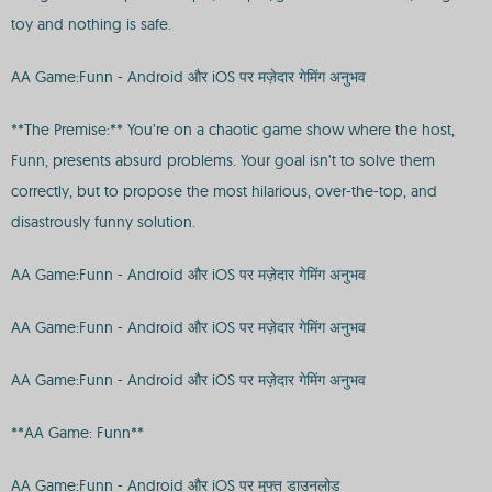
toy and nothing is safe.
AA Game:Funn - Android और iOS पर मज़ेदार गेमिंग अनुभव
**The Premise:** You’re on a chaotic game show where the host,
Funn, presents absurd problems. Your goal isn’t to solve them
correctly, but to propose the most hilarious, over-the-top, and
disastrously funny solution.
AA Game:Funn - Android और iOS पर मज़ेदार गेमिंग अनुभव
AA Game:Funn - Android और iOS पर मज़ेदार गेमिंग अनुभव
AA Game:Funn - Android और iOS पर मज़ेदार गेमिंग अनुभव
**AA Game: Funn**
AA Game:Funn - Android और iOS पर मुफ्त डाउनलोड