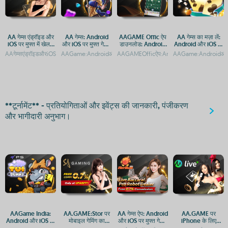
AA गेम्स एंड्रॉइड और
AA गेम्स: Android
AAGAME Offic ऐप
AA गेम्स का मज़ा लें:
iOS पर मुफ्त में खेलने
और iOS पर मुफ्त गेमिंग
डाउनलोड: Android
Android और iOS पर
के लिए
एप्स और APK
और iOS प्लेटफ़ॉर्म
बेस्ट ऐप्स और APK
AAगेम्सएंड्रॉइडऔरiOSपरमुफ्तमेंडाउनलोडकरेंAAGame:AndroidऔरiOSकेलिएमुफ्तडाउनलोडऔरप्ले
AAGame:AndroidऔरiOSपरमुफ्तगेमिंगऐप्सडाउनलोडकरेंAAगेम्सएंड्रॉइडऔरi
AAGAMEOfficऐप:AndroidऔरiOSपरमुफ्तडा
AAGame:AndroidऔरiOS
डाउनलोड
गाइड
डाउनलोड
**टूर्नामेंट** - प्रतियोगिताओं और इवेंट्स की जानकारी, पंजीकरण
और भागीदारी अनुभाग।
AAGame India:
AA.GAME:Stor पर
AA गेम्स ऐप: Android
AA.GAME पर
Android और iOS पर
मोबाइल गेमिंग का
और iOS पर मुफ्त गेमिंग
iPhone के लिए
ऐप्स और APK
अनुभव - Android
का आनंद
Android ऐप्स कैसे