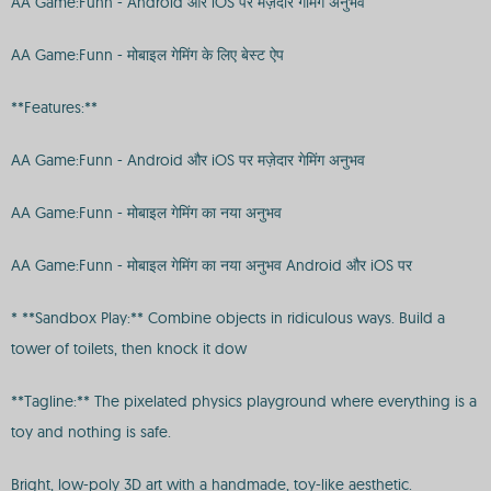
AA Game:Funn - Android और iOS पर मज़ेदार गेमिंग अनुभव
AA Game:Funn - मोबाइल गेमिंग के लिए बेस्ट ऐप
**Features:**
AA Game:Funn - Android और iOS पर मज़ेदार गेमिंग अनुभव
AA Game:Funn - मोबाइल गेमिंग का नया अनुभव
AA Game:Funn - मोबाइल गेमिंग का नया अनुभव Android और iOS पर
* **Sandbox Play:** Combine objects in ridiculous ways. Build a
tower of toilets, then knock it dow
**Tagline:** The pixelated physics playground where everything is a
toy and nothing is safe.
Bright, low-poly 3D art with a handmade, toy-like aesthetic.