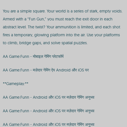
You are a simple square. Your world is a series of stark, empty voids.
Armed with a “Fun Gun,” you must reach the exit door in each
abstract level. The twist? Your ammunition is limited, and each shot
fires a temporary, glowing platform into the air. Use your platforms
to climb, bridge gaps, and solve spatial puzzles.
AA Game:Funn - मोबाइल गेमिंग प्लेटफॉर्म
AA Game:Funn - मज़ेदार गेमिंग ऐप Android और iOS पर
**Gameplay:**
AA Game:Funn - Android और iOS पर मज़ेदार गेमिंग अनुभव
AA Game:Funn - Android और iOS पर मज़ेदार गेमिंग अनुभव
AA Game:Funn - Android और iOS पर मज़ेदार गेमिंग अनुभव