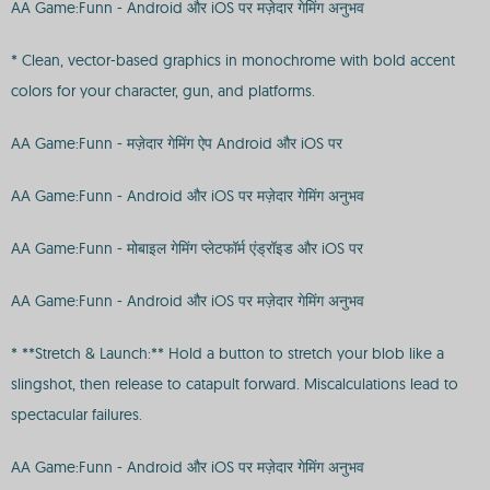
AA Game:Funn - Android और iOS पर मज़ेदार गेमिंग अनुभव
* Clean, vector-based graphics in monochrome with bold accent
colors for your character, gun, and platforms.
AA Game:Funn - मज़ेदार गेमिंग ऐप Android और iOS पर
AA Game:Funn - Android और iOS पर मज़ेदार गेमिंग अनुभव
AA Game:Funn - मोबाइल गेमिंग प्लेटफॉर्म एंड्रॉइड और iOS पर
AA Game:Funn - Android और iOS पर मज़ेदार गेमिंग अनुभव
* **Stretch & Launch:** Hold a button to stretch your blob like a
slingshot, then release to catapult forward. Miscalculations lead to
spectacular failures.
AA Game:Funn - Android और iOS पर मज़ेदार गेमिंग अनुभव