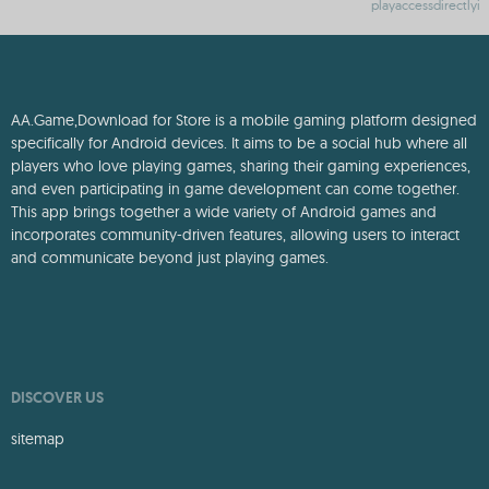
playaccessdirectly
AA.Game,Download for Store is a mobile gaming platform designed
specifically for Android devices. It aims to be a social hub where all
players who love playing games, sharing their gaming experiences,
and even participating in game development can come together.
This app brings together a wide variety of Android games and
incorporates community-driven features, allowing users to interact
and communicate beyond just playing games.
DISCOVER US
sitemap