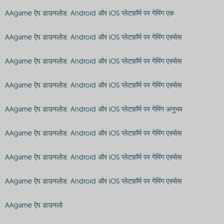
AAgame ऐप डाउनलोड: Android और iOS प्लेटफ़ॉर्म पर गेमिंग एक
AAgame ऐप डाउनलोड: Android और iOS प्लेटफ़ॉर्म पर गेमिंग एक्सेस
AAgame ऐप डाउनलोड: Android और iOS प्लेटफ़ॉर्म पर गेमिंग एक्सेस
AAgame ऐप डाउनलोड: Android और iOS प्लेटफ़ॉर्म पर गेमिंग एक्सेस
AAgame ऐप डाउनलोड: Android और iOS प्लेटफ़ॉर्म पर गेमिंग अनुभव
AAgame ऐप डाउनलोड: Android और iOS प्लेटफ़ॉर्म पर गेमिंग एक्सेस
AAgame ऐप डाउनलोड: Android और iOS प्लेटफ़ॉर्म पर गेमिंग एक्सेस
AAgame ऐप डाउनलोड: Android और iOS प्लेटफ़ॉर्म पर गेमिंग एक्सेस
AAgame ऐप डाउनलो