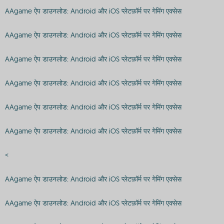
AAgame ऐप डाउनलोड: Android और iOS प्लेटफ़ॉर्म पर गेमिंग एक्सेस
AAgame ऐप डाउनलोड: Android और iOS प्लेटफ़ॉर्म पर गेमिंग एक्सेस
AAgame ऐप डाउनलोड: Android और iOS प्लेटफ़ॉर्म पर गेमिंग एक्सेस
AAgame ऐप डाउनलोड: Android और iOS प्लेटफ़ॉर्म पर गेमिंग एक्सेस
AAgame ऐप डाउनलोड: Android और iOS प्लेटफ़ॉर्म पर गेमिंग एक्सेस
AAgame ऐप डाउनलोड: Android और iOS प्लेटफ़ॉर्म पर गेमिंग एक्सेस
<
AAgame ऐप डाउनलोड: Android और iOS प्लेटफ़ॉर्म पर गेमिंग एक्सेस
AAgame ऐप डाउनलोड: Android और iOS प्लेटफ़ॉर्म पर गेमिंग एक्सेस