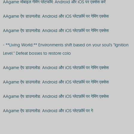
AAgame मोबाइल गेमिंग प्लेटफॉर्म: Android और iOS पर एक्सेस करें
AAgame ऐप डाउनलोड: Android और iOS प्लेटफ़ॉर्म पर गेमिंग एक्सेस
AAgame ऐप डाउनलोड: Android और iOS प्लेटफ़ॉर्म पर गेमिंग एक्सेस
- **Living World:** Environments shift based on your soul's "Ignition
Level." Defeat bosses to restore colo
AAgame ऐप डाउनलोड: Android और iOS प्लेटफ़ॉर्म पर गेमिंग एक्सेस
AAgame ऐप डाउनलोड: Android और iOS प्लेटफ़ॉर्म पर गेमिंग एक्सेस
AAgame ऐप डाउनलोड: Android और iOS प्लेटफ़ॉर्म पर गेमिंग एक्सेस
AAgame ऐप डाउनलोड: Android और iOS प्लेटफ़ॉर्म पर गे