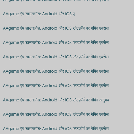
AAgame ऐप डाउनलोड: Android और iOS प्
AAgame ऐप डाउनलोड: Android और iOS प्लेटफ़ॉर्म पर गेमिंग एक्सेस
AAgame ऐप डाउनलोड: Android और iOS प्लेटफ़ॉर्म पर गेमिंग एक्सेस
AAgame ऐप डाउनलोड: Android और iOS प्लेटफ़ॉर्म पर गेमिंग एक्सेस
AAgame ऐप डाउनलोड: Android और iOS प्लेटफ़ॉर्म पर गेमिंग एक्सेस
AAgame ऐप डाउनलोड: Android और iOS प्लेटफ़ॉर्म पर गेमिंग एक्सेस
AAgame ऐप डाउनलोड: Android और iOS प्लेटफ़ॉर्म पर गेमिंग अनुभव
AAgame ऐप डाउनलोड: Android और iOS प्लेटफ़ॉर्म पर गेमिंग एक्सेस
AAgame ऐप डाउनलोड: Android और iOS प्लेटफ़ॉर्म पर गेमिंग एक्सेस