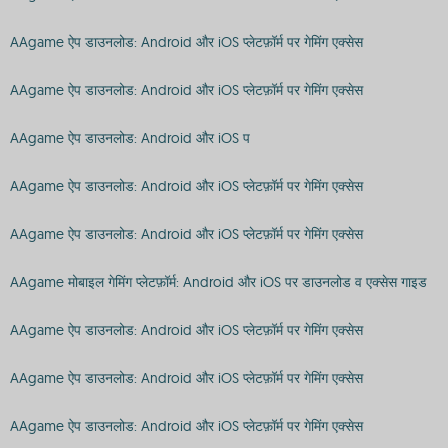
AAgame ऐप डाउनलोड: Android और iOS प्लेटफ़ॉर्म पर गेमिंग एक्सेस
AAgame ऐप डाउनलोड: Android और iOS प्लेटफ़ॉर्म पर गेमिंग एक्सेस
AAgame ऐप डाउनलोड: Android और iOS प
AAgame ऐप डाउनलोड: Android और iOS प्लेटफ़ॉर्म पर गेमिंग एक्सेस
AAgame ऐप डाउनलोड: Android और iOS प्लेटफ़ॉर्म पर गेमिंग एक्सेस
AAgame मोबाइल गेमिंग प्लेटफ़ॉर्म: Android और iOS पर डाउनलोड व एक्सेस गाइड
AAgame ऐप डाउनलोड: Android और iOS प्लेटफ़ॉर्म पर गेमिंग एक्सेस
AAgame ऐप डाउनलोड: Android और iOS प्लेटफ़ॉर्म पर गेमिंग एक्सेस
AAgame ऐप डाउनलोड: Android और iOS प्लेटफ़ॉर्म पर गेमिंग एक्सेस