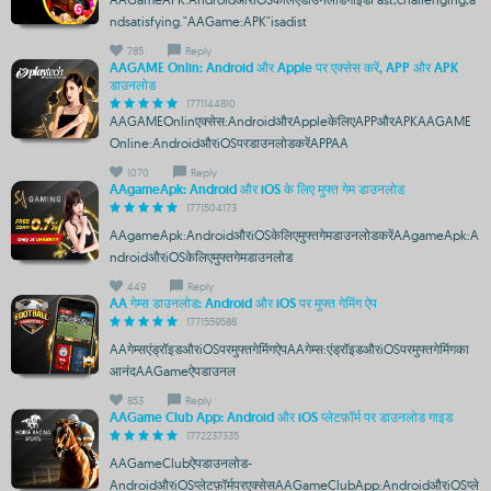
ndsatisfying."AAGame:APK"isadist
785
Reply
AAGAME Onlin: Android और Apple पर एक्सेस करें, APP और APK
डाउनलोड
1771144810
AAGAMEOnlinएक्सेस:AndroidऔरAppleकेलिएAPPऔरAPKAAGAME
Online:AndroidऔरiOSपरडाउनलोडकरेंAPPAA
1070
Reply
AAgameApk: Android और iOS के लिए मुफ्त गेम डाउनलोड
1771504173
AAgameApk:AndroidऔरiOSकेलिएमुफ्तगेमडाउनलोडकरेंAAgameApk:A
ndroidऔरiOSकेलिएमुफ्तगेमडाउनलोड
449
Reply
AA गेम्स डाउनलोड: Android और iOS पर मुफ्त गेमिंग ऐप
1771559588
AAगेम्सएंड्रॉइडऔरiOSपरमुफ्तगेमिंगऐपAAगेम्स:एंड्रॉइडऔरiOSपरमुफ्तगेमिंगका
आनंदAAGameऐपडाउनल
853
Reply
AAGame Club App: Android और iOS प्लेटफ़ॉर्म पर डाउनलोड गाइड
1772237335
AAGameClubऐपडाउनलोड-
AndroidऔरiOSप्लेटफ़ॉर्मपरएक्सेसAAGameClubApp:AndroidऔरiOSप्ले