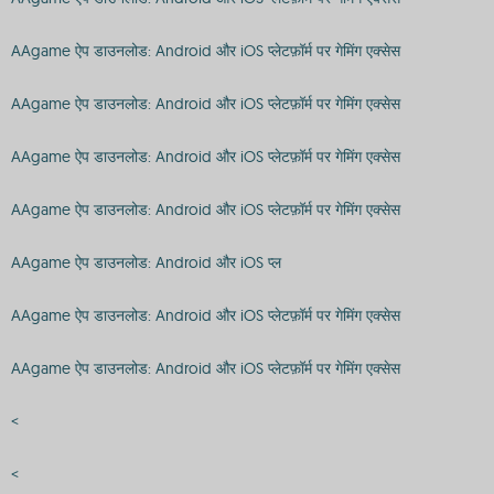
AAgame ऐप डाउनलोड: Android और iOS प्लेटफ़ॉर्म पर गेमिंग एक्सेस
AAgame ऐप डाउनलोड: Android और iOS प्लेटफ़ॉर्म पर गेमिंग एक्सेस
AAgame ऐप डाउनलोड: Android और iOS प्लेटफ़ॉर्म पर गेमिंग एक्सेस
AAgame ऐप डाउनलोड: Android और iOS प्लेटफ़ॉर्म पर गेमिंग एक्सेस
AAgame ऐप डाउनलोड: Android और iOS प्ल
AAgame ऐप डाउनलोड: Android और iOS प्लेटफ़ॉर्म पर गेमिंग एक्सेस
AAgame ऐप डाउनलोड: Android और iOS प्लेटफ़ॉर्म पर गेमिंग एक्सेस
<
<