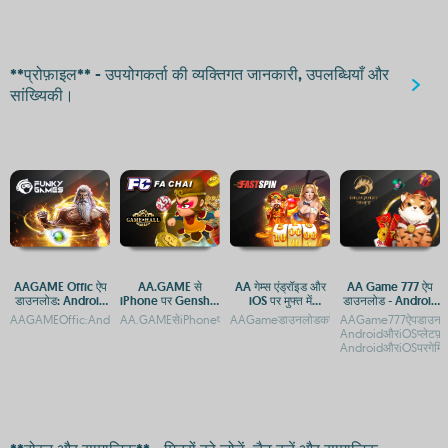
**प्रोफ़ाइल** - उपयोगकर्ता की व्यक्तिगत जानकारी, उपलब्धियाँ और
सांख्यिकी।
AAGAME Offic ऐप
AA.GAME से
AA गेम्स एंड्रॉइड और
AA Game 777 ऐप
डाउनलोड: Android
iPhone पर Genshin
iOS पर मुफ्त में
डाउनलोड - Android
और iOS प्लेटफ़ॉर्म
Impact डाउनलोड और
डाउनलोड करें
और iOS प्लेटफॉर्म पर
AAGAMEOffic:AndroidऔरiOSकेलिएऐपडाउनलोडगाइडAAGAMEOfficऐप:AndroidऔरiOSपर
AA.GAMEसेiPhoneपरGenshinImpactAPKडाउनलोडऔरइंस्टॉलगाइड
AAGameडाउनलोडकरें:AndroidऔरiOSकेलिएमुफ्तग
AAGame777ऐपडाउनल
गाइड
अपडेट कैसे करें
एक्सेस
AndroidऔरiOSप्लेटफ़
AndroidऔरiOSपरगेमिंग