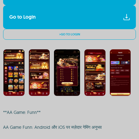
Go to Login
>GO TO LOGIN
**AA Game: Funn**
AA Game Funn: Android और iOS पर मज़ेदार गेमिंग अनुभव