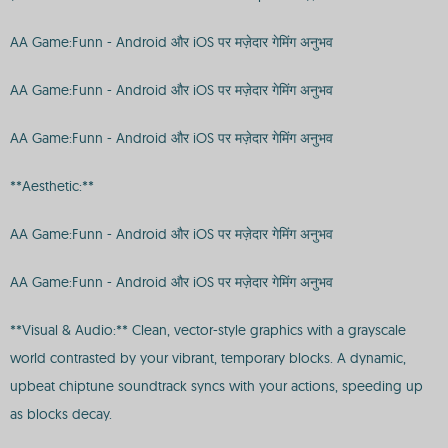
AA Game:Funn - Android और iOS पर मज़ेदार गेमिंग अनुभव
AA Game:Funn - Android और iOS पर मज़ेदार गेमिंग अनुभव
AA Game:Funn - Android और iOS पर मज़ेदार गेमिंग अनुभव
**Aesthetic:**
AA Game:Funn - Android और iOS पर मज़ेदार गेमिंग अनुभव
AA Game:Funn - Android और iOS पर मज़ेदार गेमिंग अनुभव
**Visual & Audio:** Clean, vector-style graphics with a grayscale
world contrasted by your vibrant, temporary blocks. A dynamic,
upbeat chiptune soundtrack syncs with your actions, speeding up
as blocks decay.