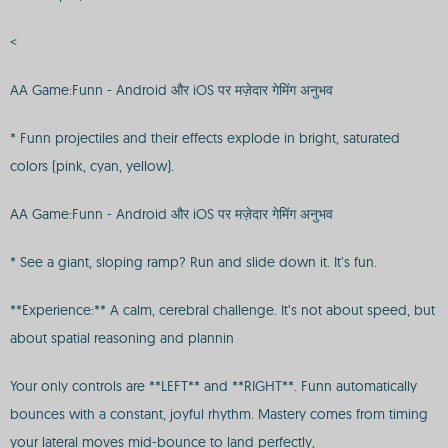
<
AA Game:Funn - Android और iOS पर मज़ेदार गेमिंग अनुभव
* Funn projectiles and their effects explode in bright, saturated
colors (pink, cyan, yellow).
AA Game:Funn - Android और iOS पर मज़ेदार गेमिंग अनुभव
* See a giant, sloping ramp? Run and slide down it. It’s fun.
**Experience:** A calm, cerebral challenge. It’s not about speed, but
about spatial reasoning and plannin
Your only controls are **LEFT** and **RIGHT**. Funn automatically
bounces with a constant, joyful rhythm. Mastery comes from timing
your lateral moves mid-bounce to land perfectly,