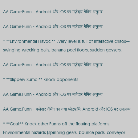
AA Game:Funn - Android और iOS पर मज़ेदार गेमिंग अनुभव
AA Game:Funn - Android और iOS पर मज़ेदार गेमिंग अनुभव
* **Environmental Havoc:** Every level is full of interactive chaos—
swinging wrecking balls, banana-peel floors, sudden geysers.
AA Game:Funn - Android और iOS पर मज़ेदार गेमिंग अनुभव
* **Slippery Sumo:** Knock opponents
AA Game:Funn - Android और iOS पर मज़ेदार गेमिंग अनुभव
AA Game:Funn - मज़ेदार गेमिंग का नया प्लेटफ़ॉर्म, Android और iOS पर उपलब्ध
* **Goal:** Knock other Funns off the floating platforms.
Environmental hazards (spinning gears, bounce pads, conveyor