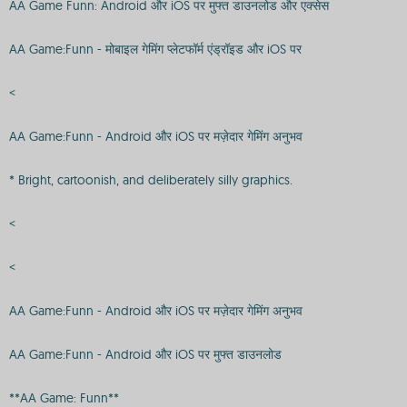
AA Game Funn: Android और iOS पर मुफ्त डाउनलोड और एक्सेस
AA Game:Funn - मोबाइल गेमिंग प्लेटफॉर्म एंड्रॉइड और iOS पर
<
AA Game:Funn - Android और iOS पर मज़ेदार गेमिंग अनुभव
* Bright, cartoonish, and deliberately silly graphics.
<
<
AA Game:Funn - Android और iOS पर मज़ेदार गेमिंग अनुभव
AA Game:Funn - Android और iOS पर मुफ्त डाउनलोड
**AA Game: Funn**