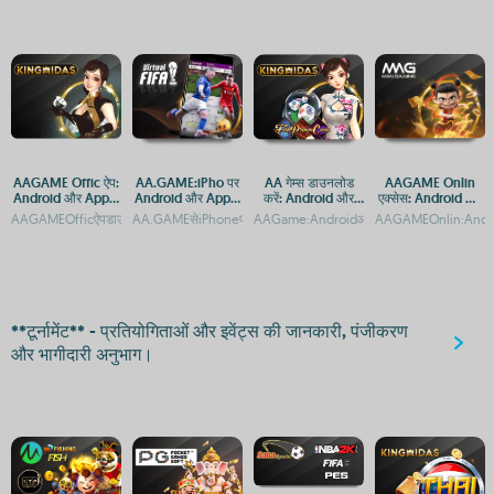
AAGAME Offic ऐप:
AA.GAME:iPho पर
AA गेम्स डाउनलोड
AAGAME Onlin
Android और Apple
Android और Apple
करें: Android और
एक्सेस: Android और
डिवाइस के लिए
डिवाइस के लिए APK
iOS के लिए मुफ्त गेमिंग
Apple के लिए APP
AAGAMEOfficऐपडाउनलोड:AndroidऔरiOSप्लेटफ़ॉर्मगाइडAAGAMEOfficऐप:AndroidऔरAppl
AA.GAMEसेiPhoneपरGenshinImpactAPKडाउनलोडकैसेकरेंAA.GA
AAGame:AndroidऔरiOSकेलिएमुफ्तडाउनलोडऔ
AAGAMEOnlin:Androi
डाउनलोड गाइड
डाउनलोड और एक्सेस
ऐप
और APK डाउनलोड
गाइड
**टूर्नामेंट** - प्रतियोगिताओं और इवेंट्स की जानकारी, पंजीकरण
और भागीदारी अनुभाग।