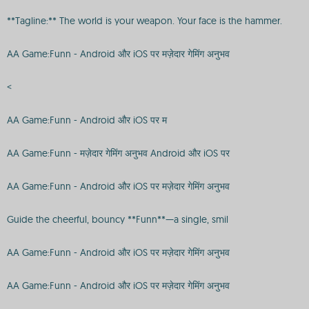
**Tagline:** The world is your weapon. Your face is the hammer.
AA Game:Funn - Android और iOS पर मज़ेदार गेमिंग अनुभव
<
AA Game:Funn - Android और iOS पर म
AA Game:Funn - मज़ेदार गेमिंग अनुभव Android और iOS पर
AA Game:Funn - Android और iOS पर मज़ेदार गेमिंग अनुभव
Guide the cheerful, bouncy **Funn**—a single, smil
AA Game:Funn - Android और iOS पर मज़ेदार गेमिंग अनुभव
AA Game:Funn - Android और iOS पर मज़ेदार गेमिंग अनुभव