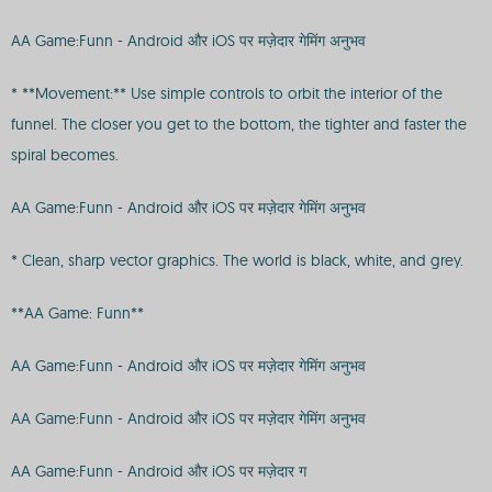
AA Game:Funn - Android और iOS पर मज़ेदार गेमिंग अनुभव
* **Movement:** Use simple controls to orbit the interior of the
funnel. The closer you get to the bottom, the tighter and faster the
spiral becomes.
AA Game:Funn - Android और iOS पर मज़ेदार गेमिंग अनुभव
* Clean, sharp vector graphics. The world is black, white, and grey.
**AA Game: Funn**
AA Game:Funn - Android और iOS पर मज़ेदार गेमिंग अनुभव
AA Game:Funn - Android और iOS पर मज़ेदार गेमिंग अनुभव
AA Game:Funn - Android और iOS पर मज़ेदार ग