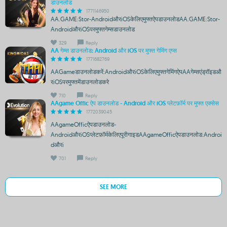
डाउनलोड
1771146950
AA.GAME:Stor-AndroidऔरiOSकेलिएमुफ्तऐपडाउनलोडAA.GAME:Stor-
AndroidऔरiOSपरमुफ्तगेम्सडाउनलोड
329
Reply
AA गेम्स डाउनलोड: Android और iOS पर मुफ्त गेमिंग एप्स
1771682769
AAGameडाउनलोडकरें:AndroidऔरiOSकेलिएमुफ्तगेमिंगऐपAAगेम्सएंड्रॉइडऔ
रiOSपरमुफ्तमेंडाउनलोडकरे
710
Reply
AAgame Offic ऐप डाउनलोड - Android और iOS प्लेटफ़ॉर्म पर मुफ्त एक्सेस
1772039045
AAgameOfficऐपडाउनलोड-
AndroidऔरiOSप्लेटफ़ॉर्मकेलिएपूरीगाइडAAgameOfficऐपडाउनलोड:Androi
dऔरi
701
Reply
SEE MORE