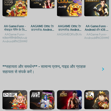
AA Game:Funn -
AAGAME Offic ऐप
AAGAME Offic ऐप
AA Game:Funn -
मोबाइल गेमिंग के लिए
डाउनलोड: Android
डाउनलोड: Android
Android और iOS पर
बेस्ट ऐप और APK
और iOS प्लेटफ़ॉर्म
और iOS प्लेटफ़ॉर्म
मज़ेदार गेमिंग अनुभव
AAGame:Funn-
AAGAMEOfficऐप:AndroidऔरAppleकेलिएडा
AAGame:Funn-
डाउनलोड
गाइड
गाइड
मज़ेदारगेमिंगकेलिएAndroidऔरiOSऐपAAGame:Funn-
AndroidऔरiOSपरमज़ेद
AndroidऔरiOSपरमज़ेदारगेमिंगअनुभव
**सहायता और समर्थन** - सामान्य प्रश्न, गाइड और ग्राहक
सहायता से संपर्क करें।