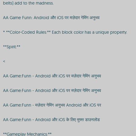
belts) add to the madness.
AA Game Funn: Android और iOS पर मज़ेदार गेमिंग अनुभव
* **Color-Coded Rules:** Each block color has a unique property.
**Spirit:**
<
AA Game:Funn - Android और iOS पर मज़ेदार गेमिंग अनुभव
AA Game:Funn - Android और iOS पर मज़ेदार गेमिंग अनुभव
AA Game:Funn - मज़ेदार गेमिंग अनुभव Android और iOS पर
AA Game:Funn - Android और iOS के लिए मुफ्त डाउनलोड
**Gameplay Mechanics:**