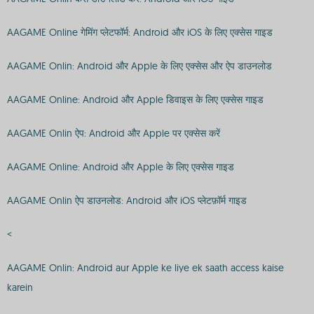
AAGAME Online गेमिंग प्लेटफॉर्म: Android और iOS के लिए एक्सेस गाइड
AAGAME Onlin: Android और Apple के लिए एक्सेस और ऐप डाउनलोड
AAGAME Online: Android और Apple डिवाइस के लिए एक्सेस गाइड
AAGAME Onlin ऐप: Android और Apple पर एक्सेस करें
AAGAME Online: Android और Apple के लिए एक्सेस गाइड
AAGAME Onlin ऐप डाउनलोड: Android और iOS प्लेटफ़ॉर्म गाइड
<
AAGAME Onlin: Android aur Apple ke liye ek saath access kaise
karein