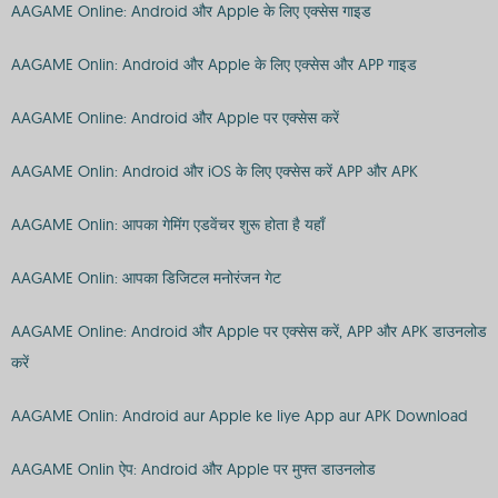
AAGAME Online: Android और Apple के लिए एक्सेस गाइड
AAGAME Onlin: Android और Apple के लिए एक्सेस और APP गाइड
AAGAME Online: Android और Apple पर एक्सेस करें
AAGAME Onlin: Android और iOS के लिए एक्सेस करें APP और APK
AAGAME Onlin: आपका गेमिंग एडवेंचर शुरू होता है यहाँ
AAGAME Onlin: आपका डिजिटल मनोरंजन गेट
AAGAME Online: Android और Apple पर एक्सेस करें, APP और APK डाउनलोड
करें
AAGAME Onlin: Android aur Apple ke liye App aur APK Download
AAGAME Onlin ऐप: Android और Apple पर मुफ्त डाउनलोड