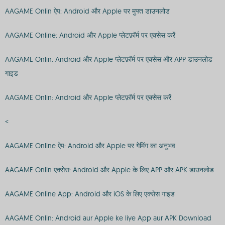
AAGAME Onlin ऐप: Android और Apple पर मुफ्त डाउनलोड
AAGAME Online: Android और Apple प्लेटफ़ॉर्म पर एक्सेस करें
AAGAME Onlin: Android और Apple प्लेटफ़ॉर्म पर एक्सेस और APP डाउनलोड
गाइड
AAGAME Onlin: Android और Apple प्लेटफ़ॉर्म पर एक्सेस करें
<
AAGAME Online ऐप: Android और Apple पर गेमिंग का अनुभव
AAGAME Onlin एक्सेस: Android और Apple के लिए APP और APK डाउनलोड
AAGAME Online App: Android और iOS के लिए एक्सेस गाइड
AAGAME Onlin: Android aur Apple ke liye App aur APK Download