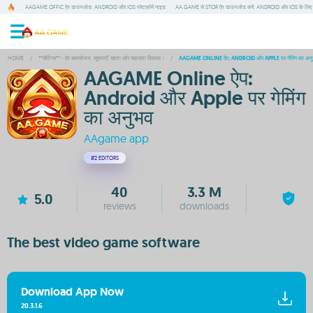
AAGAME OFFIC ऐप डाउनलोड: ANDROID और IOS प्लेटफ़ॉर्म गाइड
AA.GAME से STOR ऐप डाउनलोड करें: ANDROID और IOS के लिए 
HOME
/
**सेटिंग्स** - ऐप समायोजन, सूचनाएँ, खाता और सहायता विकल्प।
/
AAGAME ONLINE ऐप: ANDROID और APPLE पर गेमिंग का अन
AAGAME Online ऐप:
Android और Apple पर गेमिंग
का अनुभव
AAgame app
#2
EDITORS
40
3.3 M
5.0
reviews
downloads
The best video game software
Download App Now
20.3.1.6