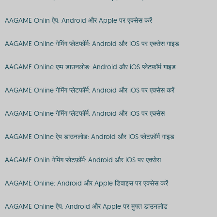
AAGAME Onlin ऐप: Android और Apple पर एक्सेस करें
AAGAME Online गेमिंग प्लेटफॉर्म: Android और iOS पर एक्सेस गाइड
AAGAME Online एप्प डाउनलोड: Android और iOS प्लेटफ़ॉर्म गाइड
AAGAME Online गेमिंग प्लेटफॉर्म: Android और iOS पर एक्सेस करें
AAGAME Online गेमिंग प्लेटफॉर्म: Android और iOS पर एक्सेस
AAGAME Online ऐप डाउनलोड: Android और iOS प्लेटफ़ॉर्म गाइड
AAGAME Onlin गेमिंग प्लेटफ़ॉर्म: Android और iOS पर एक्सेस
AAGAME Online: Android और Apple डिवाइस पर एक्सेस करें
AAGAME Online ऐप: Android और Apple पर मुफ्त डाउनलोड