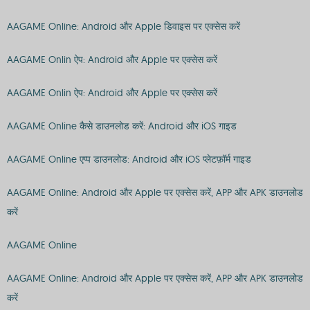
AAGAME Online: Android और Apple डिवाइस पर एक्सेस करें
AAGAME Onlin ऐप: Android और Apple पर एक्सेस करें
AAGAME Onlin ऐप: Android और Apple पर एक्सेस करें
AAGAME Online कैसे डाउनलोड करें: Android और iOS गाइड
AAGAME Online एप्प डाउनलोड: Android और iOS प्लेटफ़ॉर्म गाइड
AAGAME Online: Android और Apple पर एक्सेस करें, APP और APK डाउनलोड
करें
AAGAME Online
AAGAME Online: Android और Apple पर एक्सेस करें, APP और APK डाउनलोड
करें