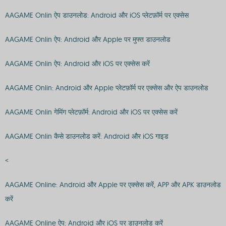
AAGAME Onlin ऐप डाउनलोड: Android और iOS प्लेटफ़ॉर्म पर एक्सेस
AAGAME Onlin ऐप: Android और Apple पर मुफ्त डाउनलोड
AAGAME Onlin ऐप: Android और iOS पर एक्सेस करें
AAGAME Onlin: Android और Apple प्लेटफ़ॉर्म पर एक्सेस और ऐप डाउनलोड
AAGAME Onlin गेमिंग प्लेटफ़ॉर्म: Android और iOS पर एक्सेस करें
AAGAME Onlin कैसे डाउनलोड करें: Android और iOS गाइड
<
AAGAME Online: Android और Apple पर एक्सेस करें, APP और APK डाउनलोड
करें
AAGAME Online ऐप: Android और iOS पर डाउनलोड करें