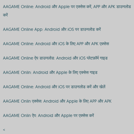
AAGAME Online: Android और Apple पर एक्सेस करें, APP और APK डाउनलोड
करें
AAGAME Online App: Android और iOS पर डाउनलोड करें
AAGAME Online: Android और iOS के लिए APP और APK एक्सेस
AAGAME Online ऐप डाउनलोड: Android और iOS प्लेटफ़ॉर्म गाइड
AAGAME Onlin: Android और Apple के लिए एक्सेस गाइड
AAGAME Online: Android और iOS पर डाउनलोड करें और खेलें
AAGAME Onlin एक्सेस: Android और Apple के लिए APP और APK
AAGAME Onlin ऐप: Android और Apple पर एक्सेस करें
<