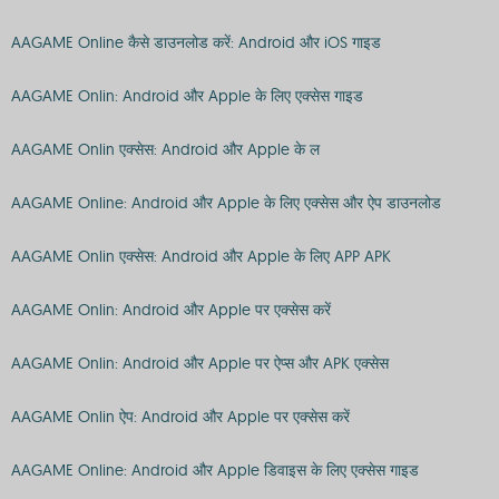
AAGAME Online कैसे डाउनलोड करें: Android और iOS गाइड
AAGAME Onlin: Android और Apple के लिए एक्सेस गाइड
AAGAME Onlin एक्सेस: Android और Apple के ल
AAGAME Online: Android और Apple के लिए एक्सेस और ऐप डाउनलोड
AAGAME Onlin एक्सेस: Android और Apple के लिए APP APK
AAGAME Onlin: Android और Apple पर एक्सेस करें
AAGAME Onlin: Android और Apple पर ऐप्स और APK एक्सेस
AAGAME Onlin ऐप: Android और Apple पर एक्सेस करें
AAGAME Online: Android और Apple डिवाइस के लिए एक्सेस गाइड