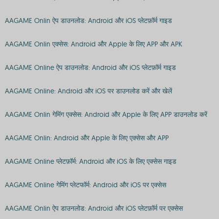
AAGAME Onlin ऐप डाउनलोड: Android और iOS प्लेटफ़ॉर्म गाइड
AAGAME Onlin एक्सेस: Android और Apple के लिए APP और APK
AAGAME Online ऐप डाउनलोड: Android और iOS प्लेटफ़ॉर्म गाइड
AAGAME Online: Android और iOS पर डाउनलोड करें और खेलें
AAGAME Onlin गेमिंग एक्सेस: Android और Apple के लिए APP डाउनलोड करें
AAGAME Onlin: Android और Apple के लिए एक्सेस और APP
AAGAME Online प्लेटफ़ॉर्म: Android और iOS के लिए एक्सेस गाइड
AAGAME Online गेमिंग प्लेटफॉर्म: Android और iOS पर एक्सेस
AAGAME Onlin ऐप डाउनलोड: Android और iOS प्लेटफ़ॉर्म पर एक्सेस