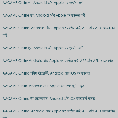
AAGAME Onlin ऐप: Android और Apple पर एक्सेस करें
AAGAME Online ऐप: Android और Apple पर एक्सेस करें
AAGAME Online: Android और Apple पर एक्सेस करें, APP और APK डाउनलोड
करें
AAGAME Onlin ऐप: Android और Apple पर एक्सेस करें
AAGAME Onlin: Android और Apple पर एक्सेस करें, APP और APK डाउनलोड
AAGAME Online गेमिंग प्लेटफ़ॉर्म: Android और iOS पर एक्सेस
AAGAME Onlin: Android aur Apple ke liye पूरी गाइड
AAGAME Online ऐप डाउनलोड: Android और iOS प्लेटफ़ॉर्म गाइड
AAGAME Online: Android और Apple पर एक्सेस करें, APP और APK डाउनलोड